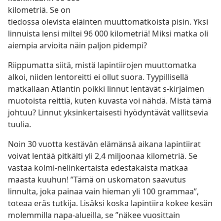
kilometriä. Se on
tiedossa olevista eläinten muuttomatkoista pisin. Yksi
linnuista lensi miltei 96 000 kilometriä! Miksi matka oli
aiempia arvioita näin paljon pidempi?
Riippumatta siitä, mistä lapintiirojen muuttomatka
alkoi, niiden lentoreitti ei ollut suora. Tyypillisellä
matkallaan Atlantin poikki linnut lentävät s-kirjaimen
muotoista reittiä, kuten kuvasta voi nähdä. Mistä tämä
johtuu? Linnut yksinkertaisesti hyödyntävät vallitsevia
tuulia.
Noin 30 vuotta kestävän elämänsä aikana lapintiirat
voivat lentää pitkälti yli 2,4 miljoonaa kilometriä. Se
vastaa kolmi-nelinkertaista edestakaista matkaa
maasta kuuhun! ”Tämä on uskomaton saavutus
linnulta, joka painaa vain hieman yli 100 grammaa”,
toteaa eräs tutkija. Lisäksi koska lapintiira kokee kesän
molemmilla napa-alueilla, se ”näkee vuosittain