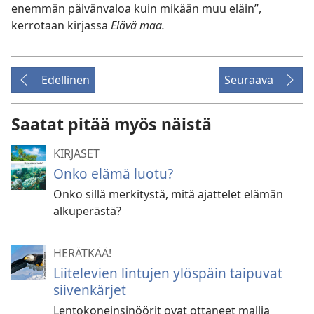
enemmän päivänvaloa kuin mikään muu eläin”,
kerrotaan kirjassa
Elävä maa.
Edellinen
Seuraava
Saatat pitää myös näistä
KIRJASET
Onko elämä luotu?
Onko sillä merkitystä, mitä ajattelet elämän
alkuperästä?
HERÄTKÄÄ!
Liitelevien lintujen ylöspäin taipuvat
siivenkärjet
Lentokoneinsinöörit ovat ottaneet mallia