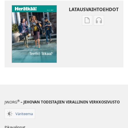
LATAUSVAIHTOEHDOT
Julkaisujen
Äänitteiden
latausvaihtoehdot
latausvaihto
HERÄTKÄÄ!
HERÄTKÄÄ!
Teetkö
Teetkö
liikaa?
liikaa?
®
JW.ORG
– JEHOVAN TODISTAJIEN VIRALLINEN VERKKOSIVUSTO
Väriteema
Pikavalinnat