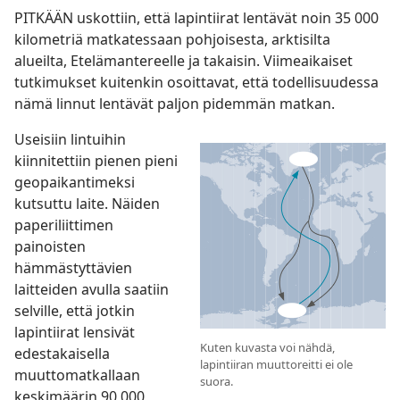
PITKÄÄN uskottiin, että lapintiirat lentävät noin 35 000
kilometriä matkatessaan pohjoisesta, arktisilta
alueilta, Etelämantereelle ja takaisin. Viimeaikaiset
tutkimukset kuitenkin osoittavat, että todellisuudessa
nämä linnut lentävät paljon pidemmän matkan.
Useisiin lintuihin
kiinnitettiin pienen pieni
geopaikantimeksi
kutsuttu laite. Näiden
paperiliittimen
painoisten
hämmästyttävien
laitteiden avulla saatiin
selville, että jotkin
lapintiirat lensivät
Kuten kuvasta voi nähdä,
edestakaisella
lapintiiran muuttoreitti ei ole
muuttomatkallaan
suora.
keskimäärin 90 000