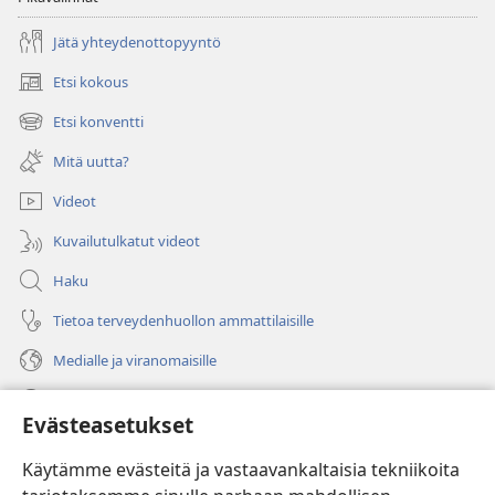
Jätä yhteydenottopyyntö
Etsi kokous
(avaa
uuden
Etsi konventti
(avaa
ikkunan)
uuden
Mitä uutta?
ikkunan)
Videot
Kuvailutulkatut videot
Haku
Tietoa terveydenhuollon ammattilaisille
Medialle ja viranomaisille
Ohje
Evästeasetukset
Lahjoitukset
(avaa
Käytämme evästeitä ja vastaavankaltaisia tekniikoita
uuden