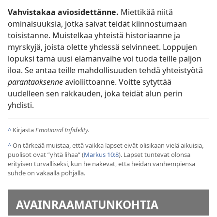
Vahvistakaa aviosidettänne.
Miettikää niitä
ominaisuuksia, jotka saivat teidät kiinnostumaan
toisistanne. Muistelkaa yhteistä historiaanne ja
myrskyjä, joista olette yhdessä selvinneet. Loppujen
lopuksi tämä uusi elämänvaihe voi tuoda teille paljon
iloa. Se antaa teille mahdollisuuden tehdä yhteistyötä
parantaaksenne
avioliittoanne. Voitte sytyttää
uudelleen sen rakkauden, joka teidät alun perin
yhdisti.
^
Kirjasta
Emotional Infidelity.
^
On tärkeää muistaa, että vaikka lapset eivät olisikaan vielä aikuisia,
puolisot ovat ”yhtä lihaa” (
Markus 10:8
). Lapset tuntevat olonsa
erityisen turvalliseksi, kun he näkevät, että heidän vanhempiensa
suhde on vakaalla pohjalla.
AVAINRAAMATUNKOHTIA