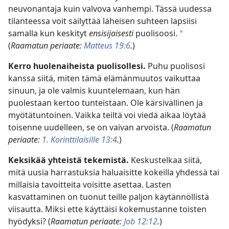
neuvonantaja kuin valvova vanhempi. Tässä uudessa
tilanteessa voit säilyttää läheisen suhteen lapsiisi
samalla kun keskityt
ensisijaisesti
puolisoosi.
*
(
Raamatun periaate:
Matteus 19:6
.
)
Kerro huolenaiheista puolisollesi.
Puhu puolisosi
kanssa siitä, miten tämä elämänmuutos vaikuttaa
sinuun, ja ole valmis kuuntelemaan, kun hän
puolestaan kertoo tunteistaan. Ole kärsivällinen ja
myötätuntoinen. Vaikka teiltä voi viedä aikaa löytää
toisenne uudelleen, se on vaivan arvoista. (
Raamatun
periaate:
1. Korinttilaisille 13:4
.
)
Keksikää yhteistä tekemistä.
Keskustelkaa siitä,
mitä uusia harrastuksia haluaisitte kokeilla yhdessä tai
millaisia tavoitteita voisitte asettaa. Lasten
kasvattaminen on tuonut teille paljon käytännöllistä
viisautta. Miksi ette käyttäisi kokemustanne toisten
hyödyksi? (
Raamatun periaate:
Job 12:12
.
)