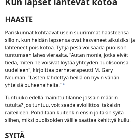
Kun lapset lähtevät kotoa
HAASTE
Pariskunnat kohtaavat usein suurimmat haasteensa
silloin, kun heidän lapsensa ovat kasvaneet aikuisiksi ja
lähteneet pois kotoa. Tyhjä pesä voi saada puolison
tuntumaan lähes vieraalta. ”Autan monia, jotka eivät
tiedä, miten he voisivat löytää yhteyden puolisoonsa
uudelleen”, kirjoittaa perheterapeutti M. Gary
Neuman. ”Lasten lähdettyä heillä on hyvin vähän
yhteisiä puheenaiheita.”
*
Tuntuuko edellä mainittu tilanne jossain määrin
tutulta? Jos tuntuu, voit saada avioliittosi takaisin
raiteilleen. Pohditaan kuitenkin ensin joitakin syitä
siihen, miksi puolisoiden välille saattaa kehittyä kuilu.
SYITÄ