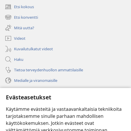
Etsi kokous
(avaa
uuden
Etsi konventti
(avaa
ikkunan)
uuden
Mitä uutta?
ikkunan)
Videot
Kuvailutulkatut videot
Haku
Tietoa terveydenhuollon ammattilaisille
Medialle ja viranomaisille
Ohje
Evästeasetukset
Lahjoitukset
(avaa
Käytämme evästeitä ja vastaavankaltaisia tekniikoita
uuden
tarjotaksemme sinulle parhaan mahdollisen
ikkunan)
Vartiotornin VERKKOKIRJASTO
käyttökokemuksen. Jotkin evästeet ovat
(avaa
välttämättömiä verkkosivustomme toiminnan
uuden