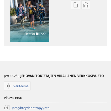
Julkaisujen
Äänitteiden
latausvaihtoehdot
latausvaihto
HERÄTKÄÄ!
HERÄTKÄÄ!
Teetkö
Teetkö
liikaa?
liikaa?
®
JW.ORG
– JEHOVAN TODISTAJIEN VIRALLINEN VERKKOSIVUSTO
Väriteema
Pikavalinnat
Jätä yhteydenottopyyntö