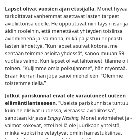
Lapset olivat vuosien ajan etusijalla.
Monet hyvää
tarkoittavat vanhemmat asettavat lasten tarpeet
avioliittonsa edelle. He uppoutuvat niin täysin isän ja
äidin rooleihin, että menettävät yhteyden toisiinsa
aviomiehenä ja -vaimona, mikä paljastuu nopeasti
lasten lähdettyä. ”Kun lapset asuivat kotona, me
sentään teimme asioita yhdessä”, sanoo muuan 59-
vuotias vaimo. Kun lapset olivat lähteneet, tilanne oli
toinen. ”Kuljimme omia polkujamme”, hän myöntää.
Erään kerran hän jopa sanoi miehelleen: ”Olemme
toistemme tiellä.”
Jotkut pariskunnat eivät ole varautuneet uuteen
elämäntilanteeseen.
”Useista pariskunnista tuntuu
kuin he olisivat uudessa, vieraassa avioliitossa”,
sanotaan kirjassa
Empty Nesting.
Monet aviomiehet ja -
vaimot kokevat, ettei heillä ole juurikaan yhteistä,
minkä vuoksi he vetäytyvät omiin harrastuksiinsa.