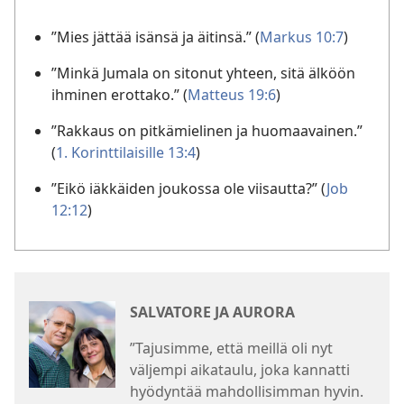
”Mies jättää isänsä ja äitinsä.” (
Markus 10:7
)
”Minkä Jumala on sitonut yhteen, sitä älköön
ihminen erottako.” (
Matteus 19:6
)
”Rakkaus on pitkämielinen ja huomaavainen.”
(
1. Korinttilaisille 13:4
)
”Eikö iäkkäiden joukossa ole viisautta?” (
Job
12:12
)
SALVATORE JA AURORA
”Tajusimme, että meillä oli nyt
väljempi aikataulu, joka kannatti
hyödyntää mahdollisimman hyvin.