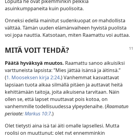
Lopulta he ovat pikemminkin pelkkiä
asuinkumppaneita kuin puolisoita.
Onneksi edellä mainitut sudenkuopat
on
mahdollista
välttää. Tämän uuden elämänvaiheen hyvistä puolista
voi jopa nauttia. Katsotaan, miten Raamattu voi auttaa.
MITÄ VOIT TEHDÄ?
Päätä hyväksyä muutos.
Raamattu sanoo aikuisiksi
varttuneista lapsista: ”Mies jättää isänsä ja äitinsä.”
(
1. Mooseksen kirja 2:24
.) Vanhemmat kasvattavat
lapsiaan tuota aikaa silmällä pitäen ja auttavat heitä
kehittämään taitoja, joita aikuisena tarvitaan. Näin
ollen se, että lapset muuttavat pois kotoa, on
vanhemmille todellisuudessa ylpeydenaihe. (
Raamatun
periaate:
Markus 10:7
.
)
Olet tietysti aina isä tai äiti omalle lapsellesi. Mutta
roolisi on muuttunut; olet nyt ennemminkin