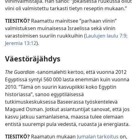
viininvalmistajia. Hän sanoi: ”Jokaisessa ruukussa ollut
viini oli valmistettu tarkasti tietyn reseptin mukaan.”
TIESITKÖ?
Raamattu mainitsee ”parhaan viinin”
valmistuksen muinaisessa Israelissa sekä viinin
varastoimisen suuriin ruukkuihin (
Laulujen laulu 7:9;
Jeremia 13:12
).
Väestöräjähdys
The Guardian
-sanomalehti kertoo, että vuonna 2012
Egyptissä syntyi 560 000 lasta enemmän kuin vuonna
2010. ”Tämä on suurin kasvupiikki koko Egyptin
historiassa”, sanoo egyptiläisessä
tutkimuskeskuksessa Baseerassa työskentelevä
Magued Osman. Jotkut asiantuntijat sanovat, että jos
kasvu jatkuu samanlaisena, maassa tulee olemaan
entistä suurempi pula vedestä, ruoasta ja energiasta.
TIESITKÖ?
Raamatun mukaan
Jumalan tarkoitus
on,