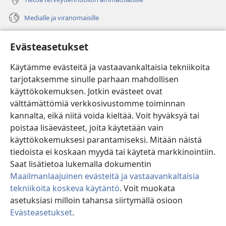
Medialle ja viranomaisille
Ohje
Evästeasetukset
Lahjoitukset
(avaa
Käytämme evästeitä ja vastaavankaltaisia tekniikoita
uuden
tarjotaksemme sinulle parhaan mahdollisen
ikkunan)
Vartiotornin VERKKOKIRJASTO
käyttökokemuksen. Jotkin evästeet ovat
(avaa
välttämättömiä verkkosivustomme toiminnan
uuden
®
JW Hub
ikkunan)
kannalta, eikä niitä voida kieltää. Voit hyväksyä tai
(avaa
uuden
poistaa lisäevästeet, joita käytetään vain
®
JW Library
ikkunan)
käyttökokemuksesi parantamiseksi. Mitään näistä
tiedoista ei koskaan myydä tai käytetä markkinointiin.
Watchtower Library
Saat lisätietoa lukemalla dokumentin
Maailmanlaajuinen evästeitä ja vastaavankaltaisia
tekniikoita koskeva käytäntö
. Voit muokata
asetuksiasi milloin tahansa siirtymällä osioon
Copyright
© 2026 Watch Tower Bible and Tract Society of Pennsylvania.
Evästeasetukset
.
Nä
KÄYTTÖEHDOT
|
TIETOSUOJAKÄYTÄNTÖ
|
EVÄSTEASETUKSET