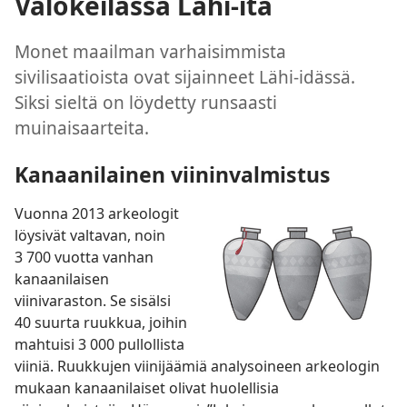
Valokeilassa Lähi-itä
Monet maailman varhaisimmista
sivilisaatioista ovat sijainneet Lähi-idässä.
Siksi sieltä on löydetty runsaasti
muinaisaarteita.
Kanaanilainen viininvalmistus
Vuonna 2013 arkeologit
löysivät valtavan, noin
3 700 vuotta vanhan
kanaanilaisen
viinivaraston. Se sisälsi
40 suurta ruukkua, joihin
mahtuisi 3 000 pullollista
viiniä. Ruukkujen viinijäämiä analysoineen arkeologin
mukaan kanaanilaiset olivat huolellisia