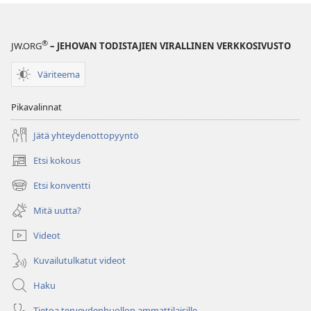
®
JW.ORG
– JEHOVAN TODISTAJIEN VIRALLINEN VERKKOSIVUSTO
Väriteema
Pikavalinnat
Jätä yhteydenottopyyntö
Etsi kokous
(avaa
uuden
Etsi konventti
(avaa
ikkunan)
uuden
Mitä uutta?
ikkunan)
Videot
Kuvailutulkatut videot
Haku
Tietoa terveydenhuollon ammattilaisille