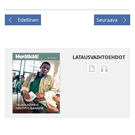
Edellinen
Seuraava
LATAUSVAIHTOEHDOT
Julkaisujen
Äänitteiden
latausvaihtoehdot
latausvaihto
HERÄTKÄÄ!
HERÄTKÄÄ!
Tasapainoinen
Tasapainoine
näkemys
näkemys
rahasta
rahasta