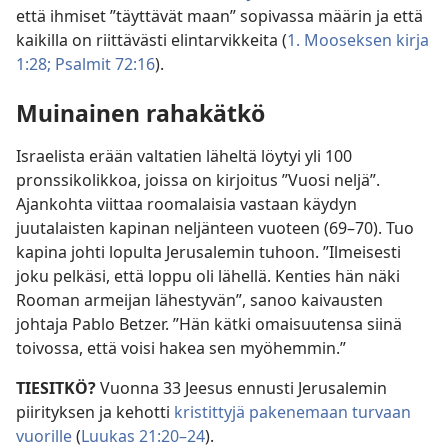
että ihmiset ”täyttävät maan” sopivassa määrin ja että
kaikilla on riittävästi elintarvikkeita (
1. Mooseksen kirja
1:28;
Psalmit 72:16
).
Muinainen rahakätkö
Israelista erään valtatien läheltä löytyi yli 100
pronssikolikkoa, joissa on kirjoitus ”Vuosi neljä”.
Ajankohta viittaa roomalaisia vastaan käydyn
juutalaisten kapinan neljänteen vuoteen (69–70). Tuo
kapina johti lopulta Jerusalemin tuhoon. ”Ilmeisesti
joku pelkäsi, että loppu oli lähellä. Kenties hän näki
Rooman armeijan lähestyvän”, sanoo kaivausten
johtaja Pablo Betzer. ”Hän kätki omaisuutensa siinä
toivossa, että voisi hakea sen myöhemmin.”
TIESITKÖ?
Vuonna 33 Jeesus ennusti Jerusalemin
piirityksen ja kehotti
kristittyjä pakenemaan turvaan
vuorille
(
Luukas 21:20–24
).