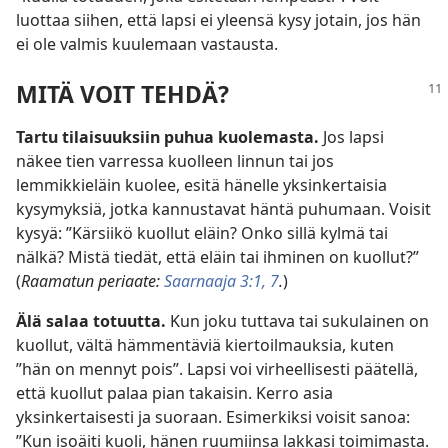
luottaa siihen, että lapsi ei yleensä kysy jotain, jos hän
ei ole valmis kuulemaan vastausta.
MITÄ VOIT TEHDÄ?
Tartu tilaisuuksiin puhua kuolemasta.
Jos lapsi
näkee tien varressa kuolleen linnun tai jos
lemmikkieläin kuolee, esitä hänelle yksinkertaisia
kysymyksiä, jotka kannustavat häntä puhumaan. Voisit
kysyä: ”Kärsiikö kuollut eläin? Onko sillä kylmä tai
nälkä? Mistä tiedät, että eläin tai ihminen on kuollut?”
(
Raamatun periaate:
Saarnaaja 3:1,
7
.
)
Älä salaa totuutta.
Kun joku tuttava tai sukulainen on
kuollut, vältä hämmentäviä kiertoilmauksia, kuten
”hän on mennyt pois”. Lapsi voi virheellisesti päätellä,
että kuollut palaa pian takaisin. Kerro asia
yksinkertaisesti ja suoraan. Esimerkiksi voisit sanoa:
”Kun isoäiti kuoli, hänen ruumiinsa lakkasi toimimasta.