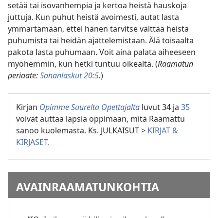
setää tai isovanhempia ja kertoa heistä hauskoja
juttuja. Kun puhut heistä avoimesti, autat lasta
ymmärtämään, ettei hänen tarvitse välttää heistä
puhumista tai heidän ajattelemistaan. Älä toisaalta
pakota lasta puhumaan. Voit aina palata aiheeseen
myöhemmin, kun hetki tuntuu oikealta. (
Raamatun
periaate:
Sananlaskut 20:5
.
)
Kirjan
Opimme Suurelta Opettajalta
luvut 34 ja
35
voivat auttaa lapsia oppimaan, mitä Raamattu
sanoo kuolemasta. Ks. JULKAISUT >
KIRJAT &
KIRJASET.
AVAINRAAMATUNKOHTIA