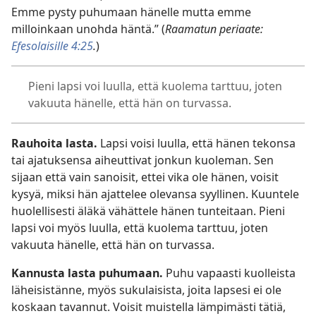
Emme pysty puhumaan hänelle mutta emme
milloinkaan unohda häntä.” (
Raamatun periaate:
Efesolaisille 4:25
.
)
Pieni lapsi voi luulla, että kuolema tarttuu, joten
vakuuta hänelle, että hän on turvassa.
Rauhoita lasta.
Lapsi voisi luulla, että hänen tekonsa
tai ajatuksensa aiheuttivat jonkun kuoleman. Sen
sijaan että vain sanoisit, ettei vika ole hänen, voisit
kysyä, miksi hän ajattelee olevansa syyllinen. Kuuntele
huolellisesti äläkä vähättele hänen tunteitaan. Pieni
lapsi voi myös luulla, että kuolema tarttuu, joten
vakuuta hänelle, että hän on turvassa.
Kannusta lasta puhumaan.
Puhu vapaasti kuolleista
läheisistänne, myös sukulaisista, joita lapsesi ei ole
koskaan tavannut. Voisit muistella lämpimästi tätiä,