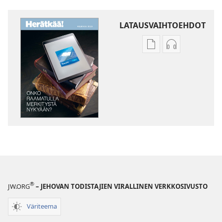
LATAUSVAIHTOEHDOT
Julkaisujen
Äänitteiden
latausvaihtoehdot
latausvaihto
HERÄTKÄÄ!
HERÄTKÄÄ!
Onko
Onko
Raamatulla
Raamatulla
merkitystä
merkitystä
nykyään?
nykyään?
®
JW.ORG
– JEHOVAN TODISTAJIEN VIRALLINEN VERKKOSIVUSTO
Väriteema