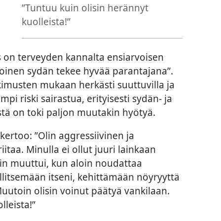
”Tuntuu kuin olisin herännyt
kuolleista!”
s on terveyden kannalta ensiarvoisen
iloinen sydän tekee hyvää parantajana”.
tkimusten mukaan herkästi suuttuvilla ja
mpi riski sairastua, erityisesti sydän- ja
ästä on toki paljon muutakin hyötyä.
 kertoo: ”Olin aggressiivinen ja
itaa. Minulla ei ollut juuri lainkaan
kin muuttui, kun aloin noudattaa
llitsemään itseni, kehittämään nöyryyttä
Muutoin olisin voinut päätyä vankilaan.
lleista!”