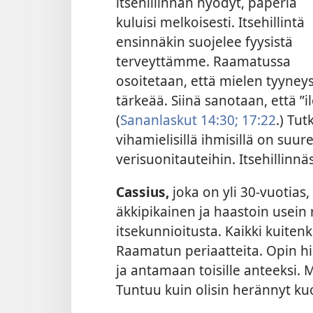
itsehillinnän hyödyt, paperia
kuluisi melkoisesti. Itsehillintä
ensinnäkin suojelee fyysistä
terveyttämme. Raamatussa
osoitetaan, että mielen tyyney
tärkeää. Siinä sanotaan, että ”
(
Sananlaskut 14:30;
17:22
.) Tu
vihamielisillä ihmisillä on suure
verisuonitauteihin. Itsehillinn
Cassius,
joka on yli 30-vuotias,
äkkipikainen ja haastoin usein ri
itsekunnioitusta. Kaikki kuiten
Raamatun periaatteita. Opin hi
ja antamaan toisille anteeksi. 
Tuntuu kuin olisin herännyt kuo