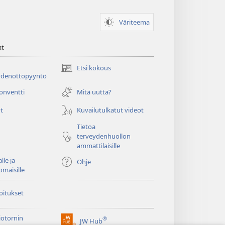
Väriteema
at
Etsi kokous
(avaa
ydenottopyyntö
uuden
ikkunan)
konventti
Mitä uutta?
t
Kuvailutulkatut videot
Tietoa
terveydenhuollon
ammattilaisille
lle ja
Ohje
omaisille
oitukset
iotornin
®
JW Hub