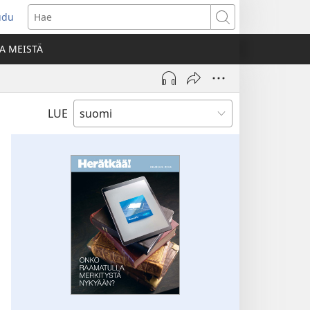
udu
aa
Hae
den
A MEISTÄ
unan)
LUE