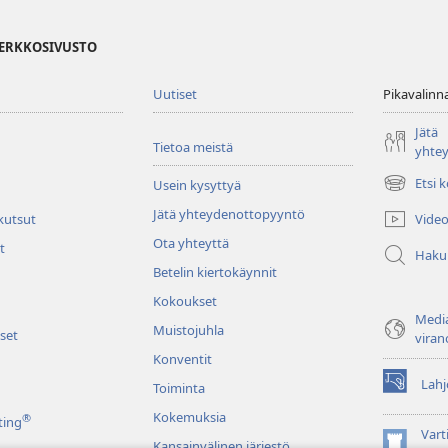
VERKKOSIVUSTO
Uutiset
Pikavalinn
Jätä
Tietoa meistä
yhte
Etsi 
Usein kysyttyä
(avaa
uuden
Jätä yhteydenottopyyntö
Video
 kutsut
ikkunan)
Ota yhteyttä
t
Haku
Betelin kiertokäynnit
Kokoukset
Media
Muistojuhla
set
viran
Konventit
Lahj
Toiminta
(avaa
uuden
Kokemuksia
®
ting
ikkunan)
Vart
Kansainvälinen järjestö