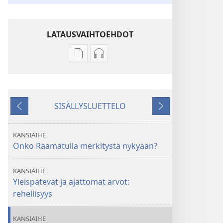
LATAUSVAIHTOEHDOT
Julkaisujen
Äänitteiden
latausvaihtoehdot
latausvaihtoehdot
HERÄTKÄÄ!
HERÄTKÄÄ!
Onko
Onko
SISÄLLYSLUETTELO
Raamatulla
Raamatulla
Edellinen
Seuraava
merkitystä
merkitystä
nykyään?
nykyään?
KANSIAIHE
Onko Raamatulla merkitystä nykyään?
KANSIAIHE
Yleispätevät ja ajattomat arvot:
rehellisyys
KANSIAIHE