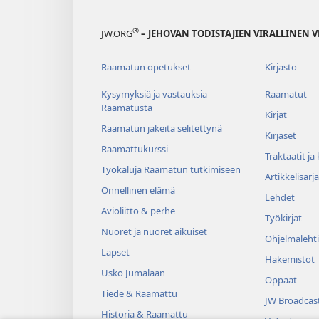
®
JW.ORG
– JEHOVAN TODISTAJIEN VIRALLINEN 
Raamatun opetukset
Kirjasto
Kysymyksiä ja vastauksia
Raamatut
Raamatusta
Kirjat
Raamatun jakeita selitettynä
Kirjaset
Raamattukurssi
Traktaatit ja
Työkaluja Raamatun tutkimiseen
Artikkelisarja
Onnellinen elämä
Lehdet
Avioliitto & perhe
Työkirjat
Nuoret ja nuoret aikuiset
Ohjelmalehti
Lapset
Hakemistot
Usko Jumalaan
Oppaat
Tiede & Raamattu
JW Broadcas
Historia & Raamattu