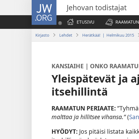
JW.ORG
Jehovan todistajat
ETUSIVU
RAAMATUN
Kirjasto
Lehdet
Herätkää! | Helmikuu 2015
KANSIAIHE | ONKO RAAMATU
Yleispätevät ja 
itsehillintä
RAAMATUN PERIAATE:
”Tyhmä 
malttaa ja hillitsee vihansa.”
(
San
HYÖDYT:
Jos pitäisi listata kaik