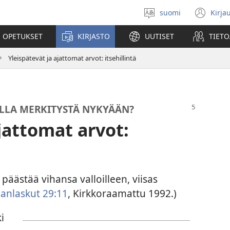
suomi
Kirja
Valitse
(av
kieli
uu
 OPETUKSET
KIRJASTO
UUTISET
TIETO
ikk
Yleispätevät ja ajattomat arvot: itsehillintä
LLA MERKITYSTÄ NYKYÄÄN?
ajattomat arvot:
päästää vihansa valloilleen, viisas
anlaskut 29:11
, Kirkkoraamattu 1992.)
ki