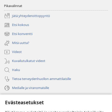
Pikavalinnat
Jätä yhteydenottopyyntö
Etsi kokous
(avaa
uuden
Etsi konventti
(avaa
ikkunan)
uuden
Mitä uutta?
ikkunan)
Videot
Kuvailutulkatut videot
Haku
Tietoa terveydenhuollon ammattilaisille
Medialle ja viranomaisille
Ohje
Evästeasetukset
Lahjoitukset
(avaa