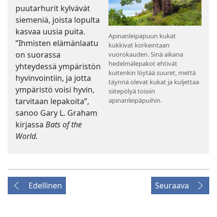
puutarhurit kylvävät
siemeniä, joista lopulta
kasvaa uusia puita.
Apinanleipäpuun kukat
”Ihmisten elämänlaatu
kukkivat korkeintaan
on suorassa
vuorokauden. Sinä aikana
hedelmälepakot ehtivät
yhteydessä ympäristön
kuitenkin löytää suuret, mettä
hyvinvointiin, ja jotta
täynnä olevat kukat ja kuljettaa
ympäristö voisi hyvin,
siitepölyä toisiin
tarvitaan lepakoita”,
apinanleipäpuihin.
sanoo Gary L. Graham
kirjassa
Bats of the
World.
Edellinen
Seuraava