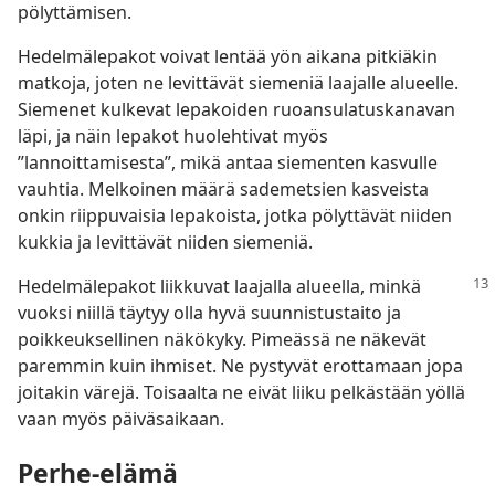
pölyttämisen.
Hedelmälepakot voivat lentää yön aikana pitkiäkin
matkoja, joten ne levittävät siemeniä laajalle alueelle.
Siemenet kulkevat lepakoiden ruoansulatuskanavan
läpi, ja näin lepakot huolehtivat myös
”lannoittamisesta”, mikä antaa siementen kasvulle
vauhtia. Melkoinen määrä sademetsien kasveista
onkin riippuvaisia lepakoista, jotka pölyttävät niiden
kukkia ja levittävät niiden siemeniä.
Hedelmälepakot liikkuvat laajalla alueella, minkä
vuoksi niillä täytyy olla hyvä suunnistustaito ja
poikkeuksellinen näkökyky. Pimeässä ne näkevät
paremmin kuin ihmiset. Ne pystyvät erottamaan jopa
joitakin värejä. Toisaalta ne eivät liiku pelkästään yöllä
vaan myös päiväsaikaan.
Perhe-elämä