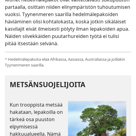
partaalla, osittain niiden elinympäristön tuhoutumisen
vuoksi. Tyynenmeren saarilla hedelmälepakoiden
häviäminen olisi kohtalokasta, koska jotkin sikäläiset
kasvilajit eivät ilmeisesti pölyty ilman lepakoiden apua.
Näiden siivekkäiden puutarhureiden työtä ei tulisi
pitää itsestään selvänä.
^
Hedelmälepakoita elää Afrikassa, Aasiassa, Australiassa ja joillakin
Tyynenmeren saarilla.
METSÄNSUOJELIJOITA
Kun trooppista metsää
hakataan, lepakoilla on
tärkeä osa puuston
elpymisessä
hakkuualueella. Nämä