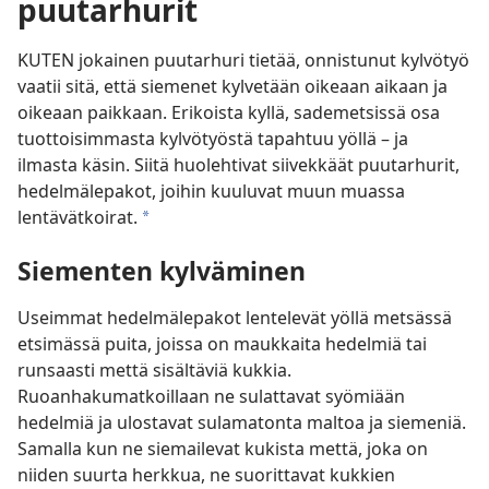
puutarhurit
KUTEN jokainen puutarhuri tietää, onnistunut kylvötyö
vaatii sitä, että siemenet kylvetään oikeaan aikaan ja
oikeaan paikkaan. Erikoista kyllä, sademetsissä osa
tuottoisimmasta kylvötyöstä tapahtuu yöllä – ja
ilmasta käsin. Siitä huolehtivat siivekkäät puutarhurit,
hedelmälepakot, joihin kuuluvat muun muassa
lentävätkoirat.
*
Siementen kylväminen
Useimmat hedelmälepakot lentelevät yöllä metsässä
etsimässä puita, joissa on maukkaita hedelmiä tai
runsaasti mettä sisältäviä kukkia.
Ruoanhakumatkoillaan ne sulattavat syömiään
hedelmiä ja ulostavat sulamatonta maltoa ja siemeniä.
Samalla kun ne siemailevat kukista mettä, joka on
niiden suurta herkkua, ne suorittavat kukkien