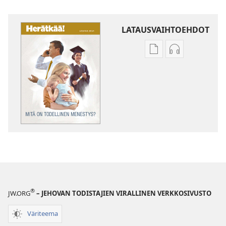
LATAUSVAIHTOEHDOT
Julkaisujen
Äänitteiden
latausvaihtoehdot
latausvaihto
HERÄTKÄÄ!
HERÄTKÄÄ!
Mitä
Mitä
on
on
todellinen
todellinen
menestys?
menestys?
®
JW.ORG
– JEHOVAN TODISTAJIEN VIRALLINEN VERKKOSIVUSTO
Väriteema