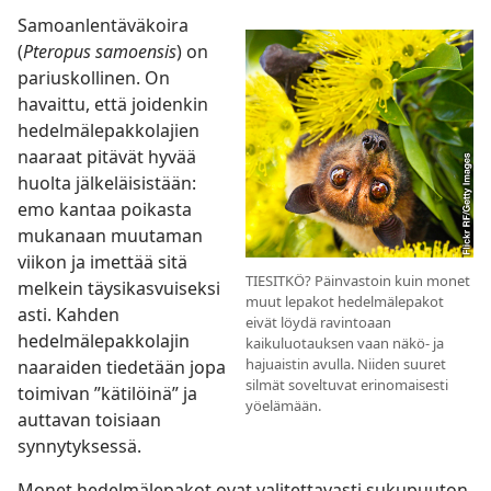
Samoanlentäväkoira
(
Pteropus samoensis
) on
pariuskollinen. On
havaittu, että joidenkin
hedelmälepakkolajien
naaraat pitävät hyvää
huolta jälkeläisistään:
emo kantaa poikasta
mukanaan muutaman
viikon ja imettää sitä
TIESITKÖ? Päinvastoin kuin monet
melkein täysikasvuiseksi
muut lepakot hedelmälepakot
asti. Kahden
eivät löydä ravintoaan
hedelmälepakkolajin
kaikuluotauksen vaan näkö- ja
hajuaistin avulla. Niiden suuret
naaraiden tiedetään jopa
silmät soveltuvat erinomaisesti
toimivan ”kätilöinä” ja
yöelämään.
auttavan toisiaan
synnytyksessä.
Monet hedelmälepakot ovat valitettavasti sukupuuton