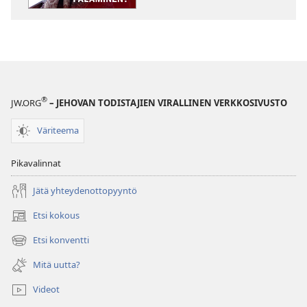
®
JW.ORG
– JEHOVAN TODISTAJIEN VIRALLINEN VERKKOSIVUSTO
Väriteema
Pikavalinnat
Jätä yhteydenottopyyntö
Etsi kokous
(avaa
uuden
Etsi konventti
(avaa
ikkunan)
uuden
Mitä uutta?
ikkunan)
Videot