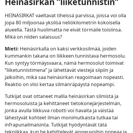
Heinäsirkan ”liiketunnistin”
HEINÄSIRKAT vaeltavat tiheissä parvissa, joissa voi olla
jopa 80 miljoonaa yksilöä neliökilometrin kokoisella
alueella. Tästä huolimatta ne eivät törmäile toisiinsa.
Mikä on niiden salaisuus?
Mieti:
Heinäsirkalla on kaksi verkkosilmää, joiden
kummankin takana on liikkeen tunnistava hermosolu.
Kun syntyy törmäysvaara, nämä hermosolut toimivat
”liiketunnistimena” ja lähettävät viestejä siipiin ja
jalkoihin, mikä saa heinäsirkan reagoimaan nopeasti.
Reaktio on viisi kertaa silmänräpäystä nopeampi.
Tutkijat ovat ottaneet mallia heinäsirkan silmistä ja
hermosoluista ja kehittäneet tietokonejärjestelmän,
jonka avulla liikkuva robotti voi havaita ja väistää
lähestyvät kohteet ilman monimutkaista tutkaa tai
infrapunailmaisinta. Tutkijat hyödyntävät tätä
tekniikkaa, kun he kehittelevät ajoneuvoihin nopeaa ja