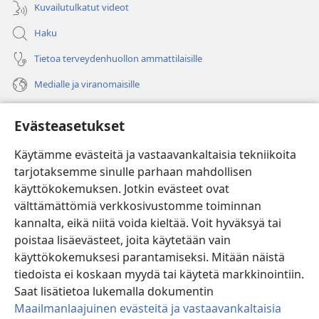
Kuvailutulkatut videot
Haku
Tietoa terveydenhuollon ammattilaisille
Medialle ja viranomaisille
Ohje
Evästeasetukset
Lahjoitukset
(avaa
Käytämme evästeitä ja vastaavankaltaisia tekniikoita
uuden
tarjotaksemme sinulle parhaan mahdollisen
ikkunan)
Vartiotornin VERKKOKIRJASTO
käyttökokemuksen. Jotkin evästeet ovat
(avaa
välttämättömiä verkkosivustomme toiminnan
uuden
®
JW Hub
ikkunan)
kannalta, eikä niitä voida kieltää. Voit hyväksyä tai
(avaa
uuden
poistaa lisäevästeet, joita käytetään vain
®
JW Library
ikkunan)
käyttökokemuksesi parantamiseksi. Mitään näistä
tiedoista ei koskaan myydä tai käytetä markkinointiin.
Watchtower Library
Saat lisätietoa lukemalla dokumentin
Maailmanlaajuinen evästeitä ja vastaavankaltaisia