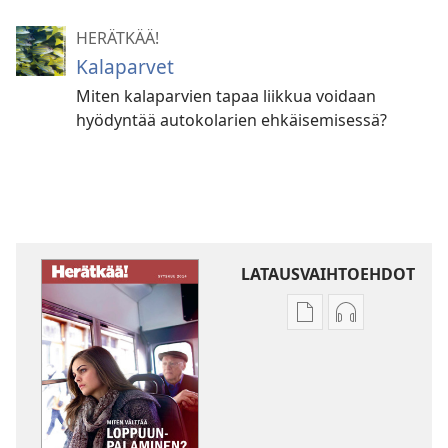
HERÄTKÄÄ!
Kalaparvet
Miten kalaparvien tapaa liikkua voidaan
hyödyntää autokolarien ehkäisemisessä?
LATAUSVAIHTOEHDOT
Julkaisujen
Äänitteiden
latausvaihtoehdot
latausvaihto
HERÄTKÄÄ!
HERÄTKÄÄ!
Miten
Miten
välttää
välttää
loppuunpalaminen
loppuunpala