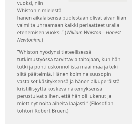
vuoksi, niin
Whistonin mielestä
hänen aikalaisensa puolestaan olivat aivan liian
valmiita uhraamaan kaikki periaatteet uralla
etenemisen vuoksi.” (
William Whiston—Honest
Newtonian.
)
”Whiston hyödynsi tieteellisessä
tutkimustyössä tarvittavia taitojaan, kun hän
tutki ja pohti uskonnollista maailmaa ja teki
siitä päätelmiä. Hänen kolminaisuusopin
vastaiset käsityksensä ja hänen alkuperäistä
kristillisyyttä koskeva näkemyksensä
perustuivat siihen, että hän oli lukenut ja
miettinyt noita aiheita laajasti.” (Filosofian
tohtori Robert Bruen.)