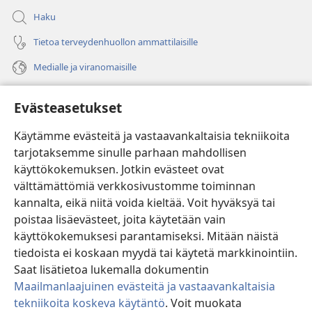
Haku
Tietoa terveydenhuollon ammattilaisille
Medialle ja viranomaisille
Ohje
Evästeasetukset
Lahjoitukset
(avaa
Käytämme evästeitä ja vastaavankaltaisia tekniikoita
uuden
tarjotaksemme sinulle parhaan mahdollisen
ikkunan)
Vartiotornin VERKKOKIRJASTO
käyttökokemuksen. Jotkin evästeet ovat
(avaa
välttämättömiä verkkosivustomme toiminnan
uuden
®
JW Hub
ikkunan)
kannalta, eikä niitä voida kieltää. Voit hyväksyä tai
(avaa
uuden
poistaa lisäevästeet, joita käytetään vain
®
JW Library
ikkunan)
käyttökokemuksesi parantamiseksi. Mitään näistä
tiedoista ei koskaan myydä tai käytetä markkinointiin.
Watchtower Library
Saat lisätietoa lukemalla dokumentin
Maailmanlaajuinen evästeitä ja vastaavankaltaisia
tekniikoita koskeva käytäntö
. Voit muokata