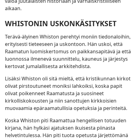
valoa juutalaisten historiaan ja varhaiskristilliseen
aikaan.
WHISTONIN USKONKÄSITYKSET
Terävä-älyinen Whiston perehtyi moniin tiedonaloihin,
erityisesti tieteeseen ja uskontoon. Hän uskoi, että
Raamatun luomiskertomus on paikkansapitävä ja että
luonnossa ilmenevä suunnittelu, kauneus ja järjestys
kertovat jumalallisesta arkkitehdista.
Lisäksi Whiston oli sitä mieltä, että kristikunnan kirkot
olivat pirstoutuneet moniksi lahkoiksi, koska papit
olivat poikenneet Raamatusta ja suosineet
kirkolliskokousten ja niin sanottujen kirkkoisien
muovaamia epäraamatullisia opetuksia ja perinteitä.
Koska Whiston piti Raamattua hengellisen totuuden
kirjana, hän hylkäsi ajatuksen ikuisesta piinasta
helvetintulessa. Hän piti tuota opetusta järjettömänä