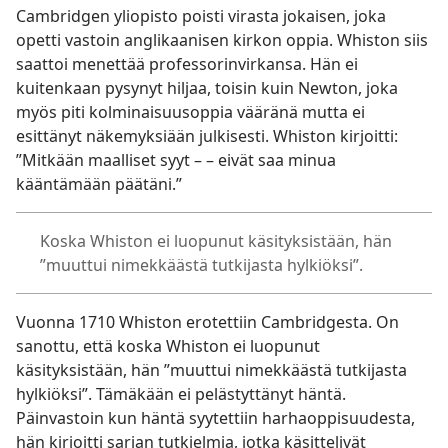
Cambridgen yliopisto poisti virasta jokaisen, joka
opetti vastoin anglikaanisen kirkon oppia. Whiston siis
saattoi menettää professorinvirkansa. Hän ei
kuitenkaan pysynyt hiljaa, toisin kuin Newton, joka
myös piti kolminaisuusoppia vääränä mutta ei
esittänyt näkemyksiään julkisesti. Whiston kirjoitti:
”Mitkään maalliset syyt – – eivät saa minua
kääntämään päätäni.”
Koska Whiston ei luopunut käsityksistään, hän
”muuttui nimekkäästä tutkijasta hylkiöksi”.
Vuonna 1710 Whiston erotettiin Cambridgesta. On
sanottu, että koska Whiston ei luopunut
käsityksistään, hän ”muuttui nimekkäästä tutkijasta
hylkiöksi”. Tämäkään ei pelästyttänyt häntä.
Päinvastoin kun häntä syytettiin harhaoppisuudesta,
hän kirjoitti sarjan tutkielmia, jotka käsittelivät