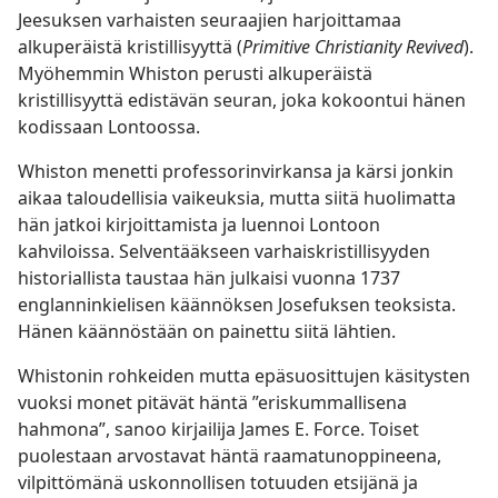
Jeesuksen varhaisten seuraajien harjoittamaa
alkuperäistä kristillisyyttä (
Primitive Christianity Revived
).
Myöhemmin Whiston perusti alkuperäistä
kristillisyyttä edistävän seuran, joka kokoontui hänen
kodissaan Lontoossa.
Whiston menetti professorinvirkansa ja kärsi jonkin
aikaa taloudellisia vaikeuksia, mutta siitä huolimatta
hän jatkoi kirjoittamista ja luennoi Lontoon
kahviloissa. Selventääkseen varhaiskristillisyyden
historiallista taustaa hän julkaisi vuonna 1737
englanninkielisen käännöksen Josefuksen teoksista.
Hänen käännöstään on painettu siitä lähtien.
Whistonin rohkeiden mutta epäsuosittujen käsitysten
vuoksi monet pitävät häntä ”eriskummallisena
hahmona”, sanoo kirjailija James E. Force. Toiset
puolestaan arvostavat häntä raamatunoppineena,
vilpittömänä uskonnollisen totuuden etsijänä ja