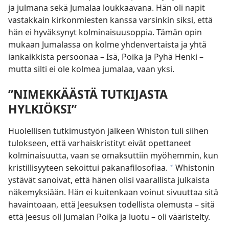
ja julmana sekä Jumalaa loukkaavana. Hän oli napit
vastakkain kirkonmiesten kanssa varsinkin siksi, että
hän ei hyväksynyt kolminaisuusoppia. Tämän opin
mukaan Jumalassa on kolme yhdenvertaista ja yhtä
iankaikkista persoonaa – Isä, Poika ja Pyhä Henki –
mutta silti ei ole kolmea jumalaa, vaan yksi.
”NIMEKKÄÄSTÄ TUTKIJASTA
HYLKIÖKSI”
Huolellisen tutkimustyön jälkeen Whiston tuli siihen
tulokseen, että varhaiskristityt eivät opettaneet
kolminaisuutta, vaan se omaksuttiin myöhemmin, kun
kristillisyyteen sekoittui pakanafilosofiaa.
Whistonin
*
ystävät sanoivat, että hänen olisi vaarallista julkaista
näkemyksiään. Hän ei kuitenkaan voinut sivuuttaa sitä
havaintoaan, että Jeesuksen todellista olemusta – sitä
että Jeesus oli Jumalan Poika ja luotu – oli vääristelty.