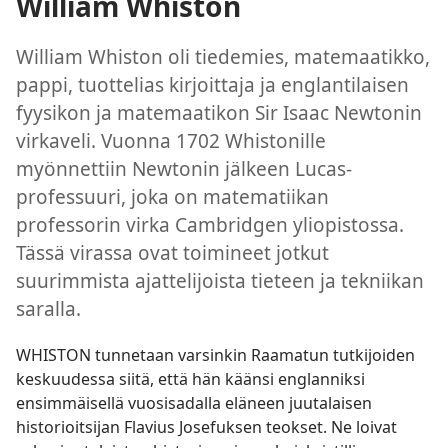
William Whiston
William Whiston oli tiedemies, matemaatikko,
pappi, tuottelias kirjoittaja ja englantilaisen
fyysikon ja matemaatikon Sir Isaac Newtonin
virkaveli. Vuonna 1702 Whistonille
myönnettiin Newtonin jälkeen Lucas-
professuuri, joka on matematiikan
professorin virka Cambridgen yliopistossa.
Tässä virassa ovat toimineet jotkut
suurimmista ajattelijoista tieteen ja tekniikan
saralla.
WHISTON tunnetaan varsinkin Raamatun tutkijoiden
keskuudessa siitä, että hän käänsi englanniksi
ensimmäisellä vuosisadalla eläneen juutalaisen
historioitsijan Flavius Josefuksen teokset. Ne loivat