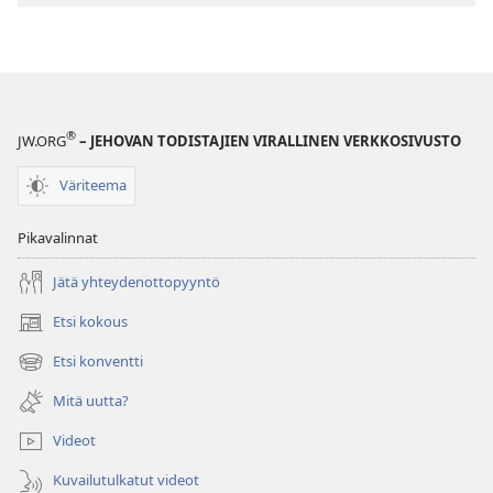
kanssa?
kanssa?
®
JW.ORG
– JEHOVAN TODISTAJIEN VIRALLINEN VERKKOSIVUSTO
Väriteema
Pikavalinnat
Jätä yhteydenottopyyntö
Etsi kokous
(avaa
uuden
Etsi konventti
(avaa
ikkunan)
uuden
Mitä uutta?
ikkunan)
Videot
Kuvailutulkatut videot