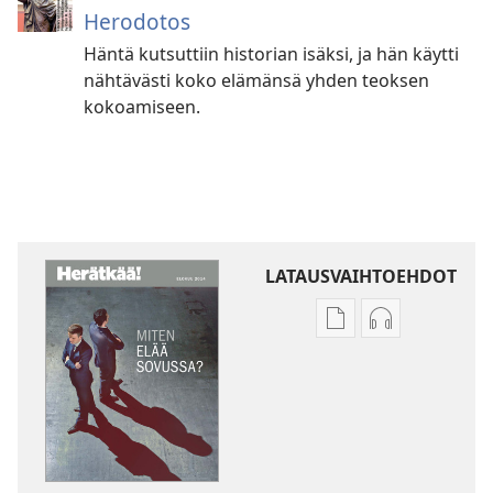
Herodotos
Häntä kutsuttiin historian isäksi, ja hän käytti
nähtävästi koko elämänsä yhden teoksen
kokoamiseen.
LATAUSVAIHTOEHDOT
Julkaisujen
Äänitteiden
latausvaihtoehdot
latausvaihto
HERÄTKÄÄ!
HERÄTKÄÄ!
Miten
Miten
elää
elää
sovussa
sovussa
toisten
toisten