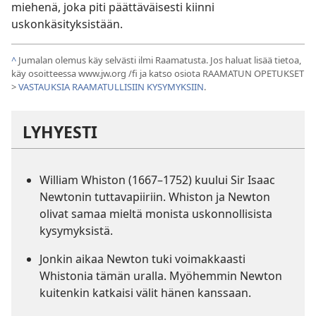
miehenä, joka piti päättäväisesti kiinni
uskonkäsityksistään.
^
Jumalan olemus käy selvästi ilmi Raamatusta. Jos haluat lisää tietoa,
käy osoitteessa www.jw.org /fi ja katso osiota RAAMATUN OPETUKSET
>
VASTAUKSIA RAAMATULLISIIN KYSYMYKSIIN
.
LYHYESTI
William Whiston (1667–1752) kuului Sir Isaac
Newtonin tuttavapiiriin. Whiston ja Newton
olivat samaa mieltä monista uskonnollisista
kysymyksistä.
Jonkin aikaa Newton tuki voimakkaasti
Whistonia tämän uralla. Myöhemmin Newton
kuitenkin katkaisi välit hänen kanssaan.