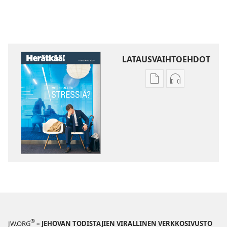
LATAUSVAIHTOEHDOT
Julkaisujen
Äänitteiden
latausvaihtoehdot
latausvaihto
HERÄTKÄÄ!
HERÄTKÄÄ!
Miten
Miten
hallita
hallita
stressiä?
stressiä?
®
JW.ORG
– JEHOVAN TODISTAJIEN VIRALLINEN VERKKOSIVUSTO