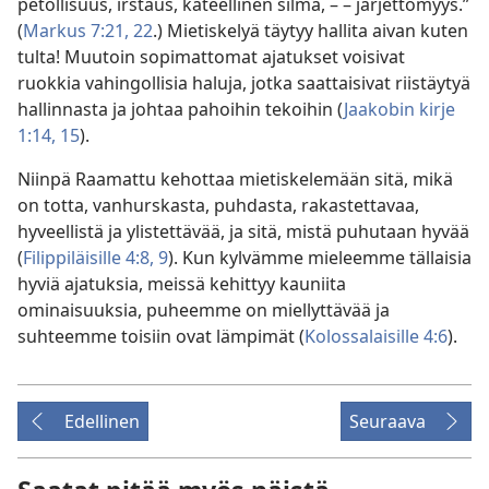
petollisuus, irstaus, kateellinen silmä, – – järjettömyys.”
(
Markus 7:21, 22
.) Mietiskelyä täytyy hallita aivan kuten
tulta! Muutoin sopimattomat ajatukset voisivat
ruokkia vahingollisia haluja, jotka saattaisivat riistäytyä
hallinnasta ja johtaa pahoihin tekoihin (
Jaakobin kirje
1:14, 15
).
Niinpä Raamattu kehottaa mietiskelemään sitä, mikä
on totta, vanhurskasta, puhdasta, rakastettavaa,
hyveellistä ja ylistettävää, ja sitä, mistä puhutaan hyvää
(
Filippiläisille 4:8, 9
). Kun kylvämme mieleemme tällaisia
hyviä ajatuksia, meissä kehittyy kauniita
ominaisuuksia, puheemme on miellyttävää ja
suhteemme toisiin ovat lämpimät (
Kolossalaisille 4:6
).
Edellinen
Seuraava