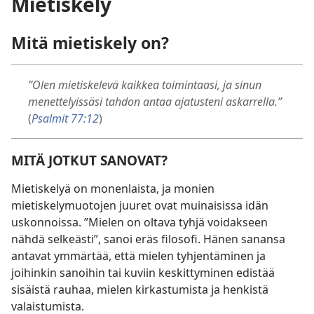
Mietiskely
Mitä mietiskely on?
”Olen mietiskelevä kaikkea toimintaasi, ja sinun
menettelyissäsi tahdon antaa ajatusteni askarrella.”
(
Psalmit 77:12
)
MITÄ JOTKUT SANOVAT?
Mietiskelyä on monenlaista, ja monien
mietiskelymuotojen juuret ovat muinaisissa idän
uskonnoissa. ”Mielen on oltava tyhjä voidakseen
nähdä selkeästi”, sanoi eräs filosofi. Hänen sanansa
antavat ymmärtää, että mielen tyhjentäminen ja
joihinkin sanoihin tai kuviin keskittyminen edistää
sisäistä rauhaa, mielen kirkastumista ja henkistä
valaistumista.