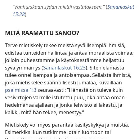
”Vanhurskaan sydän miettii vastatakseen.”
(
Sananlaskut
15:28
)
MITÄ RAAMATTU SANOO?
Terve mietiskely tekee meistä syvällisempiä ihmisiä,
edistää tunteiden hallintaa ja antaa moraalista voimaa,
jolloin puheestamme ja käytöksestämme heijastuu
syvä ymmärrys (
Sananlaskut 16:23
). Siten elämästä
tulee onnellisempaa ja antoisampaa. Sellaista ihmistä,
joka mietiskelee säännöllisesti Jumalaa, kuvaillaan
psalmissa 1:3
seuraavasti: ”Hänestä on tuleva kuin
vesivirtojen varrelle istutettu puu, joka antaa oman
hedelmänsä ajallaan ja jonka lehvistö ei lakastu, ja
kaikki, mitä hän tekee, menestyy.”
Mietiskely voi myös parantaa käsityskykyä ja muistia.
Esimerkiksi kun tutkimme jotain luontoon tai