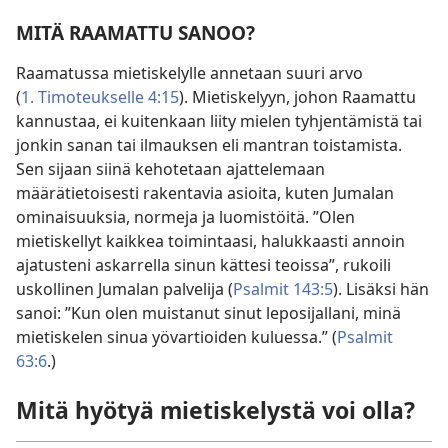
MITÄ RAAMATTU SANOO?
Raamatussa mietiskelylle annetaan suuri arvo
(
1. Timoteukselle 4:15
). Mietiskelyyn, johon Raamattu
kannustaa, ei kuitenkaan liity mielen tyhjentämistä tai
jonkin sanan tai ilmauksen eli mantran toistamista.
Sen sijaan siinä kehotetaan ajattelemaan
määrätietoisesti rakentavia asioita, kuten Jumalan
ominaisuuksia, normeja ja luomistöitä. ”Olen
mietiskellyt kaikkea toimintaasi, halukkaasti annoin
ajatusteni askarrella sinun kättesi teoissa”, rukoili
uskollinen Jumalan palvelija (
Psalmit 143:5
). Lisäksi hän
sanoi: ”Kun olen muistanut sinut leposijallani, minä
mietiskelen sinua yövartioiden kuluessa.” (
Psalmit
63:6
.)
Mitä hyötyä mietiskelystä voi olla?