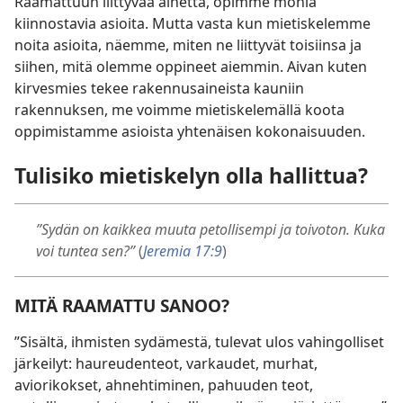
Raamattuun liittyvää aihetta, opimme monia
kiinnostavia asioita. Mutta vasta kun mietiskelemme
noita asioita, näemme, miten ne liittyvät toisiinsa ja
siihen, mitä olemme oppineet aiemmin. Aivan kuten
kirvesmies tekee rakennusaineista kauniin
rakennuksen, me voimme mietiskelemällä koota
oppimistamme asioista yhtenäisen kokonaisuuden.
Tulisiko mietiskelyn olla hallittua?
”Sydän on kaikkea muuta petollisempi ja toivoton. Kuka
voi tuntea sen?”
(
Jeremia 17:9
)
MITÄ RAAMATTU SANOO?
”Sisältä, ihmisten sydämestä, tulevat ulos vahingolliset
järkeilyt: haureudenteot, varkaudet, murhat,
aviorikokset, ahnehtiminen, pahuuden teot,