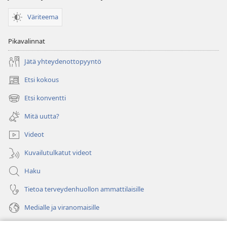
Väriteema
Pikavalinnat
Jätä yhteydenottopyyntö
Etsi kokous
(avaa
uuden
Etsi konventti
(avaa
ikkunan)
uuden
Mitä uutta?
ikkunan)
Videot
Kuvailutulkatut videot
Haku
Tietoa terveydenhuollon ammattilaisille
Medialle ja viranomaisille
Ohje