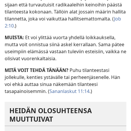
sijaan että turvautuisit radikaaleihin keinoihin päästä
tilanteesta kokonaan. Tällöin alat jossain määrin hallita
tilannetta, joka voi vaikuttaa hallitsemattomalta. (
Job
2:10
.)
MUISTA:
Et voi ylittää vuorta yhdellä loikkauksella,
mutta voit onnistua siinä askel kerrallaan. Sama pätee
useimpiin elämässä vastaan tuleviin esteisiin, vaikka ne
olisivat vuorenkaltaisia.
MITÄ VOIT TEHDÄ TÄNÄÄN?
Puhu tilanteestasi
jollekulle, kenties ystävälle tai perheenjäsenelle. Hän
voi ehkä auttaa sinua näkemään tilanteesi
tasapainoisemmin. (
Sananlaskut 11:14
.)
HEIDÄN OLOSUHTEENSA
MUUTTUIVAT