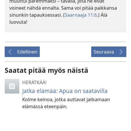
muuttui paremmaksi – tavalla, jota he eivät
voineet nähdä ennalta. Sama voi pitää paikkansa
sinunkin tapauksessasi. (
Saarnaaja 11:6
.) Älä
luovuta!
Edellinen
Seuraava
Saatat pitää myös näistä
HERÄTKÄÄ!
Jatka elämää: Apua on saatavilla
Kolme keinoa, jotka auttavat jatkamaan
elämässä eteenpäin.