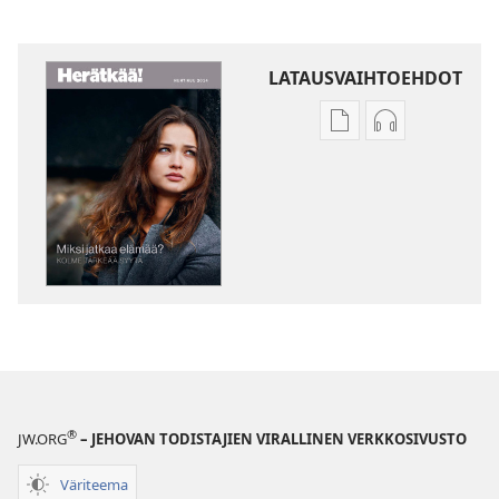
LATAUSVAIHTOEHDOT
Julkaisujen
Äänitteiden
latausvaihtoehdot
latausvaihto
HERÄTKÄÄ!
HERÄTKÄÄ!
Miksi
Miksi
jatkaa
jatkaa
elämää?
elämää?
–
–
Kolme
Kolme
tärkeää
tärkeää
syytä
syytä
®
JW.ORG
– JEHOVAN TODISTAJIEN VIRALLINEN VERKKOSIVUSTO
Väriteema