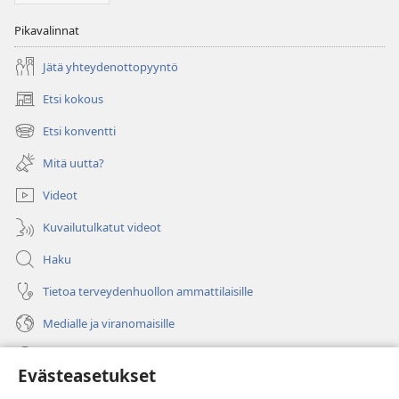
Pikavalinnat
Jätä yhteydenottopyyntö
Etsi kokous
(avaa
uuden
Etsi konventti
(avaa
ikkunan)
uuden
Mitä uutta?
ikkunan)
Videot
Kuvailutulkatut videot
Haku
Tietoa terveydenhuollon ammattilaisille
Medialle ja viranomaisille
Ohje
Evästeasetukset