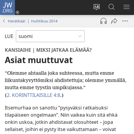
JW.ORG
Kirjaudu
(avaa
Vaihda
Hae
NÄ
uuden
sivuston
JW.ORG-
VA
Herätkää! | Huhtikuu 2014
ikkunan)
kieli
sivustolta
LUE
KANSIAIHE | MIKSI JATKAA ELÄMÄÄ?
Asiat muuttuvat
”Olemme ahtaalla joka suhteessa, mutta emme
liikuntakyvyttömiksi ahdistettuja; olemme ymmällä,
mutta emme tyystin umpikujassa.”
2. KORINTTILAISILLE 4:8
(
.)
Itsemurhaa on sanottu ”pysyväksi ratkaisuksi
tilapäiseen ongelmaan”. Niin vaikea kuin sitä ehkä
onkin uskoa, jotkin ahdistavat olosuhteet – jopa
sellaiset, joihin ei pysty itse vaikuttamaan – voivat