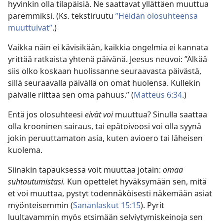
hyvinkin olla tilapäisiä. Ne saattavat yllättäen muuttua
paremmiksi. (Ks. tekstiruutu
”Heidän olosuhteensa
muuttuivat”
.)
Vaikka näin ei kävisikään, kaikkia ongelmia ei kannata
yrittää ratkaista yhtenä päivänä. Jeesus neuvoi: ”Älkää
siis olko koskaan huolissanne seuraavasta päivästä,
sillä seuraavalla päivällä on omat huolensa. Kullekin
päivälle riittää sen oma pahuus.” (
Matteus 6:34
.)
Entä jos olosuhteesi
eivät voi
muuttua? Sinulla saattaa
olla krooninen sairaus, tai epätoivoosi voi olla syynä
jokin peruuttamaton asia, kuten avioero tai läheisen
kuolema.
Siinäkin tapauksessa voit muuttaa jotain:
omaa
suhtautumistasi.
Kun opettelet hyväksymään sen, mitä
et voi muuttaa, pystyt todennäköisesti näkemään asiat
myönteisemmin (
Sananlaskut 15:15
). Pyrit
luultavammin myös etsimään selviytymiskeinoja sen