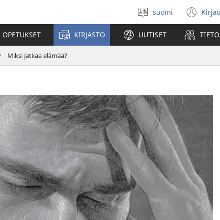
suomi
Kirja
Valitse
(av
kieli
uu
 OPETUKSET
KIRJASTO
UUTISET
TIETO
ikk
Miksi jatkaa elämää?