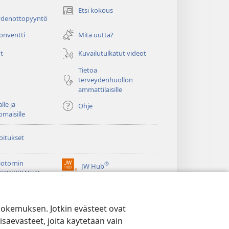
Etsi kokous
(avaa
ydenottopyyntö
uuden
ikkunan)
konventti
Mitä uutta?
t
Kuvailutulkatut videot
Tietoa
terveydenhuollon
ammattilaisille
lle ja
Ohje
omaisille
oitukset
iotornin
®
JW Hub
(avaa
KKOKIRJASTO
uuden
®
ikkunan)
ibrary
Watchtower Library
kokemuksen. Jotkin evästeet ovat
isäevästeet, joita käytetään vain