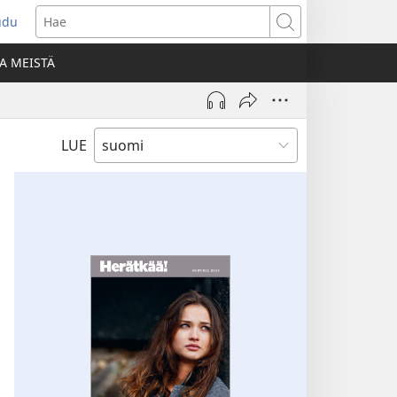
udu
aa
Hae
den
A MEISTÄ
unan)
LUE