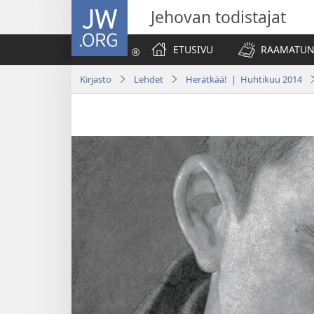
JW.ORG
Jehovan todistajat
ETUSIVU
RAAMATUN
Kirjasto
Lehdet
Herätkää! | Huhtikuu 2014