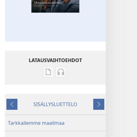
LATAUSVAIHTOEHDOT
Julkaisujen
Äänitteiden
latausvaihtoehdot
latausvaihtoehdot
HERÄTKÄÄ!
HERÄTKÄÄ!
Miksi
Miksi
SISÄLLYSLUETTELO
jatkaa
jatkaa
Edellinen
Seuraava
elämää?
elämää?
–
–
Tarkkailemme maailmaa
Kolme
Kolme
tärkeää
tärkeää