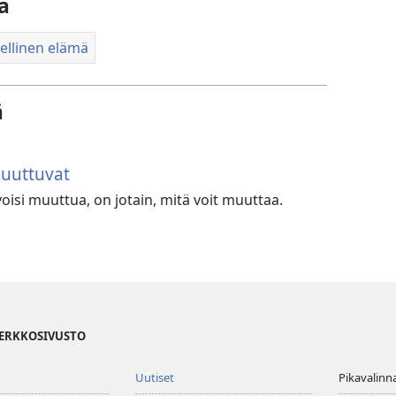
a
llinen elämä
ä
muuttuvat
voisi muuttua, on jotain, mitä voit muuttaa.
VERKKOSIVUSTO
Uutiset
Pikavalinn