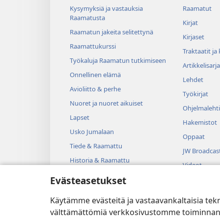
Kysymyksiä ja vastauksia
Raamatut
Raamatusta
Kirjat
Raamatun jakeita selitettynä
Kirjaset
Raamattukurssi
Traktaatit ja
Työkaluja Raamatun tutkimiseen
Artikkelisarja
Onnellinen elämä
Lehdet
Avioliitto & perhe
Työkirjat
Nuoret ja nuoret aikuiset
Ohjelmalehti
Lapset
Hakemistot
Usko Jumalaan
Oppaat
Tiede & Raamattu
JW Broadcas
Historia & Raamattu
Videot
Evästeasetukset
Musiikki
Kuunnelmat
Käytämme evästeitä ja vastaavankaltaisia tek
Dramatisoit
välttämättömiä verkkosivustomme toiminnan kann