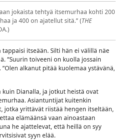
aan jokaista tehtyä itsemurhaa kohti 200
aa ja 400 on ajatellut sitä.” (
THE
A.)
appaisi itseään. Silti hän ei välillä näe
ä. ”Suurin toiveeni on kuolla jossain
”Olen alkanut pitää kuolemaa ystävänä,
kuin Dianalla, ja jotkut heistä ovat
tsemurhaa. Asiantuntijat kuitenkin
 jotka yrittävät riistää hengen itseltään,
opettaa elämäänsä vaan ainoastaan
na he ajattelevat, että heillä on syy
rvitsisivat syyn elää.