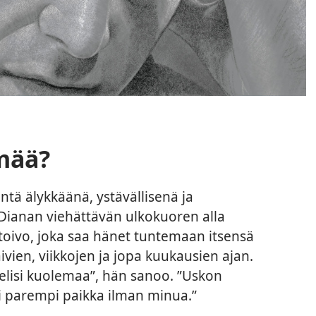
ämää?
häntä älykkäänä, ystävällisenä ja
Dianan viehättävän ulkokuoren alla
toivo, joka saa hänet tuntemaan itsensä
vien, viikkojen ja jopa kuukausien ajan.
telisi kuolemaa”, hän sanoo. ”Uskon
si parempi paikka ilman minua.”