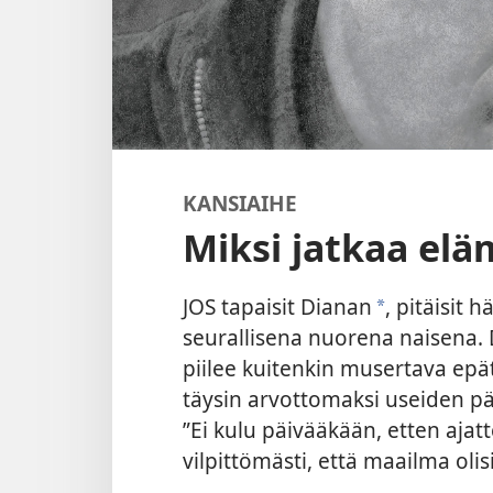
KANSIAIHE
Miksi jatkaa el
JOS tapaisit Dianan
, pitäisit 
*
seurallisena nuorena naisena. 
piilee kuitenkin musertava epä
täysin arvottomaksi useiden päi
”Ei kulu päivääkään, etten ajat
vilpittömästi, että maailma oli