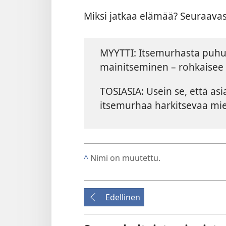
Miksi jatkaa elämää? Seuraava
MYYTTI: Itsemurhasta puhum
mainitseminen – rohkaisee 
TOSIASIA: Usein se, että as
itsemurhaa harkitsevaa mie
^
Nimi on muutettu.
Edellinen