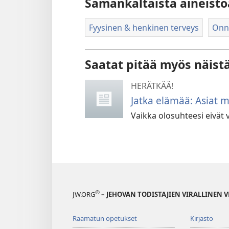
Samankaltaista aineisto
Fyysinen & henkinen terveys
Onne
Saatat pitää myös näist
HERÄTKÄÄ!
Jatka elämää: Asiat 
Vaikka olosuhteesi eivät 
®
JW.ORG
– JEHOVAN TODISTAJIEN VIRALLINEN 
Raamatun opetukset
Kirjasto