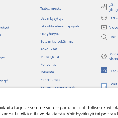
Jätä
Tietoa meistä
yhte
Etsi 
Usein kysyttyä
(avaa
uuden
Jätä yhteydenottopyyntö
Video
 kutsut
ikkunan)
Ota yhteyttä
t
Haku
Betelin kiertokäynnit
Kokoukset
Media
Muistojuhla
set
viran
Konventit
Lahj
Toiminta
(avaa
uuden
Kokemuksia
®
ting
ikkunan)
Vart
Kansainvälinen järjestö
(avaa
VER
uuden
JW L
ikkunan)
niikoita tarjotaksemme sinulle parhaan mahdollisen käyttö
u raamatunluku
alta, eikä niitä voida kieltää. Voit hyväksyä tai poistaa l