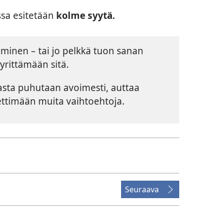
ssa esitetään
kolme syytä.
inen – tai jo pelkkä tuon sanan
yrittämään sitä.
iasta puhutaan avoimesti, auttaa
ttimään muita vaihtoehtoja.
Seuraava