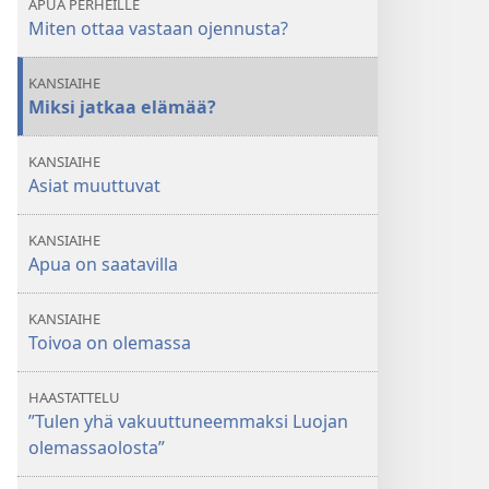
APUA PERHEILLE
syytä
syytä
Miten ottaa vastaan ojennusta?
KANSIAIHE
Miksi jatkaa elämää?
KANSIAIHE
Asiat muuttuvat
KANSIAIHE
Apua on saatavilla
KANSIAIHE
Toivoa on olemassa
HAASTATTELU
”Tulen yhä vakuuttuneemmaksi Luojan
olemassaolosta”