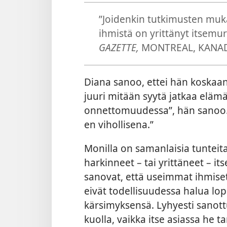
”Joidenkin tutkimusten muk
ihmistä on yrittänyt itsemurh
GAZETTE,
MONTREAL, KANAD
Diana sanoo, ettei hän koskaan t
juuri mitään syytä jatkaa elämä
onnettomuudessa”, hän sanoo. 
en vihollisena.”
Monilla on samanlaisia tunteita 
harkinneet – tai yrittäneet – i
sanovat, että useimmat ihmiset,
eivät todellisuudessa halua l
kärsimyksensä. Lyhyesti sanottu
kuolla, vaikka itse asiassa he ta