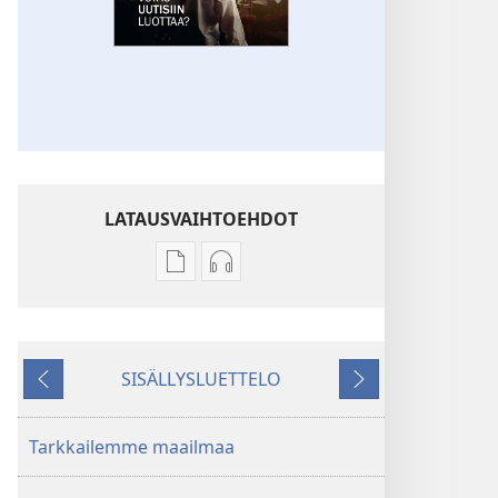
LATAUSVAIHTOEHDOT
Julkaisujen
Äänitteiden
latausvaihtoehdot
latausvaihtoehdot
HERÄTKÄÄ!
HERÄTKÄÄ!
Voiko
Voiko
SISÄLLYSLUETTELO
uutisiin
uutisiin
Edellinen
Seuraava
luottaa?
luottaa?
Tarkkailemme maailmaa