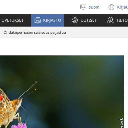
suomi
Kirja
Valitse
(av
kieli
uu
 OPETUKSET
KIRJASTO
UUTISET
TIETO
ikk
Ohdakeperhosen salaisuus paljastuu