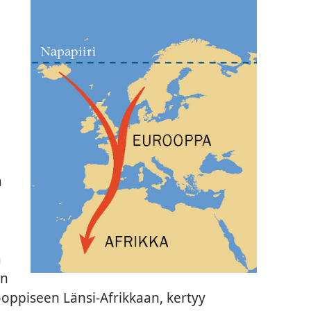
a
a
en
rooppiseen Länsi-Afrikkaan, kertyy