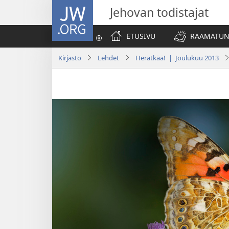
JW.ORG
Jehovan todistajat
ETUSIVU
RAAMATUN
Kirjasto
Lehdet
Herätkää! | Joulukuu 2013