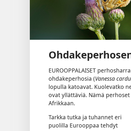
Ohdakeperhosen 
EUROOPPALAISET perhosharrastaj
ohdakeperhosia (
Vanessa cardu
lopulla katoavat. Kuolevatko n
ovat yllättäviä. Nämä perhoset
Afrikkaan.
Tarkka tutka ja tuhannet eri
puolilla Eurooppaa tehdyt