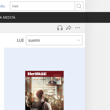
udu
aa
Hae
den
A MEISTÄ
unan)
LUE