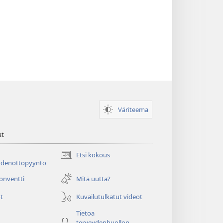
Väriteema
at
Etsi kokous
(avaa
ydenottopyyntö
uuden
ikkunan)
konventti
Mitä uutta?
t
Kuvailutulkatut videot
Tietoa
terveydenhuollon