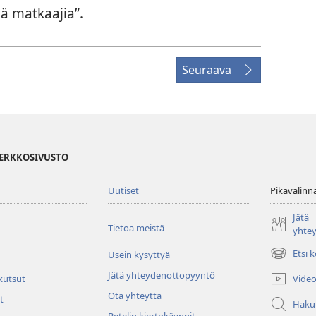
ä matkaajia”.
Seuraava
VERKKOSIVUSTO
Uutiset
Pikavalinn
Jätä
Tietoa meistä
yhte
Etsi 
Usein kysyttyä
(avaa
uuden
Jätä yhteydenottopyyntö
Video
 kutsut
ikkunan)
Ota yhteyttä
t
Haku