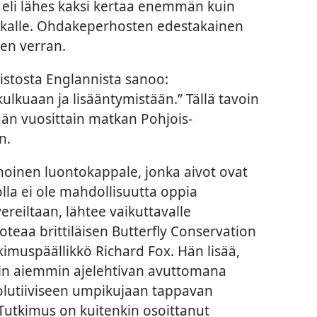
ä eli lähes kaksi kertaa enemmän kuin
alle. Ohdakeperhosten edestakainen
en verran.
opistosta Englannista sanoo:
lkuaan ja lisääntymistään.” Tällä tavoin
än vuosittain matkan Pohjois-
n.
noinen luontokappale, jonka aivot ovat
lla ei ole mahdollisuutta oppia
ereiltaan, lähtee vaikuttavalle
oteaa brittiläisen Butterfly Conservation
kimuspäällikkö Richard Fox. Hän lisää,
tiin aiemmin ajelehtivan avuttomana
volutiiviseen umpikujaan tappavan
 Tutkimus on kuitenkin osoittanut