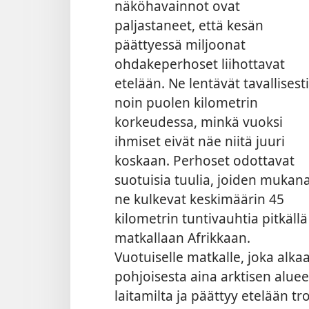
näköhavainnot ovat
paljastaneet, että kesän
päättyessä miljoonat
ohdakeperhoset liihottavat
etelään. Ne lentävät tavallisesti
noin puolen kilometrin
korkeudessa, minkä vuoksi
ihmiset eivät näe niitä juuri
koskaan. Perhoset odottavat
suotuisia tuulia, joiden mukan
ne kulkevat keskimäärin 45
kilometrin tuntivauhtia pitkällä
matkallaan Afrikkaan.
Vuotuiselle matkalle, joka alka
pohjoisesta aina arktisen alue
laitamilta ja päättyy etelään t