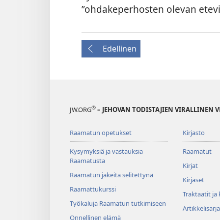
”ohdakeperhosten olevan etevi
Edellinen
®
JW.ORG
– JEHOVAN TODISTAJIEN VIRALLINEN 
Raamatun opetukset
Kirjasto
Kysymyksiä ja vastauksia
Raamatut
Raamatusta
Kirjat
Raamatun jakeita selitettynä
Kirjaset
Raamattukurssi
Traktaatit ja
Työkaluja Raamatun tutkimiseen
Artikkelisarja
Onnellinen elämä