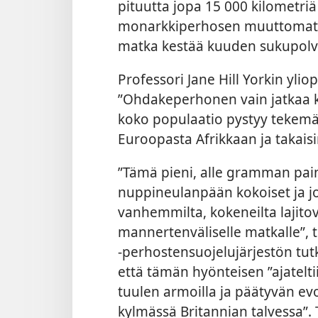
pituutta jopa 15 000 kilometri
monarkkiperhosen muuttomatk
matka kestää kuuden sukupolv
Professori Jane Hill Yorkin yli
”Ohdakeperhonen vain jatkaa ku
koko populaatio pystyy tekemä
Euroopasta Afrikkaan ja takaisi
”Tämä pieni, alle gramman pai
nuppineulanpään kokoiset ja jo
vanhemmilta, kokeneilta lajitov
mannertenväliselle matkalle”, t
-perhostensuojelujärjestön tut
että tämän hyönteisen ”ajatel
tuulen armoilla ja päätyvän e
kylmässä Britannian talvessa”.