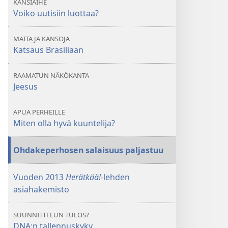
KANSIAIHE
Voiko uutisiin luottaa?
MAITA JA KANSOJA
Katsaus Brasiliaan
RAAMATUN NÄKÖKANTA
Jeesus
APUA PERHEILLE
Miten olla hyvä kuuntelija?
Ohdakeperhosen salaisuus paljastuu
Vuoden 2013
Herätkää!-
lehden
asiahakemisto
SUUNNITTELUN TULOS?
DNA:n tallennuskyky