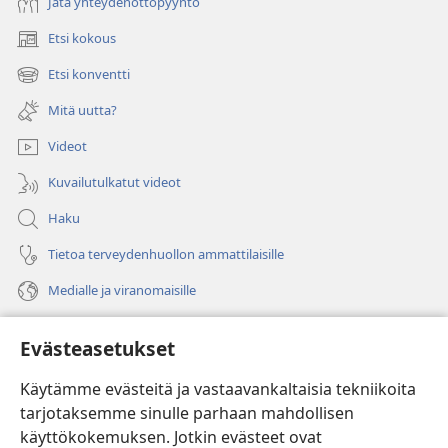
Jätä yhteydenottopyyntö
Etsi kokous
(avaa
uuden
Etsi konventti
(avaa
ikkunan)
uuden
Mitä uutta?
ikkunan)
Videot
Kuvailutulkatut videot
Haku
Tietoa terveydenhuollon ammattilaisille
Medialle ja viranomaisille
Ohje
Evästeasetukset
Lahjoitukset
(avaa
Käytämme evästeitä ja vastaavankaltaisia tekniikoita
uuden
tarjotaksemme sinulle parhaan mahdollisen
ikkunan)
Vartiotornin VERKKOKIRJASTO
käyttökokemuksen. Jotkin evästeet ovat
(avaa