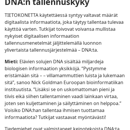
DNA:n tallennuskyky
TIETOKONETTA käytettäessä syntyy valtavat määrät
digitaalista informaatiota, joka täytyy tallentaa tulevaa
käyttöä varten. Tutkijat toivovat voivansa mullistaa
nykyiset digitaalisen informaation
tallennusmenetelmät jäljittelemällä luonnon
ylivertaista tallennusjärjestelmää – DNA:ta.
Mieti:
Elävien solujen DNA sisältää miljardeja
biologisen informaation yksikköjä. ”Pystymme
eristämään sitä – – villamammuttien luista ja lukemaan
sitä”, sanoo Nick Goldman Euroopan bioinformatiikan
instituutista. ”Lisäksi se on uskomattoman pieni ja
tiivis eikä siihen tallentaminen vaadi lainkaan virtaa,
joten sen kuljettaminen ja säilyttäminen on helppoa.”
Voisiko DNA:han tallentaa ihmisen tuottamaa
informaatiota? Tutkijat vastaavat myöntävästi!
Tiedemiehet ovat valmistaneet keinotekoista DNA:ta,