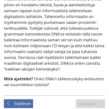
johon on koodattu tekstiä, kuvia ja äänitiedostoja
samaan tapaan kuin informaatiota tallennetaan
digitaalisiin laitteisiin. Tallennettu informaatio on
myöhemmin pystytty purkamaan sadan prosentin
tarkkuudella. Tutkijat uskovat, että tulevaisuudessa
grammaan keinotekoista DNA:ta voitaisiin tällä tavoin
tallentaa informaatiota saman verran kuin mahtuu
noin kolmeen miljoonaan CD-levyyn ja että kaikki tämä
informaatio saattaisi säilyä satoja tai jopa tuhansia
vuosia. Teoriassa näin kyettäisiin tallentamaan kaikki
maailman digitaaliset arkistot. DNA:ta onkin sanottu
”kaikkien aikojen kiintolevyksi”.
Mitä ajattelet?
Onko DNA:n tallennuskyky evoluution
vai suunnittelun tulosta?
Edellinen
Seuraava