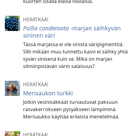
kuorten sisällä eläviä nilviäisiä.
HERÄTKÄÄ!
Pollia condensata
-⁠marjan säihkyvän
sininen väri
Tässä marjassa ei ole sinistä väripigmenttiä.
Silti mikään muu tunnettu kasvi ei säihky yhtä
syvän sinisenä kuin se. Mikä on marjan
silmiinpistävän värin salaisuus?
HERÄTKÄÄ!
Merisaukon turkki
Jotkin vesinisäkkäät turvautuvat paksuun
rasvakerrokseen pysyäkseen lämpiminä.
Merisaukko käyttää erilaista menetelmää.
HERÄTKÄÄ!