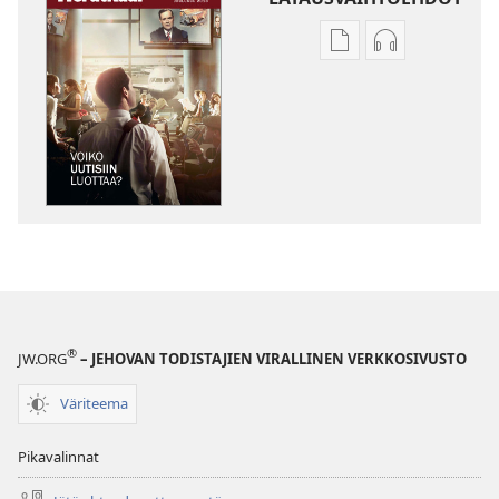
Julkaisujen
Äänitteiden
latausvaihtoehdot
latausvaihto
HERÄTKÄÄ!
HERÄTKÄÄ!
Voiko
Voiko
uutisiin
uutisiin
luottaa?
luottaa?
®
JW.ORG
– JEHOVAN TODISTAJIEN VIRALLINEN VERKKOSIVUSTO
Väriteema
Pikavalinnat