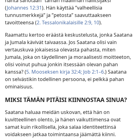
häntä sanotaan ”tämän maailman hallitsijaksi”
(
Johannes 12:31
). Hän käyttää ”valheellisia
tunnusmerkkejä” ja ”petosta” saavuttaakseen
tavoitteensa (
2. Tessalonikalaisille 2:9, 10
).
Raamattu kertoo eräästä keskustelusta, jonka Saatana
ja Jumala kävivät taivaassa. Jos Saatana olisi vain
vertauskuva jokaisessa olevasta pahasta, miten
Jumala, joka on täydellinen ja moraalisesti moitteeton,
olisi voinut puhua jonkin itsessään olevan pahan
kanssa? (
5. Mooseksen kirja 32:4;
Job 2:1–6
.) Saatana
on selvästikin todellinen persoona, ei pelkkä pahan
ominaisuus.
MIKSI TÄMÄN PITÄISI KIINNOSTAA SINUA?
Saatana haluaa meidän uskovan, että hän on
kuvitteellinen olento, ja hänen vaikuttimensa ovat
samat kuin rikollisella, joka salaa identiteettinsä
voidakseen jatkaa toimintaansa jäämättä kiinni.