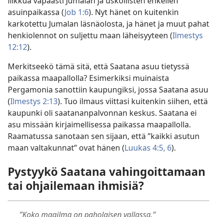
liikkua vapaasti Jumalan ja uskollisten enkelien
asuinpaikassa (
Job 1:6
). Nyt hänet on kuitenkin
karkotettu Jumalan läsnäolosta, ja hänet ja muut pahat
henkiolennot on suljettu maan läheisyyteen (
Ilmestys
12:12
).
Merkitseekö tämä sitä, että Saatana asuu tietyssä
paikassa maapallolla? Esimerkiksi muinaista
Pergamonia sanottiin kaupungiksi, jossa Saatana asuu
(
Ilmestys 2:13
). Tuo ilmaus viittasi kuitenkin siihen, että
kaupunki oli saatananpalvonnan keskus. Saatana ei
asu missään kirjaimellisessa paikassa maapallolla.
Raamatussa sanotaan sen sijaan, että ”kaikki asutun
maan valtakunnat” ovat hänen (
Luukas 4:5, 6
).
Pystyykö Saatana vahingoittamaan
tai ohjailemaan ihmisiä?
”Koko maailma on paholaisen vallassa.”