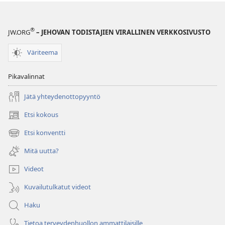
®
JW.ORG
– JEHOVAN TODISTAJIEN VIRALLINEN VERKKOSIVUSTO
Väriteema
Pikavalinnat
Jätä yhteydenottopyyntö
Etsi kokous
(avaa
uuden
Etsi konventti
(avaa
ikkunan)
uuden
Mitä uutta?
ikkunan)
Videot
Kuvailutulkatut videot
Haku
Tietoa terveydenhuollon ammattilaisille