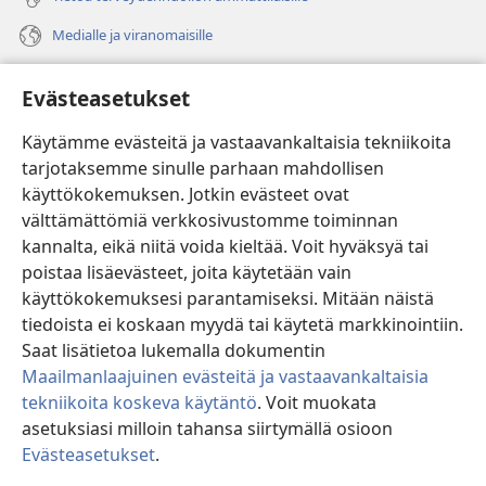
Medialle ja viranomaisille
Ohje
Evästeasetukset
Lahjoitukset
(avaa
Käytämme evästeitä ja vastaavankaltaisia tekniikoita
uuden
tarjotaksemme sinulle parhaan mahdollisen
ikkunan)
Vartiotornin VERKKOKIRJASTO
käyttökokemuksen. Jotkin evästeet ovat
(avaa
välttämättömiä verkkosivustomme toiminnan
uuden
®
JW Hub
ikkunan)
kannalta, eikä niitä voida kieltää. Voit hyväksyä tai
(avaa
uuden
poistaa lisäevästeet, joita käytetään vain
®
JW Library
ikkunan)
käyttökokemuksesi parantamiseksi. Mitään näistä
tiedoista ei koskaan myydä tai käytetä markkinointiin.
Watchtower Library
Saat lisätietoa lukemalla dokumentin
Maailmanlaajuinen evästeitä ja vastaavankaltaisia
tekniikoita koskeva käytäntö
. Voit muokata
asetuksiasi milloin tahansa siirtymällä osioon
Copyright
© 2026 Watch Tower Bible and Tract Society of Pennsylvania.
Evästeasetukset
.
Nä
KÄYTTÖEHDOT
|
TIETOSUOJAKÄYTÄNTÖ
|
EVÄSTEASETUKSET