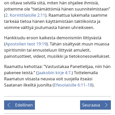
on oltava selvillä siitä, miten hän ohjailee ihmisiä,
jottemme ole ”tietämättömiä hänen suunnitelmistaan”
(
2. Korinttilaisille 2:11
). Raamattua lukemalla saamme
tärkeää tietoa hänen käyttämistään taktiikoista ja
voimme välttyä joutumasta hänen uhreikseen.
Hankkiudu eroon kaikesta demonismiin liittyvästä
(
Apostolien teot 19:19
). Tähän sisältyvät muun muassa
spiritismiin tai ennusteluun liittyvät amuletit,
painotuotteet, videot, musiikki ja tietokonesovellukset.
Raamattu kehottaa: ”Vastustakaa Panettelijaa, niin hän
pakenee teistä.” (
Jaakobin kirje 4:7
.) Tottelemalla
Raamatun viisasta neuvoa voit suojella itseäsi
Saatanan ilkeiltä juonilta (
Efesolaisille 6:11–18
).
Edellinen
Seuraava