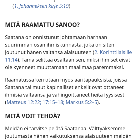
(
1. Johanneksen kirje 5:19
)
MITÄ RAAMATTU SANOO?
Saatana on onnistunut johtamaan harhaan
suurimman osan ihmiskunnasta, joka on siten
joutunut hänen valtansa alaisuuteen (
2. Korinttilaisille
11:14
). Tämä selittää osaltaan sen, miksi ihmiset eivät
ole kyenneet muuttamaan maailmaa paremmaksi.
Raamatussa kerrotaan myös ääritapauksista, joissa
Saatana tai muut kapinalliset enkelit ovat ottaneet
ihmisiä valtaansa ja vahingoittaneet heitä fyysisesti
(
Matteus 12:22;
17:15–18;
Markus 5:2–5
).
MITÄ VOIT TEHDÄ?
Meidän ei tarvitse pelätä Saatanaa. Välttyäksemme
joutumasta hänen vaikutuksensa alaisuuteen meidän