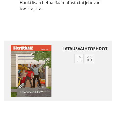
Hanki lisää tietoa Raamatusta tai Jehovan
todistajista.
LATAUSVAIHTOEHDOT
Julkaisujen
Äänitteiden
latausvaihtoehdot
latausvaihto
HERÄTKÄÄ!
HERÄTKÄÄ!
Ostammeko
Ostammeko
liikaa?
liikaa?