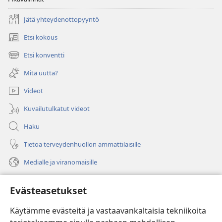
Jätä yhteydenottopyyntö
Etsi kokous
(avaa
uuden
Etsi konventti
(avaa
ikkunan)
uuden
Mitä uutta?
ikkunan)
Videot
Kuvailutulkatut videot
Haku
Tietoa terveydenhuollon ammattilaisille
Medialle ja viranomaisille
Ohje
Evästeasetukset
Lahjoitukset
(avaa
Käytämme evästeitä ja vastaavankaltaisia tekniikoita
uuden