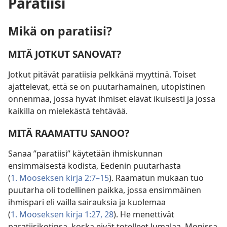
Paratiisi
Mikä on paratiisi?
MITÄ JOTKUT SANOVAT?
Jotkut pitävät paratiisia pelkkänä myyttinä. Toiset
ajattelevat, että se on puutarhamainen, utopistinen
onnenmaa, jossa hyvät ihmiset elävät ikuisesti ja jossa
kaikilla on mielekästä tehtävää.
MITÄ RAAMATTU SANOO?
Sanaa ”paratiisi” käytetään ihmiskunnan
ensimmäisestä kodista, Eedenin puutarhasta
(
1. Mooseksen kirja 2:7–15
). Raamatun mukaan tuo
puutarha oli todellinen paikka, jossa ensimmäinen
ihmispari eli vailla sairauksia ja kuolemaa
(
1. Mooseksen kirja 1:27, 28
). He menettivät
paratiisikotinsa, koska eivät totelleet Jumalaa. Monissa