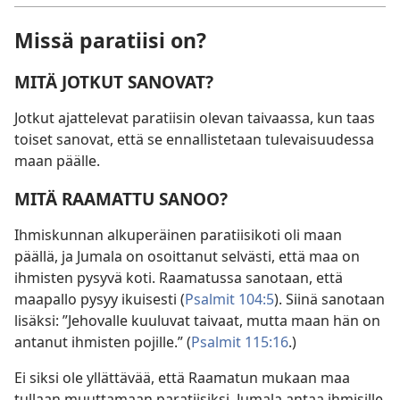
Missä paratiisi on?
MITÄ JOTKUT SANOVAT?
Jotkut ajattelevat paratiisin olevan taivaassa, kun taas
toiset sanovat, että se ennallistetaan tulevaisuudessa
maan päälle.
MITÄ RAAMATTU SANOO?
Ihmiskunnan alkuperäinen paratiisikoti oli maan
päällä, ja Jumala on osoittanut selvästi, että maa on
ihmisten pysyvä koti. Raamatussa sanotaan, että
maapallo pysyy ikuisesti (
Psalmit 104:5
). Siinä sanotaan
lisäksi: ”Jehovalle kuuluvat taivaat, mutta maan hän on
antanut ihmisten pojille.” (
Psalmit 115:16
.)
Ei siksi ole yllättävää, että Raamatun mukaan maa
tullaan muuttamaan paratiisiksi. Jumala antaa ihmisille