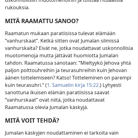
uskonnollisiin muotomenoihin ja toistaa rituaalisia
rukouksia.
MITÄ RAAMATTU SANOO?
Raamatun mukaan paratiisissa tulevat elämään
”vanhurskaat”. Ketkä sitten ovat Jumalan silmissä
vanhurskaita? Eivät ne, jotka noudattavat uskonnollisia
muotomenoja mutta jättävät huomiotta Jumalan
tahdon. Raamatussa sanotaan: ”Mieltyykö Jehova yhtä
paljon polttouhreihin ja teurasuhreihin kuin Jehovan
äänen tottelemiseen? Katso! Totteleminen on parempi
kuin teurasuhri.” (
1. Samuelin kirja 15:22
.) Lyhyesti
sanottuna ikuisen elämän paratiisissa saavat
”vanhurskaat” ovat niitä, jotka noudattavat
Raamatussa olevia Jumalan käskyjä.
MITÄ VOIT TEHDÄ?
Jumalan käskyjen noudattaminen ei tarkoita vain