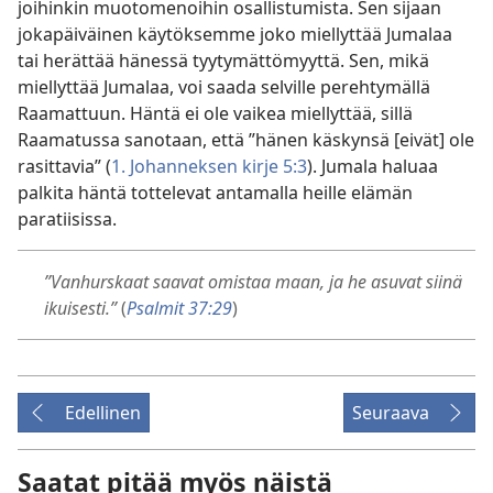
joihinkin muotomenoihin osallistumista. Sen sijaan
jokapäiväinen käytöksemme joko miellyttää Jumalaa
tai herättää hänessä tyytymättömyyttä. Sen, mikä
miellyttää Jumalaa, voi saada selville perehtymällä
Raamattuun. Häntä ei ole vaikea miellyttää, sillä
Raamatussa sanotaan, että ”hänen käskynsä [eivät] ole
rasittavia” (
1. Johanneksen kirje 5:3
). Jumala haluaa
palkita häntä tottelevat antamalla heille elämän
paratiisissa.
”Vanhurskaat saavat omistaa maan, ja he asuvat siinä
ikuisesti.”
(
Psalmit 37:29
)
Edellinen
Seuraava
Saatat pitää myös näistä