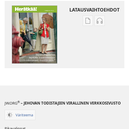
LATAUSVAIHTOEHDOT
Julkaisujen
Äänitteiden
latausvaihtoehdot
latausvaihto
HERÄTKÄÄ!
HERÄTKÄÄ!
Miten
Miten
kasvattaa
kasvattaa
lapsista
lapsista
huomaavaisia
huomaavaisi
minäkeskeisessä
minäkeskeise
maailmassa?
maailmassa?
®
JW.ORG
– JEHOVAN TODISTAJIEN VIRALLINEN VERKKOSIVUSTO
Väriteema
Pikavalinnat