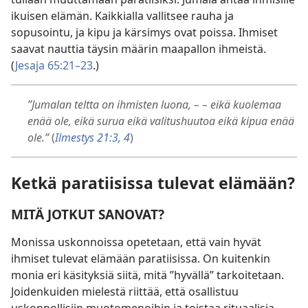
ikuisen elämän. Kaikkialla vallitsee rauha ja
sopusointu, ja kipu ja kärsimys ovat poissa. Ihmiset
saavat nauttia täysin määrin maapallon ihmeistä.
(
Jesaja 65:21–23
.)
”Jumalan teltta on ihmisten luona, – – eikä kuolemaa
enää ole, eikä surua eikä valitushuutoa eikä kipua enää
ole.”
(
Ilmestys 21:3, 4
)
Ketkä paratiisissa tulevat elämään?
MITÄ JOTKUT SANOVAT?
Monissa uskonnoissa opetetaan, että vain hyvät
ihmiset tulevat elämään paratiisissa. On kuitenkin
monia eri käsityksiä siitä, mitä ”hyvällä” tarkoitetaan.
Joidenkuiden mielestä riittää, että osallistuu