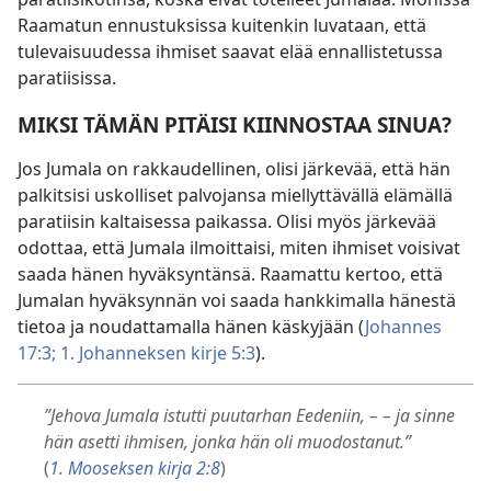
Raamatun ennustuksissa kuitenkin luvataan, että
tulevaisuudessa ihmiset saavat elää ennallistetussa
paratiisissa.
MIKSI TÄMÄN PITÄISI KIINNOSTAA SINUA?
Jos Jumala on rakkaudellinen, olisi järkevää, että hän
palkitsisi uskolliset palvojansa miellyttävällä elämällä
paratiisin kaltaisessa paikassa. Olisi myös järkevää
odottaa, että Jumala ilmoittaisi, miten ihmiset voisivat
saada hänen hyväksyntänsä. Raamattu kertoo, että
Jumalan hyväksynnän voi saada hankkimalla hänestä
tietoa ja noudattamalla hänen käskyjään (
Johannes
17:3;
1. Johanneksen kirje 5:3
).
”Jehova Jumala istutti puutarhan Eedeniin, – – ja sinne
hän asetti ihmisen, jonka hän oli muodostanut.”
(
1. Mooseksen kirja 2:8
)