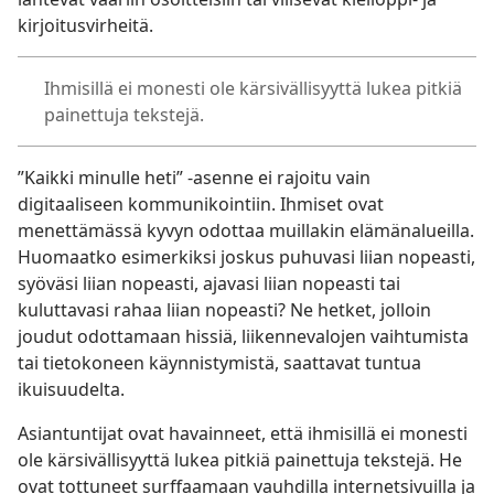
kirjoitusvirheitä.
Ihmisillä ei monesti ole kärsivällisyyttä lukea pitkiä
painettuja tekstejä.
”Kaikki minulle heti” -asenne ei rajoitu vain
digitaaliseen kommunikointiin. Ihmiset ovat
menettämässä kyvyn odottaa muillakin elämänalueilla.
Huomaatko esimerkiksi joskus puhuvasi liian nopeasti,
syöväsi liian nopeasti, ajavasi liian nopeasti tai
kuluttavasi rahaa liian nopeasti? Ne hetket, jolloin
joudut odottamaan hissiä, liikennevalojen vaihtumista
tai tietokoneen käynnistymistä, saattavat tuntua
ikuisuudelta.
Asiantuntijat ovat havainneet, että ihmisillä ei monesti
ole kärsivällisyyttä lukea pitkiä painettuja tekstejä. He
ovat tottuneet surffaamaan vauhdilla internetsivuilla ja