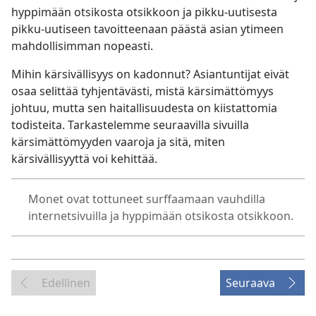
hyppimään otsikosta otsikkoon ja pikku-uutisesta
pikku-uutiseen tavoitteenaan päästä asian ytimeen
mahdollisimman nopeasti.
Mihin kärsivällisyys on kadonnut? Asiantuntijat eivät
osaa selittää tyhjentävästi, mistä kärsimättömyys
johtuu, mutta sen haitallisuudesta on kiistattomia
todisteita. Tarkastelemme seuraavilla sivuilla
kärsimättömyyden vaaroja ja sitä, miten
kärsivällisyyttä voi kehittää.
Monet ovat tottuneet surffaamaan vauhdilla
internetsivuilla ja hyppimään otsikosta otsikkoon.
Edellinen
Seuraava