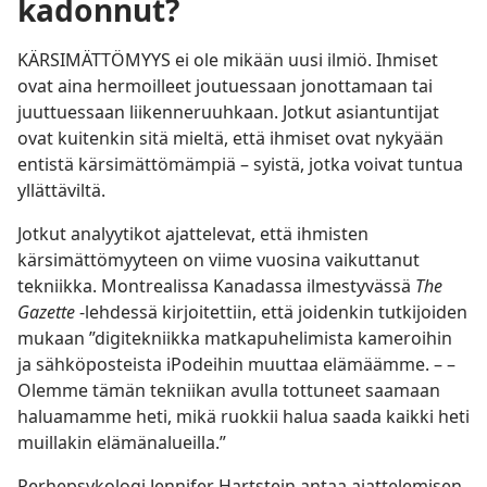
kadonnut?
KÄRSIMÄTTÖMYYS ei ole mikään uusi ilmiö. Ihmiset
ovat aina hermoilleet joutuessaan jonottamaan tai
juuttuessaan liikenneruuhkaan. Jotkut asiantuntijat
ovat kuitenkin sitä mieltä, että ihmiset ovat nykyään
entistä kärsimättömämpiä – syistä, jotka voivat tuntua
yllättäviltä.
Jotkut analyytikot ajattelevat, että ihmisten
kärsimättömyyteen on viime vuosina vaikuttanut
tekniikka. Montrealissa Kanadassa ilmestyvässä
The
Gazette
-lehdessä kirjoitettiin, että joidenkin tutkijoiden
mukaan ”digitekniikka matkapuhelimista kameroihin
ja sähköposteista iPodeihin muuttaa elämäämme. – –
Olemme tämän tekniikan avulla tottuneet saamaan
haluamamme heti, mikä ruokkii halua saada kaikki heti
muillakin elämänalueilla.”
Perhepsykologi Jennifer Hartstein antaa ajattelemisen