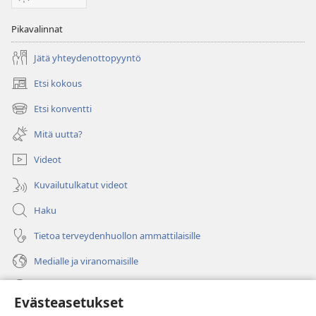
Pikavalinnat
Jätä yhteydenottopyyntö
Etsi kokous
(avaa
uuden
Etsi konventti
(avaa
ikkunan)
uuden
Mitä uutta?
ikkunan)
Videot
Kuvailutulkatut videot
Haku
Tietoa terveydenhuollon ammattilaisille
Medialle ja viranomaisille
Ohje
Evästeasetukset