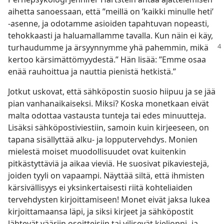
aihetta sanoessaan, että ”meillä on ’kaikki minulle heti’
-asenne, ja odotamme asioiden tapahtuvan nopeasti,
tehokkaasti ja haluamallamme tavalla. Kun näin ei käy,
turhaudumme
ja ärsyynnymme yhä pahemmin, mikä
kertoo kärsimättömyydestä.” Hän lisää: ”Emme osaa
enää rauhoittua ja nauttia pienistä hetkistä.”
Jotkut uskovat, että sähköpostin suosio hiipuu ja se jää
pian vanhanaikaiseksi. Miksi? Koska monetkaan eivät
malta odottaa vastausta tunteja tai edes minuutteja.
Lisäksi sähköpostiviestiin, samoin kuin kirjeeseen, on
tapana sisällyttää alku- ja lopputervehdys. Monien
mielestä moiset muodollisuudet ovat kuitenkin
pitkästyttäviä ja aikaa vieviä. He suosivat pikaviestejä,
joiden tyyli on vapaampi. Näyttää siltä, että ihmisten
kärsivällisyys ei yksinkertaisesti riitä kohteliaiden
tervehdysten kirjoittamiseen! Monet eivät jaksa lukea
kirjoittamaansa läpi, ja siksi kirjeet ja sähköpostit
lähtevät vääriin osoitteisiin tai vilisevät kielioppi- ja