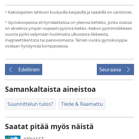
^
Kaksisiipisten lahkoon kuuluvilla kärpäsillä ja sääskillä on väristimet.
^
Gyroskoopeissa eli hyrrälaitteissa on yleensä kehikko, jonka sisässä
on akselinsa ympäri nopeasti pyörivä kiekko. Kiekon pyörimisliikkeen
suunta pyrkii säilymään huolimatta ulkoisesta liikkeestä,
magneettikentistä tai painovoimasta. Tämän vuoksi gyroskooppia
voidaan hyödyntää kompasseissa.
Edellinen
Seuraava
Samankaltaista aineistoa
Suunnittelun tulos?
Tiede & Raamattu
Saatat pitää myös näistä