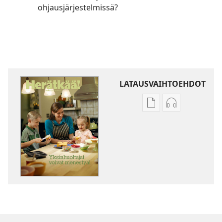
ohjausjärjestelmissä?
LATAUSVAIHTOEHDOT
Julkaisujen
Äänitteiden
latausvaihtoehdot
latausvaihto
HERÄTKÄÄ!
HERÄTKÄÄ!
Yksinhuoltajat
Yksinhuoltaja
voivat
voivat
menestyä!
menestyä!