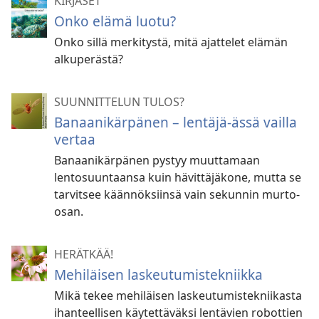
KIRJASET
Onko elämä luotu?
Onko sillä merkitystä, mitä ajattelet elämän
alkuperästä?
SUUNNITTELUN TULOS?
Banaanikärpänen – lentäjä-ässä vailla
vertaa
Banaanikärpänen pystyy muuttamaan
lentosuuntaansa kuin hävittäjäkone, mutta se
tarvitsee käännöksiinsä vain sekunnin murto-
osan.
HERÄTKÄÄ!
Mehiläisen laskeutumistekniikka
Mikä tekee mehiläisen laskeutumistekniikasta
ihanteellisen käytettäväksi lentävien robottien