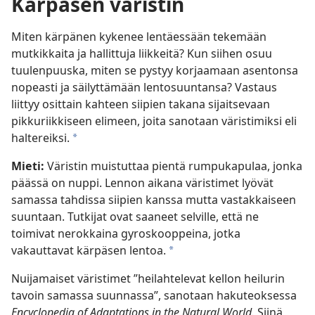
Kärpäsen väristin
Miten kärpänen kykenee lentäessään tekemään
mutkikkaita ja hallittuja liikkeitä? Kun siihen osuu
tuulenpuuska, miten se pystyy korjaamaan asentonsa
nopeasti ja säilyttämään lentosuuntansa? Vastaus
liittyy osittain kahteen siipien takana sijaitsevaan
pikkuriikkiseen elimeen, joita sanotaan väristimiksi eli
haltereiksi.
*
Mieti:
Väristin muistuttaa pientä rumpukapulaa, jonka
päässä on nuppi. Lennon aikana väristimet lyövät
samassa tahdissa siipien kanssa mutta vastakkaiseen
suuntaan. Tutkijat ovat saaneet selville, että ne
toimivat nerokkaina gyroskooppeina, jotka
vakauttavat kärpäsen lentoa.
*
Nuijamaiset väristimet ”heilahtelevat kellon heilurin
tavoin samassa suunnassa”, sanotaan hakuteoksessa
Encyclopedia of Adaptations in the Natural World.
Siinä