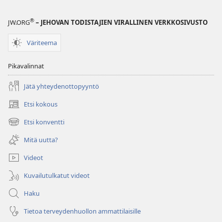
®
JW.ORG
– JEHOVAN TODISTAJIEN VIRALLINEN VERKKOSIVUSTO
Väriteema
Pikavalinnat
Jätä yhteydenottopyyntö
Etsi kokous
(avaa
uuden
Etsi konventti
(avaa
ikkunan)
uuden
Mitä uutta?
ikkunan)
Videot
Kuvailutulkatut videot
Haku
Tietoa terveydenhuollon ammattilaisille