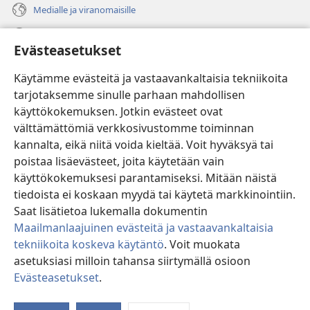
Medialle ja viranomaisille
Ohje
Evästeasetukset
Lahjoitukset
(avaa
Käytämme evästeitä ja vastaavankaltaisia tekniikoita
uuden
tarjotaksemme sinulle parhaan mahdollisen
ikkunan)
Vartiotornin VERKKOKIRJASTO
käyttökokemuksen. Jotkin evästeet ovat
(avaa
välttämättömiä verkkosivustomme toiminnan
uuden
®
JW Hub
ikkunan)
kannalta, eikä niitä voida kieltää. Voit hyväksyä tai
(avaa
uuden
poistaa lisäevästeet, joita käytetään vain
®
JW Library
ikkunan)
käyttökokemuksesi parantamiseksi. Mitään näistä
tiedoista ei koskaan myydä tai käytetä markkinointiin.
Watchtower Library
Saat lisätietoa lukemalla dokumentin
Maailmanlaajuinen evästeitä ja vastaavankaltaisia
tekniikoita koskeva käytäntö
. Voit muokata
asetuksiasi milloin tahansa siirtymällä osioon
Copyright
© 2026 Watch Tower Bible and Tract Society of Pennsylvania.
Evästeasetukset
.
Nä
KÄYTTÖEHDOT
|
TIETOSUOJAKÄYTÄNTÖ
|
EVÄSTEASETUKSET
si