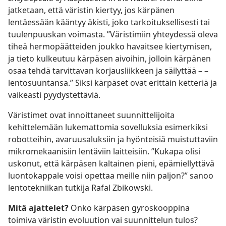
jatketaan, että väristin kiertyy, jos kärpänen
lentäessään kääntyy äkisti, joko tarkoituksellisesti tai
tuulenpuuskan voimasta. ”Väristimiin yhteydessä oleva
tiheä hermopäätteiden joukko havaitsee kiertymisen,
ja tieto kulkeutuu kärpäsen aivoihin, jolloin kärpänen
osaa tehdä tarvittavan korjausliikkeen ja säilyttää – –
lentosuuntansa.” Siksi kärpäset ovat erittäin ketteriä ja
vaikeasti pyydystettäviä.
Väristimet ovat innoittaneet suunnittelijoita
kehittelemään lukemattomia sovelluksia esimerkiksi
robotteihin, avaruusaluksiin ja hyönteisiä muistuttaviin
mikromekaanisiin lentäviin laitteisiin. ”Kukapa olisi
uskonut, että kärpäsen kaltainen pieni, epämiellyttävä
luontokappale voisi opettaa meille niin paljon?” sanoo
lentotekniikan tutkija Rafal Zbikowski.
Mitä ajattelet?
Onko kärpäsen gyroskooppina
toimiva väristin evoluution vai suunnittelun tulos?