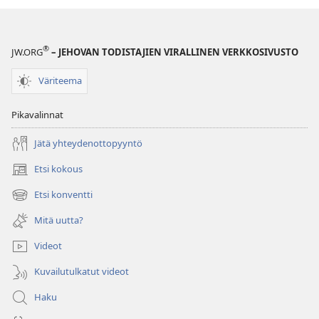
®
JW.ORG
– JEHOVAN TODISTAJIEN VIRALLINEN VERKKOSIVUSTO
Väriteema
Pikavalinnat
Jätä yhteydenottopyyntö
Etsi kokous
(avaa
uuden
Etsi konventti
(avaa
ikkunan)
uuden
Mitä uutta?
ikkunan)
Videot
Kuvailutulkatut videot
Haku