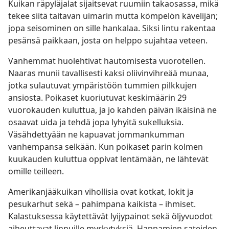
Kuikan räpyläjalat sijaitsevat ruumiin takaosassa, mikä
tekee siitä taitavan uimarin mutta kömpelön kävelijän;
jopa seisominen on sille hankalaa. Siksi lintu rakentaa
pesänsä paikkaan, josta on helppo sujahtaa veteen.
Vanhemmat huolehtivat hautomisesta vuorotellen.
Naaras munii tavallisesti kaksi oliivinvihreää munaa,
jotka sulautuvat ympäristöön tummien pilkkujen
ansiosta. Poikaset kuoriutuvat keskimäärin 29
vuorokauden kuluttua, ja jo kahden päivän ikäisinä ne
osaavat uida ja tehdä jopa lyhyitä sukelluksia.
Väsähdettyään ne kapuavat jommankumman
vanhempansa selkään. Kun poikaset parin kolmen
kuukauden kuluttua oppivat lentämään, ne lähtevät
omille teilleen.
Amerikanjääkuikan vihollisia ovat kotkat, lokit ja
pesukarhut sekä – pahimpana kaikista – ihmiset.
Kalastuksessa käytettävät lyijypainot sekä öljyvuodot
aiheuttavat linnuille myrkytyksiä. Happamien sateiden