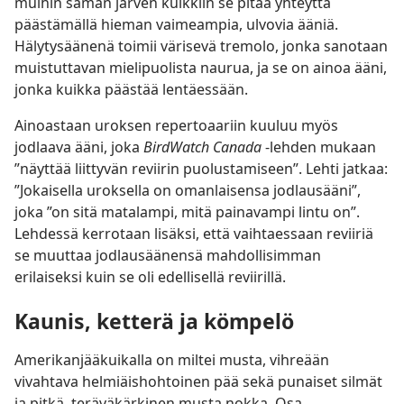
muihin saman järven kuikkiin se pitää yhteyttä
päästämällä hieman vaimeampia, ulvovia ääniä.
Hälytysäänenä toimii värisevä tremolo, jonka sanotaan
muistuttavan mielipuolista naurua, ja se on ainoa ääni,
jonka kuikka päästää lentäessään.
Ainoastaan uroksen repertoaariin kuuluu myös
jodlaava ääni, joka
BirdWatch Canada
-lehden mukaan
”näyttää liittyvän reviirin puolustamiseen”. Lehti jatkaa:
”Jokaisella uroksella on omanlaisensa jodlausääni”,
joka ”on sitä matalampi, mitä painavampi lintu on”.
Lehdessä kerrotaan lisäksi, että vaihtaessaan reviiriä
se muuttaa jodlausäänensä mahdollisimman
erilaiseksi kuin se oli edellisellä reviirillä.
Kaunis, ketterä ja kömpelö
Amerikanjääkuikalla on miltei musta, vihreään
vivahtava helmiäishohtoinen pää sekä punaiset silmät
ja pitkä, teräväkärkinen musta nokka. Osa