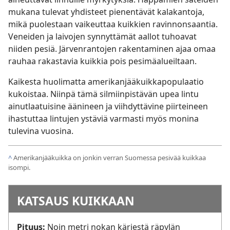
mukana tulevat yhdisteet pienentävät kalakantoja,
mikä puolestaan vaikeuttaa kuikkien ravinnonsaantia.
Veneiden ja laivojen synnyttämät aallot tuhoavat
niiden pesiä. Järvenrantojen rakentaminen ajaa omaa
rauhaa rakastavia kuikkia pois pesimäalueiltaan.
Kaikesta huolimatta amerikanjääkuikkapopulaatio
kukoistaa. Niinpä tämä silmiinpistävän upea lintu
ainutlaatuisine äänineen ja viihdyttävine piirteineen
ihastuttaa lintujen ystäviä varmasti myös monina
tulevina vuosina.
^
Amerikanjääkuikka on jonkin verran Suomessa pesivää kuikkaa
isompi.
KATSAUS KUIKKAAN
Pituus:
Noin metri nokan kärjestä räpylän