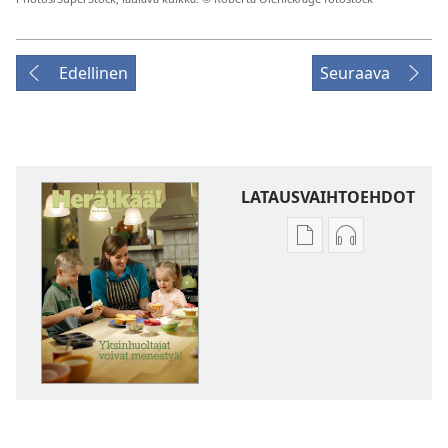
Edellinen
Seuraava
LATAUSVAIHTOEHDOT
Julkaisujen
Äänitteiden
latausvaihtoehdot
latausvaihto
HERÄTKÄÄ!
HERÄTKÄÄ!
Yksinhuoltajat
Yksinhuoltaja
voivat
voivat
menestyä!
menestyä!