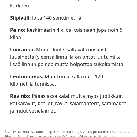
kärkeen.
Siipiväli:
Jopa 140 senttimetriä.
Paino:
Keskimäärin 4 kiloa; toisinaan jopa noin 6
kiloa.
Luuranko:
Monet luut sisältävät runsaasti
luuainesta (yleensä linnuilla on ontot luut), mikä
lisää linnun painoa mutta helpottaa sukeltamista.
Lentonopeus:
Muuttomatkalla noin 120
kilometriä tunnissa.
Ravinto:
Pääasiassa kalat mutta myös juotikkaat,
katkaravut, kotilot, ravut, salamanterit, sammakot
ja muut vesieläimet.
Sivu 16, laskeutuva kuikka: Spectrumphotofile; sivu 17, poikanen: © All Canada
Photos/SuperStock; laulava kuikka: © Roberta Olenick/age fotostock