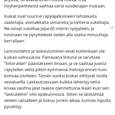
höyhenpeitteestä vaihtaa väriä vuodenajan mukaan.
Kuikat ovat suurine räpyläjalkoineen tehokkaita
saalistajia, voimakkaita uimareita ja ketteriä sukeltajia.
Ne voivat sukeltaa jopa 60 metrin
syvyyteen, ja
toisinaan ne pysyttelevät veden alla useita minuutteja
kerrallaan.
Lentoonlähtö ja laskeutuminen eivät kuitenkaan ole
kuikan vahvuuksia. Painavana lintuna se tarvitsee
”kiitoradan” päästäkseen ilmaan, ja se saattaa juosta
räpytellen vettä pitkin kymmeniä metrejä ennen kuin
kohoaa siivilleen. Tämän vuoksi kuikat viihtyvät isoilla
vesialueilla. Laskeutuessaan kuikka lähestyy vettä
kovaa vauhtia jalat taakse ojennettuina ikään kuin sen
”laskuteline” olisi epäkunnossa. Sitten se läiskähtää
veteen vatsalleen ja liukuu jonkin aikaa, kunnes lopulta
pysähtyy.