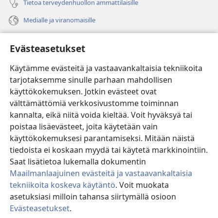
Tietoa terveydenhuollon ammattilaisille
Medialle ja viranomaisille
Ohje
Evästeasetukset
Lahjoitukset
(avaa
Käytämme evästeitä ja vastaavankaltaisia tekniikoita
uuden
tarjotaksemme sinulle parhaan mahdollisen
ikkunan)
Vartiotornin VERKKOKIRJASTO
käyttökokemuksen. Jotkin evästeet ovat
(avaa
välttämättömiä verkkosivustomme toiminnan
uuden
®
JW Hub
ikkunan)
kannalta, eikä niitä voida kieltää. Voit hyväksyä tai
(avaa
uuden
poistaa lisäevästeet, joita käytetään vain
®
JW Library
ikkunan)
käyttökokemuksesi parantamiseksi. Mitään näistä
tiedoista ei koskaan myydä tai käytetä markkinointiin.
Watchtower Library
Saat lisätietoa lukemalla dokumentin
Maailmanlaajuinen evästeitä ja vastaavankaltaisia
tekniikoita koskeva käytäntö
. Voit muokata
asetuksiasi milloin tahansa siirtymällä osioon
Copyright
© 2026 Watch Tower Bible and Tract Society of Pennsylvania.
Evästeasetukset
.
Nä
KÄYTTÖEHDOT
|
TIETOSUOJAKÄYTÄNTÖ
|
EVÄSTEASETUKSET