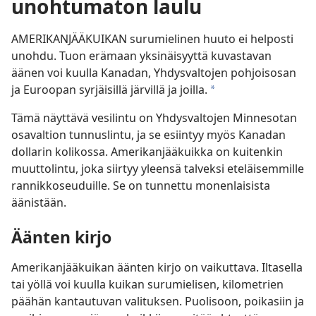
unohtumaton laulu
AMERIKANJÄÄKUIKAN surumielinen huuto ei helposti
unohdu. Tuon erämaan yksinäisyyttä kuvastavan
äänen voi kuulla Kanadan, Yhdysvaltojen pohjoisosan
ja Euroopan syrjäisillä järvillä ja joilla.
*
Tämä näyttävä vesilintu on Yhdysvaltojen Minnesotan
osavaltion tunnuslintu, ja se esiintyy myös Kanadan
dollarin kolikossa. Amerikanjääkuikka on kuitenkin
muuttolintu, joka siirtyy yleensä talveksi eteläisemmille
rannikkoseuduille. Se on tunnettu monenlaisista
äänistään.
Äänten kirjo
Amerikanjääkuikan äänten kirjo on vaikuttava. Iltasella
tai yöllä voi kuulla kuikan surumielisen, kilometrien
päähän kantautuvan valituksen. Puolisoon, poikasiin ja