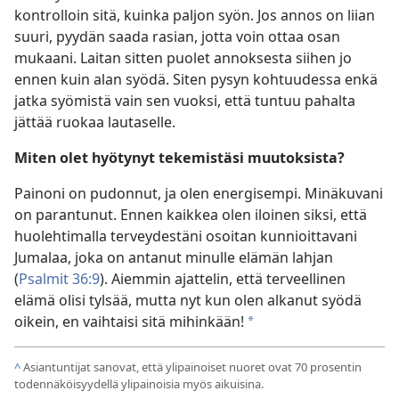
kontrolloin sitä, kuinka paljon syön. Jos annos on liian
suuri, pyydän saada rasian, jotta voin ottaa osan
mukaani. Laitan sitten puolet annoksesta siihen jo
ennen kuin alan syödä. Siten pysyn kohtuudessa enkä
jatka syömistä vain sen vuoksi, että tuntuu pahalta
jättää ruokaa lautaselle.
Miten olet hyötynyt tekemistäsi muutoksista?
Painoni on pudonnut, ja olen energisempi. Minäkuvani
on parantunut. Ennen kaikkea olen iloinen siksi, että
huolehtimalla terveydestäni osoitan kunnioittavani
Jumalaa, joka on antanut minulle elämän lahjan
(
Psalmit 36:9
). Aiemmin ajattelin, että terveellinen
elämä olisi tylsää, mutta nyt kun olen alkanut syödä
oikein, en vaihtaisi sitä mihinkään!
*
^
Asiantuntijat sanovat, että ylipainoiset nuoret ovat 70 prosentin
todennäköisyydellä ylipainoisia myös aikuisina.