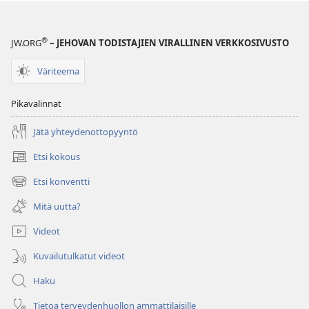
®
JW.ORG
– JEHOVAN TODISTAJIEN VIRALLINEN VERKKOSIVUSTO
Väriteema
Pikavalinnat
Jätä yhteydenottopyyntö
Etsi kokous
(avaa
uuden
Etsi konventti
(avaa
ikkunan)
uuden
Mitä uutta?
ikkunan)
Videot
Kuvailutulkatut videot
Haku
Tietoa terveydenhuollon ammattilaisille