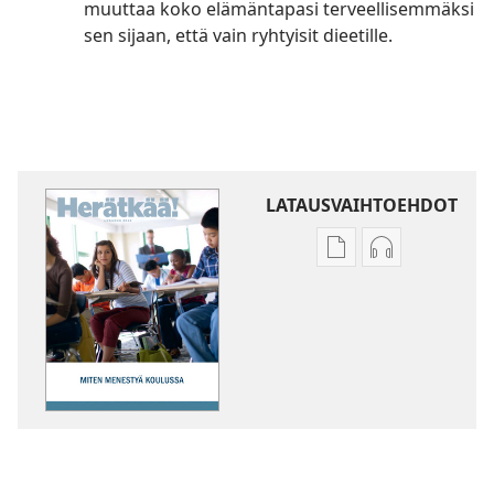
muuttaa koko elämäntapasi terveellisemmäksi
sen sijaan, että vain ryhtyisit dieetille.
LATAUSVAIHTOEHDOT
Julkaisujen
Äänitteiden
latausvaihtoehdot
latausvaihto
HERÄTKÄÄ!
HERÄTKÄÄ!
Miten
Miten
menestyä
menestyä
koulussa
koulussa