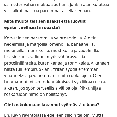
sain edes vähän makua suuhuni. Jonkin ajan kuluttua
vesi alkoi maistua paremmalta sellaisenaan.
Mitä muuta teit sen lisäksi että luovuit
epäterveellisestä ruoasta?
Korvasin sen paremmilla vaihtoehdoilla. Aloitin
hedelmillä ja marjoilla: omenoilla, banaaneilla,
meloneilla, mansikoilla, mustikoilla ja vadelmilla.
Lisäsin ruokavaliooni myös vähärasvaisia
proteiinilähteitä, kuten kanaa ja tonnikalaa. Aikanaan
niistä tuli lempiruokiani. Yritän syödä enemmän
vihanneksia ja vähemmän muita ruokalajeja. Olen
huomannut, etten todennäköisesti syö liikaa ruoka-
aikaan, jos syön terveellisiä välipaloja. Pikkuhiljaa
roskaruoan himo on hellittänyt.
Oletko kokonaan lakannut syömästä ulkona?
En. Käyn ravintolassa edelleen silloin tällöin. Mutta