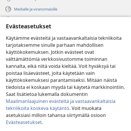
Medialle ja viranomaisille
Ohje
Evästeasetukset
Lahjoitukset
(avaa
Käytämme evästeitä ja vastaavankaltaisia tekniikoita
uuden
tarjotaksemme sinulle parhaan mahdollisen
ikkunan)
Vartiotornin VERKKOKIRJASTO
käyttökokemuksen. Jotkin evästeet ovat
(avaa
välttämättömiä verkkosivustomme toiminnan
uuden
®
JW Hub
ikkunan)
kannalta, eikä niitä voida kieltää. Voit hyväksyä tai
(avaa
uuden
poistaa lisäevästeet, joita käytetään vain
®
JW Library
ikkunan)
käyttökokemuksesi parantamiseksi. Mitään näistä
tiedoista ei koskaan myydä tai käytetä markkinointiin.
Watchtower Library
Saat lisätietoa lukemalla dokumentin
Maailmanlaajuinen evästeitä ja vastaavankaltaisia
tekniikoita koskeva käytäntö
. Voit muokata
asetuksiasi milloin tahansa siirtymällä osioon
Copyright
© 2026 Watch Tower Bible and Tract Society of Pennsylvania.
Evästeasetukset
.
Nä
KÄYTTÖEHDOT
|
TIETOSUOJAKÄYTÄNTÖ
|
EVÄSTEASETUKSET