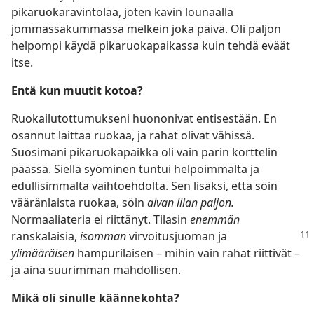
pikaruokaravintolaa, joten kävin lounaalla
jommassakummassa melkein joka päivä. Oli paljon
helpompi käydä pikaruokapaikassa kuin tehdä eväät
itse.
Entä kun muutit kotoa?
Ruokailutottumukseni huononivat entisestään. En
osannut laittaa ruokaa, ja rahat olivat vähissä.
Suosimani pikaruokapaikka oli vain parin korttelin
päässä. Siellä syöminen tuntui helpoimmalta ja
edullisimmalta vaihtoehdolta. Sen lisäksi, että söin
vääränlaista ruokaa, söin
aivan liian paljon.
Normaaliateria ei riittänyt. Tilasin
enemmän
ranskalaisia,
isomman
virvoitusjuoman ja
ylimääräisen
hampurilaisen – mihin vain rahat riittivät –
ja aina suurimman mahdollisen.
Mikä oli sinulle käännekohta?