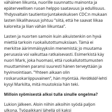
vähäinen liikunta, nuorille suunnattu mainonta ja
epäterveellisen ruoan helppo saatavuus ja edullisuus.
Yhdysvaltain tautientorjuntakeskuksen CDC:n mukaan
lasten liikalihavuus johtuu ”siitä, että he saavat liikaa
kaloreita ja liian vähän liikuntaa”.
Lasten ja nuorten samoin kuin aikuistenkin on hyvä
miettiä tarkoin ruokailutottumuksiaan. Tämä ei
merkitse äärimmäisyyksiin menemistä; jo muutama
perusasia voi vaikuttaa ratkaisevasti. Esimerkistä käy
nuori Mark, joka huomasi, että ruokailutottumusten
muuttaminen paransi suuresti hänen terveyttään ja
hyvinvointiaan. ”Yhteen aikaan olin
roskaruokariippuvainen”, hän myöntää.
Herätkää!-
lehti
kysyi Markilta, mitä muutoksia hän teki.
Milloin syömisestä alkoi tulla sinulle ongelma?
Lukion jälkeen. Aloin niihin aikoihin syödä paljon
ulkona. Työpaikkani lähellä oli kaksi