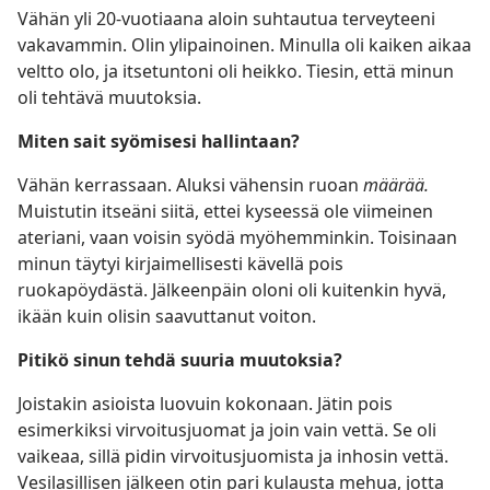
Vähän yli 20-vuotiaana aloin suhtautua terveyteeni
vakavammin. Olin ylipainoinen. Minulla oli kaiken aikaa
veltto olo, ja itsetuntoni oli heikko. Tiesin, että minun
oli tehtävä muutoksia.
Miten sait syömisesi hallintaan?
Vähän kerrassaan. Aluksi vähensin ruoan
määrää.
Muistutin itseäni siitä, ettei kyseessä ole viimeinen
ateriani, vaan voisin syödä myöhemminkin. Toisinaan
minun täytyi kirjaimellisesti kävellä pois
ruokapöydästä. Jälkeenpäin oloni oli kuitenkin hyvä,
ikään kuin olisin saavuttanut voiton.
Pitikö sinun tehdä suuria muutoksia?
Joistakin asioista luovuin kokonaan. Jätin pois
esimerkiksi virvoitusjuomat ja join vain vettä. Se oli
vaikeaa, sillä pidin virvoitusjuomista ja inhosin vettä.
Vesilasillisen jälkeen otin pari kulausta mehua, jotta