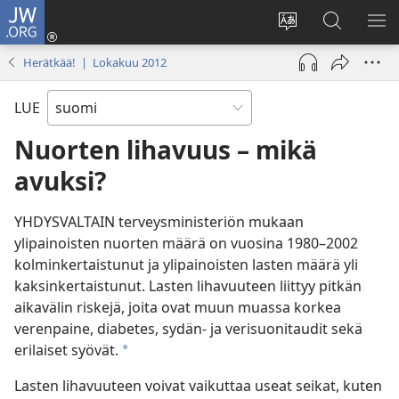
JW.ORG
Kirjaudu
(avaa
Vaihda
Hae
NÄ
uuden
sivuston
JW.ORG-
VA
Herätkää! | Lokakuu 2012
ikkunan)
kieli
sivustolta
LUE
Nuorten lihavuus – mikä
avuksi?
YHDYSVALTAIN terveysministeriön mukaan
ylipainoisten nuorten määrä on vuosina 1980–2002
kolminkertaistunut ja ylipainoisten lasten määrä yli
kaksinkertaistunut. Lasten lihavuuteen liittyy pitkän
aikavälin riskejä, joita ovat muun muassa korkea
verenpaine, diabetes, sydän- ja verisuonitaudit sekä
erilaiset syövät.
*
Lasten lihavuuteen voivat vaikuttaa useat seikat, kuten