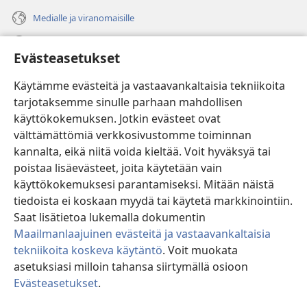
Medialle ja viranomaisille
Ohje
Evästeasetukset
Lahjoitukset
(avaa
Käytämme evästeitä ja vastaavankaltaisia tekniikoita
uuden
tarjotaksemme sinulle parhaan mahdollisen
ikkunan)
Vartiotornin VERKKOKIRJASTO
käyttökokemuksen. Jotkin evästeet ovat
(avaa
välttämättömiä verkkosivustomme toiminnan
uuden
®
JW Hub
ikkunan)
kannalta, eikä niitä voida kieltää. Voit hyväksyä tai
(avaa
uuden
poistaa lisäevästeet, joita käytetään vain
®
JW Library
ikkunan)
käyttökokemuksesi parantamiseksi. Mitään näistä
tiedoista ei koskaan myydä tai käytetä markkinointiin.
Watchtower Library
Saat lisätietoa lukemalla dokumentin
Maailmanlaajuinen evästeitä ja vastaavankaltaisia
tekniikoita koskeva käytäntö
. Voit muokata
asetuksiasi milloin tahansa siirtymällä osioon
Copyright
© 2026 Watch Tower Bible and Tract Society of Pennsylvania.
Evästeasetukset
.
Nä
KÄYTTÖEHDOT
|
TIETOSUOJAKÄYTÄNTÖ
|
EVÄSTEASETUKSET