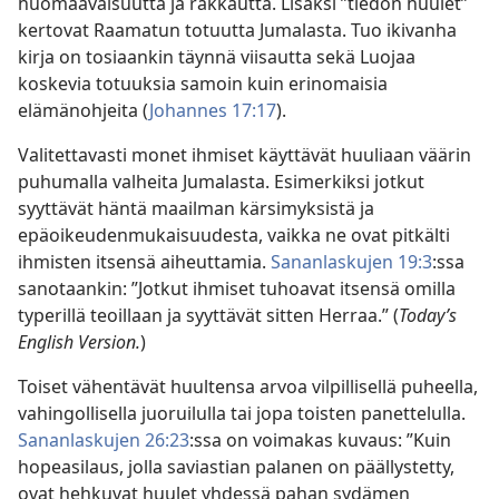
huomaavaisuutta ja rakkautta. Lisäksi ”tiedon huulet”
kertovat Raamatun totuutta Jumalasta. Tuo ikivanha
kirja on tosiaankin täynnä viisautta sekä Luojaa
koskevia totuuksia samoin kuin erinomaisia
elämänohjeita (
Johannes 17:17
).
Valitettavasti monet ihmiset käyttävät huuliaan väärin
puhumalla valheita Jumalasta. Esimerkiksi jotkut
syyttävät häntä maailman kärsimyksistä ja
epäoikeudenmukaisuudesta, vaikka ne ovat pitkälti
ihmisten itsensä aiheuttamia.
Sananlaskujen 19:3
:ssa
sanotaankin: ”Jotkut ihmiset tuhoavat itsensä omilla
typerillä teoillaan ja syyttävät sitten Herraa.” (
Today’s
English Version.
)
Toiset vähentävät huultensa arvoa vilpillisellä puheella,
vahingollisella juoruilulla tai jopa toisten panettelulla.
Sananlaskujen 26:23
:ssa on voimakas kuvaus: ”Kuin
hopeasilaus, jolla saviastian palanen on päällystetty,
ovat hehkuvat huulet yhdessä pahan sydämen