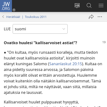
JW.ORG
Kirjaudu
(avaa
Vaihda
Hae
NÄ
uuden
sivuston
JW.ORG-
VA
Herätkää! | Toukokuu 2011
ikkunan)
kieli
sivustolta
LUE
Ovatko huulesi ”kallisarvoiset astiat”?
● ”On kultaa, myös runsaasti koralleja, mutta tiedon
huulet ovat kallisarvoisia astioita”, kirjoitti muinoin
elänyt kuningas Salomo (
Sananlaskut 20:15
). Kultaa on
aina pidetty suuressa arvossa, ja Salomon päivinä
myös korallit olivat erittäin arvostettuja. Huulemme
voivat kuitenkin olla näitäkin kallisarvoisemmat. Tämä
ei johdu siitä, miltä ne näyttävät, vaan siitä, millaisia
ajatuksia ne lausuvat.
Kallisarvoiset huulet pulppuavat hyvyyttä,