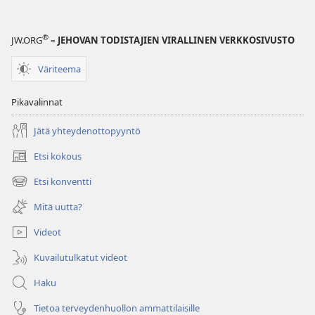
®
JW.ORG
– JEHOVAN TODISTAJIEN VIRALLINEN VERKKOSIVUSTO
Väriteema
Pikavalinnat
Jätä yhteydenottopyyntö
Etsi kokous
(avaa
uuden
Etsi konventti
(avaa
ikkunan)
uuden
Mitä uutta?
ikkunan)
Videot
Kuvailutulkatut videot
Haku
Tietoa terveydenhuollon ammattilaisille