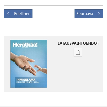
Edellinen
Seuraava
LATAUSVAIHTOEHDOT
Julkaisujen
latausvaihtoehd
HERÄTKÄÄ!
Toukokuu 2011