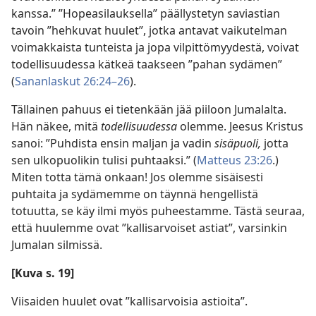
kanssa.” ”Hopeasilauksella” päällystetyn saviastian
tavoin ”hehkuvat huulet”, jotka antavat vaikutelman
voimakkaista tunteista ja jopa vilpittömyydestä, voivat
todellisuudessa kätkeä taakseen ”pahan sydämen”
(
Sananlaskut 26:24–26
).
Tällainen pahuus ei tietenkään jää piiloon Jumalalta.
Hän näkee, mitä
todellisuudessa
olemme. Jeesus Kristus
sanoi: ”Puhdista ensin maljan ja vadin
sisäpuoli,
jotta
sen ulkopuolikin tulisi puhtaaksi.” (
Matteus 23:26
.)
Miten totta tämä onkaan! Jos olemme sisäisesti
puhtaita ja sydämemme on täynnä hengellistä
totuutta, se käy ilmi myös puheestamme. Tästä seuraa,
että huulemme ovat ”kallisarvoiset astiat”, varsinkin
Jumalan silmissä.
[Kuva s. 19]
Viisaiden huulet ovat ”kallisarvoisia astioita”.