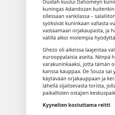
Ouidah kuului Dahomeyn kuni
kuningas Adandozan kuitenkin r
ollessaan vankilassa – salaliit
syöksivät kuninkaan vallasta v
vastaamaan orjakaupasta, ja 
välillä alkoi molempia hyödyttä
Ghezo oli aikeissa laajentaa val
eurooppalaisia aseita. Niinpä 
varakuninkaaksi, jotta tämän o
kanssa kauppaa. De Souza sai 
käytävään orjakauppaan ja ke
lähellä sijaitsevasta torista, jol
paikallisten ostajien keskuspai
Kyynelten kostuttama reitti