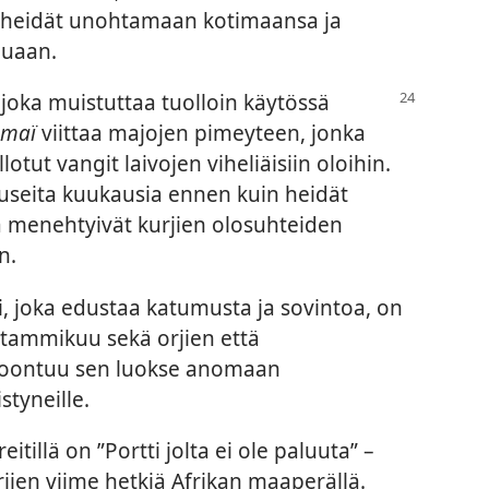
a heidät unohtamaan kotimaansa ja
luaan.
 joka
muistuttaa tuolloin käytössä
omaï
viittaa majojen pimeyteen, jonka
lotut vangit laivojen viheliäisiin oloihin.
a useita kuukausia ennen kuin heidät
ka menehtyivät kurjien olosuhteiden
n.
 joka edustaa katumusta ja sovintoa, on
 tammikuu sekä orjien että
okoontuu sen luokse anomaan
styneille.
tillä on ”Portti jolta ei ole paluuta” –
jien viime hetkiä Afrikan maaperällä.