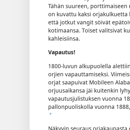
Tähän suureen, porttimaiseen r
on kuvattu kaksi orjakulkuetta
että jotkut vangit söivät epätoi
kotimaansa. Toiset valitsivat k
kahleisiinsa.
Vapautus!
1800-luvun alkupuolella aletti
orjien vapauttamiseksi. Viimeis
orjat saapuivat Mobileen Ala
orjuusaikansa jäi kuitenkin lyhy
vapautusjulistuksen vuonna 1863
pallonpuoliskolla vuonna 1888,
*
Näkyvin seuraus orjakaupasta o