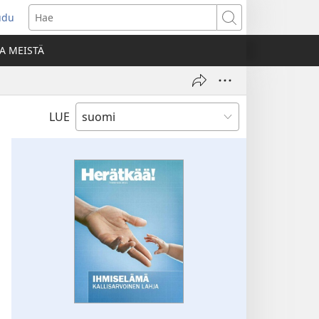
udu
aa
Hae
den
A MEISTÄ
unan)
LUE