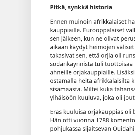
Pitkä, synkkä historia
Ennen muinoin afrikkalaiset hall
kauppiaille. Eurooppalaiset va
sen jälkeen, kun ne olivat per
aikaan käydyt heimojen väliset 
takasivat sen, että orjia oli run
sodankäynnistä tuli tuottoisaa l
ahneille orjakauppiaille. Lisäks
ostamalla heitä
afrikkalaisilta 
sisämaasta. Miltei kuka tahansa
ylhäisöön kuuluva, joka oli jo
Eräs kuuluisa orjakauppias oli b
Hän otti vuonna 1788 komentoo
pohjukassa sijaitsevan Ouidahi