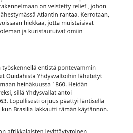
akennelmaan on veistetty reliefi, johon
 lähestymässä Atlantin rantaa. Kerrotaan,
voissaan hiekkaa, jotta muistaisivat
uoleman ja kuristautuivat omiin
in työskennellä entistä pontevammin
et Ouidahista Yhdysvaltoihin lähetetyt
bamaan heinäkuussa 1860. Heidän
eksi, sillä Yhdysvallat antoi
. Lopullisesti orjuus päättyi läntisellä
 kun Brasilia lakkautti tämän käytännön.
n afrikkalaisten levittäytyminen