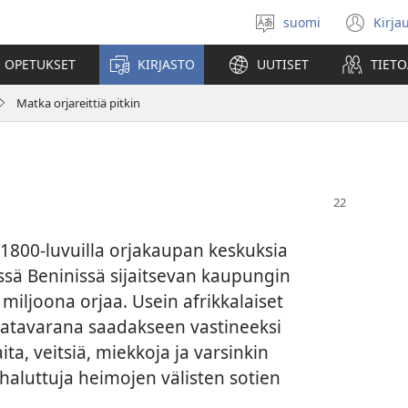
suomi
Kirja
Valitse
(av
kieli
uu
 OPETUKSET
KIRJASTO
UUTISET
TIETO
ikk
Matka orjareittiä pitkin
800-luvuilla orjakaupan keskuksia
ssä Beninissä sijaitsevan kaupungin
i miljoona orjaa. Usein afrikkalaiset
atavarana saadakseen vastineeksi
ta, veitsiä, miekkoja ja varsinkin
en haluttuja heimojen välisten sotien