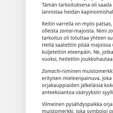
Tämän tarkoituksena oli saad
lannistaa heidän kapinoimisha
Reitin varrella on myös patsas,
olleista
zomaï-
majoista. Nimi
z
tarkoitus oli totuttaa yhteen sul
Heitä saatettiin pitää majoiss
kuljetettiin eteenpäin. Ne, jot
vuoksi, heitettiin joukkohautaa
Zomachi-
niminen muistomerkki,
erityisen mieleenpainuva. Joka
orjakauppiaiden jälkeläisiä k
anteeksiantoa vääryyksiin syylli
Viimeinen pysähdyspaikka orjarei
muistomerkki, joka symboloi or