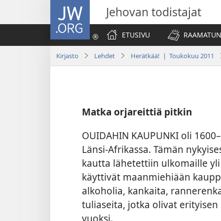
JW.ORG
Jehovan todistajat
ETUSIVU
RAAMATUN
Kirjasto
Lehdet
Herätkää! | Toukokuu 2011
Matka orjareittiä pitkin
OUIDAHIN KAUPUNKI oli 1600–1
Länsi-Afrikassa. Tämän nykyise
kautta lähetettiin ulkomaille yl
käyttivät maanmiehiään kaupp
alkoholia, kankaita, rannerenkai
tuliaseita, jotka olivat erityis
vuoksi.