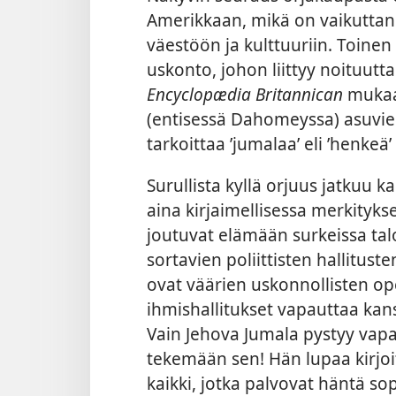
Amerikkaan, mikä on vaikuttan
väestöön ja kulttuuriin. Toin
uskonto, johon liittyy noituutta 
Encyclopædia Britannican
mukaa
(entisessä Dahomeyssa) asuvie
tarkoittaa ’jumalaa’ eli ’henkeä’ 
Surullista kyllä orjuus jatkuu 
aina kirjaimellisessa merkityks
joutuvat elämään surkeissa talou
sortavien poliittisten hallitust
ovat väärien uskonnollisten op
ihmishallitukset vapauttaa kansa
Vain Jehova Jumala pystyy vapa
tekemään sen! Hän lupaa kirjo
kaikki, jotka palvovat häntä 