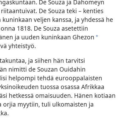
ngaskuntaan. De Souza ja Dahomeyn
iitaantuivat. De Souza teki – kenties
on kuninkaan veljen kanssa, ja yhdessä he
uonna 1818. De Souza asetettiin
hänen ja uuden kuninkaan Ghezon
*
vä yhteistyö.
takuntaa, ja siihen hän tarvitsi
hän nimitti de Souzan Ouidahin
lisi helpompi tehdä eurooppalaisten
yksinoikeuden tuossa osassa Afrikkaa
räsi hetkessä omaisuuden. Hänen kotiaan
la orjia myytiin, tuli ulkomaisten ja
kka.