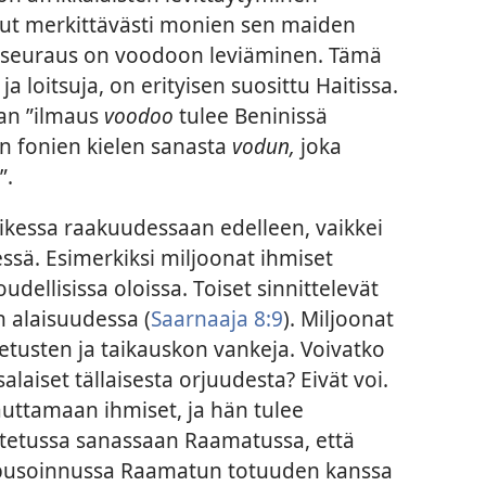
ut merkittävästi monien sen maiden
en seuraus on voodoon leviäminen. Tämä
ja loitsuja, on erityisen suosittu Haitissa.
n ”ilmaus
voodoo
tulee Beninissä
n fonien kielen sanasta
vodun,
joka
”.
kaikessa raakuudessaan edelleen, vaikkei
essä. Esimerkiksi miljoonat ihmiset
dellisissa oloissa. Toiset sinnittelevät
en alaisuudessa (
Saarnaaja 8:9
). Miljoonat
etusten ja taikauskon vankeja. Voivatko
laiset tällaisesta orjuudesta? Eivät voi.
uttamaan ihmiset, ja hän tulee
itetussa sanassaan Raamatussa, että
sopusoinnussa Raamatun totuuden kanssa