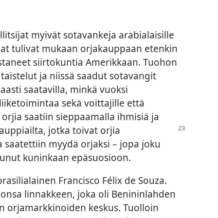
itsijat myivät sotavankeja arabialaisille
llat tulivat mukaan orjakauppaan etenkin
ustaneet siirtokuntia Amerikkaan. Tuohon
taistelut ja niissä saadut sotavangit
saasti saatavilla, minkä vuoksi
iiketoimintaa sekä voittajille että
i orjia saatiin sieppaamalla ihmisiä ja
kauppiailta, jotka toivat orjia
 saatettiin myydä orjaksi – jopa joku
utunut kuninkaan epäsuosioon.
rasilialainen Francisco Félix de Souza.
nsa linnakkeen, joka oli Benininlahden
n orjamarkkinoiden keskus. Tuolloin