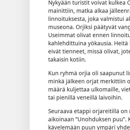
Nykyään turistit voivat kulkea 
mainittiin, matka alkaa jälleen
linnoituksesta, joka valmistui 
museona. Orjiksi päätyvät vangit
Useimmat olivat ennen linnoitu
kahlehdittuina yökausia. Heitä 
eivät tienneet, missä olivat, jo
takaisin kotiin.
Kun ryhmä orjia oli saapunut l
minkä jälkeen orjat merkittiin o
määrä kuljettaa ulkomaille, viet
tai pienillä veneillä laivoihin.
Seuraava etappi orjareitillä on 
aikoinaan ”Unohduksen puu”. Ke
kävelemään puun ympäri yhdeks