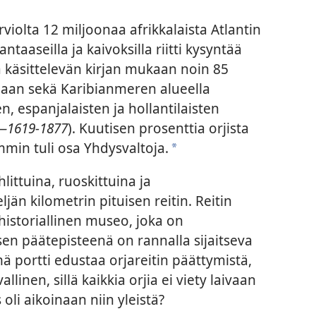
violta 12 miljoonaa afrikkalaista Atlantin
taaseilla ja kaivoksilla riitti kysyntää
a käsittelevän kirjan mukaan noin 85
iliaan sekä Karibianmeren alueella
ten, espanjalaisten ja hollantilaisten
—1619-1877
). Kuutisen prosenttia orjista
temmin tuli osa Yhdysvaltoja.
*
littuina, ruoskittuina ja
ljän kilometrin pituisen reitin. Reitin
historiallinen museo, joka on
 sen päätepisteenä on rannalla sijaitseva
ämä portti edustaa orjareitin päättymistä,
linen, sillä kaikkia orjia ei viety laivaan
oli aikoinaan niin yleistä?