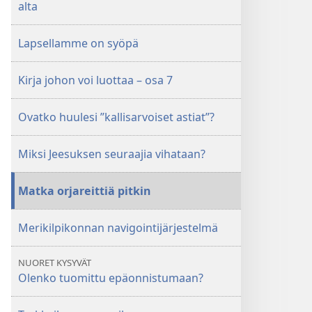
alta
Lapsellamme on syöpä
Kirja johon voi luottaa – osa 7
Ovatko huulesi ”kallisarvoiset astiat”?
Miksi Jeesuksen seuraajia vihataan?
Matka orjareittiä pitkin
Merikilpikonnan navigointijärjestelmä
NUORET KYSYVÄT
Olenko tuomittu epäonnistumaan?