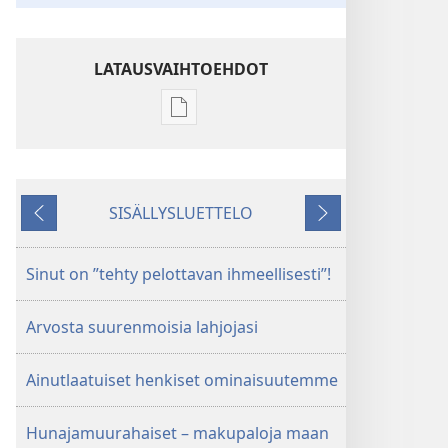
LATAUSVAIHTOEHDOT
Julkaisujen
latausvaihtoehdot
HERÄTKÄÄ!
Toukokuu 2011
SISÄLLYSLUETTELO
Edellinen
Seuraava
Sinut on ”tehty pelottavan ihmeellisesti”!
Arvosta suurenmoisia lahjojasi
Ainutlaatuiset henkiset ominaisuutemme
Hunajamuurahaiset – makupaloja maan