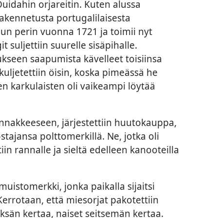
Ouidahin orjareitin. Kuten alussa
rakennetusta portugalilaisesta
alun perin vuonna 1721 ja toimii nyt
 suljettiin suurelle sisäpihalle.
kseen saapumista kävelleet toisiinsa
kuljetettiin öisin, koska pimeässä he
ten karkulaisten oli vaikeampi löytää
innakkeeseen, järjestettiin huutokauppa,
stajansa polttomerkillä. Ne, jotka oli
iin rannalle ja sieltä edelleen kanooteilla
muistomerkki, jonka paikalla sijaitsi
rrotaan, että miesorjat pakotettiin
än kertaa, naiset seitsemän kertaa.