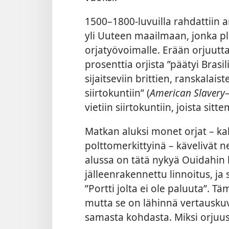
1500–1800-luvuilla rahdattiin ar
yli Uuteen maailmaan, jonka plan
orjatyövoimalle. Erään orjuutt
prosenttia orjista ”päätyi Bras
sijaitseviin brittien, ranskalais
siirtokuntiin” (
American Slavery
vietiin siirtokuntiin, joista sit
Matkan aluksi monet orjat – kah
polttomerkittyinä – kävelivät ne
alussa on tätä nykyä Ouidahin 
jälleenrakennettu linnoitus, ja
”Portti jolta ei ole paluuta”. T
mutta se on lähinnä vertauskuval
samasta kohdasta. Miksi orjuus 