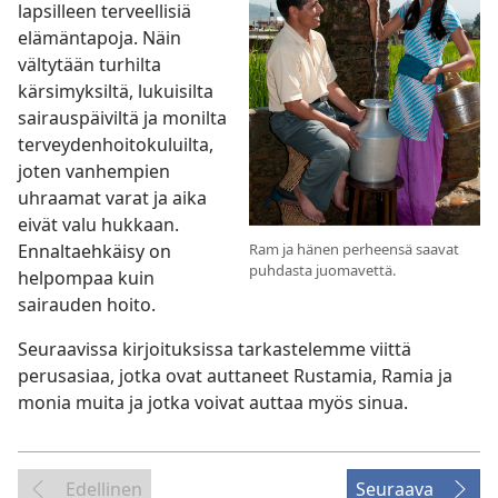
lapsilleen terveellisiä
elämäntapoja. Näin
vältytään turhilta
kärsimyksiltä, lukuisilta
sairauspäiviltä ja monilta
terveydenhoitokuluilta,
joten vanhempien
uhraamat varat ja aika
eivät valu hukkaan.
Ram ja hänen perheensä saavat
Ennaltaehkäisy on
puhdasta juomavettä.
helpompaa kuin
sairauden hoito.
Seuraavissa kirjoituksissa tarkastelemme viittä
perusasiaa, jotka ovat auttaneet Rustamia, Ramia ja
monia muita ja jotka voivat auttaa myös sinua.
Edellinen
Seuraava