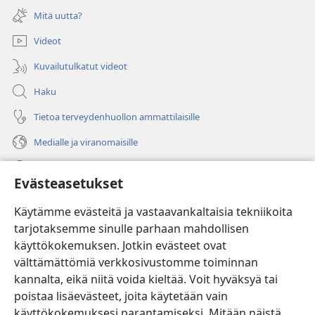
uuden
Mitä uutta?
ikkunan)
Videot
Kuvailutulkatut videot
Haku
Tietoa terveydenhuollon ammattilaisille
Medialle ja viranomaisille
Ohje
Evästeasetukset
Lahjoitukset
(avaa
Käytämme evästeitä ja vastaavankaltaisia tekniikoita
uuden
tarjotaksemme sinulle parhaan mahdollisen
ikkunan)
Vartiotornin VERKKOKIRJASTO
käyttökokemuksen. Jotkin evästeet ovat
(avaa
välttämättömiä verkkosivustomme toiminnan
uuden
®
JW Hub
ikkunan)
kannalta, eikä niitä voida kieltää. Voit hyväksyä tai
(avaa
uuden
poistaa lisäevästeet, joita käytetään vain
®
JW Library
ikkunan)
käyttökokemuksesi parantamiseksi. Mitään näistä