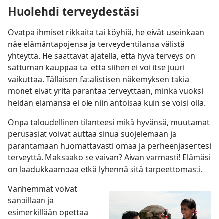
Huolehdi terveydestäsi
Ovatpa ihmiset rikkaita tai köyhiä, he eivät useinkaan
näe elämäntapojensa ja terveydentilansa välistä
yhteyttä. He saattavat ajatella, että hyvä terveys on
sattuman kauppaa tai että siihen ei voi itse juuri
vaikuttaa. Tällaisen fatalistisen näkemyksen takia
monet eivät yritä parantaa terveyttään, minkä vuoksi
heidän elämänsä ei ole niin antoisaa kuin se voisi olla.
Onpa taloudellinen tilanteesi mikä hyvänsä, muutamat
perusasiat voivat auttaa sinua suojelemaan ja
parantamaan huomattavasti omaa ja perheenjäsentesi
terveyttä. Maksaako se vaivan? Aivan varmasti! Elämäsi
on laadukkaampaa etkä lyhennä sitä tarpeettomasti.
Vanhemmat voivat
sanoillaan ja
esimerkillään opettaa