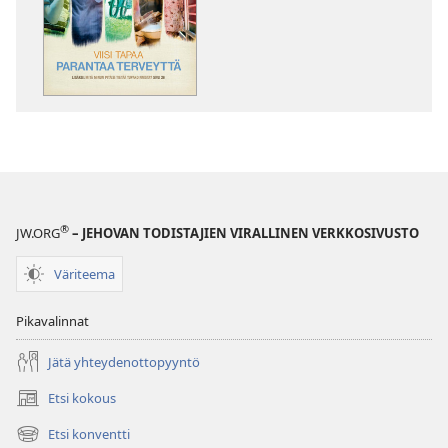
HERÄTKÄÄ!
Maaliskuu 2011
®
JW.ORG
– JEHOVAN TODISTAJIEN VIRALLINEN VERKKOSIVUSTO
Väriteema
Pikavalinnat
Jätä yhteydenottopyyntö
Etsi kokous
(avaa
uuden
Etsi konventti
(avaa
ikkunan)