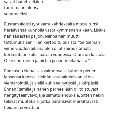
saivat hänet vieläkin
tuntemaan olonsa
voipuneeksi.
Rustam aloitti työt aamukahdeksalta mutta tunsi
heräävänsä kunnolla vasta kymmenen aikaan. Lisäksi
hän sairasteli paljon. Niinpä hän muutti
tottumuksiaan. Hän kertoo tuloksista: ”Seitsemän
viime vuoden aikana olen ollut sairauslomalla
korkeintaan kaksi päivää vuodessa. Oloni on loistava!
Olen energinen ja pirteä ja nautin elämästä.”
Ram asuu Nepalissa vaimonsa ja kahden pienen
lapsensa kanssa. Heidän asuinalueellaan ei ole
viemäröintiä, ja siellä kuhisee hyttysiä ja kärpäsiä.
Ennen Ramilla ja hänen perheellään oli toistuvasti
hengityselinvaivoja ja silmätulehduksia. Sitten hekin
tekivät muutoksia, jotka paransivat merkittävästi
heidän terveyttään.