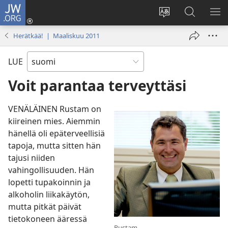
JW.ORG
Kirjaudu
(avaa
Vaihda
Hae
NÄ
uuden
sivuston
JW.ORG-
VA
Herätkää! | Maaliskuu 2011
ikkunan)
kieli
sivustolta
LUE
Voit parantaa terveyttäsi
VENÄLÄINEN Rustam on
kiireinen mies. Aiemmin
hänellä oli epäterveellisiä
tapoja, mutta sitten hän
tajusi niiden
vahingollisuuden. Hän
lopetti tupakoinnin ja
alkoholin liikakäytön,
mutta pitkät päivät
tietokoneen ääressä
Rustam