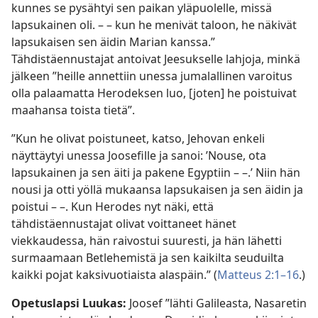
kunnes se pysähtyi sen paikan yläpuolelle, missä
lapsukainen oli. – – kun he menivät taloon, he näkivät
lapsukaisen sen äidin Marian kanssa.”
Tähdistäennustajat antoivat Jeesukselle lahjoja, minkä
jälkeen ”heille annettiin unessa jumalallinen varoitus
olla palaamatta Herodeksen luo, [joten] he poistuivat
maahansa toista tietä”.
”Kun he olivat poistuneet, katso, Jehovan enkeli
näyttäytyi unessa Joosefille ja sanoi: ’Nouse, ota
lapsukainen ja sen äiti ja pakene Egyptiin – –.’ Niin hän
nousi ja otti yöllä mukaansa lapsukaisen ja sen äidin ja
poistui – –. Kun Herodes nyt näki, että
tähdistäennustajat olivat voittaneet hänet
viekkaudessa, hän raivostui suuresti, ja hän lähetti
surmaamaan Betlehemistä ja sen kaikilta seuduilta
kaikki pojat kaksivuotiaista alaspäin.” (
Matteus 2:1–16
.)
Opetuslapsi Luukas:
Joosef ”lähti Galileasta, Nasaretin