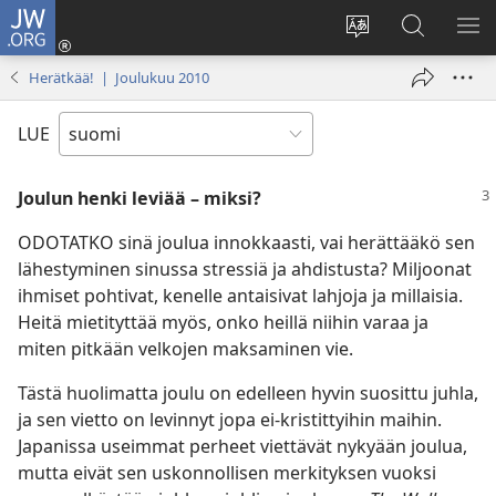
JW.ORG
Kirjaudu
(avaa
Vaihda
Hae
NÄ
uuden
sivuston
JW.ORG-
VA
Herätkää! | Joulukuu 2010
ikkunan)
kieli
sivustolta
LUE
Joulun henki leviää – miksi?
ODOTATKO sinä joulua innokkaasti, vai herättääkö sen
lähestyminen sinussa stressiä ja ahdistusta? Miljoonat
ihmiset pohtivat, kenelle antaisivat lahjoja ja millaisia.
Heitä mietityttää myös, onko heillä niihin varaa ja
miten pitkään velkojen maksaminen vie.
Tästä huolimatta joulu on edelleen hyvin suosittu juhla,
ja sen vietto on levinnyt jopa ei-kristittyihin maihin.
Japanissa useimmat perheet viettävät nykyään joulua,
mutta eivät sen uskonnollisen merkityksen vuoksi