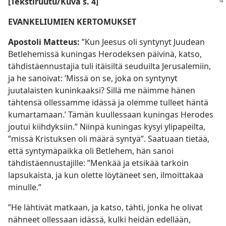
[Tekstiruutu/Kuva s. 4]
EVANKELIUMIEN KERTOMUKSET
Apostoli Matteus:
”Kun Jeesus oli syntynyt Juudean
Betlehemissä kuningas Herodeksen päivinä, katso,
tähdistäennustajia tuli itäisiltä seuduilta Jerusalemiin,
ja he sanoivat: ’Missä on se, joka on syntynyt
juutalaisten kuninkaaksi? Sillä me näimme hänen
tähtensä ollessamme idässä ja olemme tulleet häntä
kumartamaan.’ Tämän kuullessaan kuningas Herodes
joutui kiihdyksiin.” Niinpä kuningas kysyi ylipapeilta,
”missä Kristuksen oli määrä syntyä”. Saatuaan tietää,
että syntymäpaikka oli Betlehem, hän sanoi
tähdistäennustajille: ”Menkää ja etsikää tarkoin
lapsukaista, ja kun olette löytäneet sen, ilmoittakaa
minulle.”
”He lähtivät matkaan, ja katso, tähti, jonka he olivat
nähneet ollessaan idässä, kulki heidän edellään,