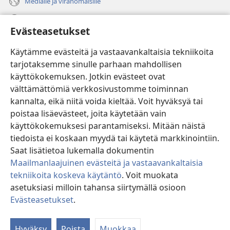
Medialle ja viranomaisille
Ohje
Evästeasetukset
Lahjoitukset
(avaa
Käytämme evästeitä ja vastaavankaltaisia tekniikoita
uuden
tarjotaksemme sinulle parhaan mahdollisen
ikkunan)
Vartiotornin VERKKOKIRJASTO
käyttökokemuksen. Jotkin evästeet ovat
(avaa
välttämättömiä verkkosivustomme toiminnan
uuden
®
JW Hub
ikkunan)
kannalta, eikä niitä voida kieltää. Voit hyväksyä tai
(avaa
uuden
poistaa lisäevästeet, joita käytetään vain
®
JW Library
ikkunan)
käyttökokemuksesi parantamiseksi. Mitään näistä
tiedoista ei koskaan myydä tai käytetä markkinointiin.
Watchtower Library
Saat lisätietoa lukemalla dokumentin
Maailmanlaajuinen evästeitä ja vastaavankaltaisia
tekniikoita koskeva käytäntö
. Voit muokata
asetuksiasi milloin tahansa siirtymällä osioon
Copyright
© 2026 Watch Tower Bible and Tract Society of Pennsylvania.
Evästeasetukset
.
Nä
KÄYTTÖEHDOT
|
TIETOSUOJAKÄYTÄNTÖ
|
EVÄSTEASETUKSET
si
Hyväksy
Poista
Muokkaa