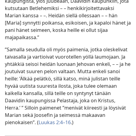
kaupungista, ylös Juudeaan, Daavidin kaupunkiin, jota
kutsutaan Betlehemiksi – – henkikirjoitettavaksi
Marian kanssa – –. Heidän siellä ollessaan – – hän
[Maria] synnytti poikansa, esikoisen, ja kapaloi hänet ja
pani hänet seimeen, koska heille ei ollut sijaa
majapaikassa.”
”Samalla seudulla oli myös paimenia, jotka oleskelivat
taivasalla ja vartioivat vuorotellen yöllä laumojaan. Ja
yhtäkkiä seisoi heidän luonaan Jehovan enkeli, – – ja he
joutuivat suuren pelon valtaan. Mutta enkeli sanoi
heille: ’Älkää pelätkö, sillä katso, minä julistan teille
hyvää uutista suuresta ilosta, joka tulee olemaan
kaikella kansalla, sillä teille on syntynyt tänään
Daavidin kaupungissa Pelastaja, joka on Kristus,
Herra.’ ” Silloin paimenet ”menivät kiireesti ja löysivät
Marian sekä Joosefin ja seimessä makaavan
pienokaisen”. (
Luukas 2:4–16
.)