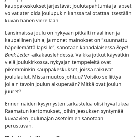
kauppakeskukset järjestävät joulutapahtumia ja lapset
voivat aterioida joulupukin kanssa tai otattaa itsestään
kuvan hänen vierellään.
Länsimaissa joulu on nykyään pitkälti maallinen ja
kaupallinen juhla, ja monet mainokset on ”suunnattu
häpeilemättä lapsille”, sanotaan kanadalaisessa
Royal
Bank Letter
-aikakauslehdessä. Vaikka jotkut käyvätkin
vielä joulukirkossa, nykyajan temppeleitä ovat
pikemminkin kauppakeskukset, joissa raikuvat
joululaulut. Mistä muutos johtuu? Voisiko se liittyä
jollain tavoin joulun alkuperään? Mitkä ovat joulun
juuret?
Ennen näiden kysymysten tarkastelua olisi hyvä lukea
Raamatun kertomukset, joihin Jeesuksen syntymää
kuvaavien joulunajan asetelmien sanotaan
perustuvan.