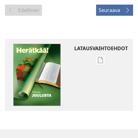
Edellinen
Seuraava
LATAUSVAIHTOEHDOT
Julkaisujen
latausvaihtoehd
HERÄTKÄÄ!
Joulukuu 2010