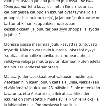
vaan pelkästään juhlana juhlien joukossa.
The Wall
Street Journal
-lehti kuvailee, miten Kiinan ”suurissa
kaupungeissa kauppojen ikkunat ovat täynnä iloisia,
punaposkisia joulupukkeja”, ja jatkaa: ”Joulukuume on
tarttunut Kiinan kaupunkien nousevaan
keskiluokkaan, ja joulu tarjoaa syyn shoppailla, syödä
ja juhlia.”
Monissa osissa maailmaa joulu kasvattaa tuntuvasti
myyntiä. Näin on varsinkin Kiinassa, joka tätä nykyä
”suoltaa ulkomaille muovikuusia, hopeanauhoja,
välkkyviä valoja ja muuta joulurihkamaa”, kuten edellä
mainitussa lehdessä sanotaan.
Maissa, joiden asukkaat ovat valtaosin muslimeja,
vietetään niin ikään joulun kaltaisia juhlia, vaikkakaan
ei välttämättä joulukuun 25. päivänä. Ei ole mitenkään
tavatonta, että Ankarassa ja Beirutissa liikkeiden
ikkunat on somistettu kimaltelevilla ikivihreillä oksilla
ja lahjapaketeilla. Indonesiassa hotellit ja