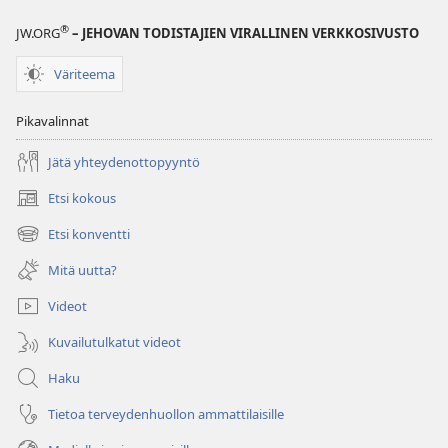
®
JW.ORG
– JEHOVAN TODISTAJIEN VIRALLINEN VERKKOSIVUSTO
Väriteema
Pikavalinnat
Jätä yhteydenottopyyntö
Etsi kokous
(avaa
uuden
Etsi konventti
(avaa
ikkunan)
uuden
Mitä uutta?
ikkunan)
Videot
Kuvailutulkatut videot
Haku
Tietoa terveydenhuollon ammattilaisille