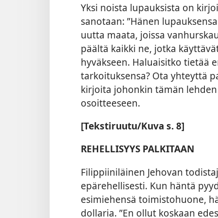
Yksi noista lupauksista on kirjo
sanotaan: ”Hänen lupauksensa
uutta maata, joissa vanhurska
päältä kaikki ne, jotka käyttäv
hyväkseen. Haluaisitko tietää 
tarkoituksensa? Ota yhteyttä pa
kirjoita johonkin tämän lehden
osoitteeseen.
[Tekstiruutu/Kuva s. 8]
REHELLISYYS PALKITAAN
Filippiiniläinen Jehovan todista
epärehellisesti. Kun häntä pyy
esimiehensä toimistohuone, hä
dollaria. ”En ollut koskaan edes