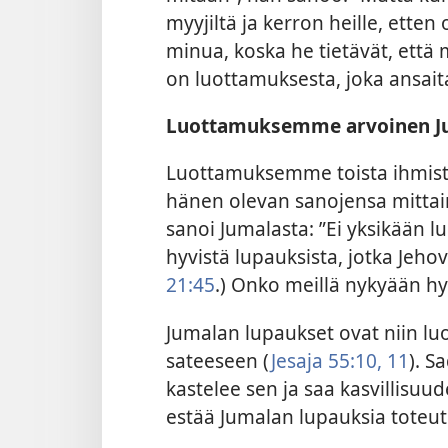
myyjiltä ja kerron heille, etten
minua, koska he tietävät, että 
on luottamuksesta, joka ansait
Luottamuksemme arvoinen J
Luottamuksemme toista ihmis
hänen olevan sanojensa mittain
sanoi Jumalasta: ”Ei yksikään l
hyvistä lupauksista, jotka Jehova
21:45
.) Onko meillä nykyään hy
Jumalan lupaukset ovat niin lu
sateeseen (
Jesaja 55:10, 11
). S
kastelee sen ja saa kasvillisu
estää Jumalan lupauksia toteu