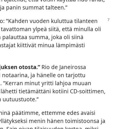
a ja panin summat talteen.”
too: ”Kahden vuoden kuluttua tilanteen
 tavattoman ylpeä siitä, että minulla oli
a palauttaa summa, joka oli siinä
stajat kiittivät minua lämpimästi
juksen otosta.”
Rio de Janeirossa
 notaarina, ja hänelle on tarjottu
n. ”Kerran minut yritti lahjoa muuan
lähetti tietämättäni kotiini CD-soittimen,
en uutuustuote.”
a minä päätimme, ettemme edes avaisi
yllätykseksi menin hänen toimistoonsa ja
. Sain oivan tilaisuuden kertoa, miksi