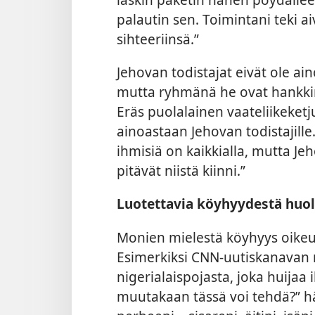
palautin sen. Toimintani teki 
sihteeriinsä.”
Jehovan todistajat eivät ole ain
mutta ryhmänä he ovat hankkin
Eräs puolalainen vaateliikeket
ainoastaan Jehovan todistajille.
ihmisiä on kaikkialla, mutta Jeh
pitävät niistä kiinni.”
Luotettavia köyhyydestä huo
Monien mielestä köyhyys oikeu
Esimerkiksi CNN-uutiskanavan r
nigerialaispojasta, joka huijaa 
muutakaan tässä voi tehdä?” h