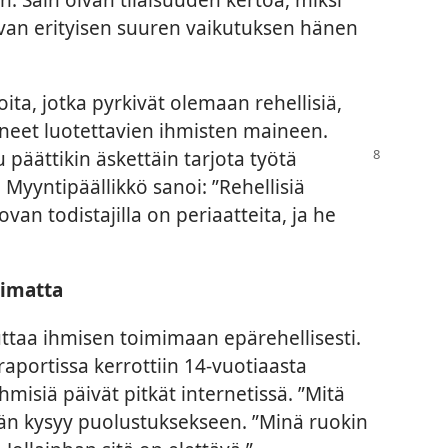
aivan erityisen suuren vaikutuksen hänen
oita, jotka pyrkivät olemaan rehellisiä,
eet luotettavien ihmisten maineen.
ju
päättikin äskettäin tarjota työtä
 Myyntipäällikkö sanoi: ”Rehellisiä
ovan todistajilla on periaatteita, ja he
limatta
ttaa ihmisen toimimaan epärehellisesti.
aportissa kerrottiin 14-vuotiaasta
ihmisiä päivät pitkät internetissä. ”Mitä
än kysyy puolustuksekseen. ”Minä ruokin