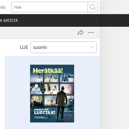
udu
aa
Hae
den
A MEISTÄ
unan)
LUE