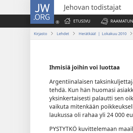
JW.ORG
Jehovan todistajat
ETUSIVU
RAAMATUN
Kirjasto
Lehdet
Herätkää! | Lokakuu 2010
Ihmisiä joihin voi luottaa
Argentiinalaisen taksinkuljetta
tehdä. Kun hän huomasi asiakk
yksinkertaisesti palautti sen o
vaikuta mitenkään poikkeukselli
laukussa oli rahaa yli 24 000 e
PYSTYTKÖ kuvittelemaan maailm