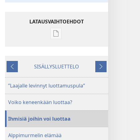
LATAUSVAIHTOEHDOT
Julkaisujen
latausvaihtoehdot
HERÄTKÄÄ!
Lokakuu 2010
SISÄLLYSLUETTELO
Edellinen
Seuraava
”Laajalle levinnyt luottamuspula”
Voiko keneenkään luottaa?
Ihmisiä joihin voi luottaa
Alppimurmelin elämää