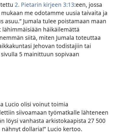
itettu
2. Pietarin kirjeen 3:13
:een, jossa
 mukaan me odotamme uusia taivaita ja
us asuu.” Jumala tulee poistamaan maan
ät lähimmäisiään häikäilemättä
enemmän siitä, miten Jumala toteuttaa
ikkakuntasi Jehovan todistajiin tai
 sivulla 5 mainittuun sopivaan
ja Lucio olisi voinut toimia
dettiin siivoamaan työmatkalle lähteneen
n löysi vanhasta arkistokaapista 27 500
 nähnyt dollaria!” Lucio kertoo.