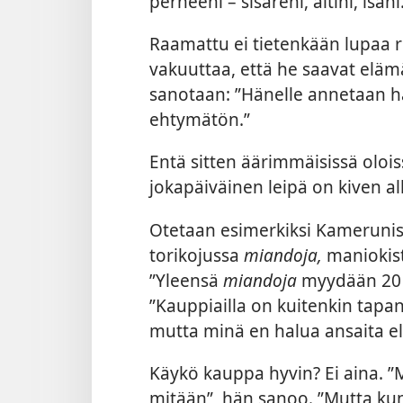
perheeni – sisareni, äitini, isäni
Raamattu ei tietenkään lupaa reh
vakuuttaa, että he saavat elä
sanotaan: ”Hänelle annetaan h
ehtymätön.”
Entä sitten äärimmäisissä oloiss
jokapäiväinen leipä on kiven all
Otetaan esimerkiksi Kameruniss
torikojussa
miandoja,
maniokist
”Yleensä
miandoja
myydään 20 
”Kauppiailla on kuitenkin tapan
mutta minä en halua ansaita el
Käykö kauppa hyvin? Ei aina. 
mitään”, hän sanoo. ”Mutta k