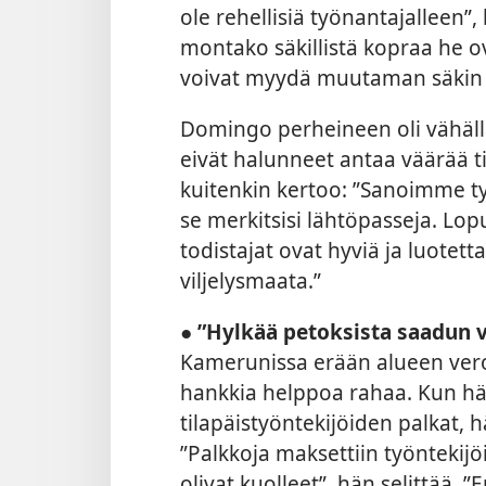
ole rehellisiä työnantajalleen”,
montako säkillistä kopraa he o
voivat myydä muutaman säkin 
Domingo perheineen oli vähällä
eivät halunneet antaa väärää 
kuitenkin kertoo: ”Sanoimme ty
se merkitsisi lähtöpasseja. Lop
todistajat ovat hyviä ja luotetta
viljelysmaata.”
●
”Hylkää petoksista saadun 
Kamerunissa erään alueen verojo
hankkia helppoa rahaa. Kun hä
tilapäistyöntekijöiden palkat, 
”Palkkoja maksettiin työntekijöi
olivat kuolleet”, hän selittää. ”