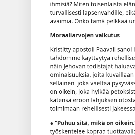
ihmisiä? Miten toisenlaista eläm
turvallisesti lapsenvahdille, eik
avaimia. Onko tämä pelkkää u
Moraaliarvojen vaikutus
Kristitty apostoli Paavali sanoi i
tahdomme käyttäytyä rehellisest
näin Jehovan todistajat haluav
ominaisuuksia, joita kuvailla
sellainen, joka vaeltaa pysyvä
on oikein, joka hylkää petoksis
kätensä eroon lahjuksen otosta
toimimaan rehellisesti jakeessa 
●
”Puhuu sitä, mikä on oikein
työskentelee kopraa tuottavalla 