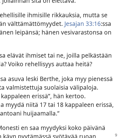
. Jollainhan sitä on elettävä.”
ellisille ihmisille rikkauksia, mutta se
män välttämättömyydet.
Jesajan 33:16
:ssa
änen leipänsä; hänen vesivarastonsa on
a elävät ihmiset tai ne, joilla pelkästään
a? Voiko rehellisyys auttaa heitä?
a asuva leski Berthe, joka myy pienessä
a valmistettuja suolaisia välipaloja.
kappaleen erissä”, hän kertoo.
a myydä niitä 17 tai 18 kappaleen erissä,
antoani huijaamalla.”
”Monesti en saa myydyksi koko päivänä
un käyn pyytämässä syötävää
ruoan