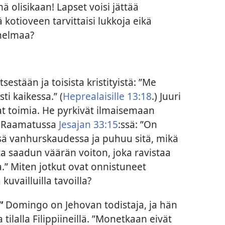
ä olisikaan! Lapset voisi jättää
ä kotioveen tarvittaisi lukkoja eikä
nelmaa?
tsestään ja toisista kristityistä: ”Me
i kaikessa.” (
Heprealaisille 13:18
.) Juuri
at toimia. He pyrkivät ilmaisemaan
an Raamatussa
Jesajan 33:15
:ssä: ”On
ssä vanhurskaudessa ja puhuu sitä, mikä
ta saadun väärän voiton, joka ravistaa
.” Miten jotkut ovat onnistuneet
kuvailluilla tavoilla?
.”
Domingo on Jehovan todistaja, ja hän
tilalla Filippiineillä. ”Monetkaan eivät