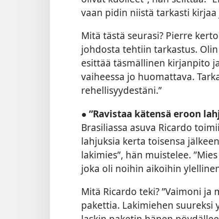
vaan pidin niistä tarkasti kirja
Mitä tästä seurasi? Pierre ker
johdosta tehtiin tarkastus. Olin
esittää täsmällinen kirjanpito j
vaiheessa jo huomattava. Tarka
rehellisyydestäni.”
●
”Ravistaa kätensä eroon lah
Brasiliassa asuva Ricardo toimii
lahjuksia kerta toisensa jälkee
lakimies”, hän muistelee. ”Mies 
joka oli noihin aikoihin ylellin
Mitä Ricardo teki? ”Vaimoni j
pakettia. Lakimiehen suureksi 
laskin paketin hänen pöydälleen