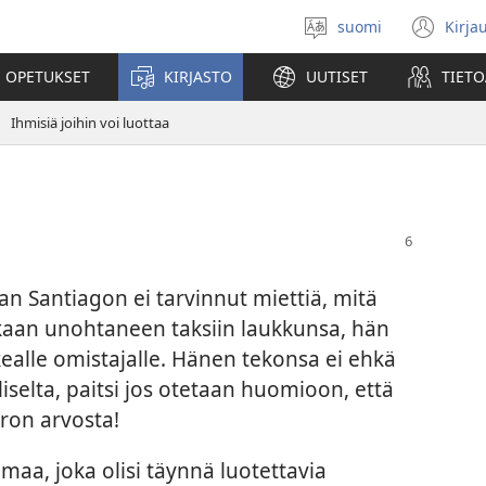
suomi
Kirja
Valitse
(av
kieli
uu
 OPETUKSET
KIRJASTO
UUTISET
TIETO
ikk
Ihmisiä joihin voi luottaa
jan Santiagon ei tarvinnut miettiä, mitä
aan unohtaneen taksiin laukkunsa, hän
ikealle omistajalle. Hänen tekonsa ei ehkä
selta, paitsi jos otetaan huomioon, että
uron arvosta!
aa, joka olisi täynnä luotettavia