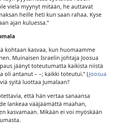
 ole vielä myynyt mitään, he auttavat
maksan heille heti kun saan rahaa. Kyse
aan ajan kuluessa.”
umala
tä kohtaan kasvaa, kun huomaamme
en. Muinaisen Israelin johtaja Joosua
upaus jäänyt toteutumatta kaikista niistä
 oli antanut – –; kaikki toteutui.” (
Joosua
viä syitä luottaa Jumalaan?
otettavia, että hän vertaa sanaansa
ade lankeaa vääjäämättä maahan,
uden kasvamaan. Mikään ei voi myöskään
tumasta.