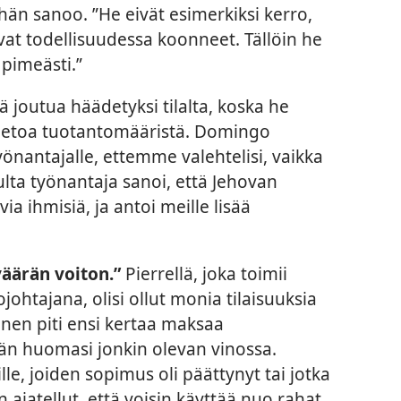
 hän sanoo. ”He eivät esimerkiksi kerro,
vat todellisuudessa koonneet. Tällöin he
pimeästi.”
 joutua häädetyksi tilalta, koska he
tietoa tuotantomääristä. Domingo
önantajalle, ettemme valehtelisi, vaikka
ulta työnantaja sanoi, että Jehovan
via ihmisiä, ja antoi meille lisää
väärän voiton.”
Pierrellä, joka toimii
htajana, olisi ollut monia tilaisuuksia
nen piti ensi kertaa maksaa
hän huomasi jonkin olevan vinossa.
lle, joiden sopimus oli päättynyt tai jotka
En ajatellut, että voisin käyttää nuo rahat,