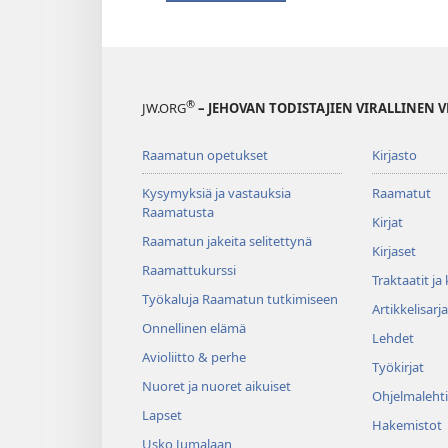
®
JW.ORG
– JEHOVAN TODISTAJIEN VIRALLINEN 
Raamatun opetukset
Kirjasto
Kysymyksiä ja vastauksia
Raamatut
Raamatusta
Kirjat
Raamatun jakeita selitettynä
Kirjaset
Raamattukurssi
Traktaatit ja
Työkaluja Raamatun tutkimiseen
Artikkelisarja
Onnellinen elämä
Lehdet
Avioliitto & perhe
Työkirjat
Nuoret ja nuoret aikuiset
Ohjelmalehti
Lapset
Hakemistot
Usko Jumalaan