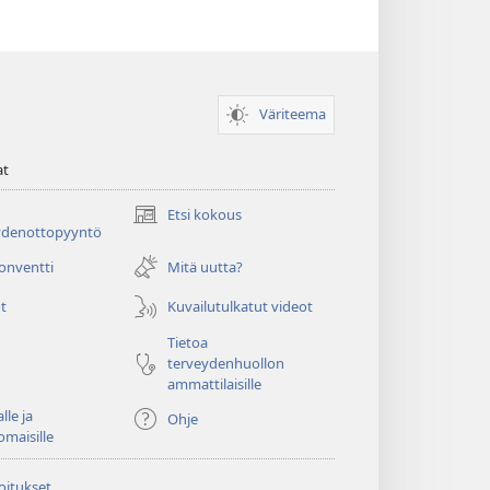
Väriteema
at
Etsi kokous
(avaa
ydenottopyyntö
uuden
ikkunan)
konventti
Mitä uutta?
t
Kuvailutulkatut videot
Tietoa
terveydenhuollon
ammattilaisille
lle ja
Ohje
omaisille
oitukset