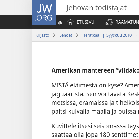
JW.ORG
Jehovan todistajat
ETUSIVU
RAAMATUN
Kirjasto
Lehdet
Herätkää! | Syyskuu 2010
Amerikan mantereen ”viidak
MISTÄ eläimestä on kyse? Ame
jaguaarista. Sen voi tavata Kesk
metsissä, erämaissa ja tiheiköis
paitsi kuivalla maalla ja puiss
Kuvittele itsesi seisomassa täy
saattaa olla jopa 180 senttimet