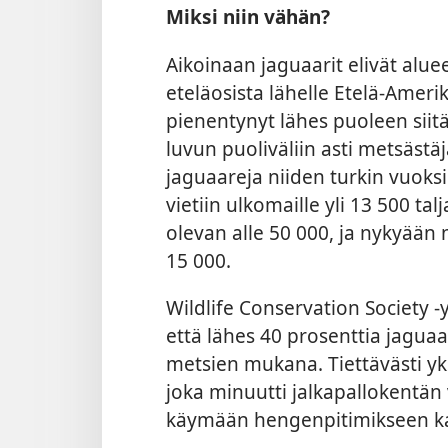
Miksi niin vähän?
Aikoinaan jaguaarit elivät aluee
eteläosista lähelle Etelä-Ameri
pienentynyt lähes puoleen siitä,
luvun puoliväliin asti
metsästäj
jaguaareja niiden turkin vuoks
vietiin ulkomaille yli 13 500 ta
olevan alle 50 000, ja nykyään
15 000.
Wildlife Conservation Society -
että lähes 40 prosenttia jagua
metsien mukana. Tiettävästi yk
joka minuutti jalkapallokentän
käymään hengenpitimikseen k