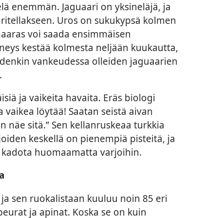
ielä enemmän. Jaguaari on yksineläjä, ja
paritellakseen. Uros on sukukypsä kolmen
 naaras voi saada ensimmäisen
neys kestää kolmesta neljään kuukautta,
Joidenkin vankeudessa olleiden jaguaarien
.
siä ja vaikeita havaita. Eräs biologi
a vaikea löytää! Saatan seistä aivan
en näe sitä.” Sen kellanruskeaa turkkia
joiden keskellä on pienempiä pisteitä, ja
ja kadota huomaamatta varjoihin.
a
 ja sen ruokalistaan kuuluu noin 85 eri
 peurat ja apinat. Koska se on kuin