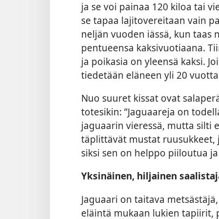
ja se voi painaa 120 kiloa tai v
se tapaa lajitovereitaan vain 
neljän vuoden iässä, kun taas
pentueensa kaksivuotiaana. Tii
ja poikasia on yleensä kaksi. 
tiedetään eläneen yli 20 vuotta
Nuo suuret kissat ovat salaperäi
totesikin: ”Jaguaareja on todell
jaguaarin vieressä, mutta silti 
täplittävät mustat ruusukkeet, 
siksi sen on helppo piiloutua 
Yksinäinen, hiljainen saalistaj
Jaguaari on taitava metsästäjä,
eläintä mukaan lukien tapiirit,