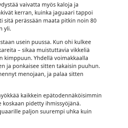
dystää vaivatta myös kaloja ja
näkivät kerran, kuinka jaguaari tappoi
ti sitä perässään maata pitkin noin 80
 yli.
listaan usein puussa. Kun ohi kulkee
eita – sikaa muistuttavia vikkeliä
den kimppuun. Yhdellä voimakkaalla
en ja ponkaisee sitten takaisin puuhun.
ennyt menojaan, ja palaa sitten
ri hyökkää kaikkein epätodennäköisimmin
e koskaan pidetty ihmissyöjänä.
guaarille paljon suurempi uhka kuin