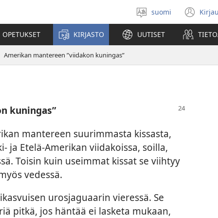
suomi
Kirja
Valitse
(av
kieli
uu
 OPETUKSET
KIRJASTO
UUTISET
TIETO
ikk
Amerikan mantereen ”viidakon kuningas”
on kuningas”
rikan mantereen suurimmasta kissasta,
i- ja Etelä-Amerikan viidakoissa, soilla,
sä. Toisin kuin useimmat kissat se viihtyy
a myös vedessä.
sikasvuisen urosjaguaarin vieressä. Se
riä pitkä, jos häntää ei lasketa mukaan,