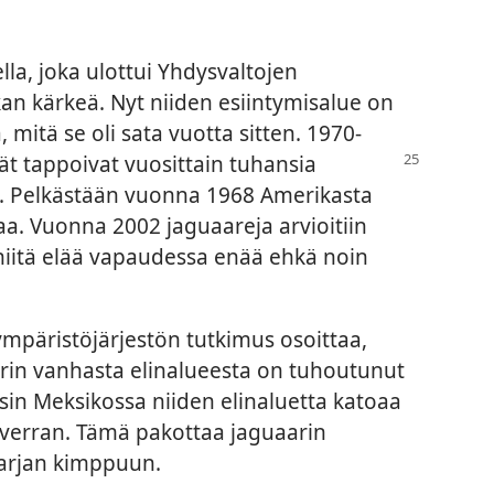
lla, joka ulottui Yhdysvaltojen
kan kärkeä. Nyt niiden esiintymisalue on
 mitä se oli sata vuotta sitten. 1970-
ät tappoivat vuosittain tuhansia
i. Pelkästään vuonna 1968 Amerikasta
ljaa. Vuonna 2002 jaguaareja arvioitiin
 niitä elää vapaudessa enää ehkä noin
ympäristöjärjestön tutkimus osoittaa,
arin vanhasta elinalueesta on tuhoutunut
sin Meksikossa niiden elinaluetta katoaa
 verran. Tämä pakottaa jaguaarin
arjan kimppuun.