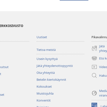
VERKKOSIVUSTO
Uutiset
Pikavalinn
Jätä
Tietoa meistä
yhte
Etsi 
Usein kysyttyä
(avaa
uuden
Jätä yhteydenottopyyntö
Video
 kutsut
ikkunan)
Ota yhteyttä
t
Haku
Betelin kiertokäynnit
Kokoukset
Media
Muistojuhla
set
viran
Konventit
Lahj