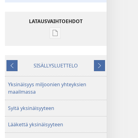
LATAUSVAIHTOEHDOT
Julkaisujen
latausvaihtoehdot
HERÄTKÄÄ!
Syyskuu 2010
SISÄLLYSLUETTELO
Edellinen
Seuraava
Yksinäisyys miljoonien yhteyksien
maailmassa
Syitä yksinäisyyteen
Lääkettä yksinäisyyteen