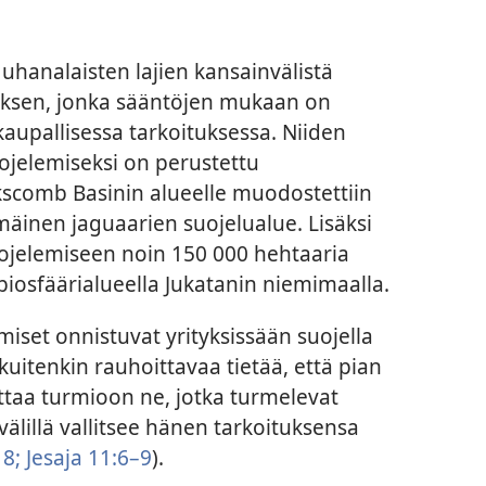
hanalaisten lajien kansainvälistä
ksen, jonka sääntöjen mukaan on
kaupallisessa tarkoituksessa. Niiden
ojelemiseksi on perustettu
ckscomb Basinin alueelle muodostettiin
inen jaguaarien suojelualue. Lisäksi
ojelemiseen noin 150 000 hehtaaria
iosfäärialueella Jukatanin niemimaalla.
miset onnistuvat yrityksissään suojella
kuitenkin rauhoittavaa tietää, että pian
taa turmioon ne, jotka turmelevat
välillä vallitsee hänen tarkoituksensa
18;
Jesaja 11:6–9
).