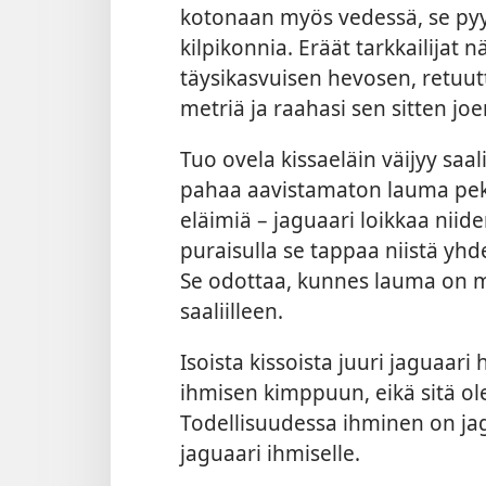
kotonaan myös vedessä, se pyy
kilpikonnia. Eräät tarkkailijat 
täysikasvuisen hevosen, retuut
metriä ja raahasi sen sitten joen
Tuo ovela kissaeläin väijyy saa
pahaa aavistamaton lauma pekar
eläimiä – jaguaari loikkaa nii
puraisulla se tappaa niistä yhd
Se odottaa, kunnes lauma on m
saaliilleen.
Isoista kissoista juuri jaguaa
ihmisen kimppuun, eikä sitä ol
Todellisuudessa ihminen on ja
jaguaari ihmiselle.