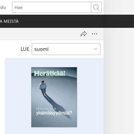
udu
aa
Hae
den
A MEISTÄ
unan)
LUE