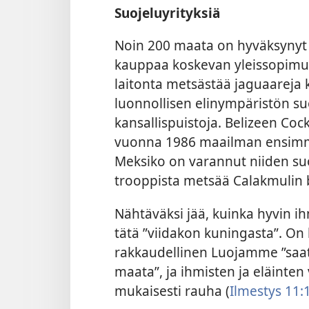
Suojeluyrityksiä
Noin 200 maata on hyväksynyt u
kauppaa koskevan yleissopimu
laitonta metsästää jaguaareja 
luonnollisen elinympäristön su
kansallispuistoja. Belizeen Co
vuonna 1986 maailman ensimmä
Meksiko on varannut niiden su
trooppista metsää Calakmulin b
Nähtäväksi jää, kuinka hyvin ih
tätä ”viidakon kuningasta”. On 
rakkaudellinen Luojamme ”saat
maata”, ja ihmisten ja eläinten 
mukaisesti rauha (
Ilmestys 11: