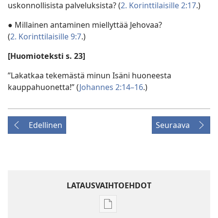
uskonnollisista palveluksista? (
2. Korinttilaisille 2:17
.)
● Millainen antaminen miellyttää Jehovaa?
(
2. Korinttilaisille 9:7
.)
[Huomioteksti s. 23]
”Lakatkaa tekemästä minun Isäni huoneesta
kauppahuonetta!” (
Johannes 2:14–16
.)
Edellinen
Seuraava
LATAUSVAIHTOEHDOT
Julkaisujen