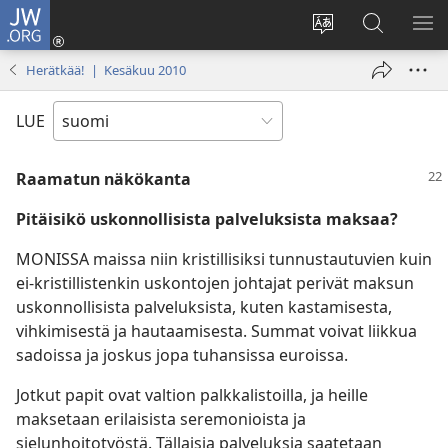
JW.ORG
Kirjaudu
(avaa
Vaihda
Hae
NÄ
uuden
sivuston
JW.ORG-
VA
Herätkää! | Kesäkuu 2010
ikkunan)
kieli
sivustolta
LUE
Raamatun näkökanta
Pitäisikö uskonnollisista palveluksista maksaa?
MONISSA maissa niin kristillisiksi tunnustautuvien kuin
ei-kristillistenkin uskontojen johtajat perivät maksun
uskonnollisista palveluksista, kuten kastamisesta,
vihkimisestä ja hautaamisesta. Summat voivat liikkua
sadoissa ja joskus jopa tuhansissa euroissa.
Jotkut papit ovat valtion palkkalistoilla, ja heille
maksetaan erilaisista seremonioista ja
sielunhoitotyöstä. Tällaisia palveluksia saatetaan