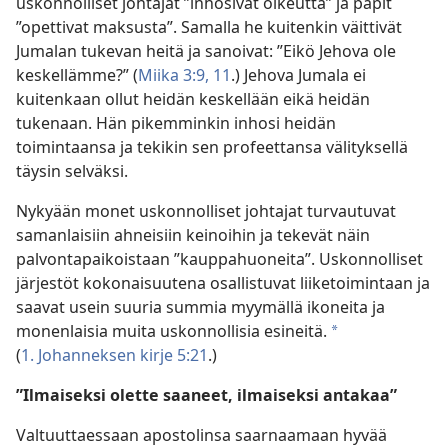
uskonnolliset johtajat ”inhosivat oikeutta” ja papit
”opettivat maksusta”. Samalla he kuitenkin väittivät
Jumalan tukevan heitä ja sanoivat: ”Eikö Jehova ole
keskellämme?” (
Miika 3:9,
11
.) Jehova Jumala ei
kuitenkaan ollut heidän keskellään eikä heidän
tukenaan. Hän pikemminkin inhosi heidän
toimintaansa ja tekikin sen profeettansa välityksellä
täysin selväksi.
Nykyään monet uskonnolliset johtajat turvautuvat
samanlaisiin ahneisiin keinoihin ja tekevät näin
palvontapaikoistaan ”kauppahuoneita”. Uskonnolliset
järjestöt kokonaisuutena osallistuvat liiketoimintaan ja
saavat usein suuria summia myymällä ikoneita ja
monenlaisia muita uskonnollisia esineitä.
*
(
1. Johanneksen kirje 5:21
.)
”Ilmaiseksi olette saaneet, ilmaiseksi antakaa”
Valtuuttaessaan apostolinsa saarnaamaan hyvää