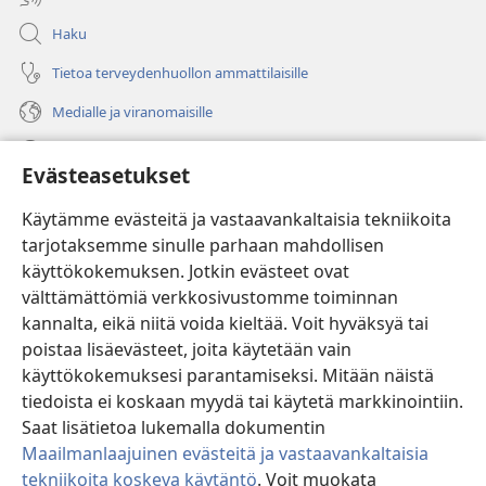
Haku
Tietoa terveydenhuollon ammattilaisille
Medialle ja viranomaisille
Ohje
Evästeasetukset
Lahjoitukset
(avaa
Käytämme evästeitä ja vastaavankaltaisia tekniikoita
uuden
tarjotaksemme sinulle parhaan mahdollisen
ikkunan)
Vartiotornin VERKKOKIRJASTO
käyttökokemuksen. Jotkin evästeet ovat
(avaa
välttämättömiä verkkosivustomme toiminnan
uuden
®
JW Hub
ikkunan)
kannalta, eikä niitä voida kieltää. Voit hyväksyä tai
(avaa
uuden
poistaa lisäevästeet, joita käytetään vain
®
JW Library
ikkunan)
käyttökokemuksesi parantamiseksi. Mitään näistä
tiedoista ei koskaan myydä tai käytetä markkinointiin.
Watchtower Library
Saat lisätietoa lukemalla dokumentin
Maailmanlaajuinen evästeitä ja vastaavankaltaisia
tekniikoita koskeva käytäntö
. Voit muokata