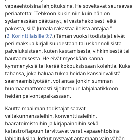
vapaaehtoisina lahjoituksina. He soveltavat seuraavaa
periaatetta: ”Tehköön kukin niin kuin hän on
sydämessään päättänyt, ei vastahakoisesti eikä
pakosta, sillä Jumala rakastaa iloista antajaa.”
(
2. Korinttilaisille 9:7
.) Tämän vuoksi todistajat eivät
peri maksua kirjallisuudestaan tai uskonnollisista
palveluksistaan, kuten kastamisesta, vihkimisestä tai
hautaamisesta. He eivät myöskään kanna
kymmenyksiä tai kerää kokouksissaan kolehtia. Kuka
tahansa, joka haluaa tukea heidän kansainvälistä
saarnaamistyötään, voi antaa jonkin summan
huomaamattomasti sijoitettuun lahjalaatikkoon
heidän palvontapaikassaan.
Kautta maailman todistajat saavat
valtakunnansaleihin, konventtisaleihin,
haaratoimistoihin ja kirjapainoihin sekä
katastrofiapuun tarvittavat varat vapaaehtoisina
lahjoituksina. Jotkut pystyvät antamaan vain vähän,