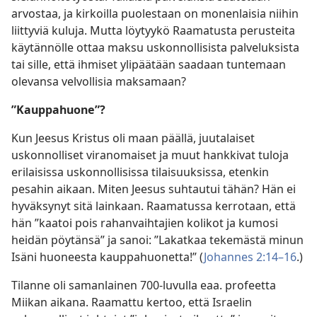
arvostaa, ja kirkoilla puolestaan on monenlaisia niihin
liittyviä kuluja. Mutta löytyykö Raamatusta perusteita
käytännölle ottaa maksu uskonnollisista palveluksista
tai sille, että ihmiset ylipäätään saadaan tuntemaan
olevansa velvollisia maksamaan?
”Kauppahuone”?
Kun Jeesus Kristus oli maan päällä, juutalaiset
uskonnolliset viranomaiset ja muut hankkivat tuloja
erilaisissa uskonnollisissa tilaisuuksissa, etenkin
pesahin aikaan. Miten Jeesus suhtautui tähän? Hän ei
hyväksynyt sitä lainkaan. Raamatussa kerrotaan, että
hän ”kaatoi pois rahanvaihtajien kolikot ja kumosi
heidän pöytänsä” ja sanoi: ”Lakatkaa tekemästä minun
Isäni huoneesta kauppahuonetta!” (
Johannes 2:14–16
.)
Tilanne oli samanlainen 700-luvulla eaa. profeetta
Miikan aikana. Raamattu kertoo, että Israelin