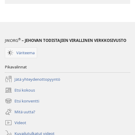
latausvaihtoehdot
HERÄTKÄÄ!
Kesäkuu 2010
®
JW.ORG
– JEHOVAN TODISTAJIEN VIRALLINEN VERKKOSIVUSTO
Väriteema
Pikavalinnat
Jätä yhteydenottopyyntö
Etsi kokous
(avaa
uuden
Etsi konventti
(avaa
ikkunan)
uuden
Mitä uutta?
ikkunan)
Videot
Kuvailutulkatut videot