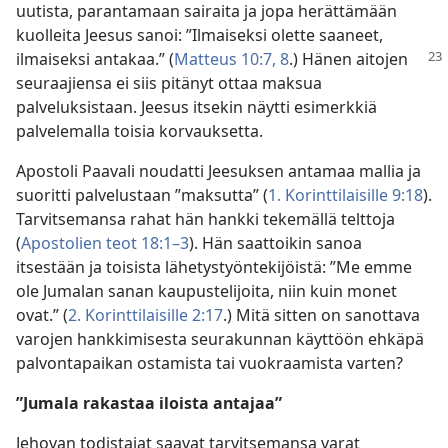
uutista, parantamaan sairaita ja jopa herättämään
kuolleita Jeesus sanoi: ”Ilmaiseksi olette saaneet,
ilmaiseksi antakaa.” (
Matteus
10:7, 8
.) Hänen aitojen
seuraajiensa ei siis pitänyt ottaa maksua
palveluksistaan. Jeesus itsekin näytti esimerkkiä
palvelemalla toisia korvauksetta.
Apostoli Paavali noudatti Jeesuksen antamaa mallia ja
suoritti palvelustaan ”maksutta” (
1. Korinttilaisille 9:18
).
Tarvitsemansa rahat hän hankki tekemällä telttoja
(
Apostolien teot 18:1–3
). Hän saattoikin sanoa
itsestään ja toisista lähetystyöntekijöistä: ”Me emme
ole Jumalan sanan kaupustelijoita, niin kuin monet
ovat.” (
2. Korinttilaisille 2:17
.) Mitä sitten on sanottava
varojen hankkimisesta seurakunnan käyttöön ehkäpä
palvontapaikan ostamista tai vuokraamista varten?
”Jumala rakastaa iloista antajaa”
Jehovan todistajat saavat tarvitsemansa varat