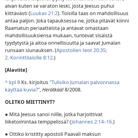
aivan kuten se varaton leski, josta Jeesus puhui
kiittävästi (
Luukas 21:2
). Toisilla taas on mahdollisuus
antaa paljon. Joka tapauksessa ne, jotka pitävät kiinni
Raamatun periaatteista ja antavat omastaan
mahdollisuuksiensa mukaan, tuntevat sisäistä
tyydytystä ja aitoa onnellisuutta ja saavat Jumalan
runsaan siunauksen. (
Apostolien teot 20:35;
2. Korinttilaisille 8:12
.)
[Alaviite]
^
kpl 8
Ks. kirjoitus
”Tulisiko Jumalan palvonnassa
käyttää kuvia?”
,
Herätkää!
8/2008.
OLETKO MIETTINYT?
● Mitä Jeesus sanoi niille, jotka harjoittivat
liiketoimintaa temppelissä? (
Johannes 2:14–16
.)
● Ottiko kristitty apostoli Paavali maksun