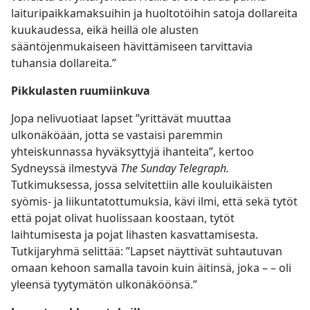
laituripaikkamaksuihin ja huoltotöihin satoja dollareita
kuukaudessa, eikä heillä ole alusten
sääntöjenmukaiseen hävittämiseen tarvittavia
tuhansia dollareita.”
Pikkulasten ruumiinkuva
Jopa nelivuotiaat lapset ”yrittävät muuttaa
ulkonäköään, jotta se vastaisi paremmin
yhteiskunnassa hyväksyttyjä ihanteita”, kertoo
Sydneyssä ilmestyvä
The Sunday Telegraph.
Tutkimuksessa, jossa selvitettiin alle kouluikäisten
syömis- ja liikuntatottumuksia, kävi ilmi, että sekä tytöt
että pojat olivat huolissaan koostaan, tytöt
laihtumisesta ja pojat lihasten kasvattamisesta.
Tutkijaryhmä selittää: ”Lapset näyttivät suhtautuvan
omaan kehoon samalla tavoin kuin äitinsä, joka – – oli
yleensä tyytymätön ulkonäköönsä.”