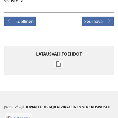
sivustolta.
Edellinen
Seuraava
LATAUSVAIHTOEHDOT
Julkaisujen
latausvaihtoehdot
HERÄTKÄÄ!
Maaliskuu 2010
®
JW.ORG
– JEHOVAN TODISTAJIEN VIRALLINEN VERKKOSIVUSTO
Väriteema