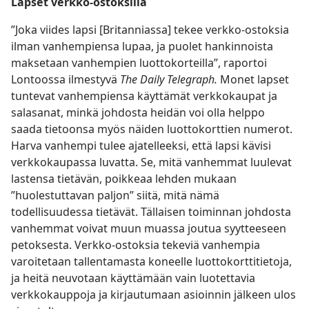
Lapset verkko-ostoksilla
”Joka viides lapsi [Britanniassa] tekee verkko-ostoksia
ilman vanhempiensa lupaa, ja puolet hankinnoista
maksetaan vanhempien luottokorteilla”, raportoi
Lontoossa ilmestyvä
The Daily Telegraph.
Monet lapset
tuntevat vanhempiensa käyttämät verkkokaupat ja
salasanat, minkä johdosta heidän voi olla helppo
saada tietoonsa myös näiden luottokorttien numerot.
Harva vanhempi tulee ajatelleeksi, että lapsi kävisi
verkkokaupassa luvatta. Se, mitä vanhemmat luulevat
lastensa tietävän, poikkeaa lehden mukaan
”huolestuttavan paljon” siitä, mitä nämä
todellisuudessa tietävät. Tällaisen toiminnan johdosta
vanhemmat voivat muun muassa joutua syytteeseen
petoksesta. Verkko-ostoksia tekeviä vanhempia
varoitetaan tallentamasta koneelle luottokorttitietoja,
ja heitä neuvotaan käyttämään vain luotettavia
verkkokauppoja ja kirjautumaan asioinnin jälkeen ulos