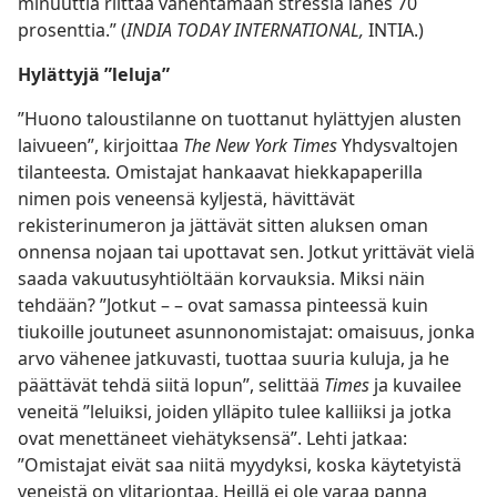
minuuttia riittää vähentämään stressiä lähes 70
prosenttia.” (
INDIA TODAY INTERNATIONAL,
INTIA.)
Hylättyjä ”leluja”
”Huono taloustilanne on tuottanut hylättyjen alusten
laivueen”, kirjoittaa
The New York Times
Yhdysvaltojen
tilanteesta
.
Omistajat hankaavat hiekkapaperilla
nimen pois veneensä kyljestä, hävittävät
rekisterinumeron ja jättävät sitten aluksen oman
onnensa nojaan tai upottavat sen. Jotkut yrittävät vielä
saada vakuutusyhtiöltään korvauksia. Miksi näin
tehdään? ”Jotkut – – ovat samassa pinteessä kuin
tiukoille joutuneet asunnonomistajat: omaisuus, jonka
arvo vähenee jatkuvasti, tuottaa suuria kuluja, ja he
päättävät tehdä siitä lopun”, selittää
Times
ja kuvailee
veneitä ”leluiksi, joiden ylläpito tulee kalliiksi ja jotka
ovat menettäneet viehätyksensä”. Lehti jatkaa:
”Omistajat eivät saa niitä myydyksi, koska käytetyistä
veneistä on ylitarjontaa. Heillä ei ole varaa panna