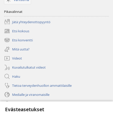
Pikavalinnat
Jätä yhteydenottopyyntö
Etsi kokous
(avaa
uuden
Etsi konventti
(avaa
ikkunan)
uuden
Mitä uutta?
ikkunan)
Videot
Kuvailutulkatut videot
Haku
Tietoa terveydenhuollon ammattilaisille
Medialle ja viranomaisille
Ohje
Evästeasetukset