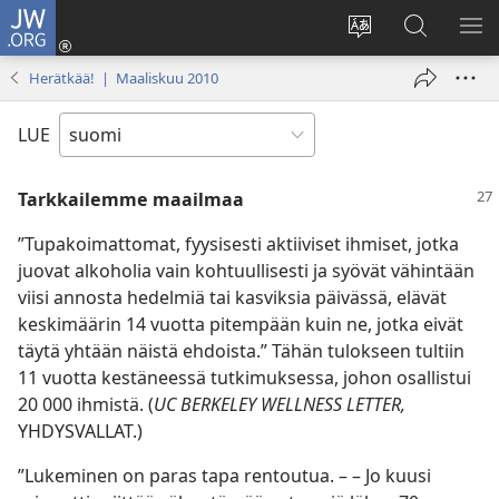
JW.ORG
Kirjaudu
(avaa
Vaihda
Hae
NÄ
uuden
sivuston
JW.ORG-
VA
Herätkää! | Maaliskuu 2010
ikkunan)
kieli
sivustolta
LUE
Tarkkailemme maailmaa
”Tupakoimattomat, fyysisesti aktiiviset ihmiset, jotka
juovat alkoholia vain kohtuullisesti ja syövät vähintään
viisi annosta hedelmiä tai kasviksia päivässä, elävät
keskimäärin 14 vuotta pitempään kuin ne, jotka eivät
täytä yhtään näistä ehdoista.” Tähän tulokseen tultiin
11 vuotta kestäneessä tutkimuksessa, johon osallistui
20 000 ihmistä. (
UC BERKELEY WELLNESS LETTER,
YHDYSVALLAT.)
”Lukeminen on paras tapa rentoutua. – – Jo kuusi