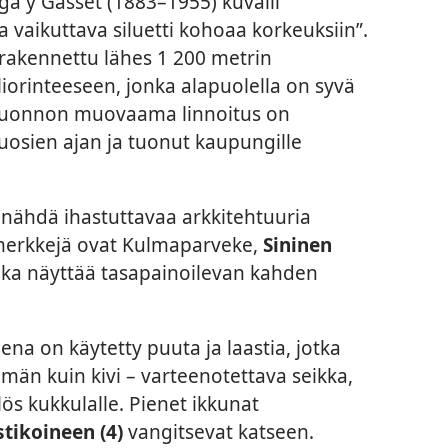
ega y Gasset (1883–1955) kuvaili
a vaikuttava siluetti kohoaa korkeuksiin”.
 rakennettu lähes 1 200 metrin
orinteeseen, jonka alapuolella on syvä
 luonnon muovaama linnoitus on
vuosien ajan ja tuonut kaupungille
i nähdä ihastuttavaa arkkitehtuuria
imerkkejä ovat Kulmaparveke,
Sininen
oka näyttää tasapainoilevan kahden
na on käytetty puuta ja laastia, jotka
än kuin kivi – varteenotettava seikka,
ös kukkulalle. Pienet ikkunat
stikoineen (4)
vangitsevat katseen.