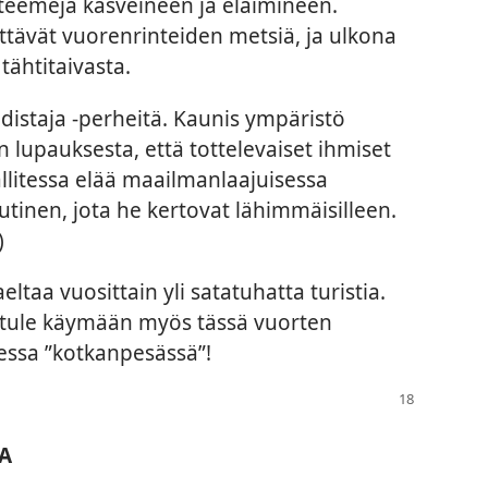
teemejä kasveineen ja eläimineen.
ittävät vuorenrinteiden metsiä, ja ulkona
tähtitaivasta.
distaja -perheitä. Kaunis ympäristö
 lupauksesta, että tottelevaiset ihmiset
llitessa elää maailmanlaajuisessa
utinen, jota he kertovat lähimmäisilleen.
)
eltaa vuosittain yli satatuhatta turistia.
a, tule käymään myös tässä vuorten
sessa ”kotkanpesässä”!
A