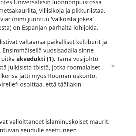
ontes Universalesin luonnonpuistossa
etsäkauriita, villisikoja ja pikkuriistaa.
viar (nimi juontuu ’valkoista jokea’
sta) on Espanjan parhaita lohijokia.
tivat valtaansa paikalliset keltiberit ja
ä. Ensimmäisellä vuosisadalla sinne
 pitkä
akvedukti (1).
Tämä vesijohto
ä julkisista töistä, jotka
roomalaiset
älkensä jätti myös Rooman uskonto.
reliefi osoittaa, että täälläkin
vat valloittaneet islaminuskoiset maurit.
ontuvan seudulle asettuneen