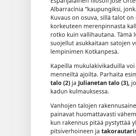
Espanjalainen filosofi José Ort
Albarracínia ”kaupungiksi, jonk
Kuvaus on osuva, sillä talot on
korkeuteen merenpinnasta kalli
rotko kuin vallihautana. Tämä
suojellut asukkaitaan satojen 
lempinimen Kotkanpesä.
Kapeilla mukulakivikaduilla vo
menneiltä ajoilta. Parhaita es
talo (2)
ja
Julianetan talo (3),
j
kadun kulmauksessa.
Vanhojen talojen rakennusainee
painavat huomattavasti vähemm
kun rakennus pitää pystyttää yl
pitsiverhoineen ja
takorautari