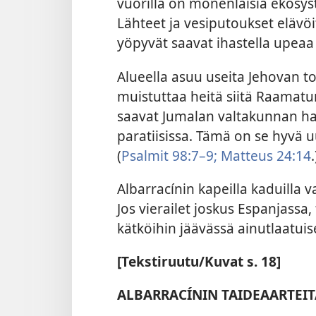
vuorilla on monenlaisia ekosys
Lähteet ja vesiputoukset elävö
yöpyvät saavat ihastella upeaa 
Alueella asuu useita Jehovan to
muistuttaa heitä siitä Raamatun
saavat Jumalan valtakunnan ha
paratiisissa. Tämä on se hyvä u
(
Psalmit 98:7–9;
Matteus 24:14
.
Albarracínin kapeilla kaduilla va
Jos vierailet joskus Espanjass
kätköihin jäävässä ainutlaatui
[Tekstiruutu/Kuvat s. 18]
ALBARRACÍNIN TAIDEAARTEIT