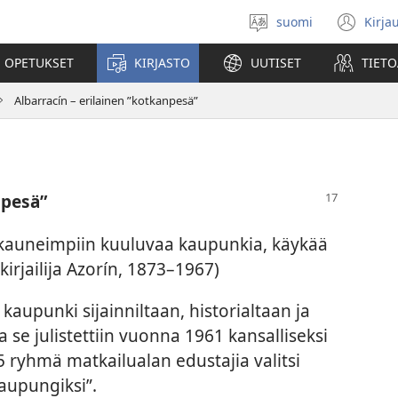
suomi
Kirja
Valitse
(av
kieli
uu
 OPETUKSET
KIRJASTO
UUTISET
TIETO
ikk
Albarracín – erilainen ”kotkanpesä”
npesä”
kauneimpiin kuuluvaa kaupunkia, käykää
kirjailija Azorín, 1873–1967)
aupunki sijainniltaan, historialtaan ja
 se julistettiin vuonna 1961 kansalliseksi
 ryhmä matkailualan edustajia valitsi
aupungiksi”.