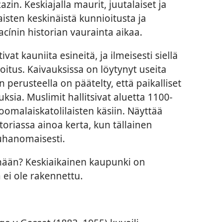
n. Keskiajalla maurit, juutalaiset ja
maisten keskinäistä kunnioitusta ja
acínin historian vaurainta aikaa.
vat kauniita esineitä, ja ilmeisesti siellä
oitus. Kaivauksissa on löytynyt useita
n perusteella on päätelty, että paikalliset
uksia. Muslimit hallitsivat aluetta 1100-
i roomalaiskatolilaisten käsiin. Näyttää
storiassa ainoa kerta, kun tällainen
uhanomaisesti.
änään? Keskiaikainen kaupunki on
a ei ole rakennettu.