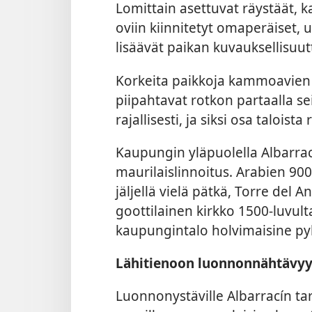
Lomittain asettuvat räystäät, k
oviin kiinnitetyt omaperäiset,
lisäävät paikan kuvauksellisuut
Korkeita paikkoja kammoavien 
piipahtavat rotkon partaalla seis
rajallisesti, ja siksi osa taloist
Kaupungin yläpuolella Albarrac
maurilaislinnoitus. Arabien 90
jäljellä vielä pätkä, Torre de
goottilainen kirkko 1500-luvu
kaupungintalo holvimaisine py
Lähitienoon luonnonnähtävyy
Luonnonystäville Albarracín ta