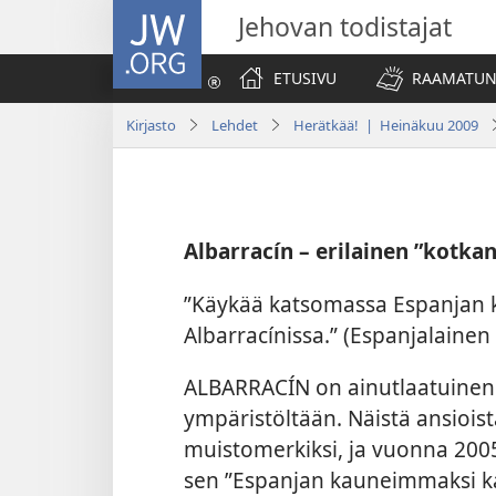
JW.ORG
Jehovan todistajat
ETUSIVU
RAAMATUN
Kirjasto
Lehdet
Herätkää! | Heinäkuu 2009
Albarracín – erilainen ”kotka
”Käykää katsomassa Espanjan 
Albarracínissa.” (Espanjalainen 
ALBARRACÍN on ainutlaatuinen k
ympäristöltään. Näistä ansioista
muistomerkiksi, ja vuonna 2005
sen ”Espanjan kauneimmaksi k