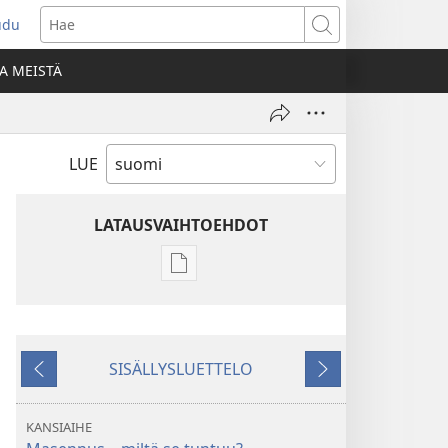
udu
aa
Hae
den
A MEISTÄ
unan)
LUE
LATAUSVAIHTOEHDOT
Julkaisujen
latausvaihtoehdot
HERÄTKÄÄ!
Heinäkuu 2009
SISÄLLYSLUETTELO
Edellinen
Seuraava
KANSIAIHE