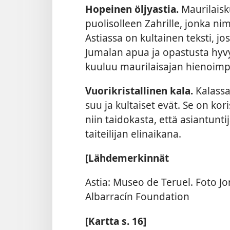
Hopeinen öljyastia.
Maurilaisk
puolisolleen Zahrille, jonka nim
Astiassa on kultainen teksti, jo
Jumalan apua ja opastusta hyv
kuuluu maurilaisajan hienoimpi
Vuorikristallinen kala.
Kalassa
suu ja kultaiset evät. Se on kori
niin taidokasta, että asiantunt
taiteilijan elinaikana.
[Lähdemerkinnät
Astia: Museo de Teruel. Foto Jor
Albarracín Foundation
[Kartta s. 16]