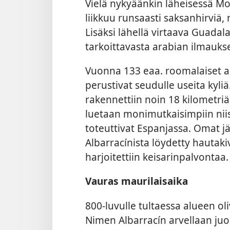
Vielä nykyäänkin läheisessä M
liikkuu runsaasti saksanhirviä, m
Lisäksi lähellä virtaava Guadala
tarkoittavasta arabian ilmaukse
Vuonna 133 eaa. roomalaiset alis
perustivat seudulle useita kyli
rakennettiin noin 18 kilometriä
luetaan monimutkaisimpiin niist
toteuttivat Espanjassa. Omat j
Albarracínista löydetty hautakivi
harjoitettiin keisarinpalvontaa.
Vauras maurilaisaika
800-luvulle tultaessa alueen oli
Nimen Albarracín arvellaan ju