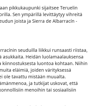
an pikkukaupunki sijaitsee Teruelin
illa. Sen ympärillä levittäytyy vihreitä
seudun joista ja Sierra de Albarracín -
ínin seuduilla liikkui runsaasti riistaa,
iä asukkaita. Heidän luolamaalauksensa
 ja kiinnostuksesta luontoa kohtaan. Niihin
 muita eläimiä, joiden värityksessä
 ei ole tavattu mistään muualta.
ämänmenoa, ja tutkijat uskovat, että
onnollisiin menoihin tai sosiaalisiin