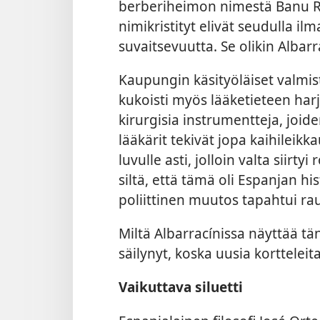
berberiheimon nimestä Banu Razi
nimikristityt elivät seudulla il
suvaitsevuutta. Se olikin Albarr
Kaupungin käsityöläiset valmisti
kukoisti myös lääketieteen harj
kirurgisia instrumentteja, joide
lääkärit tekivät jopa kaihileikka
luvulle asti, jolloin valta siirty
siltä, että tämä oli Espanjan hi
poliittinen muutos tapahtui ra
Miltä Albarracínissa näyttää t
säilynyt, koska uusia kortteleit
Vaikuttava siluetti