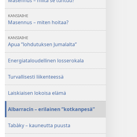
Masennus – miltä se tuntuu?
KANSIAIHE
Masennus – miten hoitaa?
KANSIAIHE
Apua ”lohdutuksen Jumalalta”
Energiataloudellinen losserokala
Turvallisesti liikenteessä
Laiskiaisen lokoisa elämä
Albarracín – erilainen ”kotkanpesä”
Tabàky – kauneutta puusta