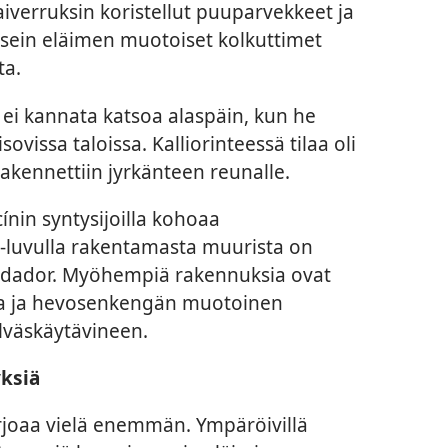
aiverruksin koristellut puuparvekkeet ja
 usein eläimen muotoiset kolkuttimet
ta.
ei kannata katsoa alaspäin, kun he
ovissa taloissa. Kalliorinteessä tilaa oli
a rakennettiin jyrkänteen reunalle.
ínin syntysijoilla kohoaa
0-luvulla rakentamasta muurista on
l Andador. Myöhempiä rakennuksia ovat
lta ja hevosenkengän muotoinen
lväskäytävineen.
ksiä
rjoaa vielä enemmän. Ympäröivillä