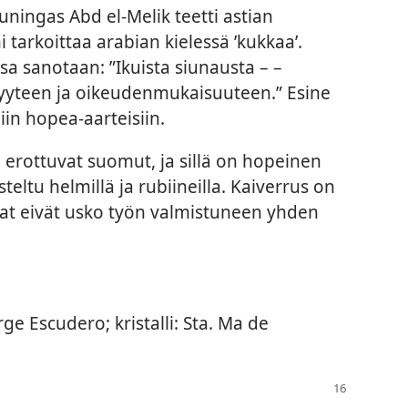
uningas Abd el-Melik teetti astian
i tarkoittaa arabian kielessä ’kukkaa’.
ssa sanotaan: ”Ikuista siunausta – –
yyteen ja oikeudenmukaisuuteen.” Esine
in hopea-aarteisiin.
 erottuvat suomut, ja sillä on hopeinen
steltu helmillä ja rubiineilla. Kaiverrus on
ijat eivät usko työn valmistuneen yhden
ge Escudero; kristalli: Sta. Ma de