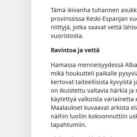
Tämä ikivanha tuhannen asukka
provinssissa Keski-Espanjan vuor
niittyjä, jotka saavat vettä lähi
vuoristosta.
Ravintoa ja vettä
Hamassa menneisyydessä Albarrac
mikä houkutteli paikalle pysyv
kertovat taiteellisista kyvyistä
on ikuistettu valtavia härkiä ja
käytettyä valkoista väriainetta
Maalaukset kuvaavat arkista el
näihin luoliin kokoonnuttiin usk
tapahtumiin.