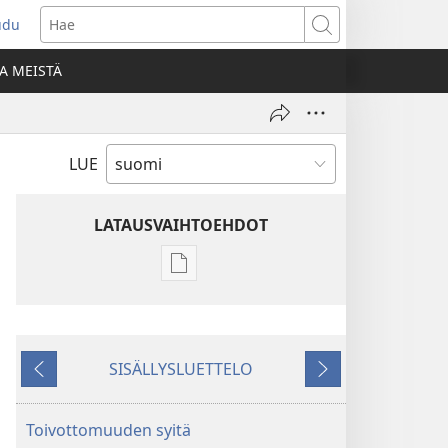
udu
aa
Hae
den
A MEISTÄ
unan)
LUE
LATAUSVAIHTOEHDOT
Julkaisujen
latausvaihtoehdot
HERÄTKÄÄ!
Toukokuu 2008
SISÄLLYSLUETTELO
Edellinen
Seuraava
Toivottomuuden syitä