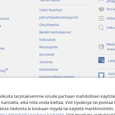
yhte
Etsi 
Usein kysyttyä
(avaa
uuden
Jätä yhteydenottopyyntö
Video
 kutsut
ikkunan)
Ota yhteyttä
t
Haku
Betelin kiertokäynnit
Kokoukset
Media
Muistojuhla
set
viran
Konventit
Lahj
Toiminta
(avaa
uuden
Kokemuksia
®
ting
ikkunan)
Vart
Kansainvälinen järjestö
(avaa
VER
uuden
JW L
ikkunan)
niikoita tarjotaksemme sinulle parhaan mahdollisen käyttö
u raamatunluku
alta, eikä niitä voida kieltää. Voit hyväksyä tai poistaa l
stä tiedoista ei koskaan myydä tai käytetä markkinointiin.
isia tekniikoita koskeva käytäntö
. Voit muokata asetuksiasi