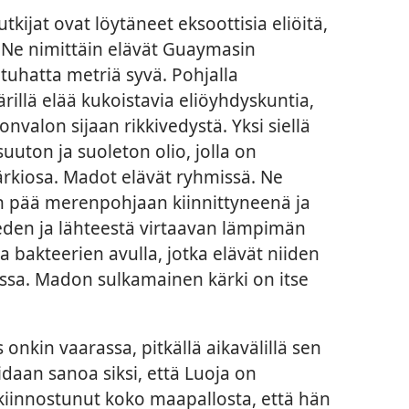
kijat ovat löytäneet eksoottisia eliöitä,
. Ne nimittäin elävät Guaymasin
tuhatta metriä syvä. Pohjalla
illä elää kukoistavia eliöyhdyskuntia,
nvalon sijaan rikkivedystä. Yksi siellä
suuton ja suoleton olio, jolla on
kiosa. Madot elävät ryhmissä. Ne
n pää merenpohjaan kiinnittyneenä ja
eden ja lähteestä virtaavan lämpimän
a bakteerien avulla, jotka elävät niiden
nssa. Madon sulkamainen kärki on itse
nkin vaarassa, pitkällä aikavälillä sen
idaan sanoa siksi, että Luoja on
 kiinnostunut koko maapallosta, että hän