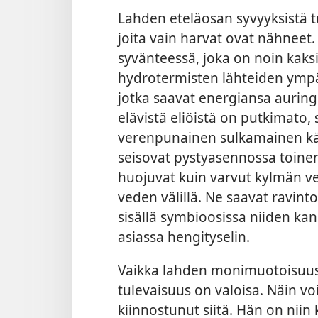
Lahden eteläosan syvyyksistä tut
joita vain harvat ovat nähneet
syvänteessä, joka on noin kaksi
hydrotermisten lähteiden ympär
jotka saavat energiansa auringo
elävistä eliöistä on putkimato, 
verenpunainen sulkamainen kär
seisovat pystyasennossa toine
huojuvat kuin varvut kylmän v
veden välillä. Ne saavat ravinto
sisällä symbioosissa niiden ka
asiassa hengityselin.
Vaikka lahden monimuotoisuus o
tulevaisuus on valoisa. Näin vo
kiinnostunut siitä. Hän on niin