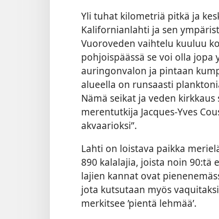
Yli tuhat kilometriä pitkä ja ke
Kalifornianlahti ja sen ympäris
Vuoroveden vaihtelu kuuluu k
pohjoispäässä se voi olla jopa
auringonvalon ja pintaan kump
alueella on runsaasti planktoni
Nämä seikat ja veden kirkkaus 
merentutkija Jacques-Yves Co
akvaarioksi”.
Lahti on loistava paikka merielä
890 kalalajia, joista noin 90:tä
lajien kannat ovat pienenemäss
jota kutsutaan myös vaquitaksi.
merkitsee ’pientä lehmää’.