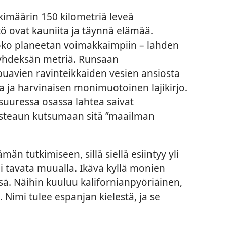
skimäärin 150 kilometriä leveä
tö ovat kauniita ja täynnä elämää.
oko planeetan voimakkaimpiin – lahden
 yhdeksän metriä. Runsaan
uavien ravinteikkaiden vesien ansiosta
a ja harvinaisen monimuotoinen lajikirjo.
suuressa osassa lahtea saivat
usteaun kutsumaan sitä ”maailman
män tutkimiseen, sillä siellä esiintyy yli
 ei tavata muualla. Ikävä kyllä monien
ä. Näihin kuuluu kalifornianpyöriäinen,
 Nimi tulee espanjan kielestä, ja se