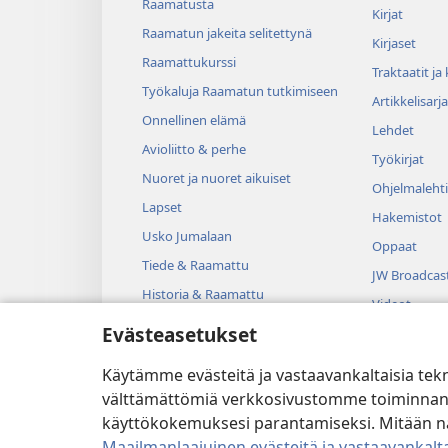
Raamatusta
Kirjat
Raamatun jakeita selitettynä
Kirjaset
Raamattukurssi
Traktaatit ja
Työkaluja Raamatun tutkimiseen
Artikkelisarja
Onnellinen elämä
Lehdet
Avioliitto & perhe
Työkirjat
Nuoret ja nuoret aikuiset
Ohjelmalehti
Lapset
Hakemistot
Usko Jumalaan
Oppaat
Tiede & Raamattu
JW Broadcas
Historia & Raamattu
Videot
Evästeasetukset
Musiikki
Kuunnelmat
Käytämme evästeitä ja vastaavankaltaisia tek
Dramatisoit
välttämättömiä verkkosivustomme toiminnan kann
käyttökokemuksesi parantamiseksi. Mitään näi
Maailmanlaajuinen evästeitä ja vastaavankalta