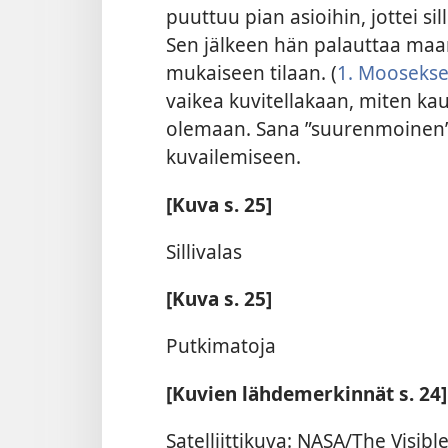
puuttuu pian asioihin, jottei s
Sen jälkeen hän palauttaa maa
mukaiseen tilaan. (
1. Mooseksen
vaikea kuvitellakaan, miten kaun
olemaan. Sana ”suurenmoinen” s
kuvailemiseen.
[Kuva s. 25]
Sillivalas
[Kuva s. 25]
Putkimatoja
[Kuvien lähdemerkinnät s. 24]
Satelliittikuva: NASA/The Visibl