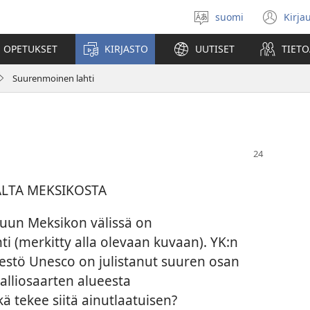
suomi
Kirja
Valitse
(av
kieli
uu
 OPETUKSET
KIRJASTO
UUTISET
TIETO
ikk
Suurenmoinen lahti
ALTA MEKSIKOSTA
un Meksikon välissä on
ti (merkitty alla olevaan kuvaan). YK:n
ärjestö Unesco on julistanut suuren osan
kalliosaarten alueesta
 tekee siitä ainutlaatuisen?