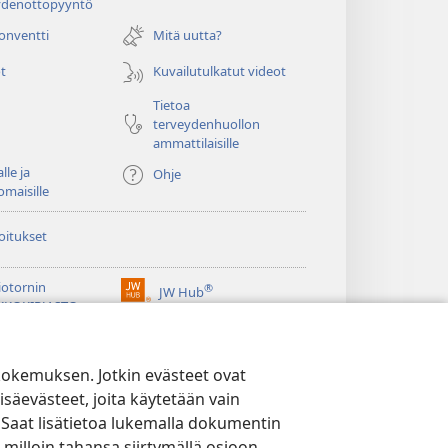
ydenottopyyntö
uuden
ikkunan)
konventti
Mitä uutta?
t
Kuvailutulkatut videot
Tietoa
terveydenhuollon
ammattilaisille
lle ja
Ohje
omaisille
oitukset
iotornin
®
JW Hub
(avaa
KKOKIRJASTO
uuden
®
ikkunan)
ibrary
Watchtower Library
kokemuksen. Jotkin evästeet ovat
isäevästeet, joita käytetään vain
 Saat lisätietoa lukemalla dokumentin
 milloin tahansa siirtymällä osioon