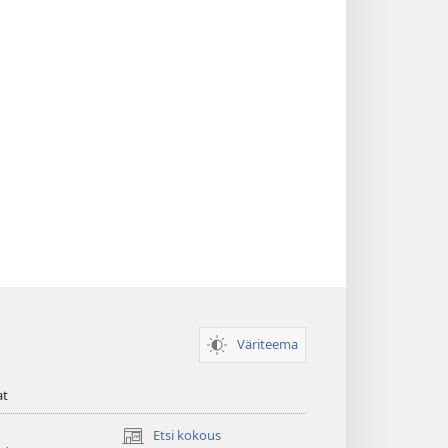
Väriteema
at
Etsi kokous
(avaa