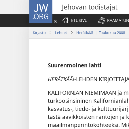
JW.ORG
Jehovan todistajat
ETUSIVU
RAAMATUN
Kirjasto
Lehdet
Herätkää! | Toukokuu 2008
Suurenmoinen lahti
HERÄTKÄÄ!-
LEHDEN KIRJOITTAJ
KALIFORNIAN NIEMIMAAN ja mu
turkoosinsininen Kalifornianlah
kasvatus-, tiede- ja kulttuurij
tästä aavikkoisten rantojen ja 
maailmanperintökohteeksi. Mikä