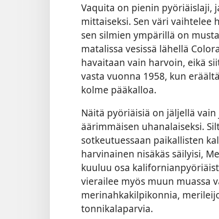
Vaquita on pienin pyöriäislaji,
mittaiseksi. Sen väri vaihtele
sen silmien ympärillä on mustat
matalissa vesissä lähellä Color
havaitaan vain harvoin, eikä sii
vasta vuonna 1958, kun eräältä
kolme pääkalloa.
Näitä pyöriäisiä on jäljellä vain 
äärimmäisen uhanalaiseksi. Si
sotkeutuessaan paikallisten kal
harvinainen nisäkäs säilyisi, M
kuuluu osa kalifornianpyöriäist
vierailee myös muun muassa va
merinahkakilpikonnia, merileijon
tonnikalaparvia.