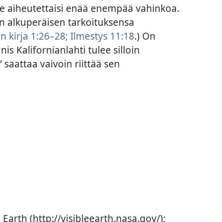
ille aiheutettaisi enää enempää vahinkoa.
n alkuperäisen tarkoituksensa
 kirja 1:26–28;
Ilmestys 11:18
.) On
is Kalifornianlahti tulee silloin
aattaa vaivoin riittää sen
e Earth (http://visibleearth.nasa.gov/);