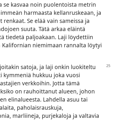
 ja se kasvaa noin puolentoista metrin
e himmeän harmaasta kellanruskeaan, ja
 renkaat. Se elää vain sameissa ja
adojoen suuta. Tätä arkaa eläintä
tä tiedetä paljoakaan. Laji löydettiin
 Kalifornian niemimaan rannalta löytyi
joitakin satoja, ja laji onkin luokiteltu
lti kymmeniä hukkuu joka vuosi
astajien verkkoihin. Jotta tämä
eksiko on rauhoittanut alueen, johon
en elinalueesta. Lahdella asuu tai
laita, paholaisrauskuja,
ia, marliineja, purjekaloja ja valtavia