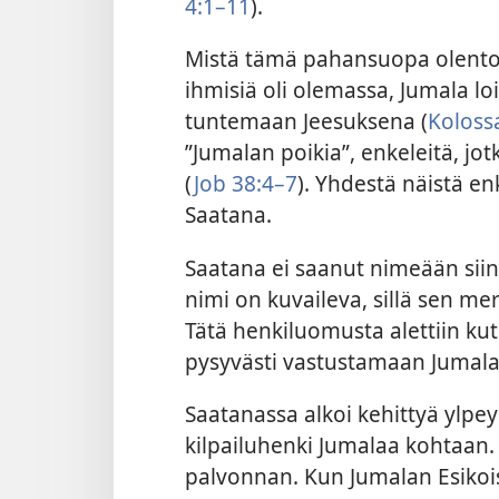
4:1–11
).
Mistä tämä pahansuopa olento 
ihmisiä oli olemassa, Jumala loi
tuntemaan Jeesuksena (
Kolossa
”Jumalan poikia”, enkeleitä, jotk
(
Job 38:4–7
). Yhdestä näistä e
Saatana.
Saatana ei saanut nimeään siin
nimi on kuvaileva, sillä sen merk
Tätä henkiluomusta alettiin ku
pysyvästi vastustamaan Jumala
Saatanassa alkoi kehittyä ylpe
kilpailuhenki Jumalaa kohtaan.
palvonnan. Kun Jumalan Esikois