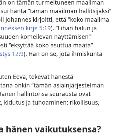
 hän on tämän turmeltuneen maailman
tsui häntä ”tämän maailman hallitsijaksi”
oli Johannes kirjoitti, että ”koko maailma
anneksen kirje 5:19
). ”Lihan halun ja
lisuuden komeilevan näyttämisen”
esti ”eksyttää koko asuttua maata”
stys 12:9
). Hän on se, jota ihmiskunta
kuten Eeva, tekevät hänestä
atana onkin ”tämän asiainjärjestelmän
 Hänen hallintonsa seurausta ovat
, kidutus ja tuhoaminen; rikollisuus,
a hänen vaikutuksensa?