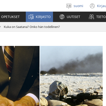
suomi
Kirja
Valitse
(av
kieli
uu
 OPETUKSET
KIRJASTO
UUTISET
TIETO
ikk
Kuka on Saatana? Onko hän todellinen?