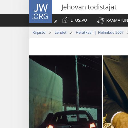
JW.ORG
Jehovan todistajat
ETUSIVU
RAAMATUN
Kirjasto
Lehdet
Herätkää! | Helmikuu 2007