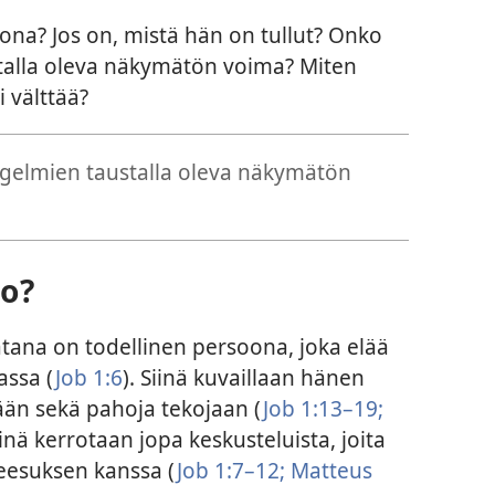
na? Jos on, mistä hän on tullut? Onko
alla oleva näkymätön voima? Miten
 välttää?
elmien taustalla oleva näkymätön
o?
tana on todellinen persoona, joka elää
ssa (
Job 1:6
). Siinä kuvaillaan hänen
ään sekä pahoja tekojaan (
Job 1:13–19;
Siinä kerrotaan jopa keskusteluista, joita
Jeesuksen kanssa (
Job 1:7–12;
Matteus