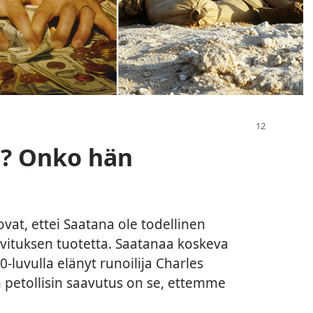
a? Onko hän
at, ettei Saatana ole todellinen
vituksen tuotetta. Saatanaa koskeva
00-luvulla elänyt runoilija Charles
en petollisin saavutus on se, ettemme