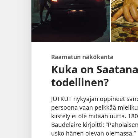
Raamatun näkökanta
Kuka on Saatan
todellinen?
JOTKUT nykyajan oppineet sanov
persoona vaan pelkkää mieliku
kiistely ei ole mitään uutta. 18
Baudelaire kirjoitti: ”Paholais
usko hänen olevan olemassa.”