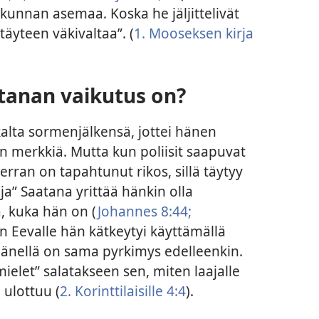
kunnan asemaa. Koska he jäljittelivät
täyteen väkivaltaa”. (
1. Mooseksen kirja
tanan vaikutus on?
kalta sormenjälkensä, jottei hänen
än merkkiä. Mutta kun poliisit saapuvat
kerran on tapahtunut rikos, sillä täytyy
ja” Saatana yrittää hänkin olla
, kuka hän on (
Johannes 8:44;
n Eevalle hän kätkeytyi käyttämällä
änellä on sama pyrkimys edelleenkin.
ielet” salatakseen sen, miten laajalle
ulottuu (
2. Korinttilaisille 4:4
).