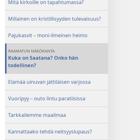
Mitä kirkoille on tapahtumassa?
Millainen on kristillisyyden tulevaisuus?
Pajukasvit – moni-ilmeinen heimo
RAAMATUN NÄKÖKANTA
Kuka on Saatana? Onko hän
todellinen?
Elämää uinuvan jättiläisen varjossa
Vuoripyy – outo lintu paratiisissa
Tarkkailemme maailmaa
Kannattaako tehdä neitsyyslupaus?