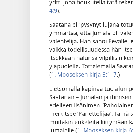
yritti jopa houkutella tätä tek
4:9
).
Saatana ei ”pysynyt lujana totu
ymmärtää, että Jumala oli valeht
valehtelija. Hän sanoi Eevalle, 
vaikka todellisuudessa hän itse
itsekkään halunsa vilpillisin k
yläpuolelle. Tottelemalla Saat
(
1. Mooseksen kirja 3:1–7
.)
Lietsomalla kapinaa tuo alun pe
Saatanan – Jumalan ja ihmisen v
edelleen lisänimen ”Paholainen
merkitsee ’Panettelijaa’. Tämä
muitakin enkeleitä liittymään
Jumalalle (
1. Mooseksen kirja 6: