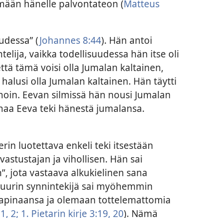
emään hänelle palvontateon (
Matteus
udessa” (
Johannes 8:44
). Hän antoi
elija, vaikka todellisuudessa hän itse oli
että tämä voisi olla Jumalan kaltainen,
 halusi olla Jumalan kaltainen. Hän täytti
einoin. Eevan silmissä hän nousi Jumalan
anaa Eeva teki hänestä jumalansa.
rin luotettava enkeli teki itsestään
astustajan ja vihollisen. Hän sai
”, jota vastaava alkukielinen sana
 suurin synnintekijä sai myöhemmin
 kapinaansa ja olemaan tottelemattomia
1, 2;
1. Pietarin kirje 3:19, 20
). Nämä