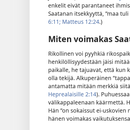
enkelit eivät parantaneet ihmis
Saatanan itsekkyyttä, ”maa tuli 
6:11;
Matteus 12:24
.)
Miten voimakas Saa
Rikollinen voi pyyhkiä rikospai
henkilöllisyydestään jäisi mitä
paikalle, he tajuavat, että kun 
olla tekijä. Alkuperäinen ”tappa
antamatta mitään merkkiä siitä
Heprealaisille 2:14
). Puhuessaa
välikappaleenaan käärmettä. H
Hän ”on sokaissut ei-uskovien m
hänen voimakas vaikutuksensa 