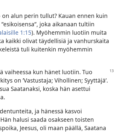
on alun perin tullut? Kauan ennen kuin
 ”esikoisensa”, joka aikanaan tultiin
laisille 1:15
). Myöhemmin luotiin muita
a kaikki olivat täydellisiä ja vanhurskaita
nkeleistä tuli kuitenkin myöhemmin
ä vaiheessa kun hänet luotiin. Tuo
itys on ’Vastustaja; Vihollinen; Syyttäjä’.
tsua Saatanaksi, koska hän asettui
a.
ydentunteita, ja hänessä kasvoi
 Hän halusi saada osakseen toisten
poika, Jeesus, oli maan päällä, Saatana