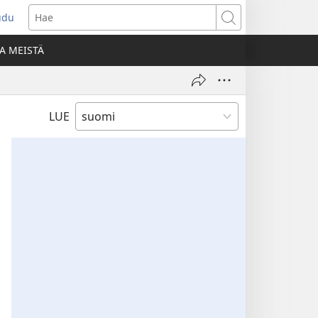
udu
aa
Hae
den
A MEISTÄ
unan)
LUE