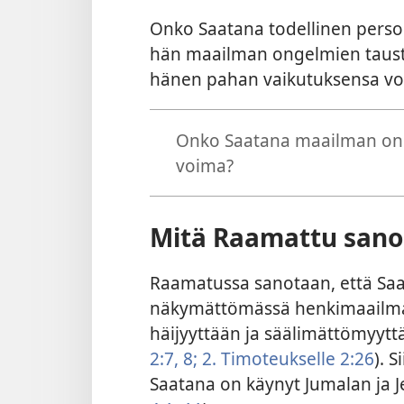
Onko Saatana todellinen persoo
hän maailman ongelmien taust
hänen pahan vaikutuksensa voi
Onko Saatana maailman ong
voima?
Mitä Raamattu sano
Raamatussa sanotaan, että Saa
näkymättömässä henkimaailma
häijyyttään ja säälimättömyytt
2:7, 8;
2. Timoteukselle 2:26
). 
Saatana on käynyt Jumalan ja 