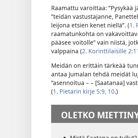
Raamattu varoittaa: ”Pysykää jä
”teidän vastustajanne, Panettel
leijona etsien kenet niellä”. (
1. 
raamatunkohta on vakavoittava,
pääsee voitolle” vain niistä, jot
valppaina (
2. Korinttilaisille 2:1
Meidän on erittäin tärkeää tun
antaa Jumalan tehdä meidät luji
”asennoitua – – [Saatanaa] vast
(
1. Pietarin kirje 5:9, 10
.)
OLETKO MIETTIN
Mistä Saatana on tullut?