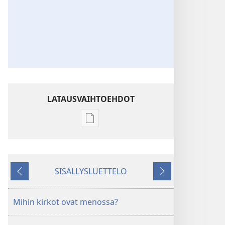
LATAUSVAIHTOEHDOT
Julkaisujen
latausvaihtoehdot
HERÄTKÄÄ!
Helmikuu 2007
SISÄLLYSLUETTELO
Edellinen
Seuraava
Mihin kirkot ovat menossa?