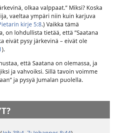
rkevinä, olkaa valppaat.” Miksi? Koska
ija, vaeltaa ympäri niin kuin karjuva
Pietarin kirje 5:8
.) Vaikka tämä
 on lohdullista tietää, että ”Saatana
ka eivät pysy järkevinä – eivät ole
1
).
nustaa, että Saatana on olemassa, ja
ksi ja vahvoiksi. Sillä tavoin voimme
aan” ja pysyä Jumalan puolella.
YT?
 (
Job 38:4–7;
Johannes 8:44
)