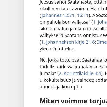
Jeesus sanoi Saatanasta, että
rikollinen taustavoima. Hän ku
(
Johannes 12:31;
16:11
). Apost
on paholaisen vallassa” (
1. Joh
silmien halun ja elämän varal
välityksellä Saatana onnistune
(
1. Johanneksen kirje 2:16;
Ilme
yleensä tottelee.
Ne, jotka tottelevat Saatanaa 
todellisuudessa jumalansa. Sa
jumala” (
2. Korinttilaisille 4:4
).
ulkokultaisuus ja valheet; sodat
ahneus ja korruptio.
Miten voimme torju