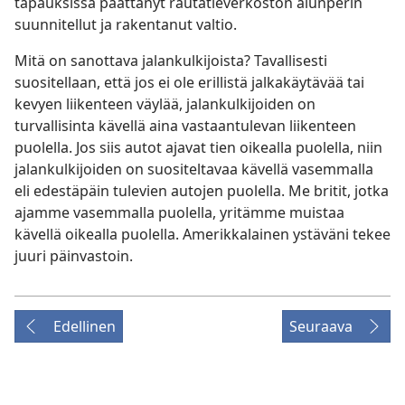
tapauksissa päättänyt rautatieverkoston alunperin
suunnitellut ja rakentanut valtio.
Mitä on sanottava jalankulkijoista? Tavallisesti
suositellaan, että jos ei ole erillistä jalkakäytävää tai
kevyen liikenteen väylää, jalankulkijoiden on
turvallisinta kävellä aina vastaantulevan liikenteen
puolella. Jos siis autot ajavat tien oikealla puolella, niin
jalankulkijoiden on suositeltavaa kävellä vasemmalla
eli edestäpäin tulevien autojen puolella. Me britit, jotka
ajamme vasemmalla puolella, yritämme muistaa
kävellä oikealla puolella. Amerikkalainen ystäväni tekee
juuri päinvastoin.
Edellinen
Seuraava