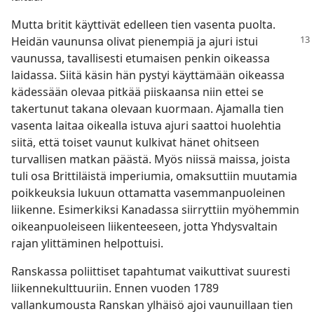
Mutta britit käyttivät edelleen tien vasenta puolta.
Heidän vaununsa
olivat pienempiä ja ajuri istui
vaunussa, tavallisesti etumaisen penkin oikeassa
laidassa. Siitä käsin hän pystyi käyttämään oikeassa
kädessään olevaa pitkää piiskaansa niin ettei se
takertunut takana olevaan kuormaan. Ajamalla tien
vasenta laitaa oikealla istuva ajuri saattoi huolehtia
siitä, että toiset vaunut kulkivat hänet ohitseen
turvallisen matkan päästä. Myös niissä maissa, joista
tuli osa Brittiläistä imperiumia, omaksuttiin muutamia
poikkeuksia lukuun ottamatta vasemmanpuoleinen
liikenne. Esimerkiksi Kanadassa siirryttiin myöhemmin
oikeanpuoleiseen liikenteeseen, jotta Yhdysvaltain
rajan ylittäminen helpottuisi.
Ranskassa poliittiset tapahtumat vaikuttivat suuresti
liikennekulttuuriin. Ennen vuoden 1789
vallankumousta Ranskan ylhäisö ajoi vaunuillaan tien