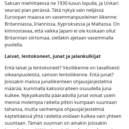
Saksan miehittäessä ne 1930-luvun lopulla, ja Unkari
seurasi pian perässä. Tätä nykyä vain neljässä
Euroopan maassa on vasemmanpuoleinen liikenne:
Britanniassa, Irlannissa, Kyproksessa ja Maltassa. On
kiinnostavaa, että vaikka Japani ei ole koskaan ollut
Britannian siirtomaa, sielläkin ajetaan vasemmalla
puolella.
Laivat, lentokoneet, junat ja jalankulkijat
Entä laivat ja lentokoneet? Vesiliikenne on tavallisesti
oikeanpuoleista, samoin lentoliikenne. Entä junat?
Joissakin maissa junaliikenteen ohjausjärjestelmä
määrää, kummalla kaksoisraiteen osuudella juna
kulkee. Nykyaikaisilla pääradoilla junat voivat usein
mennä molempia raiteita pitkin kumpaan suuntaan
tahansa, mutta vanhempia ohjausjärjestelmiä
käytettäessä yhtä raidetta voidaan kulkea vain yhteen
suuntaan. Tämän suunnan on ainakin joissakin