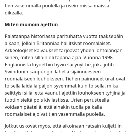
tien vasemmalla puolella ja useimmissa maissa
oikealla.
Miten muinoin ajettiin
Palataanpa historiassa parituhatta vuotta taaksepäin
aikaan, jolloin Britanniaa hallitsivat roomalaiset.
Arkeologiset kaivaukset tarjoavat yhden johtolangan
siihen, miten silloin oli tapana ajaa. Vuonna 1998
Englannista löydettiin hyvin säilynyt tie, joka johti
Swindonin kaupungin lähellä sijainneeseen
roomalaiseen louhokseen. Tiehen painuneet urat ovat
toisella laidalla paljon syvemmät kuin toisella, mikä
selittyisi sillä, että vaunut ajettiin louhokseen tyhjinä ja
tuotiin sieltä pois kivilastissa. Urien perusteella
voidaan päätellä, että ainakin tuolla paikalla
roomalaiset ajoivat tien vasemmalla puolella.
Jotkut uskovat myös, että aikoinaan ratsain kuljettiin