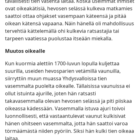
tavallisesti tien vasenta laitaa. Koska useimmat ihmiset
ovat oikeakätisiä, hevosen selässä kulkeva matkamies
saattoi ottaa ohjakset vasempaan käteensä ja pitää
oikean kätensä vapaana. Näin hänellä oli mahdollisuus
tervehtiä kättelemällä ohi kulkevia ratsastajia tai
tarpeen vaatiessa puolustaa itseään miekalla.
Muutos oikealle
Kun kuormia alettiin 1700-luvun lopulla kuljettaa
suurilla, useiden hevosparien vetämillä vaunuilla,
siirryttiin muun muassa Yhdysvalloissa tien
vasemmalta puolelta oikealle. Tällaisissa vaunuissa ei
ollut istuinta ajurille, joten hän ratsasti
takavasemmalla olevan hevosen selässä ja piti piiskaa
oikeassa kädessään. Vasemmalla istuva ajuri toivoi
luonnollisesti, että vastaantulevat vaunut kulkisivat
hänen ohitseen vasemmalta, jotta hän saattoi varoa
törmäämästä niiden pyöriin. Siksi hän kulki tien oikeaa
laitaa.