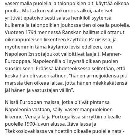
vasemmalla puolella ja talonpoikien piti käyttää oikeaa
puolta. Mutta kun vallankumous alkoi, aateliset
yrittivät epätoivoisesti salata henkilöllisyytensä
kulkemalla talonpoikien joukossa tien oikealla puolella.
Vuoteen 1794 mennessä Ranskan hallitus oli ottanut
oikeanpuoleisen liikenteen käyttöön Pariisissa, ja
myöhemmin tämä käytäntö levisi edelleen, kun
Napoleon I:n sotajoukot valloittivat laajalti Manner-
Eurooppaa. Napoleonilla oli syynsä oikean puolen
suosimiseen. Eräässä lähdeteoksessa selitetään, että
koska hän oli vasenkätinen, ”hänen armeijoidensa piti
marssia tien oikeaa laitaa, jotta hänen miekkakätensä
jäi hänen ja vastustajan väliin”.
Niissä Euroopan maissa, jotka pitivät pintansa
Napoleonia vastaan, säilyi vasemmanpuoleinen
liikenne. Venäjällä ja Portugalissa siirryttiin oikealle
puolelle 1900-luvun alussa. Itävallassa ja
Tšekkoslovakiassa vaihdettiin oikealle puolelle natsi-