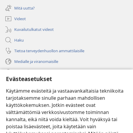
ikkunan)
uuden
Mitä uutta?
ikkunan)
Videot
Kuvailutulkatut videot
Haku
Tietoa terveydenhuollon ammattilaisille
Medialle ja viranomaisille
Ohje
Evästeasetukset
Lahjoitukset
(avaa
Käytämme evästeitä ja vastaavankaltaisia tekniikoita
uuden
tarjotaksemme sinulle parhaan mahdollisen
ikkunan)
Vartiotornin VERKKOKIRJASTO
käyttökokemuksen. Jotkin evästeet ovat
(avaa
välttämättömiä verkkosivustomme toiminnan
uuden
®
JW Hub
ikkunan)
kannalta, eikä niitä voida kieltää. Voit hyväksyä tai
(avaa
uuden
poistaa lisäevästeet, joita käytetään vain
®
JW Library
ikkunan)