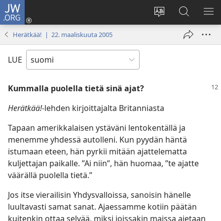
JW.ORG
Kirjaudu
(avaa
Vaihda
Hae
NÄ
uuden
sivuston
JW.ORG-
VA
Herätkää! | 22. maaliskuuta 2005
ikkunan)
kieli
sivustolta
LUE
Kummalla puolella tietä sinä ajat?
Herätkää!-
lehden kirjoittajalta Britanniasta
Tapaan amerikkalaisen ystäväni lentokentällä ja
menemme yhdessä autolleni. Kun pyydän häntä
istumaan eteen, hän pyrkii mitään ajattelematta
kuljettajan paikalle. ”Ai niin”, hän huomaa, ”te ajatte
väärällä puolella tietä.”
Jos itse vierailisin Yhdysvalloissa, sanoisin hänelle
luultavasti samat sanat. Ajaessamme kotiin päätän
kuitenkin ottaa selvää, miksi joissakin maissa ajetaan