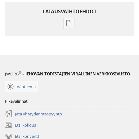
LATAUSVAIHTOEHDOT
Julkaisujen
latausvaihtoehdot
LEHDET
22. maaliskuuta
2005
®
JW.ORG
– JEHOVAN TODISTAJIEN VIRALLINEN VERKKOSIVUSTO
Väriteema
Pikavalinnat
Jätä yhteydenottopyyntö
Etsi kokous
(avaa
uuden
Etsi konventti
(avaa