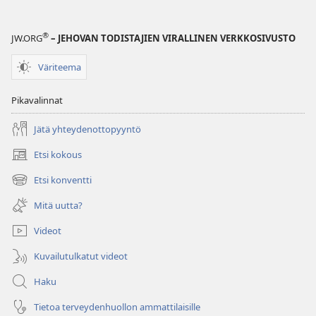
®
JW.ORG
– JEHOVAN TODISTAJIEN VIRALLINEN VERKKOSIVUSTO
Väriteema
Pikavalinnat
Jätä yhteydenottopyyntö
Etsi kokous
(avaa
uuden
Etsi konventti
(avaa
ikkunan)
uuden
Mitä uutta?
ikkunan)
Videot
Kuvailutulkatut videot
Haku
Tietoa terveydenhuollon ammattilaisille