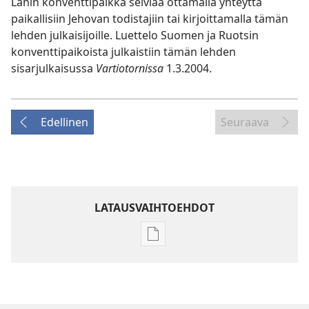
Lähin konventtipaikka selviää ottamalla yhteyttä
paikallisiin Jehovan todistajiin tai kirjoittamalla tämän
lehden julkaisijoille. Luettelo Suomen ja Ruotsin
konventtipaikoista julkaistiin tämän lehden
sisarjulkaisussa
Vartiotornissa
1.3.2004.
Edellinen
Seuraava
LATAUSVAIHTOEHDOT
Julkaisujen
latausvaihtoehdot
HERÄTKÄÄ!
22. toukokuuta
2004