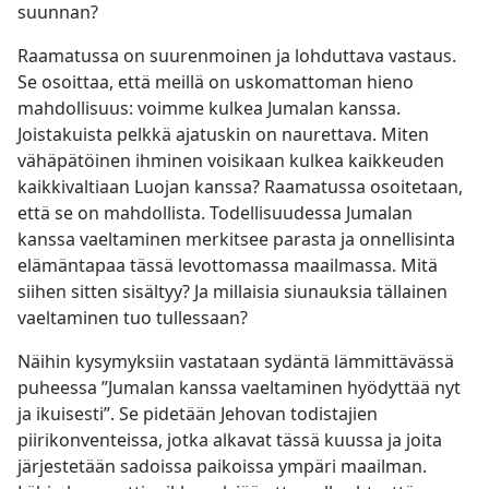
suunnan?
Raamatussa on suurenmoinen ja lohduttava vastaus.
Se osoittaa, että meillä on uskomattoman hieno
mahdollisuus: voimme kulkea Jumalan kanssa.
Joistakuista pelkkä ajatuskin on naurettava. Miten
vähäpätöinen ihminen voisikaan kulkea kaikkeuden
kaikkivaltiaan Luojan kanssa? Raamatussa osoitetaan,
että se on mahdollista. Todellisuudessa Jumalan
kanssa vaeltaminen merkitsee parasta ja onnellisinta
elämäntapaa tässä levottomassa maailmassa. Mitä
siihen sitten sisältyy? Ja millaisia siunauksia tällainen
vaeltaminen tuo tullessaan?
Näihin kysymyksiin vastataan sydäntä lämmittävässä
puheessa ”Jumalan kanssa vaeltaminen hyödyttää nyt
ja ikuisesti”. Se pidetään Jehovan todistajien
piirikonventeissa, jotka alkavat tässä kuussa ja joita
järjestetään sadoissa paikoissa ympäri maailman.