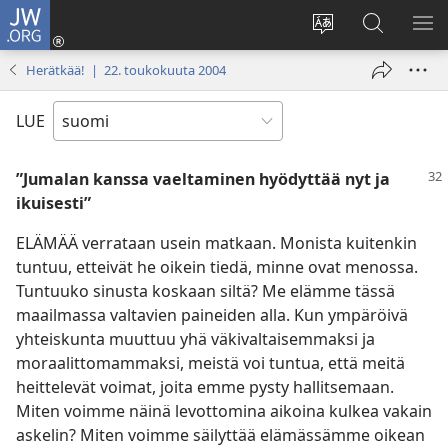
JW.ORG
Kirjaudu
(avaa
Vaihda
Hae
NÄ
uuden
sivuston
JW.ORG-
VA
Herätkää! | 22. toukokuuta 2004
ikkunan)
kieli
sivustolta
LUE
”Jumalan kanssa vaeltaminen hyödyttää nyt ja
ikuisesti”
ELÄMÄÄ verrataan usein matkaan. Monista kuitenkin
tuntuu, etteivät he oikein tiedä, minne ovat menossa.
Tuntuuko sinusta koskaan siltä? Me elämme tässä
maailmassa valtavien paineiden alla. Kun ympäröivä
yhteiskunta muuttuu yhä väkivaltaisemmaksi ja
moraalittomammaksi, meistä voi tuntua, että meitä
heittelevät voimat, joita emme pysty hallitsemaan.
Miten voimme näinä levottomina aikoina kulkea vakain
askelin? Miten voimme säilyttää elämässämme oikean