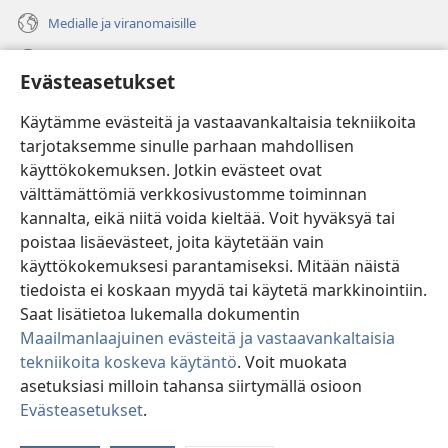
Medialle ja viranomaisille
Ohje
Evästeasetukset
Lahjoitukset
(avaa
Käytämme evästeitä ja vastaavankaltaisia tekniikoita
uuden
tarjotaksemme sinulle parhaan mahdollisen
ikkunan)
Vartiotornin VERKKOKIRJASTO
käyttökokemuksen. Jotkin evästeet ovat
(avaa
välttämättömiä verkkosivustomme toiminnan
uuden
®
JW Hub
ikkunan)
kannalta, eikä niitä voida kieltää. Voit hyväksyä tai
(avaa
uuden
poistaa lisäevästeet, joita käytetään vain
®
JW Library
ikkunan)
käyttökokemuksesi parantamiseksi. Mitään näistä
tiedoista ei koskaan myydä tai käytetä markkinointiin.
Watchtower Library
Saat lisätietoa lukemalla dokumentin
Maailmanlaajuinen evästeitä ja vastaavankaltaisia
tekniikoita koskeva käytäntö
. Voit muokata
asetuksiasi milloin tahansa siirtymällä osioon
Copyright
© 2026 Watch Tower Bible and Tract Society of Pennsylvania.
Evästeasetukset
.
Nä
KÄYTTÖEHDOT
|
TIETOSUOJAKÄYTÄNTÖ
|
EVÄSTEASETUKSET
si