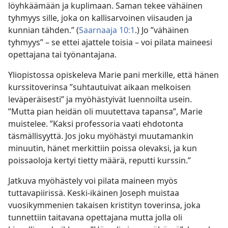
löyhkäämään ja kuplimaan. Saman tekee vähäinen
tyhmyys sille, joka on kallisarvoinen viisauden ja
kunnian tähden.” (
Saarnaaja 10:1
.) Jo ”vähäinen
tyhmyys” – se ettei ajattele toisia – voi pilata maineesi
opettajana tai työnantajana.
Yliopistossa opiskeleva Marie pani merkille, että hänen
kurssitoverinsa ”suhtautuivat aikaan melkoisen
leväperäisesti” ja myöhästyivät luennoilta usein.
”Mutta pian heidän oli muutettava tapansa”, Marie
muistelee. ”Kaksi professoria vaati ehdotonta
täsmällisyyttä. Jos joku myöhästyi muutamankin
minuutin, hänet merkittiin poissa olevaksi, ja kun
poissaoloja kertyi tietty määrä, reputti kurssin.”
Jatkuva myöhästely voi pilata maineen myös
tuttavapiirissä. Keski-ikäinen Joseph muistaa
vuosikymmenien takaisen kristityn toverinsa, joka
tunnettiin taitavana opettajana mutta jolla oli