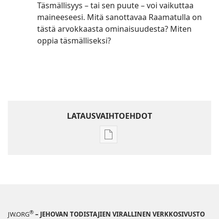
Täsmällisyys – tai sen puute – voi vaikuttaa
maineeseesi. Mitä sanottavaa Raamatulla on
tästä arvokkaasta ominaisuudesta? Miten
oppia täsmälliseksi?
LATAUSVAIHTOEHDOT
Julkaisujen
latausvaihtoehdot
HERÄTKÄÄ!
8. huhtikuuta
2004
®
JW.ORG
– JEHOVAN TODISTAJIEN VIRALLINEN VERKKOSIVUSTO