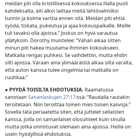
meidän piti olla kristillisessä kokouksessa illalla puoli
kahdeksalta, äiti alkoi laittaa meitä lähtövalmiiksi
tunnin ja kolme varttia ennen sitä. Meidän piti ehtiä
syödä, tiskata, pukeutua ja ajaa kokouspaikalle. Meille
tuli tavaksi olla ajoissa.” Joskus on hyvä varautua
yllätyksiin. Dorothy muistelee: ”Vähän aikaa sitten
minun piti hakea muutama ihminen kokoukseen.
Matkalla rengas puhkesi. Se vaihdettiin, mutta ehdin
silti ajoissa. Varaan aina ylimääräistä aikaa siltä varalta,
että auton kanssa tulee ongelmia tai matkalla on
ruuhkaa.”
●
PYYDÄ TOISILTA EHDOTUKSIA.
Raamatussa
sanotaan
Sananlaskujen 27:17
:ssä: ”Raudalla rautakin
teroitetaan. Niin teroittaa toinen mies toisen kasvoja.”
Sovella tätä periaatetta siten, että juttelet sellaisten
kanssa, joilla on samanlaiset olosuhteet kuin sinulla
mutta jotka onnistuvat olemaan aina ajoissa. Heillä on
usein hyödyllisiä ehdotuksia.