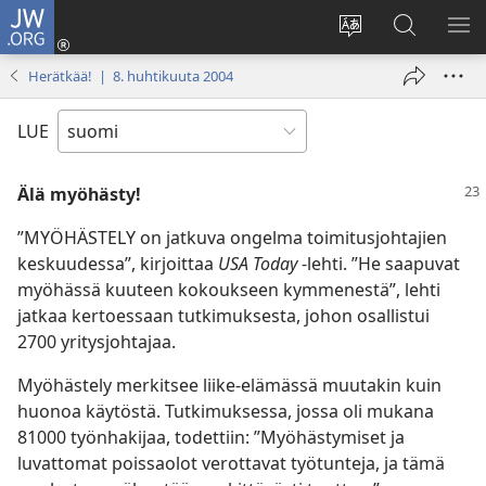
JW.ORG
Kirjaudu
(avaa
Vaihda
Hae
NÄ
uuden
sivuston
JW.ORG-
VA
Herätkää! | 8. huhtikuuta 2004
ikkunan)
kieli
sivustolta
LUE
Älä myöhästy!
”MYÖHÄSTELY on jatkuva ongelma toimitusjohtajien
keskuudessa”, kirjoittaa
USA Today
-lehti. ”He saapuvat
myöhässä kuuteen kokoukseen kymmenestä”, lehti
jatkaa kertoessaan tutkimuksesta, johon osallistui
2700 yritysjohtajaa.
Myöhästely merkitsee liike-elämässä muutakin kuin
huonoa käytöstä. Tutkimuksessa, jossa oli mukana
81000 työnhakijaa, todettiin: ”Myöhästymiset ja
luvattomat poissaolot verottavat työtunteja, ja tämä