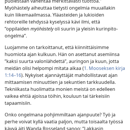
puolestaan vähentää merkittävästi tuottoa.”
Myöhästely aiheuttaa tietysti ongelmia muuallakin
kuin liikemaailmassa. Yläasteiden ja lukioiden
rehtoreille tehdyssä kyselyssä kävi ilmi, että
”oppilaiden
myöhästely
oli suurin ja yleisin kurinpito-
ongelma”.
Luojamme on tarkoittanut, että kiinnittäisimme
huomiota ajan kulkuun. Hän on asettanut asemiinsa
”kaksi suurta valonlähdettä”, auringon ja kuun, jotta
meidän olisi helpompi mitata aikaa (
1. Mooseksen kirja
1:14–16
). Nykyiset ajannäyttäjät mahdollistavat ajan
mittaamisen minuuttien ja sekuntien tarkkuudella.
Tekniikasta huolimatta monien meistä on edelleen
vaikea ehtiä ajoissa töihin, kouluun tai tärkeisiin
tapaamisiin.
Onko ongelmana pohjimmiltaan ajanpuute? Työ ja
perhe voivat kyllä vaatia paljon, mutta toisaalta työssä
käyvä äiti Wanda Rosseland sanoo: ”Lakkasin