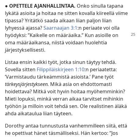
●
OPETTELE AJANHALLINTAA.
Onko sinulla tapana
lykätä asioita ja hoitaa ne sitten kovalla kiireellä viime
tipassa? Yritätkö saada aikaan liian paljon liian
lyhyessä ajassa?
Saarnaajan 3:1
:n periaate voi olla
hyödyksi: ”Kaikelle on määräaika.” Kun asioille on
oma määräaikansa, niistä voidaan huolehtia
järjestyksellisesti.
Listaa ensin kaikki työt, jotka sinun täytyy tehdä.
Sovella sitten
Filippiläiskirjeen 1:10
:n periaatetta:
’Varmistaudu tärkeämmistä asioista.’ Pane työt
tärkeysjärjestykseen.
Mikä asia on ehdottomasti
hoidettava? Mitkä voit hyvin hoitaa myöhemminkin?
Mieti lopuksi, minkä verran aikaa tarvitset mihinkin
työhön ja milloin voit tehdä sen. Ole realistinen äläkä
ahda aikataulua liian täyteen.
Dorothy antaa tunnustusta vanhemmilleen siitä, että
he opettivat hänet täsmälliseksi. Hän kertoo: ”Jos