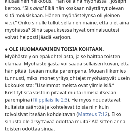
kiusallinen heikkous. ”Hän oli aina myöhässä”, Joseph
kertoo. ”Siis
aina!
Eikä hän koskaan näyttänyt olevan
siitä moksiskaan. Hänen myöhästelynsä oli yleinen
vitsi.” Onko sinulle tullut sellainen maine, että olet aina
myöhässä? Siinä tapauksessa hyvät ominaisuutesi
voivat helposti jäädä varjoon.
●
OLE HUOMAAVAINEN TOISIA KOHTAAN.
Myöhästely on epäkohteliasta, ja se haittaa toisten
elämää. Myöhästelijästä voi saada sellaisen kuvan, että
hän pitää itseään muita parempana. Muuan liikemies
tunnusti, miksi monet yritysjohtajat myöhästyvät usein
kokouksista: ”Useimmat meistä ovat ylimielisiä.”
Kristityt sitä vastoin pitävät muita ihmisiä itseään
parempina (
Filippiläisille 2:3
). He myös noudattavat
kultaista sääntöä ja kohtelevat toisia niin kuin
toivoisivat itseään kohdeltavan (
Matteus 7:12
). Eikö
sinusta ole ärsyttävää odottaa muita? Älä sitten anna
toisten odottaa sinua.