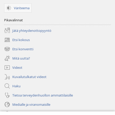
Väriteema
Pikavalinnat
Jätä yhteydenottopyyntö
Etsi kokous
(avaa
uuden
Etsi konventti
(avaa
ikkunan)
uuden
Mitä uutta?
ikkunan)
Videot
Kuvailutulkatut videot
Haku
Tietoa terveydenhuollon ammattilaisille
Medialle ja viranomaisille
Ohje