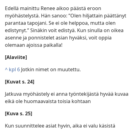
Edellä mainittu Renee aikoo päästä eroon
myöhästelystä. Hän sanoo: ”Olen hiljattain päättänyt
parantaa tapojani. Se ei ole helppoa, mutta olen
edistynyt.” Sinäkin voit edistyä. Kun sinulla on oikea
asenne ja ponnistelet asian hyväksi, voit oppia
olemaan ajoissa paikalla!
[Alaviite]
^
kpl 6
Jotkin nimet on muutettu.
[Kuvat s. 24]
Jatkuva myöhästely ei anna työntekijästä hyvää kuvaa
eikä ole huomaavaista toisia kohtaan
[Kuva s. 25]
Kun suunnittelee asiat hyvin, aika ei valu käsistä