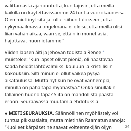
valittamasta ajanpuutetta, kun tajusin, että meillä
kaikilla on käytettävissämme 24 tuntia vuorokaudessa.
Olen miettinyt sitä ja tullut siihen tulokseen, että
nykymaailmassa ongelmana ei ole se, että meillä olisi
liian vähän aikaa, vaan se, että niin monet asiat
hajottavat huomiotamme.”
Viiden lapsen äiti ja Jehovan todistaja Renee
*
muistelee: ”Kun lapset olivat pieniä, oli haastavaa
saada heidät lähtövalmiiksi kouluun ja kristillisiin
kokouksiin. Silti minun ei ollut vaikea pysyä
aikataulussa. Mutta nyt kun he ovat vanhempia,
minulla on paha tapa myöhästyä.” Onko sinullakin
tällainen huono tapa? Siitä on mahdollista päästä
eroon. Seuraavassa muutamia ehdotuksia.
●
MIETI SEURAUKSIA.
Säännöllinen myöhästely voi
tuntua pikkuasialta, mutta mietihän Raamatun sanoja:
”Kuolleet kärpäset
ne saavat voiteentekijän öljyn