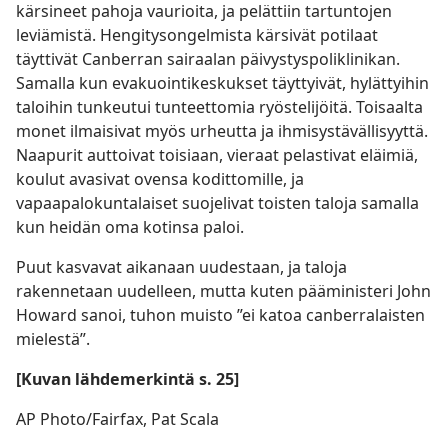
kärsineet pahoja vaurioita, ja pelättiin tartuntojen
leviämistä. Hengitysongelmista kärsivät potilaat
täyttivät Canberran sairaalan päivystyspoliklinikan.
Samalla kun evakuointikeskukset täyttyivät, hylättyihin
taloihin tunkeutui tunteettomia ryöstelijöitä. Toisaalta
monet ilmaisivat myös urheutta ja ihmisystävällisyyttä.
Naapurit auttoivat toisiaan, vieraat pelastivat eläimiä,
koulut avasivat ovensa kodittomille, ja
vapaapalokuntalaiset suojelivat toisten taloja samalla
kun heidän oma kotinsa paloi.
Puut kasvavat aikanaan uudestaan, ja taloja
rakennetaan uudelleen, mutta kuten pääministeri John
Howard sanoi, tuhon muisto ”ei katoa canberralaisten
mielestä”.
[Kuvan lähdemerkintä s. 25]
AP Photo/Fairfax, Pat Scala