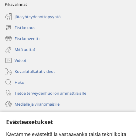
Pikavalinnat
Jätä yhteydenottopyyntö
Etsi kokous
(avaa
uuden
Etsi konventti
(avaa
ikkunan)
uuden
Mitä uutta?
ikkunan)
Videot
Kuvailutulkatut videot
Haku
Tietoa terveydenhuollon ammattilaisille
Medialle ja viranomaisille
Ohje
Evästeasetukset
Lahjoitukset
(avaa
Käytämme evästeitä ja vastaavankaltaisia tekniikoita