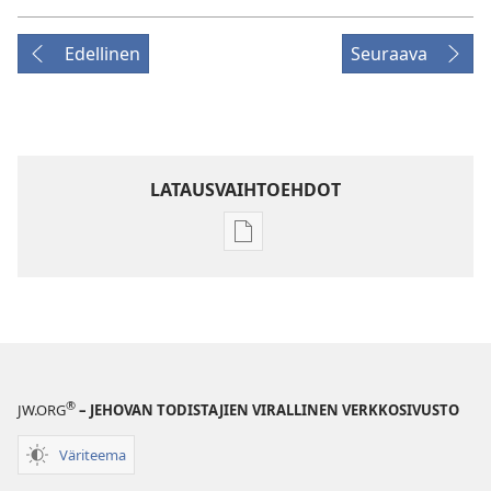
Edellinen
Seuraava
LATAUSVAIHTOEHDOT
Julkaisujen
latausvaihtoehdot
HERÄTKÄÄ!
8. maaliskuuta
2004
®
JW.ORG
– JEHOVAN TODISTAJIEN VIRALLINEN VERKKOSIVUSTO
Väriteema