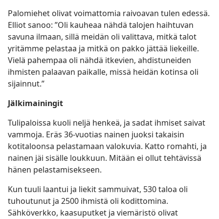
Palomiehet olivat voimattomia raivoavan tulen edessä.
Elliot sanoo: ”Oli kauheaa nähdä talojen haihtuvan
savuna ilmaan, sillä meidän oli valittava, mitkä talot
yritämme pelastaa ja mitkä on pakko jättää liekeille.
Vielä pahempaa oli nähdä itkevien, ahdistuneiden
ihmisten palaavan paikalle, missä heidän kotinsa oli
sijainnut.”
Jälkimainingit
Tulipaloissa kuoli neljä henkeä, ja sadat ihmiset saivat
vammoja. Eräs 36-vuotias nainen juoksi takaisin
kotitaloonsa pelastamaan valokuvia. Katto romahti, ja
nainen jäi sisälle loukkuun. Mitään ei ollut tehtävissä
hänen pelastamisekseen.
Kun tuuli laantui ja liekit sammuivat, 530 taloa oli
tuhoutunut ja 2500 ihmistä oli kodittomina.
Sähköverkko, kaasuputket ja viemäristö olivat