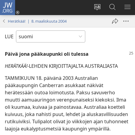
JW.ORG
Kirjaudu
(avaa
Vaihda
Hae
NÄ
uuden
sivuston
JW.ORG-
VA
Herätkää! | 8. maaliskuuta 2004
ikkunan)
kieli
sivustolta
LUE
Päivä jona pääkaupunki oli tulessa
HERÄTKÄÄ!-
LEHDEN KIRJOITTAJALTA AUSTRALIASTA
TAMMIKUUN 18. päivänä 2003 Australian
pääkaupungin Canberran asukkaat näkivät
herätessään outoa loimotusta. Paksu savuverho
muutti aamuauringon verenpunaiseksi kiekoksi. Ilma
oli kuumaa, kuivaa ja painostavaa. Australiaa koetteli
kuivuus, joka nahisti puut, lehdet ja aluskasvillisuuden
rutikuiviksi. Tulipalot olivat jo viikkojen ajan tuhonneet
laajoja eukalyptusmetsiä kaupungin ympärillä.