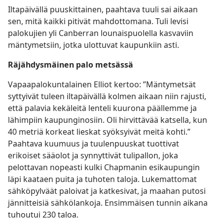
Iltapäivällä puuskittainen, paahtava tuuli sai aikaan
sen, mitä kaikki pitivät mahdottomana. Tuli levisi
palokujien yli Canberran lounaispuolella kasvaviin
mäntymetsiin, jotka ulottuvat kaupunkiin asti.
Räjähdysmäinen palo metsässä
Vapaapalokuntalainen Elliot kertoo: ”Mäntymetsät
syttyivät tuleen iltapäivällä kolmen aikaan niin rajusti,
että palavia kekäleitä lenteli kuurona päällemme ja
lähimpiin kaupunginosiin. Oli hirvittävää katsella, kun
40 metriä korkeat lieskat syöksyivät meitä kohti.”
Paahtava kuumuus ja tuulenpuuskat tuottivat
erikoiset sääolot ja synnyttivät tulipallon, joka
pelottavan nopeasti kulki Chapmanin esikaupungin
läpi kaataen puita ja tuhoten taloja. Lukemattomat
sähköpylväät paloivat ja katkesivat, ja maahan putosi
jännitteisiä sähkölankoja. Ensimmäisen tunnin aikana
tuhoutui 230 taloa.