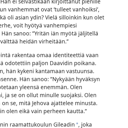
) Hän ei selvästikään kirjoittanut pienille
 kun vanhemmat ovat ’tulleet vanhoiksi’,
ä oli asian ydin? Vielä silloinkin kun olet
perhe, voit hyötyä vanhempiesi
 Hän sanoo: ”Yritän iän myötä jäljitellä
välttää heidän virheitään.”
keintä rakentaa omaa identiteettiä vaan
lä odotettiin paljon Daavidin poikana.
an, hän kykeni kantamaan vastuunsa.
asenne. Hän sanoo: ”Nykyään hyväksyn
odotetaan yleensä enemmän. Olen
 ja se on ollut minulle suojaksi. Olen
ä on se, mitä Jehova ajattelee minusta.
in olen eikä vain perheen kautta.”
rnin raamattukoulun Gileadin
, joka
*