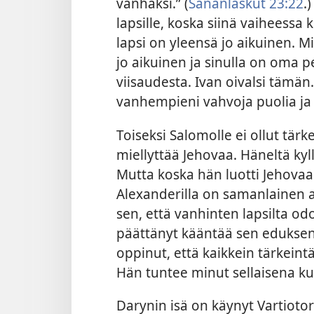
vanhaksi.” (
Sananlaskut 23:22
.
lapsille, koska siinä vaiheessa
lapsi on yleensä jo aikuinen. Mik
jo aikuinen ja sinulla on oma 
viisaudesta. Ivan oivalsi tämän.
vanhempieni vahvoja puolia ja 
Toiseksi Salomolle ei ollut tär
miellyttää Jehovaa. Häneltä kyl
Mutta koska hän luotti Jehova
Alexanderilla on samanlainen 
sen, että vanhinten lapsilta 
päättänyt kääntää sen edukseni,
oppinut, että kaikkein tärkeint
Hän tuntee minut sellaisena ku
Darynin isä on käynyt Vartioto