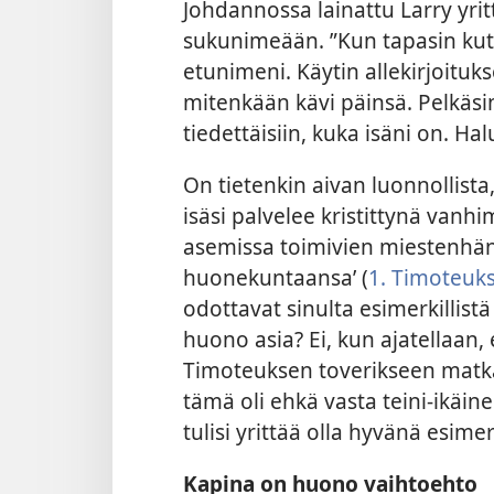
Johdannossa lainattu Larry yrit
sukunimeään. ”Kun tapasin kutsu
etunimeni. Käytin allekirjoituk
mitenkään kävi päinsä. Pelkäsin,
tiedettäisiin, kuka isäni on. Ha
On tietenkin aivan luonnollista,
isäsi palvelee kristittynä vanh
asemissa toimivien miestenhän t
huonekuntaansa’ (
1. Timoteuks
odottavat sinulta esimerkillist
huono asia? Ei, kun ajatellaan, 
Timoteuksen toverikseen matka
tämä oli ehkä vasta teini-ikäine
tulisi yrittää olla hyvänä esimer
Kapina on huono vaihtoehto