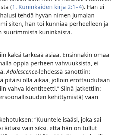
sta (
1. Kuninkaiden kirja 2:1–4
). Hän ei
 halusi tehdä hyvän nimen Jumalan
mi siten, hän toi kunniaa perheelleen ja
in suurimmista kuninkaista.
in kaksi tärkeää asiaa. Ensinnäkin omaa
malla oppia perheen vahvuuksista, ei
tä.
Adolescence-
lehdessä sanottiin:
pitäisi olla aikaa, jolloin erottaudutaan
n vahva identiteetti.” Siinä jatkettiin:
persoonallisuuden kehittymistä] vaan
 kehotuksen: ”Kuuntele isääsi, joka sai
äitiäsi vain siksi, että hän on tullut