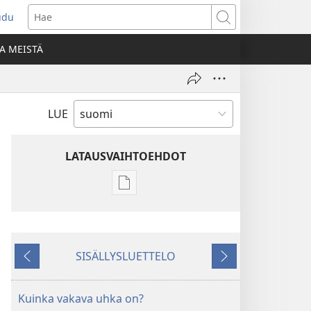
udu
aa
Hae
den
A MEISTÄ
unan)
LUE
LATAUSVAIHTOEHDOT
Julkaisujen
latausvaihtoehdot
LEHDET
22. lokakuuta
SISÄLLYSLUETTELO
2003
Edellinen
Seuraava
Kuinka vakava uhka on?