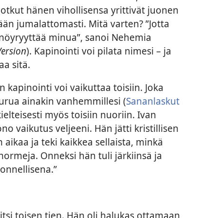
tkut hänen vihollisensa yrittivät juonen
än jumalattomasti. Mitä varten? ”Jotta
a nöyryyttää minua”, sanoi Nehemia
Version
). Kapinointi voi pilata nimesi – ja
a sitä.
n kapinointi voi vaikuttaa toisiin. Joka
surua ainakin vanhemmillesi (
Sananlaskut
kielteisesti myös toisiin nuoriin. Ivan
o vaikutus veljeeni. Hän jätti kristillisen
ikaa ja teki kaikkea sellaista, minkä
ormeja. Onneksi hän tuli järkiinsä ja
onnellisena.”
tsi toisen tien. Hän oli halukas ottamaan