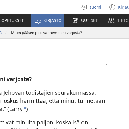
suomi
Kirja
Valitse
(av
kieli
uu
 OPETUKSET
KIRJASTO
UUTISET
TIETO
ikk
3
Miten pääsen pois vanhempieni varjosta?
i varjosta?
ä Jehovan todistajien seurakunnassa.
 joskus harmittaa, että minut tunnetaan
a.” (Larry
)
*
ttivat minulta paljon, koska isä on