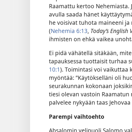
Raamattu kertoo Nehemiasta. Jo
avulla saada hänet käyttäytymä
he voisivat tuhota maineeni j
(
Nehemia 6:13
,
Today’s English 
ihmisten on ehkä vaikea unohta
Ei pidä vähätellä sitäkään, mite
tapauksessa tuottaisit turhaa 
10:1
). Toimintasi voi vaikuttaa 
myöntää: ”Käytökselläni oli huon
seurakunnan kokonaan joksikin a
tiesi olevan vastoin Raamatun n
palvelee nykyään taas Jehovaa 
Parempi vaihtoehto
Absalomin velipuoli Salomo vali