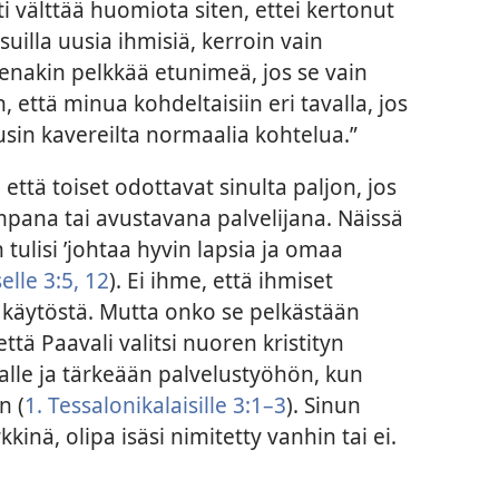
ti välttää huomiota siten, ettei kertonut
illa uusia ihmisiä, kerroin vain
senakin pelkkää etunimeä, jos se vain
 että minua kohdeltaisiin eri tavalla, jos
lusin kavereilta normaalia kohtelua.”
 että toiset odottavat sinulta paljon, jos
impana tai avustavana palvelijana. Näissä
ulisi ’johtaa hyvin lapsia ja omaa
elle 3:5,
12
). Ei ihme, että ihmiset
ä käytöstä. Mutta onko se pelkästään
että Paavali valitsi nuoren kristityn
lle ja tärkeään palvelustyöhön, kun
n (
1. Tessalonikalaisille 3:1–3
). Sinun
kkinä, olipa isäsi nimitetty vanhin tai ei.