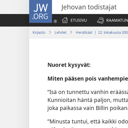
JW.ORG
Jehovan todistajat
ETUSIVU
RAAMATUN
Kirjasto
Lehdet
Herätkää! | 22. lokakuuta 200
Nuoret kysyvät:
Miten pääsen pois vanhempien
”Isä on tunnettu vanhin erääss
Kunnioitan häntä paljon, mutta
joka paikassa vain Billin poikan
”Minusta tuntui, että kaikki odo