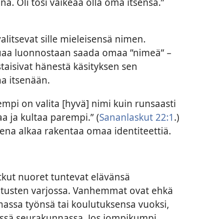
 Oli tosi vaikeaa olla oma itsensä.”
litsevat sille mieleisensä nimen.
luaa luonnostaan saada omaa ”nimeä” –
taisivat hänestä käsityksen sen
a itsenään.
empi on valita [hyvä] nimi kuin runsaasti
a ja kultaa parempi.” (
Sananlaskut 22:1
.)
ena alkaa rakentaa omaa identiteettiä.
otkut nuoret tuntevat elävänsä
tusten varjossa. Vanhemmat ovat ehkä
assa työnsä tai koulutuksensa vuoksi,
isessä seurakunnassa. Jos jompikumpi