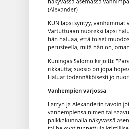
näkyvässä asemassa vanhimpana.
(Alexander)
KUN lapsi syntyy, vanhemmat va
Vartuttuaan nuoreksi lapsi ha
hän haluaa, että toiset muodos
perusteella, mitä hän on, oman
Kuningas Salomo kirjoitti: ”Par
rikkautta; suosio on jopa hopea
Haluat todennäköisesti jo nuor
Vanhempien varjossa
Larryn ja Alexanderin tavoin j
vanhempiensa nimen tai saavu
paikkakunnalla näkyvässä asem
tai he ovat tunnettuja kristill