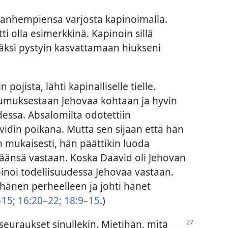
 vanhempiensa varjosta kapinoimalla.
tti olla esimerkkinä. Kapinoin sillä
tkäksi pystyin kasvattamaan hiukseni
ojista, lähti kapinalliselle tielle.
aumuksestaan Jehovaa kohtaan ja hyvin
dessa. Absalomilta odotettiin
idin poikana. Mutta sen sijaan että hän
n mukaisesti, hän päättikin luoda
säänsä vastaan. Koska Daavid oli Jehovan
inoi todellisuudessa Jehovaa vastaan.
hänen perheelleen ja johti hänet
–15;
16:20–22;
18:9–15
.)
t seuraukset
sinullekin. Mietihän, mitä