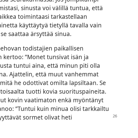
tasi, sinusta voi välillä tuntua, että
kaikkea toimintaasi tarkastellaan
inetta käyttäytyä tietyllä tavalla vain
 se saattaa ärsyttää sinua.
Jehovan todistajien paikallisen
kertoo: ”Monet tunsivat isän ja
nusta tuntui aina, että minun piti olla
ona. Ajattelin, että muut vanhemmat
 mitä he odottivat omilta lapsiltaan. Se
toisaalta tuotti kovia suorituspaineita.
ollut kovin vaatimaton enkä myöntänyt
noo: ”Tuntui kuin minua olisi tarkkailtu
yyttävät sormet olivat heti