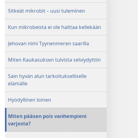
Sitkeät mikrobit – uusi tuleminen
Kun mikrobeista ei ole haittaa kellekään
Jehovan nimi Tyynenmeren saarilla
Miten Kaukasuksen tulvista selviydyttiin
Sain hyvän alun tarkoitukselliselle
elämälle
Hyödyllinen loinen
Miten pääsen pois vanhempieni
varjosta?