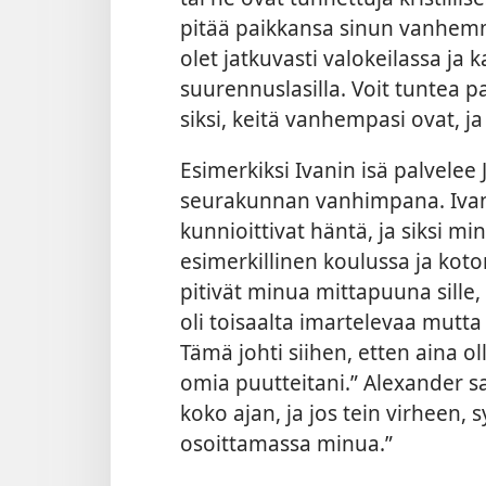
pitää paikkansa sinun vanhemmis
olet jatkuvasti valokeilassa ja 
suurennuslasilla. Voit tuntea pa
siksi, keitä vanhempasi ovat, ja
Esimerkiksi Ivanin isä palvelee 
seurakunnan vanhimpana. Ivan 
kunnioittivat häntä, ja siksi mi
esimerkillinen koulussa ja kot
pitivät minua mittapuuna sille,
oli toisaalta imartelevaa mutta 
Tämä johti siihen, etten aina 
omia puutteitani.” Alexander sa
koko ajan, ja jos tein virheen,
s
osoittamassa minua.”