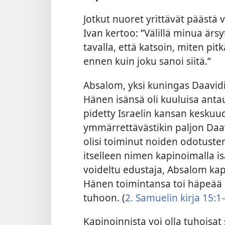
Jotkut nuoret yrittävät päästä
Ivan kertoo: ”Välillä minua ärsy
tavalla, että katsoin, miten pi
ennen kuin joku sanoi siitä.”
Absalom, yksi kuningas Daavidin p
Hänen isänsä oli kuuluisa ant
pidetty Israelin kansan keskuu
ymmärrettävästikin paljon Daav
olisi toiminut noiden odotuste
itselleen nimen kapinoimalla i
voideltu edustaja, Absalom kap
Hänen toimintansa toi häpeää 
tuhoon. (
2. Samuelin kirja 15:1
Kapinoinnista voi olla tuhoisa