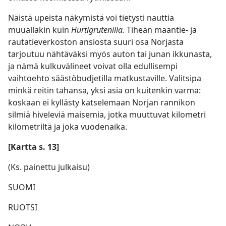
Näistä upeista näkymistä voi tietysti nauttia
muuallakin kuin
Hurtigrutenilla.
Tiheän maantie- ja
rautatieverkoston ansiosta suuri osa Norjasta
tarjoutuu nähtäväksi myös auton tai junan ikkunasta,
ja nämä kulkuvälineet voivat olla edullisempi
vaihtoehto säästöbudjetilla matkustaville. Valitsipa
minkä reitin tahansa, yksi asia on kuitenkin varma:
koskaan ei kyllästy katselemaan Norjan rannikon
silmiä hiveleviä maisemia, jotka muuttuvat kilometri
kilometriltä ja joka vuodenaika.
[Kartta s. 13]
(Ks. painettu julkaisu)
SUOMI
RUOTSI