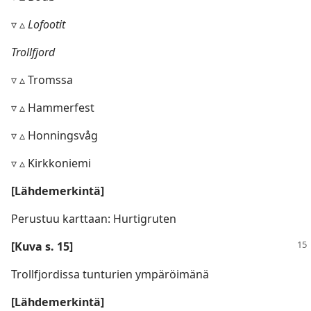
▿ ▵
Lofootit
Trollfjord
▿ ▵ Tromssa
▿ ▵ Hammerfest
▿ ▵ Honningsvåg
▿ ▵ Kirkkoniemi
[Lähdemerkintä]
Perustuu karttaan: Hurtigruten
[Kuva s. 15]
Trollfjordissa tunturien ympäröimänä
[Lähdemerkintä]