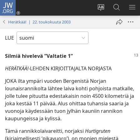
JW.ORG
Kirjaudu
(avaa
Vaihda
Hae
NÄ
uuden
sivuston
JW.ORG-
VA
Herätkää! | 22. toukokuuta 2003
ikkunan)
kieli
sivustolta
LUE
Silmiä hivelevä ”Valtatie 1”
HERÄTKÄÄ!-
LEHDEN KIRJOITTAJALTA NORJASTA
JOKA ilta ympäri vuoden Bergenistä Norjan
lounaisrannikolta lähtee laiva kohti pohjoista matkalle,
jolle tulee pituutta edestakaisin noin 4500 kilometriä ja
joka kestää 11 päivää. Alus ohittaa tuhansia saaria ja
vuonoja käydessään tuon jylhän kauniin rannikon
kaupungeissa ja kylissä.
Tämä rannikkolaivareitti, norjaksi
Hurtigruten
(kirjaimellisesti ’pikavuoro’), on monien mielestä