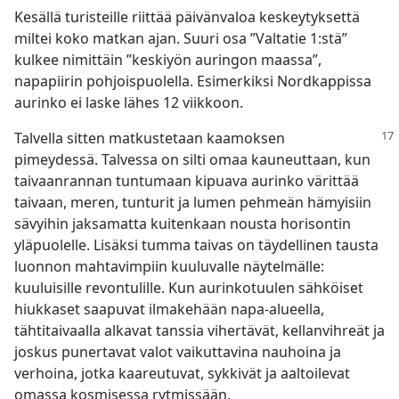
Kesällä turisteille riittää päivänvaloa keskeytyksettä
miltei koko matkan ajan. Suuri osa ”Valtatie 1:stä”
kulkee nimittäin ”keskiyön auringon maassa”,
napapiirin pohjoispuolella. Esimerkiksi Nordkappissa
aurinko ei laske lähes 12 viikkoon.
Talvella sitten matkustetaan kaamoksen
pimeydessä. Talvessa on silti omaa kauneuttaan, kun
taivaanrannan tuntumaan kipuava aurinko värittää
taivaan, meren, tunturit ja lumen pehmeän hämyisiin
sävyihin jaksamatta kuitenkaan nousta horisontin
yläpuolelle. Lisäksi tumma taivas on täydellinen tausta
luonnon mahtavimpiin kuuluvalle näytelmälle:
kuuluisille revontulille. Kun aurinkotuulen sähköiset
hiukkaset saapuvat ilmakehään napa-alueella,
tähtitaivaalla alkavat tanssia vihertävät, kellanvihreät ja
joskus punertavat valot vaikuttavina nauhoina ja
verhoina, jotka kaareutuvat, sykkivät ja aaltoilevat
omassa kosmisessa rytmissään.