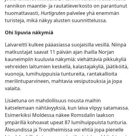
rannikon maantie- ja rautatieverkosto on parantunut
huomattavasti,
Hurtigruten
palvelee yhä enemmän
turisteja, mikä näkyy alusten suunnittelussa.
Ohi lipuvia näkymiä
Laivareitti kulkee pääasiassa suojaisilla vesillä. Niinpä
matkustajat saavat 11 päivän ajan ihailla Norjan
kauneimpiin kuuluvia näkymiä: viehättäviä pikkukyliä
vehreiden laitumien keskellä, kalastajakyliä, jäätiköitä,
vuonoja, lumihuippuisia tuntureita, rantakallioita
merilintuparvineen, mahtavia vesiputouksia ja jopa
valaita.
Lisäetuna on mahdollisuus nousta maihin
katselemaan nähtävyyksiä, kun laiva viipyy satamassa.
Esimerkiksi Moldessa näkee Romsdalin laakson
ympärillä kohoavat upeat 87 lumihuippuista tunturia.
Ålesundissa ja Trondheimissa voi ehtiä jopa pienelle