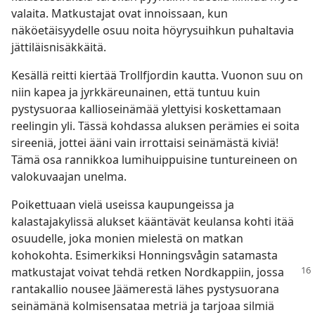
valaita. Matkustajat ovat innoissaan, kun
näköetäisyydelle osuu noita höyrysuihkun puhaltavia
jättiläisnisäkkäitä.
Kesällä reitti kiertää Trollfjordin kautta. Vuonon suu on
niin kapea ja jyrkkäreunainen, että tuntuu kuin
pystysuoraa kallioseinämää ylettyisi koskettamaan
reelingin yli. Tässä kohdassa aluksen perämies ei soita
sireeniä, jottei ääni vain irrottaisi seinämästä kiviä!
Tämä osa rannikkoa lumihuippuisine tuntureineen on
valokuvaajan unelma.
Poikettuaan vielä useissa kaupungeissa ja
kalastajakylissä alukset kääntävät keulansa kohti itää
osuudelle, joka monien mielestä on matkan
kohokohta. Esimerkiksi Honningsvågin satamasta
matkustajat voivat tehdä retken Nordkappiin, jossa
rantakallio nousee Jäämerestä lähes pystysuorana
seinämänä kolmisensataa metriä ja tarjoaa silmiä