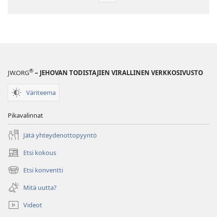
latausvaihtoehdot
LEHDET
22. toukokuuta
2003
®
JW.ORG
– JEHOVAN TODISTAJIEN VIRALLINEN VERKKOSIVUSTO
Väriteema
Pikavalinnat
Jätä yhteydenottopyyntö
Etsi kokous
(avaa
uuden
Etsi konventti
(avaa
ikkunan)
uuden
Mitä uutta?
ikkunan)
Videot