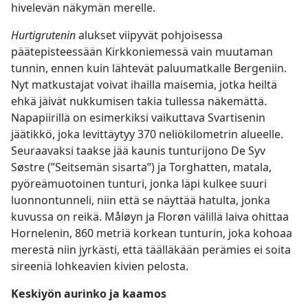
hivelevän näkymän merelle.
Hurtigrutenin
alukset viipyvät pohjoisessa
päätepisteessään Kirkkoniemessä vain muutaman
tunnin, ennen kuin lähtevät paluumatkalle Bergeniin.
Nyt matkustajat voivat ihailla maisemia, jotka heiltä
ehkä jäivät nukkumisen takia tullessa näkemättä.
Napapiirillä on esimerkiksi vaikuttava Svartisenin
jäätikkö, joka levittäytyy 370 neliökilometrin alueelle.
Seuraavaksi taakse jää kaunis tunturijono De Syv
Søstre (”Seitsemän sisarta”) ja Torghatten, matala,
pyöreämuotoinen tunturi, jonka läpi kulkee suuri
luonnontunneli, niin että se näyttää hatulta, jonka
kuvussa on reikä. Måløyn ja Florøn välillä laiva ohittaa
Hornelenin, 860 metriä korkean tunturin, joka kohoaa
merestä niin jyrkästi, että täälläkään perämies ei soita
sireeniä lohkeavien kivien pelosta.
Keskiyön aurinko ja kaamos