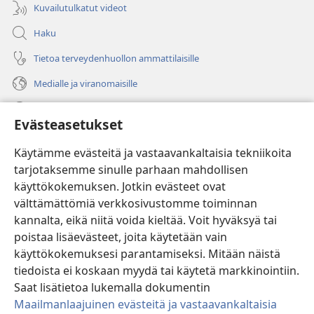
Kuvailutulkatut videot
Haku
Tietoa terveydenhuollon ammattilaisille
Medialle ja viranomaisille
Ohje
Evästeasetukset
Lahjoitukset
(avaa
Käytämme evästeitä ja vastaavankaltaisia tekniikoita
uuden
tarjotaksemme sinulle parhaan mahdollisen
ikkunan)
Vartiotornin VERKKOKIRJASTO
käyttökokemuksen. Jotkin evästeet ovat
(avaa
välttämättömiä verkkosivustomme toiminnan
uuden
®
JW Hub
ikkunan)
kannalta, eikä niitä voida kieltää. Voit hyväksyä tai
(avaa
uuden
poistaa lisäevästeet, joita käytetään vain
®
JW Library
ikkunan)
käyttökokemuksesi parantamiseksi. Mitään näistä
tiedoista ei koskaan myydä tai käytetä markkinointiin.
Watchtower Library
Saat lisätietoa lukemalla dokumentin
Maailmanlaajuinen evästeitä ja vastaavankaltaisia