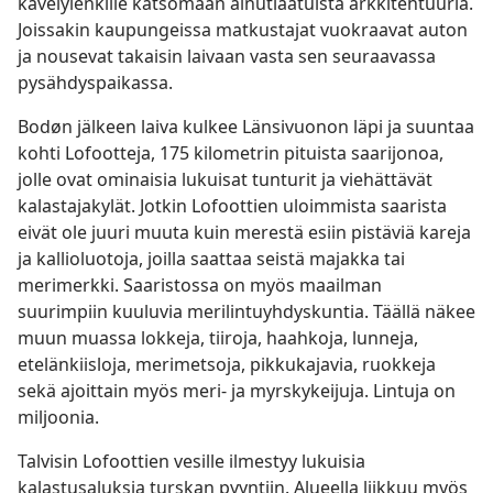
kävelylenkille katsomaan ainutlaatuista arkkitehtuuria.
Joissakin kaupungeissa matkustajat vuokraavat auton
ja nousevat takaisin laivaan vasta sen seuraavassa
pysähdyspaikassa.
Bodøn jälkeen laiva kulkee Länsivuonon läpi ja suuntaa
kohti Lofootteja, 175 kilometrin pituista saarijonoa,
jolle ovat ominaisia lukuisat tunturit ja viehättävät
kalastajakylät. Jotkin Lofoottien uloimmista saarista
eivät ole juuri muuta kuin merestä esiin pistäviä kareja
ja kallioluotoja, joilla saattaa seistä majakka tai
merimerkki. Saaristossa on myös maailman
suurimpiin kuuluvia merilintuyhdyskuntia. Täällä näkee
muun muassa lokkeja, tiiroja, haahkoja, lunneja,
etelänkiisloja, merimetsoja, pikkukajavia, ruokkeja
sekä ajoittain myös meri- ja myrskykeijuja. Lintuja on
miljoonia.
Talvisin Lofoottien vesille ilmestyy lukuisia
kalastusaluksia turskan pyyntiin. Alueella liikkuu myös