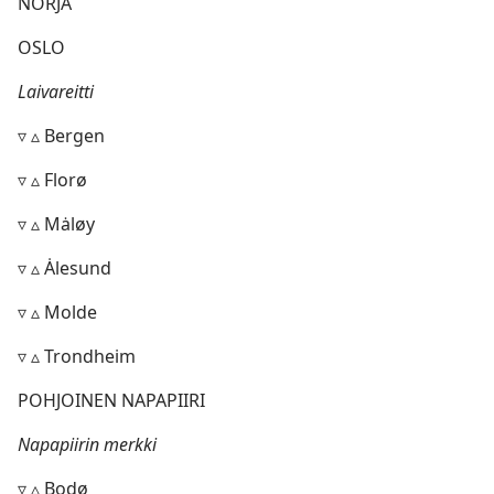
NORJA
OSLO
Laivareitti
▿ ▵ Bergen
▿ ▵ Florø
▿ ▵ Mȧløy
▿ ▵ Ȧlesund
▿ ▵ Molde
▿ ▵ Trondheim
POHJOINEN NAPAPIIRI
Napapiirin merkki
▿ ▵ Bodø