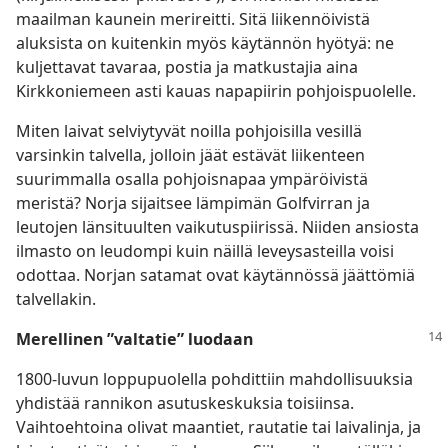
maailman kaunein merireitti. Sitä liikennöivistä
aluksista on kuitenkin myös käytännön hyötyä: ne
kuljettavat tavaraa, postia ja matkustajia aina
Kirkkoniemeen asti kauas napapiirin pohjoispuolelle.
Miten laivat selviytyvät noilla pohjoisilla vesillä
varsinkin talvella, jolloin jäät estävät liikenteen
suurimmalla osalla pohjoisnapaa ympäröivistä
meristä? Norja sijaitsee lämpimän Golfvirran ja
leutojen länsituulten vaikutuspiirissä. Niiden ansiosta
ilmasto on leudompi kuin näillä leveysasteilla voisi
odottaa. Norjan satamat ovat käytännössä jäättömiä
talvellakin.
Merellinen ”valtatie” luodaan
1800-luvun loppupuolella pohdittiin mahdollisuuksia
yhdistää rannikon asutuskeskuksia toisiinsa.
Vaihtoehtoina olivat maantiet, rautatie tai laivalinja, ja