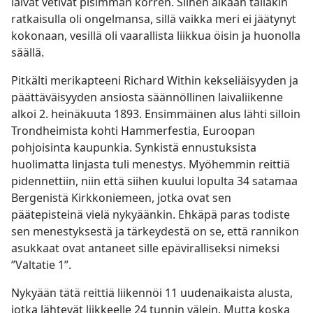
laivat vetivät pisimmän korren. Siihen aikaan tälläkin
ratkaisulla oli ongelmansa, sillä vaikka meri ei jäätynyt
kokonaan, vesillä oli vaarallista liikkua öisin ja huonolla
säällä.
Pitkälti merikapteeni Richard Within kekseliäisyyden ja
päättäväisyyden ansiosta säännöllinen laivaliikenne
alkoi 2. heinäkuuta 1893. Ensimmäinen alus lähti silloin
Trondheimista kohti Hammerfestia, Euroopan
pohjoisinta kaupunkia. Synkistä ennustuksista
huolimatta linjasta tuli menestys. Myöhemmin reittiä
pidennettiin, niin että siihen kuului lopulta 34 satamaa
Bergenistä Kirkkoniemeen, jotka ovat sen
päätepisteinä vielä nykyäänkin. Ehkäpä paras todiste
sen menestyksestä ja tärkeydestä on se, että rannikon
asukkaat ovat antaneet sille epäviralliseksi nimeksi
”Valtatie 1”.
Nykyään tätä reittiä liikennöi 11 uudenaikaista alusta,
jotka lähtevät liikkeelle 24 tunnin välein. Mutta koska