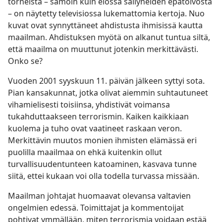
torneista – samoin kuin elossa säilyneiden epätoivosta
– on näytetty televisiossa lukemattomia kertoja. Nuo
kuvat ovat synnyttäneet ahdistusta ihmisissä kautta
maailman. Ahdistuksen myötä on alkanut tuntua siltä,
että maailma on muuttunut jotenkin merkittävästi.
Onko se?
Vuoden 2001 syyskuun 11. päivän jälkeen syttyi sota.
Pian kansakunnat, jotka olivat aiemmin suhtautuneet
vihamielisesti toisiinsa, yhdistivät voimansa
tukahduttaakseen terrorismin. Kaiken kaikkiaan
kuolema ja tuho ovat vaatineet raskaan veron.
Merkittävin muutos monien ihmisten elämässä eri
puolilla maailmaa on ehkä kuitenkin ollut
turvallisuudentunteen katoaminen, kasvava tunne
siitä, ettei kukaan voi olla todella turvassa missään.
Maailman johtajat huomaavat olevansa valtavien
ongelmien edessä. Toimittajat ja kommentoijat
pohtivat ymmällään, miten terrorismia voidaan estää