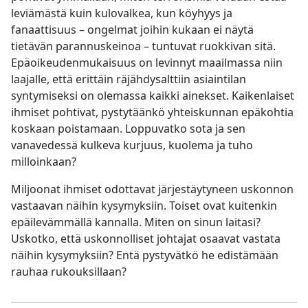
leviämästä kuin kulovalkea, kun köyhyys ja
fanaattisuus – ongelmat joihin kukaan ei näytä
tietävän parannuskeinoa – tuntuvat ruokkivan sitä.
Epäoikeudenmukaisuus on levinnyt maailmassa niin
laajalle, että erittäin räjähdysalttiin asiaintilan
syntymiseksi on olemassa kaikki ainekset. Kaikenlaiset
ihmiset pohtivat, pystytäänkö yhteiskunnan epäkohtia
koskaan poistamaan. Loppuvatko sota ja sen
vanavedessä kulkeva kurjuus, kuolema ja tuho
milloinkaan?
Miljoonat ihmiset odottavat järjestäytyneen uskonnon
vastaavan näihin kysymyksiin. Toiset ovat kuitenkin
epäilevämmällä kannalla. Miten on sinun laitasi?
Uskotko, että uskonnolliset johtajat osaavat vastata
näihin kysymyksiin? Entä pystyvätkö he edistämään
rauhaa rukouksillaan?