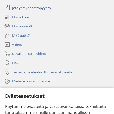
Jätä yhteydenottopyyntö
Etsi kokous
(avaa
uuden
Etsi konventti
(avaa
ikkunan)
uuden
Mitä uutta?
ikkunan)
Videot
Kuvailutulkatut videot
Haku
Tietoa terveydenhuollon ammattilaisille
Medialle ja viranomaisille
Ohje
Evästeasetukset
Lahjoitukset
(avaa
Käytämme evästeitä ja vastaavankaltaisia tekniikoita
uuden
tarjotaksemme sinulle parhaan mahdollisen