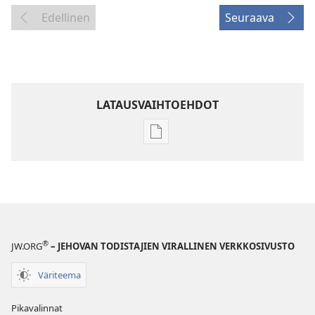
Edellinen
Seuraava
LATAUSVAIHTOEHDOT
Julkaisujen
latausvaihtoehdot
HERÄTKÄÄ!
22. lokakuuta
2002
®
JW.ORG
– JEHOVAN TODISTAJIEN VIRALLINEN VERKKOSIVUSTO
Väriteema
Pikavalinnat