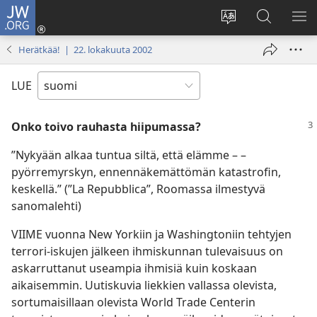
JW.ORG
Kirjaudu
(avaa
Vaihda
Hae
NÄ
uuden
sivuston
JW.ORG-
VA
Herätkää! | 22. lokakuuta 2002
ikkunan)
kieli
sivustolta
LUE
Onko toivo rauhasta hiipumassa?
”Nykyään alkaa tuntua siltä, että elämme – –
pyörremyrskyn, ennennäkemättömän katastrofin,
keskellä.” (”La Repubblica”, Roomassa ilmestyvä
sanomalehti)
VIIME vuonna New Yorkiin ja Washingtoniin tehtyjen
terrori-iskujen jälkeen ihmiskunnan tulevaisuus on
askarruttanut useampia ihmisiä kuin koskaan
aikaisemmin. Uutiskuvia liekkien vallassa olevista,
sortumaisillaan olevista World Trade Centerin