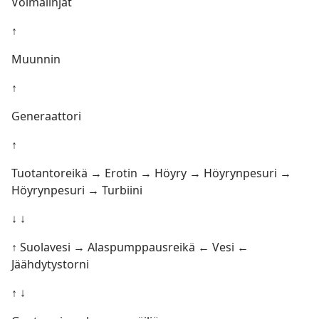
Voimalinjat
↑
Muunnin
↑
Generaattori
↑
Tuotantoreikä → Erotin → Höyry → Höyrynpesuri →
Höyrynpesuri → Turbiini
↓ ↓
↑ Suolavesi → Alaspumppausreikä ← Vesi ←
Jäähdytystorni
↑ ↓