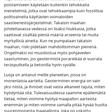
poistamiseen käytetään kuitenkin tehokkaita
menetelmiä, jotka ovat tehokkaampia kuin fossiilisia
polttoaineita käyttävien voimaloiden
saasteenestojärjestelmät. Takaisin maahan
johdettavassa vedessä on lisäksi hiukkasia, jotka
saattavat sisältää pieniä määriä arseenia tai muita
myrkyllisiä aineita. Kun ne pumpataan takaisin
maahan, riski pidetään mahdollisimman pienenä.
Ongelmaksi voi muodostua myös pohjaveden
saastuminen, jos geotermistä porareikää ei vuorata
teräsputkella ja betonilla hyvin syvälle.
Luoja on antanut meille planeetan, jossa on
monenlaisia aarteita. Geoterminen energia on vain
yksi niistä, ja ihmiset ovat vasta alkaneet tajuta, miten
hyödyntää sitä. Tulevaisuudessa saamme epäilemättä
tietää, miten voimme hyötyä maapallon aarteista
enemmän ja miten voimme samalla pitää hyvää huolta
suurenmoisesta maapallosta, joka on uskottu