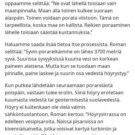
oppaamme selittää: ”Ne ovat lähellä toisiaan vain
maanpinnalla. Maan alla toinen kulkee suoraan
alaspäin. Toinen voidaan porata viistoon. Tämä on
tarpeellista, koska maa on kallista. Reikien poraaminen
lähelle toisiaan säästää kustannuksia.”
Haluamme saada lisää tietoa itse prosessista. Roman
selittää: ”Syvin porareikämme on lähes 3700 metriä
syvä. Suurissa syvyyksissä kuuma vesi on korkean
paineen alaisena. Mutta kun se tuodaan maan
pinnalle, paine laskee ja suurin osa vedestä höyrystyy.”
Kun putkea lähdetään seuraamaan porareiästä
poispäin, vastaan tulee erotin. Siinä höyry erotetaan
kuumasta vedestä tai geotermisestä suolavedestä.
Höyry ei kuitenkaan ole vielä valmis
sähköntuotantoon. Roman kertoo: ”Höyryvirrassa on
edelleen vesipisaroita. Näissä pisaroissa on
kivennäisaineita, jotka voisivat kertyä turbiiniin ja