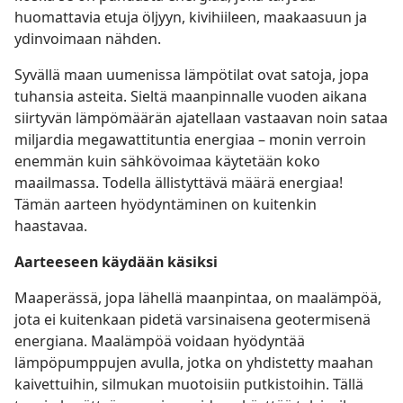
huomattavia etuja öljyyn, kivihiileen, maakaasuun ja
ydinvoimaan nähden.
Syvällä maan uumenissa lämpötilat ovat satoja, jopa
tuhansia asteita. Sieltä maanpinnalle vuoden aikana
siirtyvän lämpömäärän ajatellaan vastaavan noin sataa
miljardia megawattituntia energiaa – monin verroin
enemmän kuin sähkövoimaa käytetään koko
maailmassa. Todella ällistyttävä määrä energiaa!
Tämän aarteen hyödyntäminen on kuitenkin
haastavaa.
Aarteeseen käydään käsiksi
Maaperässä, jopa lähellä maanpintaa, on maalämpöä,
jota ei kuitenkaan pidetä varsinaisena geotermisenä
energiana. Maalämpöä voidaan hyödyntää
lämpöpumppujen avulla, jotka on yhdistetty maahan
kaivettuihin, silmukan muotoisiin putkistoihin. Tällä