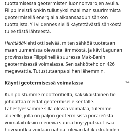
tuottamisessa geotermisten luonnonvarojen avulla.
Filippiineistä onkin tullut yksi maailman suurimmista
geotermisellä energialla aikaansaadun sähkön
tuottajista. Yli viidennes siellä käytettävästä sähköstä
tulee tästä lähteestä.
Herätkää!-
lehti otti selvää, miten sähköä tuotetaan
maan uumenissa olevasta lämmöstä, ja kävi Lagunan
provinssissa Filippiineillä suuressa Mak-Banin
geotermisessä voimalassa. Sen sähköteho on 426
megawattia. Tutustutaanpa siihen lähemmin.
Käynti geotermisessä voimalassa
Kun poistumme moottoritieltä, kaksikaistainen tie
johdattaa meidät geotermiselle kentälle.
Lähestyessämme sillä olevaa voimalaa, tulemme
alueelle, jolla on paljon geotermisistä porarei’istä
voimalaitoksiin meneviä suuria höyryputkia. Lisää
höyryputkia voidaan nähdä tulevan lähikukkuloiden