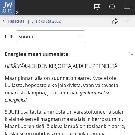
JW.ORG
Kirjaudu
(avaa
Vaihda
Hae
NÄ
uuden
sivuston
JW.ORG-
VA
Herätkää! | 8. elokuuta 2002
ikkunan)
kieli
sivustolta
LUE
Energiaa maan uumenista
HERÄTKÄÄ!-
LEHDEN KIRJOITTAJALTA FILIPPIINEILTÄ
Maanpinnan alla on suunnaton aarre. Kyse ei ole
kullasta, hopeasta eikä jalokivistä, vaan valtavasta
määrästä lämpöä, jota sanotaan
geotermiseksi
energiaksi.
SUURI osa tästä lämmöstä on varastoituneena sulan
kiviaineksen eli magman maanalaisiin kerrostumiin.
Maankuoren sisällä oleva lämpö on tosiaankin aarre,
koska se on puhdasta energiaa, joka tarjoaa