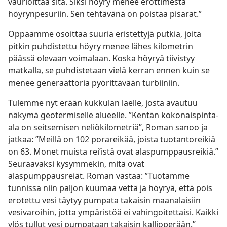
vaurioittaa sitä. Siksi höyry menee erottimesta
höyrynpesuriin. Sen tehtävänä on poistaa pisarat.”
Oppaamme osoittaa suuria eristettyjä putkia, joita
pitkin puhdistettu höyry menee lähes kilometrin
päässä olevaan voimalaan. Koska höyryä tiivistyy
matkalla, se puhdistetaan vielä kerran ennen kuin se
menee generaattoria pyörittävään turbiiniin.
Tulemme nyt erään kukkulan laelle, josta avautuu
näkymä geotermiselle alueelle. ”Kentän kokonaispinta-
ala on seitsemisen neliökilometriä”, Roman sanoo ja
jatkaa: ”Meillä on 102 porareikää, joista tuotantoreikiä
on 63. Monet muista rei’istä ovat alaspumppausreikiä.”
Seuraavaksi kysymmekin, mitä ovat
alaspumppausreiät. Roman vastaa: ”Tuotamme
tunnissa niin paljon kuumaa vettä ja höyryä, että pois
erotettu vesi täytyy pumpata takaisin maanalaisiin
vesivaroihin, jotta ympäristöä ei vahingoitettaisi. Kaikki
ylös tullut vesi pumpataan takaisin kallioperään.”