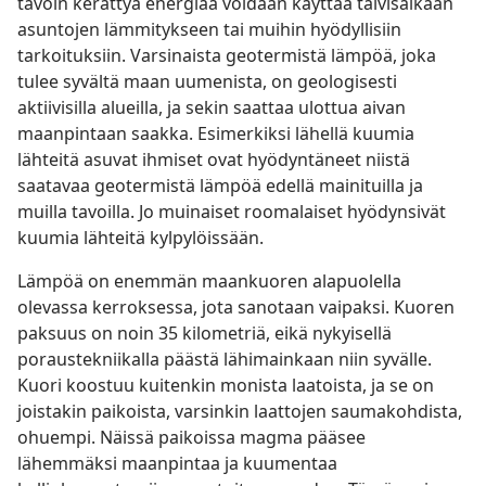
tavoin kerättyä energiaa voidaan käyttää talvisaikaan
asuntojen lämmitykseen tai muihin hyödyllisiin
tarkoituksiin. Varsinaista geotermistä lämpöä, joka
tulee syvältä maan uumenista, on geologisesti
aktiivisilla alueilla, ja sekin saattaa ulottua aivan
maanpintaan saakka. Esimerkiksi lähellä kuumia
lähteitä asuvat ihmiset ovat hyödyntäneet niistä
saatavaa geotermistä lämpöä edellä mainituilla ja
muilla tavoilla. Jo muinaiset roomalaiset hyödynsivät
kuumia lähteitä kylpylöissään.
Lämpöä on enemmän maankuoren alapuolella
olevassa kerroksessa, jota sanotaan vaipaksi. Kuoren
paksuus on noin 35 kilometriä, eikä nykyisellä
poraustekniikalla päästä lähimainkaan niin syvälle.
Kuori koostuu kuitenkin monista laatoista, ja se on
joistakin paikoista, varsinkin laattojen saumakohdista,
ohuempi. Näissä paikoissa magma pääsee
lähemmäksi maanpintaa ja kuumentaa