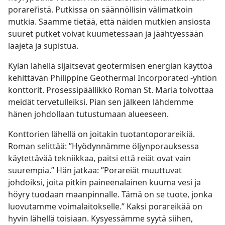
porarei’istä. Putkissa on säännöllisin välimatkoin
mutkia. Saamme tietää, että näiden mutkien ansiosta
suuret putket voivat kuumetessaan ja jäähtyessään
laajeta ja supistua.
Kylän lähellä sijaitsevat geotermisen energian käyttöä
kehittävän Philippine Geothermal Incorporated -yhtiön
konttorit. Prosessipäällikkö Roman St. Maria toivottaa
meidät tervetulleiksi. Pian sen jälkeen lähdemme
hänen johdollaan tutustumaan alueeseen.
Konttorien lähellä on joitakin tuotantoporareikiä.
Roman selittää: ”Hyödynnämme öljynporauksessa
käytettävää tekniikkaa, paitsi että reiät ovat vain
suurempia.” Hän jatkaa: ”Porareiät muuttuvat
johdoiksi, joita pitkin paineenalainen kuuma vesi ja
höyry tuodaan maanpinnalle. Tämä on se tuote, jonka
luovutamme voimalaitokselle.” Kaksi porareikää on
hyvin lähellä toisiaan. Kysyessämme syytä siihen,