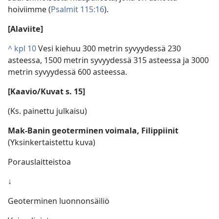
hoiviimme (
Psalmit 115:16
).
[Alaviite]
^
kpl 10
Vesi kiehuu 300 metrin syvyydessä 230
asteessa, 1500 metrin syvyydessä 315 asteessa ja 3000
metrin syvyydessä 600 asteessa.
[Kaavio/Kuvat s. 15]
(Ks. painettu julkaisu)
Mak-Banin geoterminen voimala, Filippiinit
(Yksinkertaistettu kuva)
Porauslaitteistoa
↓
Geoterminen luonnonsäiliö