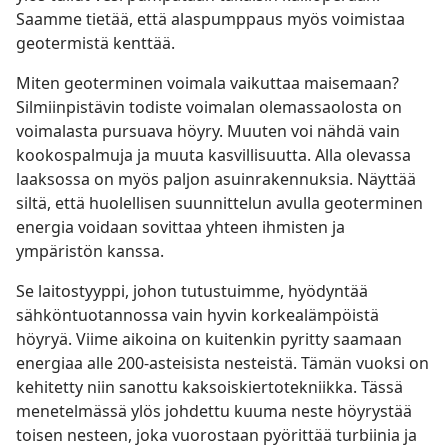
Saamme tietää, että alaspumppaus myös voimistaa
geotermistä kenttää.
Miten geoterminen voimala vaikuttaa maisemaan?
Silmiinpistävin todiste voimalan olemassaolosta on
voimalasta pursuava höyry. Muuten voi nähdä vain
kookospalmuja ja muuta kasvillisuutta. Alla olevassa
laaksossa on myös paljon asuinrakennuksia. Näyttää
siltä, että huolellisen suunnittelun avulla geoterminen
energia voidaan sovittaa yhteen ihmisten ja
ympäristön kanssa.
Se laitostyyppi, johon tutustuimme, hyödyntää
sähköntuotannossa vain hyvin korkealämpöistä
höyryä. Viime aikoina on kuitenkin pyritty saamaan
energiaa alle 200-asteisista nesteistä. Tämän vuoksi on
kehitetty niin sanottu kaksoiskiertotekniikka. Tässä
menetelmässä ylös johdettu kuuma neste höyrystää
toisen nesteen, joka vuorostaan pyörittää turbiinia ja