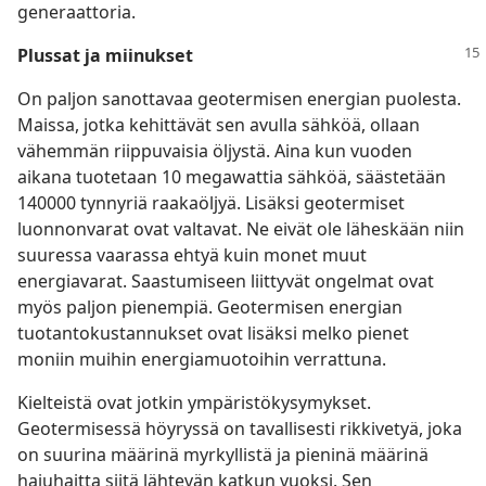
generaattoria.
Plussat ja miinukset
On paljon sanottavaa geotermisen energian puolesta.
Maissa, jotka kehittävät sen avulla sähköä, ollaan
vähemmän riippuvaisia öljystä. Aina kun vuoden
aikana tuotetaan 10 megawattia sähköä, säästetään
140000 tynnyriä raakaöljyä. Lisäksi geotermiset
luonnonvarat ovat valtavat. Ne eivät ole läheskään niin
suuressa vaarassa ehtyä kuin monet muut
energiavarat. Saastumiseen liittyvät ongelmat ovat
myös paljon pienempiä. Geotermisen energian
tuotantokustannukset ovat lisäksi melko pienet
moniin muihin energiamuotoihin verrattuna.
Kielteistä ovat jotkin ympäristökysymykset.
Geotermisessä höyryssä on tavallisesti rikkivetyä, joka
on suurina määrinä myrkyllistä ja pieninä määrinä
hajuhaitta siitä lähtevän katkun vuoksi. Sen