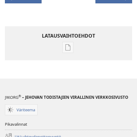
LATAUSVAIHTOEHDOT
Julkaisujen
latausvaihtoehdot
HERÄTKÄÄ!
8. elokuuta
2002
®
JW.ORG
– JEHOVAN TODISTAJIEN VIRALLINEN VERKKOSIVUSTO
Väriteema
Pikavalinnat
Jätä yhteydenottopyyntö