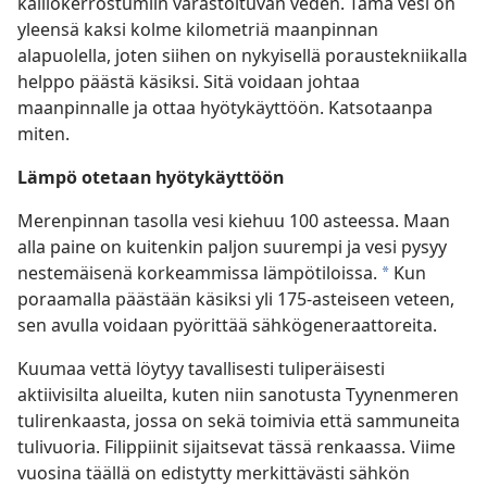
kalliokerrostumiin varastoituvan veden. Tämä vesi on
yleensä kaksi kolme kilometriä maanpinnan
alapuolella, joten siihen on nykyisellä poraustekniikalla
helppo päästä käsiksi. Sitä voidaan johtaa
maanpinnalle ja ottaa hyötykäyttöön. Katsotaanpa
miten.
Lämpö otetaan hyötykäyttöön
Merenpinnan tasolla vesi kiehuu 100 asteessa. Maan
alla paine on kuitenkin paljon suurempi ja vesi pysyy
nestemäisenä korkeammissa lämpötiloissa.
Kun
*
poraamalla päästään käsiksi yli 175-asteiseen veteen,
sen avulla voidaan pyörittää sähkögeneraattoreita.
Kuumaa vettä löytyy tavallisesti tuliperäisesti
aktiivisilta alueilta, kuten niin sanotusta Tyynenmeren
tulirenkaasta, jossa on sekä toimivia että sammuneita
tulivuoria. Filippiinit sijaitsevat tässä renkaassa. Viime
vuosina täällä on edistytty merkittävästi sähkön