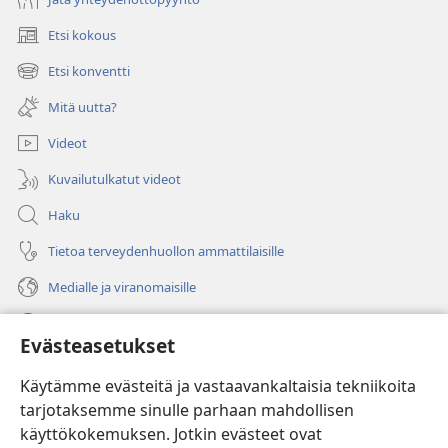
Etsi kokous
(avaa
uuden
Etsi konventti
(avaa
ikkunan)
uuden
Mitä uutta?
ikkunan)
Videot
Kuvailutulkatut videot
Haku
Tietoa terveydenhuollon ammattilaisille
Medialle ja viranomaisille
Ohje
Evästeasetukset
Lahjoitukset
(avaa
Käytämme evästeitä ja vastaavankaltaisia tekniikoita
uuden
tarjotaksemme sinulle parhaan mahdollisen
ikkunan)
Vartiotornin VERKKOKIRJASTO
käyttökokemuksen. Jotkin evästeet ovat
(avaa