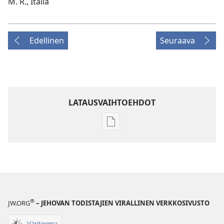
M. R., Italia
Edellinen
Seuraava
LATAUSVAIHTOEHDOT
Julkaisujen
latausvaihtoehdot
LEHDET
22. marraskuuta
2001
®
JW.ORG
– JEHOVAN TODISTAJIEN VIRALLINEN VERKKOSIVUSTO
Väriteema