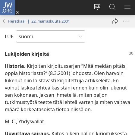
JW.ORG
Kirjaudu
(avaa
Vaihda
Hae
NÄ
uuden
sivuston
JW.ORG-
VA
Herätkää! | 22. marraskuuta 2001
ikkunan)
kieli
sivustolta
LUE
Lukijoiden kirjeitä
Historia.
Kirjoitan kirjoitussarjan ”Mitä meidän pitäisi
oppia historiasta?” (8.3.2001) johdosta. Olen harvoin
lukenut niin loistavasti kirjoitettuja artikkeleita. En
voinut laskea lehteä käsistäni ennen kuin olin lukenut
sen kokonaan. Jaksan ihmetellä, miten paljon
tutkimustyötä teette tätä lehteä varten ja miten valtava
määrä korkeatasoista tietoa niissä on.
M. C., Yhdysvallat
Uuvuttava sairaus.
Kiitos oikein paljon kirjoituksesta