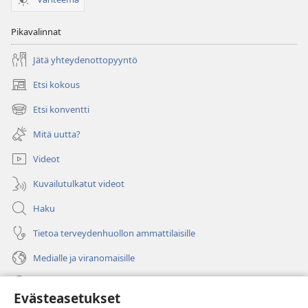
Pikavalinnat
Jätä yhteydenottopyyntö
Etsi kokous
(avaa
uuden
Etsi konventti
(avaa
ikkunan)
uuden
Mitä uutta?
ikkunan)
Videot
Kuvailutulkatut videot
Haku
Tietoa terveydenhuollon ammattilaisille
Medialle ja viranomaisille
Ohje
Evästeasetukset