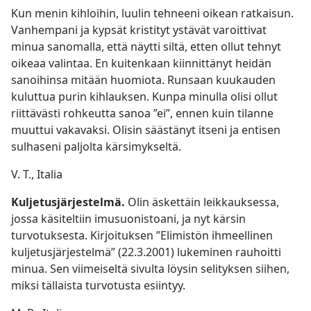
Kun menin kihloihin, luulin tehneeni oikean ratkaisun.
Vanhempani ja kypsät kristityt ystävät varoittivat
minua sanomalla, että näytti siltä, etten ollut tehnyt
oikeaa valintaa. En kuitenkaan kiinnittänyt heidän
sanoihinsa mitään huomiota. Runsaan kuukauden
kuluttua purin kihlauksen. Kunpa minulla olisi ollut
riittävästi rohkeutta sanoa ”ei”, ennen kuin tilanne
muuttui vakavaksi. Olisin säästänyt itseni ja entisen
sulhaseni paljolta kärsimykseltä.
V. T., Italia
Kuljetusjärjestelmä.
Olin äskettäin leikkauksessa,
jossa käsiteltiin imusuonistoani, ja nyt kärsin
turvotuksesta. Kirjoituksen ”Elimistön ihmeellinen
kuljetusjärjestelmä” (22.3.2001) lukeminen rauhoitti
minua. Sen viimeiseltä sivulta löysin selityksen siihen,
miksi tällaista turvotusta esiintyy.