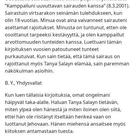
”Kamppailuni uuvuttavan sairauden kanssa” (8.3.2001).
Sairastuin virtsarakon seinämän tulehdukseen, kun
olin 18-vuotias. Minua ovat aina vaivanneet sairauteni
asettamat rajoitukset. Minusta on tuntunut, etten ole
osoittanut tarpeeksi kestävyyttä, ja olen kamppaillut
arvottomuuden tunteiden kanssa. Luettuani tämän
kirjoituksen vuosien patoutuneet tunteet
purkautuivat. Kun sain tietää, että tämä sairaus on
rajoittanut myös Tanya Salayn elämää, sain paremman
näkökulman asioihin.
B. Y., Yhdysvallat
Kun luen tällaisia kirjoituksia, omat ongelmani
häipyvät taka-alalle. Haluan Tanya Salayn tietävän,
miten ylpeä olen hänestä ja miten iloinen olen siitä,
ettei hän ole riistänyt itseltään henkeä vaan on
luottanut Jehovaan. Hänen miehensä ansaitsee myös
kiitoksen antamastaan tuesta.