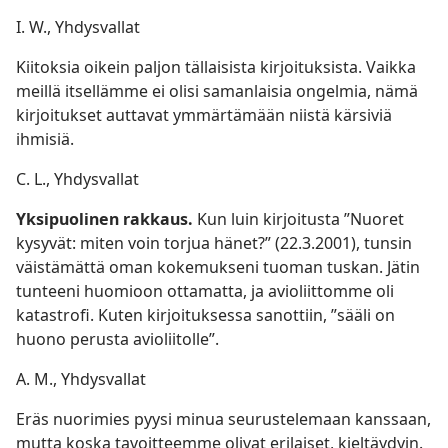
I. W., Yhdysvallat
Kiitoksia oikein paljon tällaisista kirjoituksista. Vaikka
meillä itsellämme ei olisi samanlaisia ongelmia, nämä
kirjoitukset auttavat ymmärtämään niistä kärsiviä
ihmisiä.
C. L., Yhdysvallat
Yksipuolinen rakkaus.
Kun luin kirjoitusta ”Nuoret
kysyvät: miten voin torjua hänet?” (22.3.2001), tunsin
väistämättä oman kokemukseni tuoman tuskan. Jätin
tunteeni huomioon ottamatta, ja avioliittomme oli
katastrofi. Kuten kirjoituksessa sanottiin, ”sääli on
huono perusta avioliitolle”.
A. M., Yhdysvallat
Eräs nuorimies pyysi minua seurustelemaan kanssaan,
mutta koska tavoitteemme olivat erilaiset, kieltäydyin.