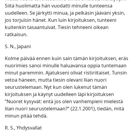
Siitä huolimatta hän vuodatti minulle tunteensa
uudelleen. Se järkytti minua, ja pelkäsin jääväni yksin,
jos torjuisin hänet. Kun luin kirjoituksen, tunteeni
kuitenkin tasaantuivat. Tiesin tehneeni oikean
ratkaisun.
S. N., Japani
Kolme päivää ennen kuin sain tämän kirjoituksen, eräs
nuorimies sanoi minulle haluavansa oppia tuntemaan
minut paremmin. Ajatukseni olivat ristiriitaiset. Tunsin
vetoa häneen, mutta tiesin olevani liian nuori
seurustelemaan. Nyt kun olen lukenut tämän
kirjoituksen ja käynyt uudelleen läpi kirjoituksen
”Nuoret kysyvät: entä jos olen vanhempieni mielestä
liian nuori seurustelemaan?” (22.1.2001), tiedän, mitä
minun pitää tehdä.
R. S., Yhdysvallat