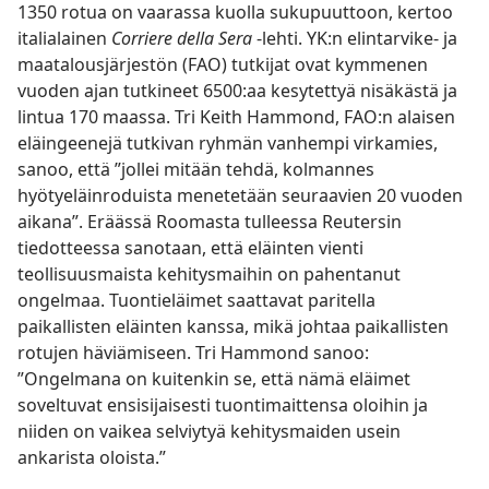
1350 rotua on vaarassa kuolla sukupuuttoon, kertoo
italialainen
Corriere della Sera
-lehti. YK:n elintarvike- ja
maatalousjärjestön (FAO) tutkijat ovat kymmenen
vuoden ajan tutkineet 6500:aa kesytettyä nisäkästä ja
lintua 170 maassa. Tri Keith Hammond, FAO:n alaisen
eläingeenejä tutkivan ryhmän vanhempi virkamies,
sanoo, että ”jollei mitään tehdä, kolmannes
hyötyeläinroduista menetetään seuraavien 20 vuoden
aikana”. Eräässä Roomasta tulleessa Reutersin
tiedotteessa sanotaan, että eläinten vienti
teollisuusmaista kehitysmaihin on pahentanut
ongelmaa. Tuontieläimet saattavat paritella
paikallisten eläinten kanssa, mikä johtaa paikallisten
rotujen häviämiseen. Tri Hammond sanoo:
”Ongelmana on kuitenkin se, että nämä eläimet
soveltuvat ensisijaisesti tuontimaittensa oloihin ja
niiden on vaikea selviytyä kehitysmaiden usein
ankarista oloista.”