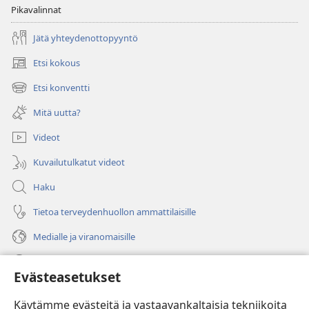
Pikavalinnat
Jätä yhteydenottopyyntö
Etsi kokous
(avaa
uuden
Etsi konventti
(avaa
ikkunan)
uuden
Mitä uutta?
ikkunan)
Videot
Kuvailutulkatut videot
Haku
Tietoa terveydenhuollon ammattilaisille
Medialle ja viranomaisille
Ohje
Evästeasetukset
Lahjoitukset
(avaa
Käytämme evästeitä ja vastaavankaltaisia tekniikoita