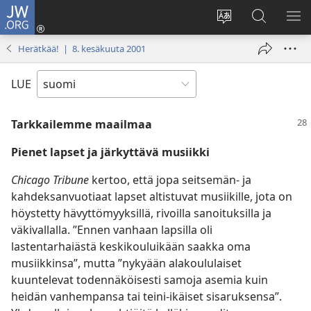
JW.ORG
Kirjaudu
(avaa
Vaihda
Hae
NÄ
uuden
sivuston
JW.ORG-
VA
Herätkää! | 8. kesäkuuta 2001
ikkunan)
kieli
sivustolta
LUE
Tarkkailemme maailmaa
Pienet lapset ja järkyttävä musiikki
Chicago Tribune
kertoo, että jopa seitsemän- ja
kahdeksanvuotiaat lapset altistuvat musiikille, jota on
höystetty hävyttömyyksillä, rivoilla sanoituksilla ja
väkivallalla. ”Ennen vanhaan lapsilla oli
lastentarhaiästä keskikouluikään saakka oma
musiikkinsa”, mutta ”nykyään alakoululaiset
kuuntelevat todennäköisesti samoja asemia kuin
heidän vanhempansa tai teini-ikäiset sisaruksensa”.