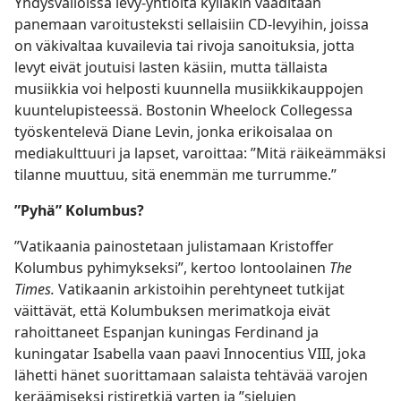
Yhdysvalloissa levy-yhtiöitä kylläkin vaaditaan
panemaan varoitusteksti sellaisiin CD-levyihin, joissa
on väkivaltaa kuvailevia tai rivoja sanoituksia, jotta
levyt eivät joutuisi lasten käsiin, mutta tällaista
musiikkia voi helposti kuunnella musiikkikauppojen
kuuntelupisteessä. Bostonin Wheelock Collegessa
työskentelevä Diane Levin, jonka erikoisalaa on
mediakulttuuri ja lapset, varoittaa: ”Mitä räikeämmäksi
tilanne muuttuu, sitä enemmän me turrumme.”
”Pyhä” Kolumbus?
”Vatikaania painostetaan julistamaan Kristoffer
Kolumbus pyhimykseksi”, kertoo lontoolainen
The
Times.
Vatikaanin arkistoihin perehtyneet tutkijat
väittävät, että Kolumbuksen merimatkoja eivät
rahoittaneet Espanjan kuningas Ferdinand ja
kuningatar Isabella vaan paavi Innocentius VIII, joka
lähetti hänet suorittamaan salaista tehtävää varojen
keräämiseksi ristiretkiä varten ja ”sielujen