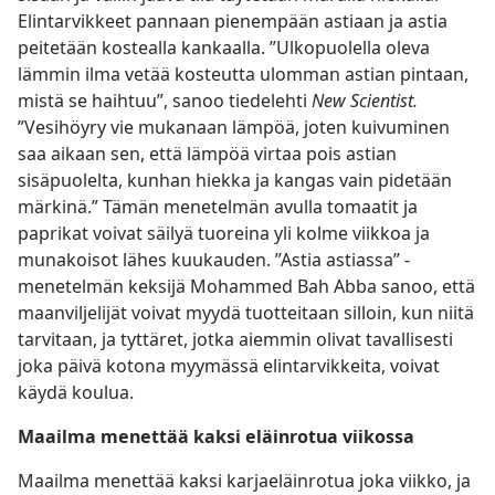
Elintarvikkeet pannaan pienempään astiaan ja astia
peitetään kostealla kankaalla. ”Ulkopuolella oleva
lämmin ilma vetää kosteutta ulomman astian pintaan,
mistä se haihtuu”, sanoo tiedelehti
New Scientist.
”Vesihöyry vie mukanaan lämpöä, joten kuivuminen
saa aikaan sen, että lämpöä virtaa pois astian
sisäpuolelta, kunhan hiekka ja kangas vain pidetään
märkinä.” Tämän menetelmän avulla tomaatit ja
paprikat voivat säilyä tuoreina yli kolme viikkoa ja
munakoisot lähes kuukauden. ”Astia astiassa” -
menetelmän keksijä Mohammed Bah Abba sanoo, että
maanviljelijät voivat myydä tuotteitaan silloin, kun niitä
tarvitaan, ja tyttäret, jotka aiemmin olivat tavallisesti
joka päivä kotona myymässä elintarvikkeita, voivat
käydä koulua.
Maailma menettää kaksi eläinrotua viikossa
Maailma menettää kaksi karjaeläinrotua joka viikko, ja