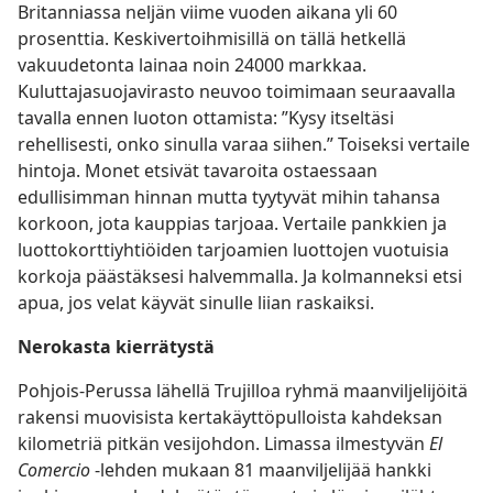
Britanniassa neljän viime vuoden aikana yli 60
prosenttia. Keskivertoihmisillä on tällä hetkellä
vakuudetonta lainaa noin 24000 markkaa.
Kuluttajasuojavirasto neuvoo toimimaan seuraavalla
tavalla ennen luoton ottamista: ”Kysy itseltäsi
rehellisesti, onko sinulla varaa siihen.” Toiseksi vertaile
hintoja. Monet etsivät tavaroita ostaessaan
edullisimman hinnan mutta tyytyvät mihin tahansa
korkoon, jota kauppias tarjoaa. Vertaile pankkien ja
luottokorttiyhtiöiden tarjoamien luottojen vuotuisia
korkoja päästäksesi halvemmalla. Ja kolmanneksi etsi
apua, jos velat käyvät sinulle liian raskaiksi.
Nerokasta kierrätystä
Pohjois-Perussa lähellä Trujilloa ryhmä maanviljelijöitä
rakensi muovisista kertakäyttöpulloista kahdeksan
kilometriä pitkän vesijohdon. Limassa ilmestyvän
El
Comercio
-lehden mukaan 81 maanviljelijää hankki