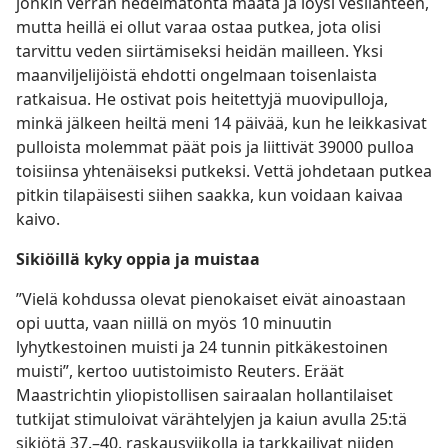
jonkin verran hedelmätöntä maata ja löysi vesilähteen,
mutta heillä ei ollut varaa ostaa putkea, jota olisi
tarvittu veden siirtämiseksi heidän mailleen. Yksi
maanviljelijöistä ehdotti ongelmaan toisenlaista
ratkaisua. He ostivat pois heitettyjä muovipulloja,
minkä jälkeen heiltä meni 14 päivää, kun he leikkasivat
pulloista molemmat päät pois ja liittivät 39000 pulloa
toisiinsa yhtenäiseksi putkeksi. Vettä johdetaan putkea
pitkin tilapäisesti siihen saakka, kun voidaan kaivaa
kaivo.
Sikiöillä kyky oppia ja muistaa
”Vielä kohdussa olevat pienokaiset eivät ainoastaan
opi uutta, vaan niillä on myös 10 minuutin
lyhytkestoinen muisti ja 24 tunnin pitkäkestoinen
muisti”, kertoo uutistoimisto Reuters. Eräät
Maastrichtin yliopistollisen sairaalan hollantilaiset
tutkijat stimuloivat värähtelyjen ja kaiun avulla 25:tä
sikiötä 37.–40. raskausviikolla ja tarkkailivat niiden