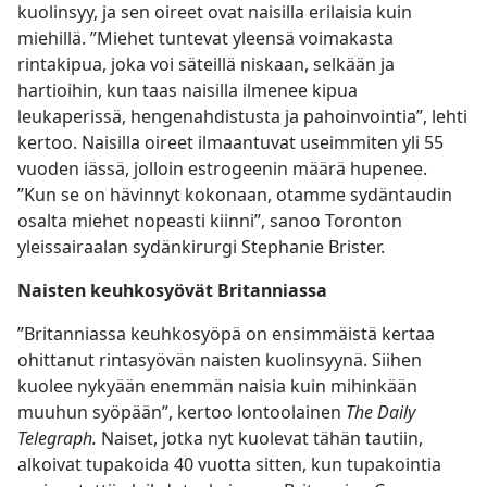
kuolinsyy, ja sen oireet ovat naisilla erilaisia kuin
miehillä. ”Miehet tuntevat yleensä voimakasta
rintakipua, joka voi säteillä niskaan, selkään ja
hartioihin, kun taas naisilla ilmenee kipua
leukaperissä, hengenahdistusta ja pahoinvointia”, lehti
kertoo. Naisilla oireet ilmaantuvat useimmiten yli 55
vuoden iässä, jolloin estrogeenin määrä hupenee.
”Kun se on hävinnyt kokonaan, otamme sydäntaudin
osalta miehet nopeasti kiinni”, sanoo Toronton
yleissairaalan sydänkirurgi Stephanie Brister.
Naisten keuhkosyövät Britanniassa
”Britanniassa keuhkosyöpä on ensimmäistä kertaa
ohittanut rintasyövän naisten kuolinsyynä. Siihen
kuolee nykyään enemmän naisia kuin mihinkään
muuhun syöpään”, kertoo lontoolainen
The Daily
Telegraph.
Naiset, jotka nyt kuolevat tähän tautiin,
alkoivat tupakoida 40 vuotta sitten, kun tupakointia