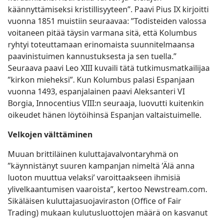
käännyttämiseksi kristillisyyteen”. Paavi Pius IX kirjoitti
vuonna 1851 muistiin seuraavaa: ”Todisteiden valossa
voitaneen pitää täysin varmana sitä, että Kolumbus
ryhtyi toteuttamaan erinomaista suunnitelmaansa
paavinistuimen kannustuksesta ja sen tuella.”
Seuraava paavi Leo XIII kuvaili tätä tutkimusmatkailijaa
”kirkon mieheksi”. Kun Kolumbus palasi Espanjaan
vuonna 1493, espanjalainen paavi Aleksanteri VI
Borgia, Innocentius VIII:n seuraaja, luovutti kuitenkin
oikeudet hänen löytöihinsä Espanjan valtaistuimelle.
Velkojen välttäminen
Muuan brittiläinen kuluttajavalvontaryhmä on
”käynnistänyt suuren kampanjan nimeltä ’Älä anna
luoton muuttua velaksi’ varoittaakseen ihmisiä
ylivelkaantumisen vaaroista”, kertoo Newstream.com.
Sikäläisen kuluttajasuojaviraston (Office of Fair
Trading) mukaan kulutusluottojen määrä on kasvanut