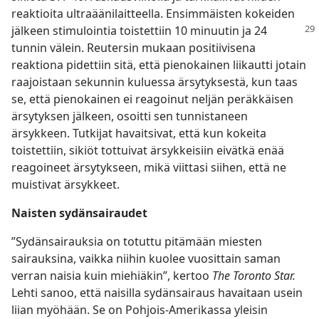
reaktioita ultraäänilaitteella. Ensimmäisten kokeiden
jälkeen stimulointia
toistettiin 10 minuutin ja 24
tunnin välein. Reutersin mukaan positiivisena
reaktiona pidettiin sitä, että pienokainen liikautti jotain
raajoistaan sekunnin kuluessa ärsytyksestä, kun taas
se, että pienokainen ei reagoinut neljän peräkkäisen
ärsytyksen jälkeen, osoitti sen tunnistaneen
ärsykkeen. Tutkijat havaitsivat, että kun kokeita
toistettiin, sikiöt tottuivat ärsykkeisiin eivätkä enää
reagoineet ärsytykseen, mikä viittasi siihen, että ne
muistivat ärsykkeet.
Naisten sydänsairaudet
”Sydänsairauksia on totuttu pitämään miesten
sairauksina, vaikka niihin kuolee vuosittain saman
verran naisia kuin miehiäkin”, kertoo
The Toronto Star.
Lehti sanoo, että naisilla sydänsairaus havaitaan usein
liian myöhään. Se on Pohjois-Amerikassa yleisin