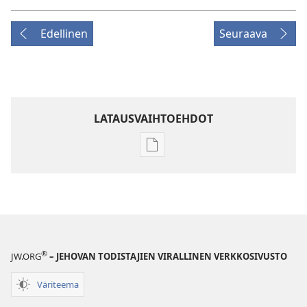
Edellinen
Seuraava
LATAUSVAIHTOEHDOT
Julkaisujen
latausvaihtoehdot
LEHDET
8. kesäkuuta
2001
®
JW.ORG
– JEHOVAN TODISTAJIEN VIRALLINEN VERKKOSIVUSTO
Väriteema