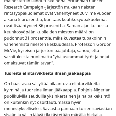
mainostettiin laihdutuskeinona. Britannian Cancer
Research Campaign -järjestön mukaan naisten
rintasyöpäkuolemat ovat vähentyneet 20 viime vuoden
aikana 5 prosenttia, kun taas keuhkosyöpäkuolemat
ovat lisääntyneet 36 prosenttia. Saman ajan kuluessa
keuhkosyöpään kuolleiden miesten määrä on
pudonnut 31 prosenttia, mikä kuvastaa tupakoinnin
vähenemistä miesten keskuudessa. Professori Gordon
McVie, kyseisen järjestön pääjohtaja, sanoo, että
varoituksista huolimatta ”yhä useammat tytöt ja pojat
omaksuvat tämän tavan”.
Tuoreita elintarvikkeita ilman jääkaappia
On haastavaa säilyttää pilaantuvia elintarvikkeita
kylminä ja tuoreina ilman jääkaappia. Pohjois-Nigerian
puolikuivilla seuduilla yksinkertainen ja halpa keksintö
on kuitenkin nyt osoittautumassa hyvin
menestykselliseksi. Saviastia pannaan toisen saviastian
sisään ja väliin jäävä tila täytetään märällä hiekalla.