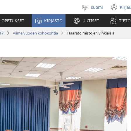
suomi
Kirja
Valitse
(av
kieli
uu
 OPETUKSET
KIRJASTO
UUTISET
TIETO
ikk
017
Viime vuoden kohokohtia
Haaratoimistojen vihkiäisiä