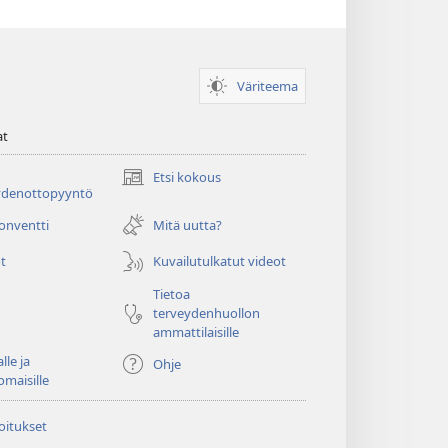
Väriteema
at
Etsi kokous
(avaa
ydenottopyyntö
uuden
ikkunan)
konventti
Mitä uutta?
t
Kuvailutulkatut videot
Tietoa
terveydenhuollon
ammattilaisille
lle ja
Ohje
omaisille
oitukset