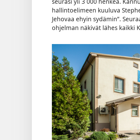
seurasi yli 3 000 henkeä. Kann
hallintoelimeen kuuluva Stephe
Jehovaa ehyin sydämin”. Seur
ohjelman näkivät lähes kaikki Ki