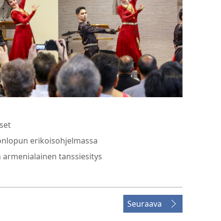
set
ikonlopun erikoisohjelmassa
n armenialainen tanssiesitys
Seuraava