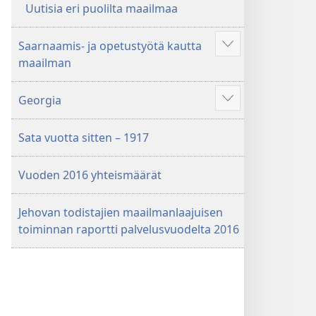
Uutisia eri puolilta maailmaa
Saarnaamis- ja opetustyötä kautta
Näytä
maailman
enemmän
Georgia
Näytä
enemmän
Sata vuotta sitten – 1917
Vuoden 2016 yhteismäärät
Jehovan todistajien maailmanlaajuisen
toiminnan raportti palvelusvuodelta 2016