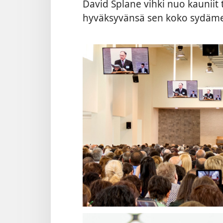
David Splane vihki nuo kauniit ti
hyväksyvänsä sen koko sydäme