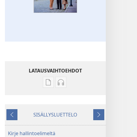
LATAUSVAIHTOEHDOT
Julkaisujen
Äänitteiden
latausvaihtoehdot
latausvaihtoehdot
Jehovan
Jehovan
todistajien
todistajien
SISÄLLYSLUETTELO
vuosikirja
vuosikirja
Edellinen
Seuraava
2017
2017
Kirje hallintoelimeltä