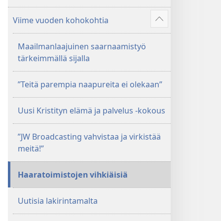
Viime vuoden kohokohtia
Näytä
enemmän
Maailmanlaajuinen saarnaamistyö
tärkeimmällä sijalla
”Teitä parempia naapureita ei olekaan”
Uusi Kristityn elämä ja palvelus -kokous
”JW Broadcasting vahvistaa ja virkistää
meitä!”
Haaratoimistojen vihkiäisiä
Uutisia lakirintamalta