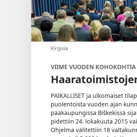
Kirgisia
VIIME VUODEN KOHOKOHTIA
Haaratoimistojen
PAIKALLISET ja ulkomaiset tilapä
puolentoista vuoden ajan kun
pääkaupungissa Biškekissä sijai
pidettiin 24. lokakuuta 2015 v
Ohjelma välitettiin 18 valtakun