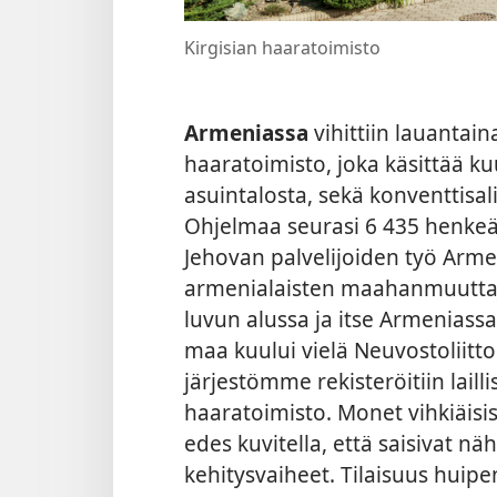
Kirgisian haaratoimisto
Armeniassa
vihittiin lauantai
haaratoimisto, joka käsittää ku
asuintalosta, sekä konventtisali
Ohjelmaa seurasi 6 435 henkeä.
Jehovan palvelijoiden työ Arme
armenialaisten maahanmuuttaj
luvun alussa ja itse Armeniassa
maa kuului vielä Neuvostoliittoo
järjestömme rekisteröitiin laill
haaratoimisto. Monet vihkiäisis
edes kuvitella, että saisivat 
kehitysvaiheet. Tilaisuus huipe