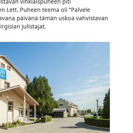
ustavan vihkiäispuheen piti
n Lett. Puheen teema oli ”Palvele
aavana päivänä tämän uskoa vahvistavan
rgisian julistajat.