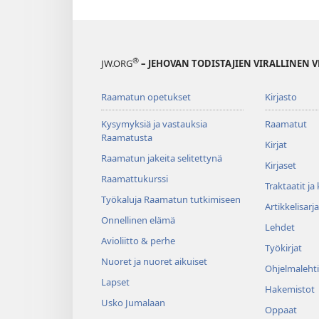
®
JW.ORG
– JEHOVAN TODISTAJIEN VIRALLINEN 
Raamatun opetukset
Kirjasto
Kysymyksiä ja vastauksia
Raamatut
Raamatusta
Kirjat
Raamatun jakeita selitettynä
Kirjaset
Raamattukurssi
Traktaatit ja
Työkaluja Raamatun tutkimiseen
Artikkelisarja
Onnellinen elämä
Lehdet
Avioliitto & perhe
Työkirjat
Nuoret ja nuoret aikuiset
Ohjelmalehti
Lapset
Hakemistot
Usko Jumalaan
Oppaat