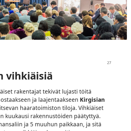
 vihkiäisiä
iset rakentajat tekivät lujasti töitä
nostaakseen ja laajentaakseen
Kirgisian
tsevan haaratoimiston tiloja. Vihkiäiset
ain kuukausi rakennustöiden päätyttyä.
nansaliin ja 5 muuhun paikkaan, ja sitä