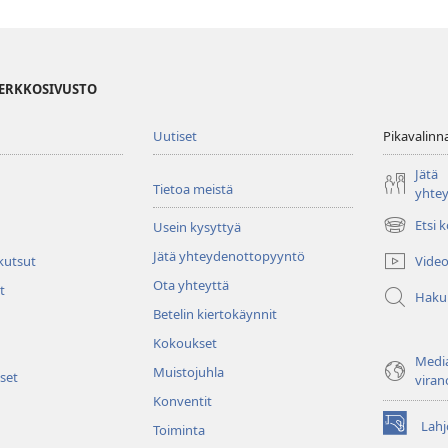
VERKKOSIVUSTO
Uutiset
Pikavalinn
Jätä
Tietoa meistä
yhte
Etsi 
Usein kysyttyä
(avaa
uuden
Jätä yhteydenottopyyntö
Video
 kutsut
ikkunan)
Ota yhteyttä
t
Haku
Betelin kiertokäynnit
Kokoukset
Media
Muistojuhla
set
viran
Konventit
Lahj
Toiminta
(avaa