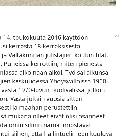
na 14. toukokuuta 2016 käyttöön
usi kerrosta 18-kerroksisesta
 ja Valtakunnan julistajien koulun tilat.
 Puheissa kerrottiin, miten pienestä
niassa aikoinaan alkoi. Työ sai alkunsa
ien keskuudessa Yhdysvalloissa 1900-
 vasta 1970-luvun puolivälissä, jolloin
n. Vasta joitain vuosia sitten
isesti ja maahan perustettiin
sä mukana olleet eivät olisi osanneet
nähdä omin silmin nämä innostavat
ntui siihen, että hallintoelimeen kuuluva