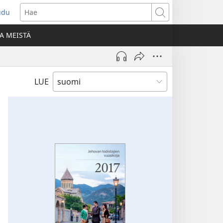
udu
aa
Hae
den
A MEISTÄ
unan)
LUE