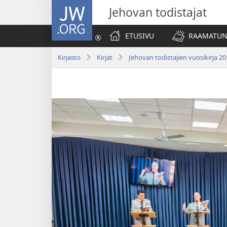
JW.ORG
Jehovan todistajat
ETUSIVU
RAAMATUN
Kirjasto
Kirjat
Jehovan todistajien vuosikirja 2