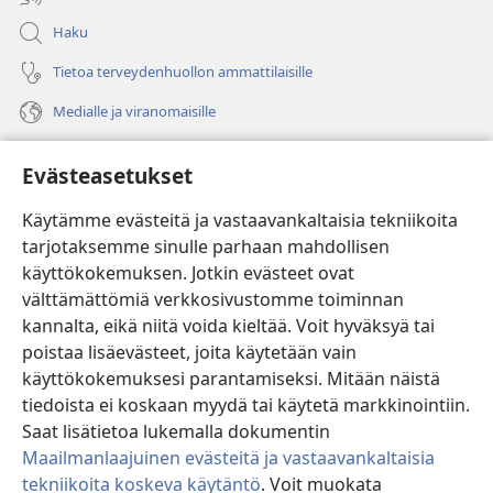
Haku
Tietoa terveydenhuollon ammattilaisille
Medialle ja viranomaisille
Ohje
Evästeasetukset
Lahjoitukset
(avaa
Käytämme evästeitä ja vastaavankaltaisia tekniikoita
uuden
tarjotaksemme sinulle parhaan mahdollisen
ikkunan)
Vartiotornin VERKKOKIRJASTO
käyttökokemuksen. Jotkin evästeet ovat
(avaa
välttämättömiä verkkosivustomme toiminnan
uuden
®
JW Hub
ikkunan)
kannalta, eikä niitä voida kieltää. Voit hyväksyä tai
(avaa
uuden
poistaa lisäevästeet, joita käytetään vain
®
JW Library
ikkunan)
käyttökokemuksesi parantamiseksi. Mitään näistä
tiedoista ei koskaan myydä tai käytetä markkinointiin.
Watchtower Library
Saat lisätietoa lukemalla dokumentin
Maailmanlaajuinen evästeitä ja vastaavankaltaisia
tekniikoita koskeva käytäntö
. Voit muokata