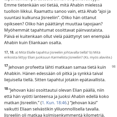
Emme tietenkään voi tietää, mitä Ahabin mielessä
tuolloin liikkui. Raamattu sanoo vain, että Ahab ”ajoi ja
suuntasi kulkunsa Jisreeliin”. Oliko hän ottanut
opikseen? Oliko hän päättänyt muuttaa tapojaan?
Myöhemmät tapahtumat osoittavat päinvastaista.
Päivä ei kuitenkaan ollut vielä päättynyt sen enempää
Ahabin kuin Eliankaan osalta.
17, 18.
a) Mitä Elialle tapahtui Jisreeliin johtavalla tiellä? b) Mitä
erikoista liittyy Elian juoksuun Karmelista Jisreeliin? (Ks. myös alaviite.)
17
Jehovan profeetta lähti matkaan samaa tietä kuin
Ahabkin. Hänen edessään oli pitkä ja synkkä taival
liejuisella tiellä. Sitten tapahtui jotakin epätavallista.
18
”Jehovan käsi osoittautui olevan Elian päällä, niin
että hän vyötti lanteensa ja juoksi Ahabin edellä koko
matkan Jisreeliin.” (
1. Kun. 18:46
.) ”Jehovan käsi”
vaikutti Eliaan selvästikin yliluonnollisella tavalla.
Jisreeliin oli matkaa kolmisenkymmentä kilometriä,