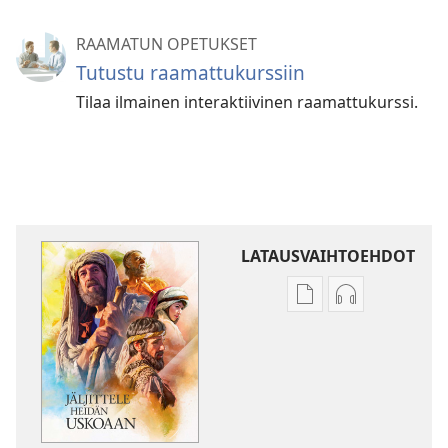
RAAMATUN OPETUKSET
Tutustu raamattukurssiin
Tilaa ilmainen interaktiivinen raamattukurssi.
LATAUSVAIHTOEHDOT
Julkaisujen
Äänitteiden
latausvaihtoehdot
latausvaihto
Jäljittele
Jäljittele
heidän
heidän
uskoaan
uskoaan