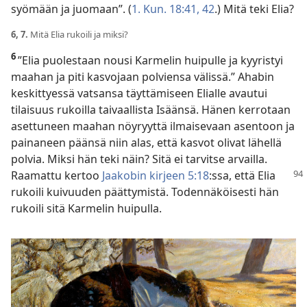
syömään ja juomaan”. (
1. Kun. 18:41, 42
.) Mitä teki Elia?
6, 7.
Mitä Elia rukoili ja miksi?
6
”Elia puolestaan nousi Karmelin huipulle ja kyyristyi
maahan ja piti kasvojaan polviensa välissä.” Ahabin
keskittyessä vatsansa täyttämiseen Elialle avautui
tilaisuus rukoilla taivaallista Isäänsä. Hänen kerrotaan
asettuneen maahan nöyryyttä ilmaisevaan asentoon ja
painaneen päänsä niin alas, että kasvot olivat lähellä
polvia. Miksi hän teki näin? Sitä ei tarvitse arvailla.
Raamattu
kertoo
Jaakobin kirjeen 5:18
:ssa, että Elia
rukoili kuivuuden päättymistä. Todennäköisesti hän
rukoili sitä Karmelin huipulla.