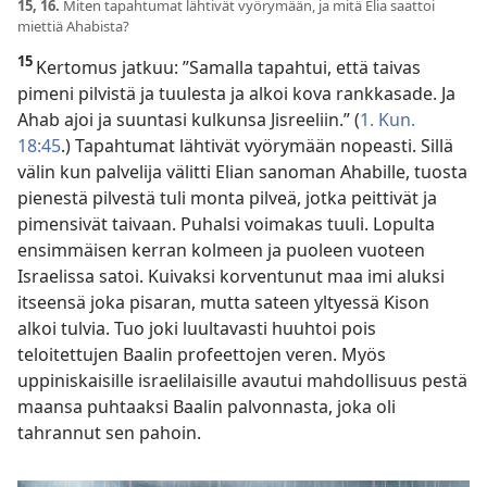
15, 16.
Miten tapahtumat lähtivät vyörymään, ja mitä Elia saattoi
miettiä Ahabista?
15
Kertomus jatkuu: ”Samalla tapahtui, että taivas
pimeni pilvistä ja tuulesta ja alkoi kova rankkasade. Ja
Ahab ajoi ja suuntasi kulkunsa Jisreeliin.” (
1. Kun.
18:45
.) Tapahtumat lähtivät vyörymään nopeasti. Sillä
välin kun palvelija välitti Elian sanoman Ahabille, tuosta
pienestä pilvestä tuli monta pilveä, jotka peittivät ja
pimensivät taivaan. Puhalsi voimakas tuuli. Lopulta
ensimmäisen kerran kolmeen ja puoleen vuoteen
Israelissa satoi. Kuivaksi korventunut maa imi aluksi
itseensä joka pisaran, mutta sateen yltyessä Kison
alkoi tulvia. Tuo joki luultavasti huuhtoi pois
teloitettujen Baalin profeettojen veren. Myös
uppiniskaisille israelilaisille avautui mahdollisuus pestä
maansa puhtaaksi Baalin palvonnasta, joka oli
tahrannut sen pahoin.