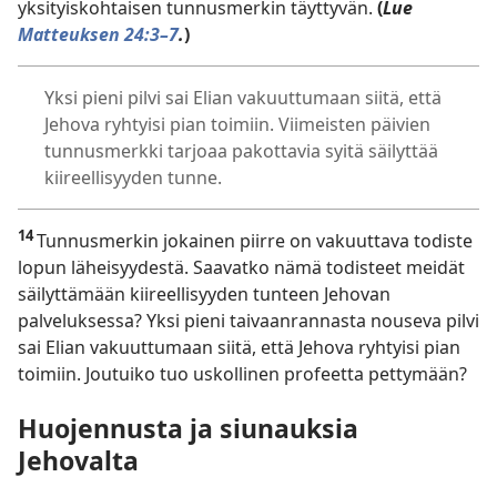
yksityiskohtaisen tunnusmerkin täyttyvän.
(
Lue
Matteuksen 24:3–7
.
)
Yksi pieni pilvi sai Elian vakuuttumaan siitä, että
Jehova ryhtyisi pian toimiin. Viimeisten päivien
tunnusmerkki tarjoaa pakottavia syitä säilyttää
kiireellisyyden tunne.
14
Tunnusmerkin jokainen piirre on vakuuttava todiste
lopun läheisyydestä. Saavatko nämä todisteet meidät
säilyttämään kiireellisyyden tunteen Jehovan
palveluksessa? Yksi pieni taivaanrannasta nouseva pilvi
sai Elian vakuuttumaan siitä, että Jehova ryhtyisi pian
toimiin. Joutuiko tuo uskollinen profeetta pettymään?
Huojennusta ja siunauksia
Jehovalta