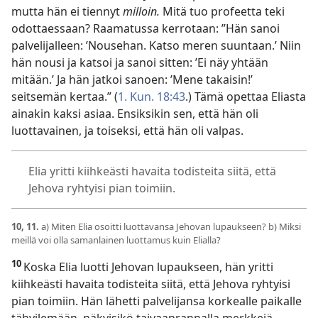
mutta hän ei tiennyt
milloin.
Mitä tuo profeetta teki
odottaessaan? Raamatussa kerrotaan: ”Hän sanoi
palvelijalleen: ’Nousehan. Katso meren suuntaan.’ Niin
hän nousi ja katsoi ja sanoi sitten: ’Ei näy yhtään
mitään.’ Ja hän jatkoi sanoen: ’Mene takaisin!’
seitsemän kertaa.” (
1. Kun. 18:43
.) Tämä opettaa Eliasta
ainakin kaksi asiaa. Ensiksikin sen, että hän oli
luottavainen, ja toiseksi, että hän oli valpas.
Elia yritti kiihkeästi havaita todisteita siitä, että
Jehova ryhtyisi pian toimiin.
10, 11.
a) Miten Elia osoitti luottavansa Jehovan lupaukseen? b) Miksi
meillä voi olla samanlainen luottamus kuin Elialla?
10
Koska Elia luotti Jehovan lupaukseen, hän yritti
kiihkeästi havaita todisteita siitä, että Jehova ryhtyisi
pian toimiin. Hän lähetti palvelijansa korkealle paikalle