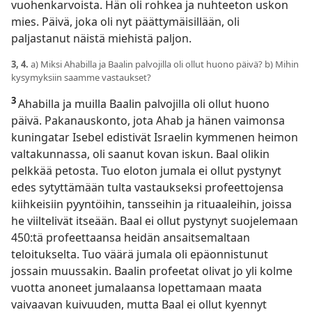
vuohenkarvoista. Hän oli rohkea ja nuhteeton uskon
mies. Päivä, joka oli nyt päättymäisillään, oli
paljastanut näistä miehistä paljon.
3, 4.
a) Miksi Ahabilla ja Baalin palvojilla oli ollut huono päivä? b) Mihin
kysymyksiin saamme vastaukset?
3
Ahabilla ja muilla Baalin palvojilla oli ollut huono
päivä. Pakanauskonto, jota Ahab ja hänen vaimonsa
kuningatar Isebel edistivät Israelin kymmenen heimon
valtakunnassa, oli saanut kovan iskun. Baal olikin
pelkkää petosta. Tuo eloton jumala ei ollut pystynyt
edes sytyttämään tulta vastaukseksi profeettojensa
kiihkeisiin pyyntöihin, tansseihin ja rituaaleihin, joissa
he viiltelivät itseään. Baal ei ollut pystynyt suojelemaan
450:tä profeettaansa heidän ansaitsemaltaan
teloitukselta. Tuo väärä jumala oli epäonnistunut
jossain muussakin. Baalin profeetat olivat jo yli kolme
vuotta anoneet jumalaansa lopettamaan maata
vaivaavan kuivuuden, mutta Baal ei ollut kyennyt