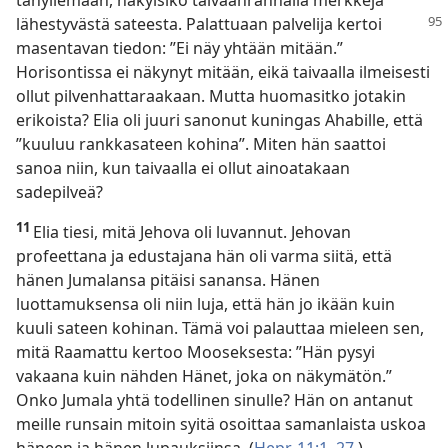
tähyilemään, näkyisikö taivaanrannalla merkkejä
lähestyvästä sateesta. Palattuaan palvelija
kertoi
masentavan tiedon: ”Ei näy yhtään mitään.”
Horisontissa ei näkynyt mitään, eikä taivaalla ilmeisesti
ollut pilvenhattaraakaan. Mutta huomasitko jotakin
erikoista? Elia oli juuri sanonut kuningas Ahabille, että
”kuuluu rankkasateen kohina”. Miten hän saattoi
sanoa niin, kun taivaalla ei ollut ainoatakaan
sadepilveä?
11
Elia tiesi, mitä Jehova oli luvannut. Jehovan
profeettana ja edustajana hän oli varma siitä, että
hänen Jumalansa pitäisi sanansa. Hänen
luottamuksensa oli niin luja, että hän jo ikään kuin
kuuli sateen kohinan. Tämä voi palauttaa mieleen sen,
mitä Raamattu kertoo Mooseksesta: ”Hän pysyi
vakaana kuin nähden Hänet, joka on näkymätön.”
Onko Jumala yhtä todellinen sinulle? Hän on antanut
meille runsain mitoin syitä osoittaa samanlaista uskoa