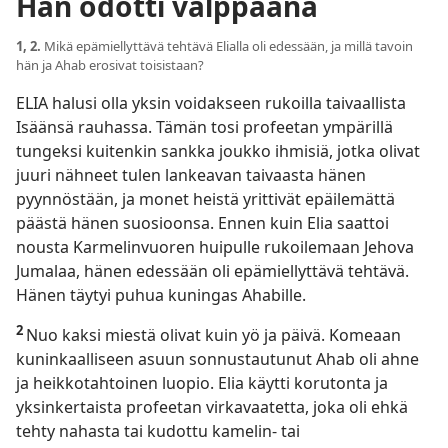
Hän odotti valppaana
1, 2.
Mikä epämiellyttävä tehtävä Elialla oli edessään, ja millä tavoin
hän ja Ahab erosivat toisistaan?
ELIA halusi olla yksin voidakseen rukoilla taivaallista
Isäänsä rauhassa. Tämän tosi profeetan ympärillä
tungeksi kuitenkin sankka joukko ihmisiä, jotka olivat
juuri nähneet tulen lankeavan taivaasta hänen
pyynnöstään, ja monet heistä yrittivät epäilemättä
päästä hänen suosioonsa. Ennen kuin Elia saattoi
nousta Karmelinvuoren huipulle rukoilemaan Jehova
Jumalaa, hänen edessään oli epämiellyttävä tehtävä.
Hänen täytyi puhua kuningas Ahabille.
2
Nuo kaksi miestä olivat kuin yö ja päivä. Komeaan
kuninkaalliseen asuun sonnustautunut Ahab oli ahne
ja heikkotahtoinen luopio. Elia käytti korutonta ja
yksinkertaista profeetan virkavaatetta, joka oli ehkä
tehty nahasta tai kudottu kamelin- tai