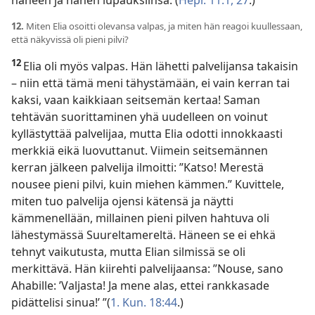
häneen ja hänen lupauksiinsa. (
Hepr. 11:1,
27
.)
12.
Miten Elia osoitti olevansa valpas, ja miten hän reagoi kuullessaan,
että näkyvissä oli pieni pilvi?
12
Elia oli myös valpas. Hän lähetti palvelijansa takaisin
– niin että tämä meni tähystämään, ei vain kerran tai
kaksi, vaan kaikkiaan seitsemän kertaa! Saman
tehtävän suorittaminen yhä uudelleen on voinut
kyllästyttää palvelijaa, mutta Elia odotti innokkaasti
merkkiä eikä luovuttanut. Viimein seitsemännen
kerran jälkeen palvelija ilmoitti: ”Katso! Merestä
nousee pieni pilvi, kuin miehen kämmen.” Kuvittele,
miten tuo palvelija ojensi kätensä ja näytti
kämmenellään, millainen pieni pilven hahtuva oli
lähestymässä Suureltamereltä. Häneen se ei ehkä
tehnyt vaikutusta, mutta Elian silmissä se oli
merkittävä. Hän kiirehti palvelijaansa: ”Nouse, sano
Ahabille: ’Valjasta! Ja mene alas, ettei rankkasade
pidättelisi sinua!’ ”(
1. Kun. 18:44
.)