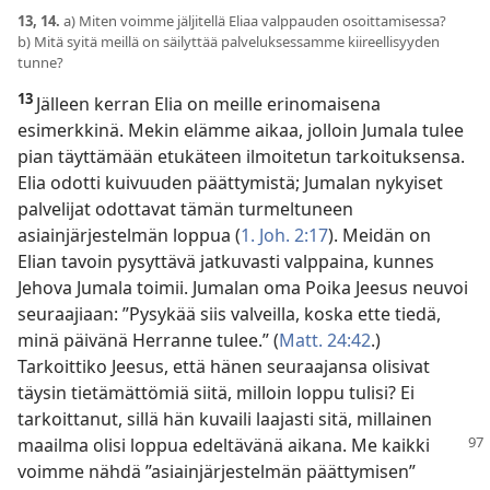
13, 14.
a) Miten voimme jäljitellä Eliaa valppauden osoittamisessa?
b) Mitä syitä meillä on säilyttää palveluksessamme kiireellisyyden
tunne?
13
Jälleen kerran Elia on meille erinomaisena
esimerkkinä. Mekin elämme aikaa, jolloin Jumala tulee
pian täyttämään etukäteen ilmoitetun tarkoituksensa.
Elia odotti kuivuuden päättymistä; Jumalan nykyiset
palvelijat odottavat tämän turmeltuneen
asiainjärjestelmän loppua (
1. Joh. 2:17
). Meidän on
Elian tavoin pysyttävä jatkuvasti valppaina, kunnes
Jehova Jumala toimii. Jumalan oma Poika Jeesus neuvoi
seuraajiaan: ”Pysykää siis valveilla, koska ette tiedä,
minä päivänä Herranne tulee.” (
Matt. 24:42
.)
Tarkoittiko Jeesus, että hänen seuraajansa olisivat
täysin tietämättömiä siitä, milloin loppu tulisi? Ei
tarkoittanut, sillä hän kuvaili laajasti sitä, millainen
maailma olisi loppua edeltävänä aikana.
Me kaikki
voimme nähdä ”asiainjärjestelmän päättymisen”