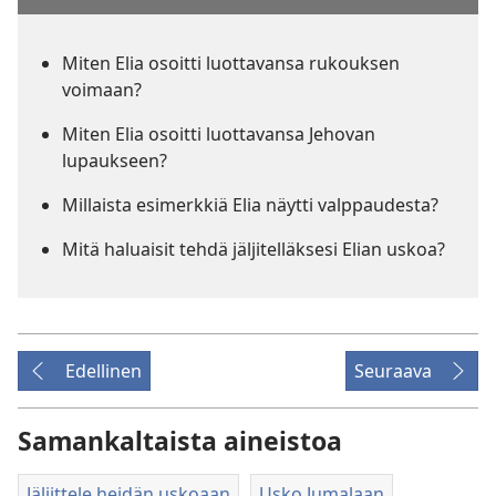
Miten Elia osoitti luottavansa rukouksen
voimaan?
Miten Elia osoitti luottavansa Jehovan
lupaukseen?
Millaista esimerkkiä Elia näytti valppaudesta?
Mitä haluaisit tehdä jäljitelläksesi Elian uskoa?
Edellinen
Seuraava
Samankaltaista aineistoa
Jäljittele heidän uskoaan
Usko Jumalaan