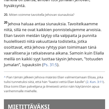
hyväksyntä.
20.
Miten voimme tavoitella Jehovan siunauksia?
20
Jehova haluaa antaa siunauksia. Tavoitelkaamme
niitä, sillä ne ovat kaikkien ponnistelujemme arvoisia.
Elian tavoin meidän täytyy olla valppaita ja punnita
huolellisesti niitä vakuuttavia todisteita, jotka
osoittavat, että Jehova ryhtyy pian toimimaan tänä
vaarallisena ja ratkaisevana aikana. Samoin kuin Elialla
meillä on kaikki syyt luottaa täysin Jehovan, ”totuuden
Jumalan”, lupauksiin (
Ps. 31:5
).
^
Pian tämän jälkeen Jehova määräsi Elian valmentamaan Elisaa, joka
tulisi tunnetuksi siitä, että hän ”kaatoi vettä Elian käsille” (
2. Kun. 3:11
).
Elisa toimi Elian palvelijana ja ilmeisesti antoi näin käytännön apua
vanhemmalle miehelle.
MIETITTÄVÄKSI