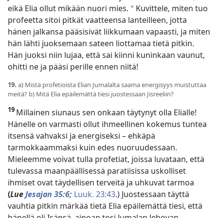
eikä Elia ollut mikään nuori mies.
Kuvittele, miten tuo
*
profeetta sitoi pitkät vaatteensa lanteilleen, jotta
hänen jalkansa pääsisivät liikkumaan vapaasti, ja miten
hän lähti juoksemaan sateen liottamaa tietä pitkin.
Hän juoksi niin lujaa, että sai kiinni kuninkaan vaunut,
ohitti ne ja pääsi perille ennen niitä!
19.
a) Mistä profetioista Elian Jumalalta saama energisyys muistuttaa
meitä? b) Mitä Elia epäilemättä tiesi juostessaan Jisreeliin?
19
Millainen siunaus sen onkaan täytynyt olla Elialle!
Hänelle on varmasti ollut ihmeellinen kokemus tuntea
itsensä vahvaksi ja energiseksi – ehkäpä
tarmokkaammaksi kuin edes nuoruudessaan.
Mieleemme voivat tulla profetiat, joissa luvataan, että
tulevassa maanpäällisessä paratiisissa uskolliset
ihmiset ovat täydellisen terveitä ja uhkuvat tarmoa
(
Lue
Jesajan 35:6;
Luuk. 23:43
.) Juostessaan täyttä
vauhtia pitkin märkää tietä Elia epäilemättä tiesi, että
hänellä oli Isänsä, ainoan tosi Jumalan Jehovan,