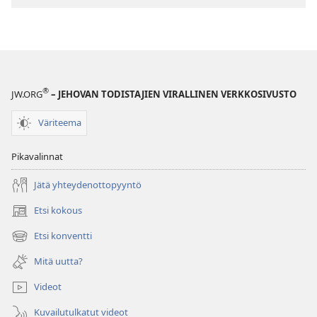
®
JW.ORG
– JEHOVAN TODISTAJIEN VIRALLINEN VERKKOSIVUSTO
Väriteema
Pikavalinnat
Jätä yhteydenottopyyntö
Etsi kokous
(avaa
uuden
Etsi konventti
(avaa
ikkunan)
uuden
Mitä uutta?
ikkunan)
Videot
Kuvailutulkatut videot