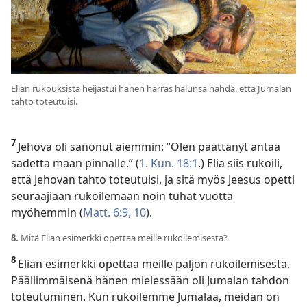
Elian rukouksista heijastui hänen harras halunsa nähdä, että Jumalan
tahto toteutuisi.
7
Jehova oli sanonut aiemmin: ”Olen päättänyt antaa
sadetta maan pinnalle.” (
1. Kun. 18:1
.) Elia siis rukoili,
että Jehovan tahto toteutuisi, ja sitä myös Jeesus opetti
seuraajiaan rukoilemaan noin tuhat vuotta
myöhemmin (
Matt. 6:9, 10
).
8.
Mitä Elian esimerkki opettaa meille rukoilemisesta?
8
Elian esimerkki opettaa meille paljon rukoilemisesta.
Päällimmäisenä hänen mielessään oli Jumalan tahdon
toteutuminen. Kun rukoilemme Jumalaa, meidän on