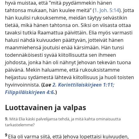
hyvä muistaa, että ”mitä pyydämmekin hänen
tahtonsa mukaan, hän kuulee meitä” (
1. Joh. 5:14
). Jotta
hän kuulisi rukouksemme, meidän täytyy selvästikin
tietää, mikä hänen tahtonsa on. Siksi on viisasta ottaa
tavaksi tutkia Raamattua päivittäin. Elia myös varmasti
halusi nähdä kuivuuden päättyvän, jotteivät hänen
maanmiehensä joutuisi enää kärsimään. Hän tunsi
todennäköisesti syvää kiitollisuutta sen ihmeen
johdosta, jonka hän oli nähnyt Jehovan tekevän tuona
päivänä. Mekin haluamme, että rukouksistamme
heijastuu sydämestä lähtevä kiitollisuus ja huoli toisten
hyvinvoinnista.
(
Lue
2. Korinttilaiskirjeen 1:11;
Filippiläiskirjeen 4:6
.
)
Luottavainen ja valpas
9.
Mitä Elia käski palvelijansa tehdä, ja mitä kahta ominaisuutta
tarkastelemme?
9
Elia oli varma siitä, että Jehova lopettaisi kuivuuden,