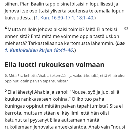
siihen. Pian Baalin tappio sinetöitäisiin lopullisesti ja
Jehova itse osoittaisi ylivertaisuutensa tekemällä lopun
kuivuudesta. (
1. Kun. 16:30–17:1;
18:1–40
.)
4
Mutta milloin Jehova alkaisi toimia? Mitä Elia tekisi
ennen sitä? Entä mitä me voimme oppia tästä uskon
miehestä? Tarkastellaanpa kertomusta lähemmin.
(
Lue
1. Kuninkaiden kirjan 18:41–46
.
)
Elia luotti rukouksen voimaan
5.
Mitä Elia kehotti Ahabia tekemään, ja vaikuttiko siltä, että Ahab olisi
oppinut jotain päivän tapahtumista?
5
Elia lähestyi Ahabia ja sanoi: ”Nouse, syö ja juo, sillä
kuuluu rankkasateen kohina.” Oliko tuo paha
kuningas oppinut mitään päivän tapahtumista? Sitä ei
kerrota, mutta mistään ei käy ilmi, että hän olisi
katunut tai pyytänyt Eliaa auttamaan häntä
rukoilemaan Jehovalta anteeksiantoa. Ahab vain ”nousi