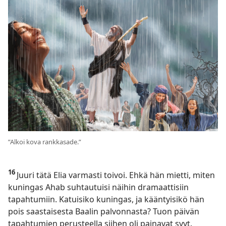
”Alkoi kova rankkasade.”
16
Juuri tätä Elia varmasti toivoi. Ehkä hän mietti, miten
kuningas Ahab suhtautuisi näihin dramaattisiin
tapahtumiin. Katuisiko kuningas, ja kääntyisikö hän
pois saastaisesta Baalin palvonnasta? Tuon päivän
tapahtumien perusteella siihen oli painavat syyt.