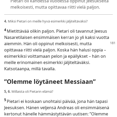
Pietari oli kahdessa vuodessa oppinut Jeesukselta
melkoisesti, mutta opittavaa riitti vielä paljon.
4.
Miksi Pietari on meille hyvä esimerkki jäljiteltäväksi?
4
Mietittävää olikin paljon. Pietari oli tavannut Jeesus
Nasaretilaisen ensimmäisen kerran jo yli kaksi vuotta
aiemmin. Hän oli
oppinut melkoisesti, mutta
opittavaa riitti vielä paljon. Koska hän halusi oppia –
esimerkiksi voittamaan pelon ja epäilykset – hän on
meille erinomainen esimerkki jäljiteltäväksi.
Katsotaanpa, millä tavalla.
”Olemme löytäneet Messiaan”
5, 6.
Millaista oli Pietarin elämä?
5
Pietari ei koskaan unohtaisi päivää, jona hän tapasi
Jeesuksen. Hänen veljensä Andreas oli ensimmäisenä
kertonut hänelle hämmästyttävän uutisen: ”Olemme