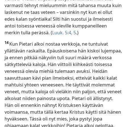
varmasti tehnyt mieluummin mitä tahansa muuta kuin
laskenut ne taas veteen – varsinkin nyt kun ei ollut
edes kalan syöntiaika! Silti hän suostui ja ilmeisesti
antoi toisessa veneessä oleville kumppaneilleen
merkin tulla perässä. (
Luuk. 5:4, 5
.)
14
Kun Pietari alkoi nostaa verkkoja, ne tuntuivat
yllättävän raskailta. Epäuskoisena hän kiskoi lujempaa,
ja ennen pitkää näkyviin tuli suuri määrä verkossa
sätkytteleviä kaloja. Hän viittoili kiihkeästi toisessa
veneessä olevia miehiä tulemaan avuksi. Heidän
saavuttuaan kävi pian ilmeiseksi, etteivät kaikki kalat
mahtuisi yhteen veneeseen. He täyttivät molemmat
veneet, mutta kaloja oli vieläkin niin paljon, että veneet
alkoivat niiden painosta upota. Pietari oli ällistynyt.
Hän oli ennenkin nähnyt Kristuksen käyttävän
voimaansa, mutta tällä kertaa Kristus käytti sitä hänen
hyväkseen. Tässä oli nyt mies, joka pystyi jopa
ohjaamaan kalat verkkoihin! Pietaria alkoi pelottaa.