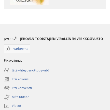
®
JW.ORG
– JEHOVAN TODISTAJIEN VIRALLINEN VERKKOSIVUSTO
Väriteema
Pikavalinnat
Jätä yhteydenottopyyntö
Etsi kokous
(avaa
uuden
Etsi konventti
(avaa
ikkunan)
uuden
Mitä uutta?
ikkunan)
Videot