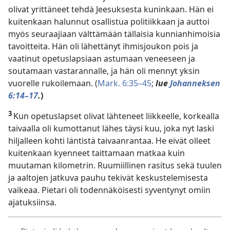
olivat yrittäneet tehdä Jeesuksesta kuninkaan. Hän ei
kuitenkaan halunnut osallistua politiikkaan ja auttoi
myös seuraajiaan välttämään tällaisia kunnianhimoisia
tavoitteita. Hän oli lähettänyt ihmisjoukon pois ja
vaatinut opetuslapsiaan astumaan veneeseen ja
soutamaan vastarannalle, ja hän oli mennyt yksin
vuorelle rukoilemaan. (
Mark. 6:35–45
;
lue
Johanneksen
6:14–17
.
)
3
Kun opetuslapset olivat lähteneet liikkeelle, korkealla
taivaalla oli kumottanut lähes täysi kuu, joka nyt laski
hiljalleen kohti läntistä taivaanrantaa. He eivät olleet
kuitenkaan kyenneet taittamaan matkaa kuin
muutaman kilometrin. Ruumiillinen rasitus sekä tuulen
ja aaltojen jatkuva pauhu tekivät keskustelemisesta
vaikeaa. Pietari oli todennäköisesti syventynyt omiin
ajatuksiinsa.