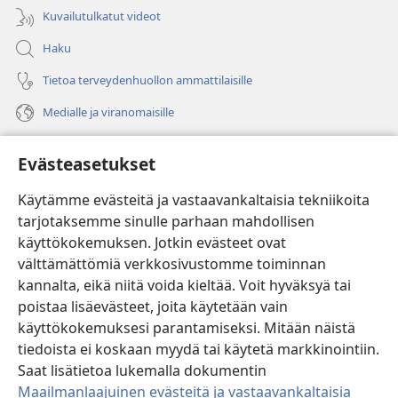
Kuvailutulkatut videot
Haku
Tietoa terveydenhuollon ammattilaisille
Medialle ja viranomaisille
Ohje
Evästeasetukset
Lahjoitukset
(avaa
Käytämme evästeitä ja vastaavankaltaisia tekniikoita
uuden
tarjotaksemme sinulle parhaan mahdollisen
ikkunan)
Vartiotornin VERKKOKIRJASTO
käyttökokemuksen. Jotkin evästeet ovat
(avaa
välttämättömiä verkkosivustomme toiminnan
uuden
®
JW Hub
ikkunan)
kannalta, eikä niitä voida kieltää. Voit hyväksyä tai
(avaa
uuden
poistaa lisäevästeet, joita käytetään vain
®
JW Library
ikkunan)
käyttökokemuksesi parantamiseksi. Mitään näistä
tiedoista ei koskaan myydä tai käytetä markkinointiin.
Watchtower Library
Saat lisätietoa lukemalla dokumentin
Maailmanlaajuinen evästeitä ja vastaavankaltaisia