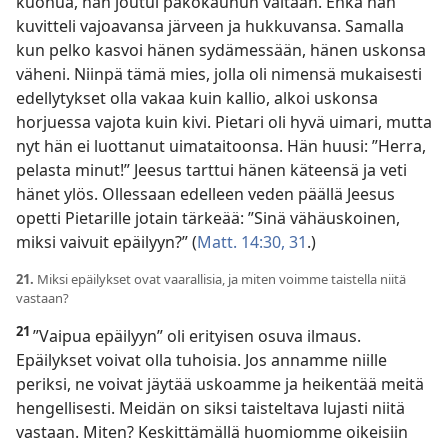
kuohua, hän joutui pakokauhun valtaan. Ehkä hän
kuvitteli vajoavansa järveen ja hukkuvansa. Samalla
kun pelko kasvoi hänen sydämessään, hänen uskonsa
väheni. Niinpä tämä mies, jolla oli nimensä mukaisesti
edellytykset olla vakaa kuin kallio, alkoi uskonsa
horjuessa vajota kuin kivi. Pietari oli hyvä uimari, mutta
nyt hän ei luottanut uimataitoonsa. Hän huusi: ”Herra,
pelasta minut!” Jeesus tarttui hänen käteensä ja veti
hänet ylös. Ollessaan edelleen veden päällä Jeesus
opetti Pietarille jotain tärkeää: ”Sinä vähäuskoinen,
miksi vaivuit epäilyyn?” (
Matt. 14:30, 31
.)
21.
Miksi epäilykset ovat vaarallisia, ja miten voimme taistella niitä
vastaan?
21
”Vaipua epäilyyn” oli erityisen osuva ilmaus.
Epäilykset voivat olla tuhoisia. Jos annamme niille
periksi, ne voivat jäytää uskoamme ja heikentää meitä
hengellisesti. Meidän on siksi taisteltava lujasti niitä
vastaan. Miten? Keskittämällä huomiomme oikeisiin