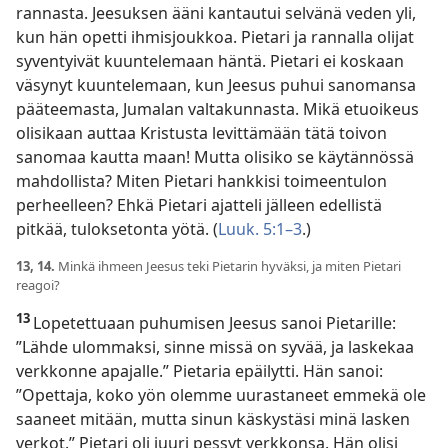
rannasta. Jeesuksen ääni kantautui selvänä veden yli,
kun hän opetti ihmisjoukkoa. Pietari ja rannalla olijat
syventyivät kuuntelemaan häntä. Pietari ei koskaan
väsynyt kuuntelemaan, kun Jeesus puhui sanomansa
pääteemasta, Jumalan valtakunnasta. Mikä etuoikeus
olisikaan auttaa Kristusta levittämään tätä toivon
sanomaa kautta maan! Mutta olisiko se käytännössä
mahdollista? Miten Pietari hankkisi toimeentulon
perheelleen? Ehkä Pietari ajatteli jälleen edellistä
pitkää, tuloksetonta yötä. (
Luuk. 5:1–3
.)
13, 14.
Minkä ihmeen Jeesus teki Pietarin hyväksi, ja miten Pietari
reagoi?
13
Lopetettuaan puhumisen Jeesus sanoi Pietarille:
”Lähde ulommaksi, sinne missä on syvää, ja laskekaa
verkkonne apajalle.” Pietaria epäilytti. Hän sanoi:
”Opettaja, koko yön olemme uurastaneet emmekä ole
saaneet mitään, mutta sinun käskystäsi minä lasken
verkot.” Pietari oli juuri pessyt verkkonsa. Hän olisi