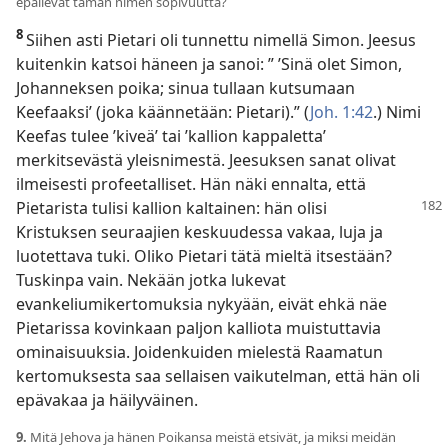
epäilevät tämän nimen sopivuutta?
8
Siihen asti Pietari oli tunnettu nimellä Simon. Jeesus
kuitenkin katsoi häneen ja sanoi: ” ’Sinä olet Simon,
Johanneksen poika; sinua tullaan kutsumaan
Keefaaksi’ (joka käännetään: Pietari).” (
Joh. 1:42
.) Nimi
Keefas tulee ’kiveä’ tai ’kallion kappaletta’
merkitsevästä yleisnimestä. Jeesuksen sanat olivat
ilmeisesti profeetalliset. Hän näki ennalta, että
Pietarista tulisi kallion kaltainen: hän
olisi
Kristuksen seuraajien keskuudessa vakaa, luja ja
luotettava tuki. Oliko Pietari tätä mieltä itsestään?
Tuskinpa vain. Nekään jotka lukevat
evankeliumikertomuksia nykyään, eivät ehkä näe
Pietarissa kovinkaan paljon kalliota muistuttavia
ominaisuuksia. Joidenkuiden mielestä Raamatun
kertomuksesta saa sellaisen vaikutelman, että hän oli
epävakaa ja häilyväinen.
9.
Mitä Jehova ja hänen Poikansa meistä etsivät, ja miksi meidän