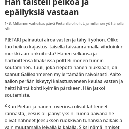
Hän taisteli pelkoa ja
epäilyksiä vastaan
1–3.
Millainen vaiheikas päivä Pietarilla oli ollut, ja millainen yö hänellä
oli?
PIETARI painautui airoa vasten ja tähyili yöhön. Oliko
tuo heikko kajastus itäisellä taivaanrannalla vihdoinkin
merkki aamunkoitosta? Hänen selkänsä ja
hartioittensa lihaksissa poltteli monen tunnin
soutaminen. Tuuli, joka riepotti hänen hiuksiaan, oli
saanut Galileanmeren myllertämään raivoisasti. Aalto
aallon perään iskeytyi kalastusveneen keulaa vasten ja
heitti häntä kohti kylmän pärskeen. Hän jatkoi
soutamista.
2
Kun Pietari ja hänen toverinsa olivat lähteneet
rannasta, Jeesus oli jäänyt yksin. Tuona päivänä he
olivat nähneet Jeesuksen ruokkivan tuhansia nälkäisiä
vain muutamalla leivällä ja kalalla. Siksi nämä ihmiset