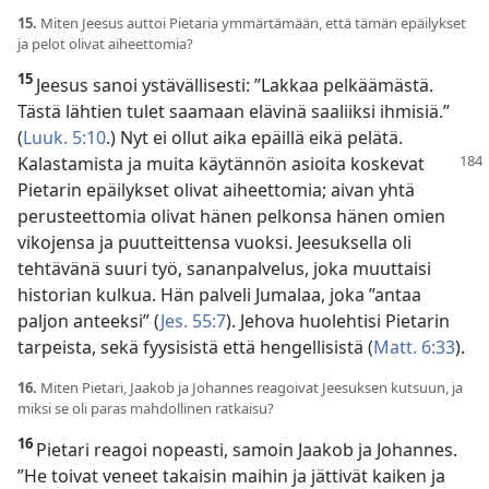
15.
Miten Jeesus auttoi Pietaria ymmärtämään, että tämän epäilykset
ja pelot olivat aiheettomia?
15
Jeesus sanoi ystävällisesti: ”Lakkaa pelkäämästä.
Tästä lähtien tulet saamaan elävinä saaliiksi ihmisiä.”
(
Luuk. 5:10
.) Nyt ei ollut aika epäillä eikä pelätä.
Kalastamista ja muita käytännön
asioita koskevat
Pietarin epäilykset olivat aiheettomia; aivan yhtä
perusteettomia olivat hänen pelkonsa hänen omien
vikojensa ja puutteittensa vuoksi. Jeesuksella oli
tehtävänä suuri työ, sananpalvelus, joka muuttaisi
historian kulkua. Hän palveli Jumalaa, joka ”antaa
paljon anteeksi” (
Jes. 55:7
). Jehova huolehtisi Pietarin
tarpeista, sekä fyysisistä että hengellisistä (
Matt. 6:33
).
16.
Miten Pietari, Jaakob ja Johannes reagoivat Jeesuksen kutsuun, ja
miksi se oli paras mahdollinen ratkaisu?
16
Pietari reagoi nopeasti, samoin Jaakob ja Johannes.
”He toivat veneet takaisin maihin ja jättivät kaiken ja