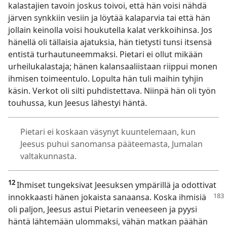
kalastajien tavoin joskus toivoi, että hän voisi nähdä
järven synkkiin vesiin ja löytää kalaparvia tai että hän
jollain keinolla voisi houkutella kalat verkkoihinsa. Jos
hänellä oli tällaisia ajatuksia, hän tietysti tunsi itsensä
entistä turhautuneemmaksi. Pietari ei ollut mikään
urheilukalastaja; hänen kalansaaliistaan riippui monen
ihmisen toimeentulo. Lopulta hän tuli maihin tyhjin
käsin. Verkot oli silti puhdistettava. Niinpä hän oli työn
touhussa, kun Jeesus lähestyi häntä.
Pietari ei koskaan väsynyt kuuntelemaan, kun
Jeesus puhui sanomansa pääteemasta, Jumalan
valtakunnasta.
12
Ihmiset tungeksivat Jeesuksen ympärillä ja odottivat
innokkaasti
hänen jokaista sanaansa. Koska ihmisiä
oli paljon, Jeesus astui Pietarin veneeseen ja pyysi
häntä lähtemään ulommaksi, vähän matkan päähän