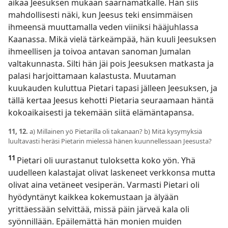
aikaa Jeesuksen mukaan saarnamatkalle. Hän siis
mahdollisesti näki, kun Jeesus teki ensimmäisen
ihmeensä muuttamalla veden viiniksi hääjuhlassa
Kaanassa. Mikä vielä tärkeämpää, hän kuuli Jeesuksen
ihmeellisen ja toivoa antavan sanoman Jumalan
valtakunnasta. Silti hän jäi pois Jeesuksen matkasta ja
palasi harjoittamaan kalastusta. Muutaman
kuukauden kuluttua Pietari tapasi jälleen Jeesuksen, ja
tällä kertaa Jeesus kehotti Pietaria seuraamaan häntä
kokoaikaisesti ja tekemään siitä elämäntapansa.
11, 12.
a) Millainen yö Pietarilla oli takanaan? b) Mitä kysymyksiä
luultavasti heräsi Pietarin mielessä hänen kuunnellessaan Jeesusta?
11
Pietari oli uurastanut tuloksetta koko yön. Yhä
uudelleen kalastajat olivat laskeneet verkkonsa mutta
olivat aina vetäneet vesiperän. Varmasti Pietari oli
hyödyntänyt kaikkea kokemustaan ja älyään
yrittäessään selvittää, missä päin järveä kala oli
syönnillään. Epäilemättä hän monien muiden