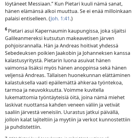
löytäneet Messiaan.” Kun Pietari kuuli nämä sanat,
hänen elämänsä alkoi muuttua. Se ei enää milloinkaan
palaisi entiselleen. (
Joh. 1:41
.)
6
Pietari asui Kapernaumin kaupungissa, joka sijaitsi
Galileanmereksi kutsutun makeavetisen järven
pohjoisrannalla. Hän ja Andreas hoitivat yhdessä
Sebedeuksen poikien Jaakobin ja Johanneksen kanssa
kalastusyritystä. Pietarin luona asuivat hänen
vaimonsa lisäksi myös hänen anoppinsa sekä hänen
veljensä Andreas. Tällaisen huonekunnan elättäminen
kalastuksella vaati epäilemättä ahkeraa työntekoa,
tarmoa ja neuvokkuutta. Voimme kuvitella
lukemattomia työntäyteisiä öitä, joina nämä miehet
laskivat nuottansa kahden veneen väliin ja vetivät
saaliin järvestä veneisiin. Uurastus jatkui päivällä,
jolloin kalat lajiteltiin ja myytiin ja verkot kunnostettiin
ja puhdistettiin.