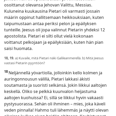
osoittanut olevansa Jehovan Valittu, Messias.
Kuluneina kuukausina Pietari oli varmasti jossain
määrin oppinut hallitsemaan heikkouksiaan, kuten
taipumustaan antaa periksi pelon ja epäilyksen
tunteille. Jeesus oli jopa valinnut Pietarin yhdeksi 12
apostolista. Pietari ei silti ollut vielä kokonaan
voittanut pelkojaan ja epäilyksiään, kuten hän pian
saisi huomata.
18, 19.
a) Kuvaile, mitä Pietari näki Galileanmerellä. b) Mitä Jeesus
vastasi Pietarin pyyntöön?
18
Neljännellä yövartiolla, jolloinkin kello kolmen ja
auringonnousun välillä, Pietari lakkasi äkisti
soutamasta ja suoristi selkänsä. Jokin liikkui aaltojen
keskellä. Oliko se pelkkä kuunvalon heijastuma
aaltojen kuohuissa? Ei, sillä se liikkui hyvin vakaasti
pystysuorassa. Sehän oli ihminen – mies, joka käveli
veden pinnalla! Hahmo tuli lähemmäs ja näytti olevan