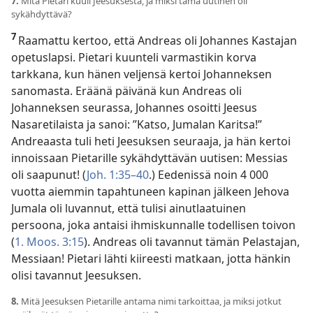
7.
Mitä Pietari kuuli Jeesuksesta, ja miksi tämä uutinen oli
sykähdyttävä?
7
Raamattu kertoo, että Andreas oli Johannes Kastajan
opetuslapsi. Pietari kuunteli varmastikin korva
tarkkana, kun hänen veljensä kertoi Johanneksen
sanomasta. Eräänä päivänä kun Andreas oli
Johanneksen seurassa, Johannes osoitti Jeesus
Nasaretilaista ja sanoi: ”Katso, Jumalan Karitsa!”
Andreaasta tuli heti Jeesuksen seuraaja, ja hän kertoi
innoissaan Pietarille sykähdyttävän uutisen: Messias
oli saapunut! (
Joh. 1:35–40
.) Eedenissä noin 4 000
vuotta aiemmin tapahtuneen kapinan jälkeen Jehova
Jumala oli luvannut, että tulisi ainutlaatuinen
persoona, joka antaisi ihmiskunnalle todellisen toivon
(
1. Moos. 3:15
). Andreas oli tavannut tämän Pelastajan,
Messiaan! Pietari lähti kiireesti matkaan, jotta hänkin
olisi tavannut Jeesuksen.
8.
Mitä Jeesuksen Pietarille antama nimi tarkoittaa, ja miksi jotkut