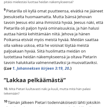
pitäisi mielestäsi luottaa heidän näkemykseensä?
9
Pietarilla oli kyllä omat puutteensa, eivätkä ne jääneet
Jeesukselta huomaamatta. Mutta Isänsä Jehovan
tavoin Jeesus etsi aina ihmisistä hyvää. Jeesus näki, että
Pietarilla oli paljon hyviä ominaisuuksia, ja hän halusi
auttaa häntä kehittämään niitä. Jehova ja hänen
Poikansa etsivät myös meistä hyvää. Meidän saattaa
olla vaikea uskoa, että he voisivat löytää meistä
paljoakaan hyvää. Siitä huolimatta meidän on
luotettava heidän näkemykseensä ja oltava Pietarin
tavoin halukkaita valmennettaviksi ja muovattaviksi.
(
Lue
1. Johanneksen kirjeen 3:19, 20
.
)
”Lakkaa pelkäämästä”
10.
Mitä Pietari luultavasti näki ja kuuli, mutta mitä hän palasi
tekemään?
10
Tämän jälkeen Pietari todennäköisesti lähti joksikin