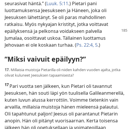
seurasivat häntä.” (
Luuk. 5:11
.) Pietari pani
luottamuksensa Jeesukseen ja Häneen, joka oli
Jeesuksen lähettänyt. Se oli paras mahdollinen
ratkaisu. Myös nykyajan kristityt, jotka voittavat
epäilyksensä ja pelkonsa
voidakseen palvella
Jumalaa, osoittavat uskoa. Tällainen luottamus
Jehovaan ei ole koskaan turhaa. (
Ps. 22:4, 5
.)
”Miksi vaivuit epäilyyn?”
17.
Millaisia muistoja Pietarilla oli niiden kahden vuoden ajalta, jotka
olivat kuluneet Jeesuksen tapaamisesta?
17
Pari vuotta sen jälkeen, kun Pietari oli tavannut
Jeesuksen, hän souti läpi yön tuulisella Galileanmerellä,
kuten luvun alussa kerrottiin. Voimme tietenkin vain
arvailla, millaisia muistoja hänen mieleensä palautui.
Oli tapahtunut paljon! Jeesus oli parantanut Pietarin
anopin. Hän oli pitänyt vuorisaarnan. Kerta toisensa
jälkeen hän oli opetuksellaan ja voimateoillaan