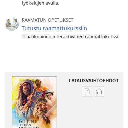
työkalujen avulla.
RAAMATUN OPETUKSET
Tutustu raamattukurssiin
Tilaa ilmainen interaktiivinen raamattukurssi.
LATAUSVAIHTOEHDOT
Julkaisujen
Äänitteiden
latausvaihtoehdot
latausvaihto
Jäljittele
Jäljittele
heidän
heidän
uskoaan
uskoaan