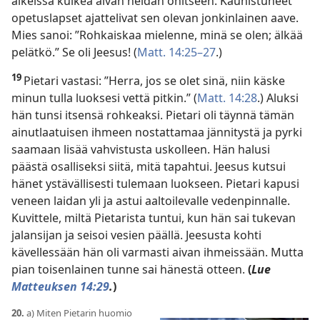
aikeissa kulkea aivan heidän ohitseen. Kauhistuneet
opetuslapset ajattelivat sen olevan jonkinlainen aave.
Mies sanoi: ”Rohkaiskaa mielenne, minä se olen; älkää
pelätkö.” Se oli Jeesus! (
Matt. 14:25–27
.)
19
Pietari vastasi: ”Herra, jos se olet sinä, niin käske
minun tulla luoksesi vettä pitkin.” (
Matt. 14:28
.) Aluksi
hän tunsi itsensä rohkeaksi. Pietari oli täynnä tämän
ainutlaatuisen ihmeen nostattamaa jännitystä ja pyrki
saamaan lisää vahvistusta uskolleen. Hän halusi
päästä osalliseksi siitä, mitä tapahtui. Jeesus kutsui
hänet ystävällisesti tulemaan luokseen. Pietari kapusi
veneen laidan yli ja astui aaltoilevalle vedenpinnalle.
Kuvittele, miltä Pietarista tuntui, kun hän sai tukevan
jalansijan ja seisoi vesien päällä. Jeesusta kohti
kävellessään hän oli varmasti aivan ihmeissään. Mutta
pian toisenlainen tunne sai hänestä otteen.
(
Lue
Matteuksen 14:29
.
)
20.
a) Miten Pietarin huomio