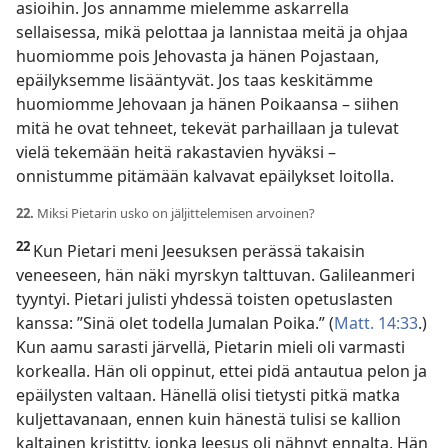
asioihin. Jos annamme mielemme askarrella
sellaisessa, mikä pelottaa ja lannistaa meitä ja ohjaa
huomiomme pois Jehovasta ja hänen Pojastaan,
epäilyksemme lisääntyvät. Jos taas keskitämme
huomiomme Jehovaan ja hänen Poikaansa – siihen
mitä he ovat tehneet, tekevät parhaillaan ja tulevat
vielä tekemään heitä rakastavien hyväksi –
onnistumme pitämään kalvavat epäilykset loitolla.
22.
Miksi Pietarin usko on jäljittelemisen arvoinen?
22
Kun Pietari meni Jeesuksen perässä takaisin
veneeseen, hän näki myrskyn talttuvan. Galileanmeri
tyyntyi. Pietari julisti yhdessä toisten opetuslasten
kanssa: ”Sinä olet todella Jumalan Poika.” (
Matt. 14:33
.)
Kun aamu sarasti järvellä, Pietarin mieli oli varmasti
korkealla. Hän oli oppinut, ettei pidä antautua pelon ja
epäilysten valtaan. Hänellä olisi tietysti pitkä matka
kuljettavanaan, ennen kuin hänestä tulisi se kallion
kaltainen kristitty, jonka Jeesus oli nähnyt ennalta. Hän