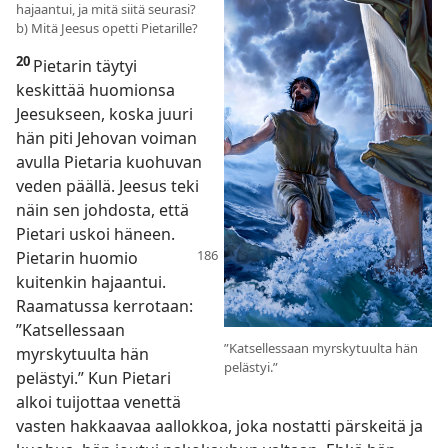
hajaantui, ja mitä siitä seurasi?
b) Mitä Jeesus opetti Pietarille?
20
Pietarin täytyi
keskittää huomionsa
Jeesukseen, koska juuri
hän piti Jehovan voiman
avulla Pietaria kuohuvan
veden päällä. Jeesus teki
näin sen johdosta, että
Pietari uskoi häneen.
Pietarin
huomio
kuitenkin hajaantui.
Raamatussa kerrotaan:
”Katsellessaan
”Katsellessaan myrskytuulta hän
myrskytuulta hän
pelästyi.”
pelästyi.” Kun Pietari
alkoi tuijottaa venettä
vasten hakkaavaa aallokkoa, joka nostatti pärskeitä ja