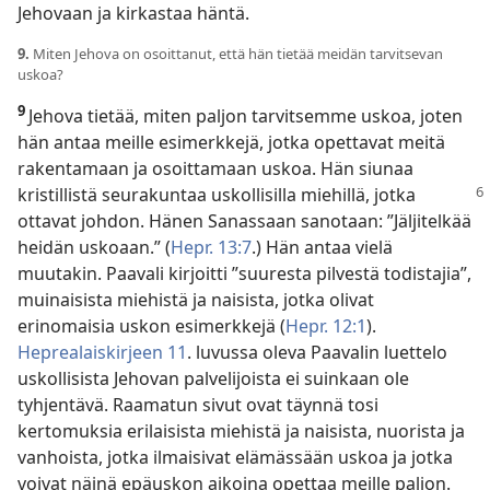
Jehovaan ja kirkastaa häntä.
9.
Miten Jehova on osoittanut, että hän tietää meidän tarvitsevan
uskoa?
9
Jehova tietää, miten paljon tarvitsemme uskoa, joten
hän antaa meille esimerkkejä, jotka opettavat meitä
rakentamaan ja osoittamaan uskoa. Hän siunaa
kristillistä
seurakuntaa uskollisilla miehillä, jotka
ottavat johdon. Hänen Sanassaan sanotaan: ”Jäljitelkää
heidän uskoaan.” (
Hepr. 13:7
.) Hän antaa vielä
muutakin. Paavali kirjoitti ”suuresta pilvestä todistajia”,
muinaisista miehistä ja naisista, jotka olivat
erinomaisia uskon esimerkkejä (
Hepr. 12:1
).
Heprealaiskirjeen 11
. luvussa oleva Paavalin luettelo
uskollisista Jehovan palvelijoista ei suinkaan ole
tyhjentävä. Raamatun sivut ovat täynnä tosi
kertomuksia erilaisista miehistä ja naisista, nuorista ja
vanhoista, jotka ilmaisivat elämässään uskoa ja jotka
voivat näinä epäuskon aikoina opettaa meille paljon.