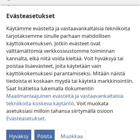
Ohje
Evästeasetukset
Lahjoitukset
(avaa
Käytämme evästeitä ja vastaavankaltaisia tekniikoita
uuden
tarjotaksemme sinulle parhaan mahdollisen
ikkunan)
Vartiotornin VERKKOKIRJASTO
käyttökokemuksen. Jotkin evästeet ovat
(avaa
välttämättömiä verkkosivustomme toiminnan
uuden
®
JW Hub
ikkunan)
kannalta, eikä niitä voida kieltää. Voit hyväksyä tai
(avaa
uuden
poistaa lisäevästeet, joita käytetään vain
®
JW Library
ikkunan)
käyttökokemuksesi parantamiseksi. Mitään näistä
tiedoista ei koskaan myydä tai käytetä markkinointiin.
Watchtower Library
Saat lisätietoa lukemalla dokumentin
Maailmanlaajuinen evästeitä ja vastaavankaltaisia
tekniikoita koskeva käytäntö
. Voit muokata
asetuksiasi milloin tahansa siirtymällä osioon
Copyright
© 2026 Watch Tower Bible and Tract Society of Pennsylvania.
Evästeasetukset
.
Nä
KÄYTTÖEHDOT
|
TIETOSUOJAKÄYTÄNTÖ
|
EVÄSTEASETUKSET
si
Hyväksy
Poista
Muokkaa