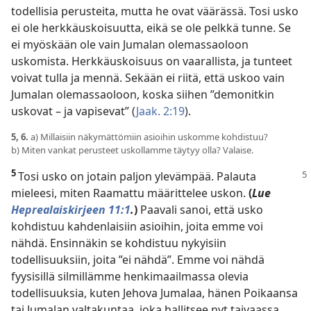
todellisia perusteita, mutta he ovat väärässä. Tosi usko
ei ole herkkäuskoisuutta, eikä se ole pelkkä tunne. Se
ei myöskään ole vain Jumalan olemassaoloon
uskomista. Herkkäuskoisuus on vaarallista, ja tunteet
voivat tulla ja mennä. Sekään ei riitä, että uskoo vain
Jumalan olemassaoloon, koska siihen ”demonitkin
uskovat – ja vapisevat” (
Jaak. 2:19
).
5, 6.
a) Millaisiin näkymättömiin asioihin uskomme kohdistuu?
b) Miten vankat perusteet uskollamme täytyy olla? Valaise.
5
Tosi usko on jotain paljon ylevämpää. Palauta
mieleesi, miten Raamattu määrittelee uskon.
(
Lue
Heprealaiskirjeen 11:1
.
)
Paavali sanoi, että usko
kohdistuu kahdenlaisiin asioihin, joita emme voi
nähdä. Ensinnäkin se kohdistuu nykyisiin
todellisuuksiin, joita ”ei nähdä”. Emme voi nähdä
fyysisillä silmillämme henkimaailmassa olevia
todellisuuksia, kuten Jehova Jumalaa, hänen Poikaansa
tai Jumalan valtakuntaa, joka hallitsee nyt taivaassa.