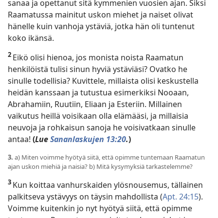
sanaa ja opettanut sitä kymmenien vuosien ajan. Siksi
Raamatussa mainitut uskon miehet ja naiset olivat
hänelle kuin vanhoja ystäviä, jotka hän oli tuntenut
koko ikänsä.
2
Eikö olisi hienoa, jos monista noista Raamatun
henkilöistä tulisi sinun hyviä ystäviäsi? Ovatko he
sinulle todellisia? Kuvittele, millaista olisi keskustella
heidän kanssaan ja tutustua esimerkiksi Nooaan,
Abrahamiin, Ruutiin, Eliaan ja Esteriin. Millainen
vaikutus heillä voisikaan olla elämääsi, ja millaisia
neuvoja ja rohkaisun sanoja he voisivatkaan sinulle
antaa!
(
Lue
Sananlaskujen 13:20
.
)
3.
a) Miten voimme hyötyä siitä, että opimme tuntemaan Raamatun
ajan uskon miehiä ja naisia? b) Mitä kysymyksiä tarkastelemme?
3
Kun koittaa vanhurskaiden ylösnousemus, tällainen
palkitseva ystävyys on täysin mahdollista (
Apt. 24:15
).
Voimme kuitenkin jo nyt hyötyä siitä, että opimme