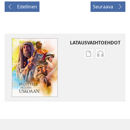
Edellinen
Seuraava
LATAUSVAIHTOEHDOT
Julkaisujen
Äänitteiden
latausvaihtoehdot
latausvaihto
Jäljittele
Jäljittele
heidän
heidän
uskoaan
uskoaan