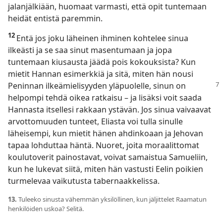
jalanjälkiään, huomaat varmasti, että opit tuntemaan
heidät entistä paremmin.
12
Entä jos joku läheinen ihminen kohtelee sinua
ilkeästi ja se saa sinut masentumaan ja jopa
tuntemaan kiusausta jäädä pois kokouksista? Kun
mietit Hannan esimerkkiä ja sitä, miten hän nousi
Peninnan ilkeämielisyyden
yläpuolelle, sinun on
helpompi tehdä oikea ratkaisu – ja lisäksi voit saada
Hannasta itsellesi rakkaan ystävän. Jos sinua vaivaavat
arvottomuuden tunteet, Eliasta voi tulla sinulle
läheisempi, kun mietit hänen ahdinkoaan ja Jehovan
tapaa lohduttaa häntä. Nuoret, joita moraalittomat
koulutoverit painostavat, voivat samaistua Samueliin,
kun he lukevat siitä, miten hän vastusti Eelin poikien
turmelevaa vaikutusta tabernaakkelissa.
13.
Tuleeko sinusta vähemmän yksilöllinen, kun jäljittelet Raamatun
henkilöiden uskoa? Selitä.