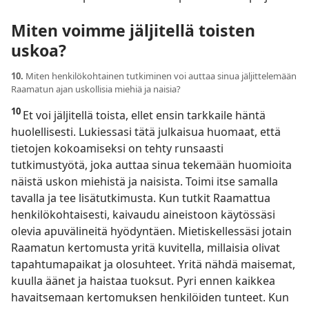
Miten voimme jäljitellä toisten
uskoa?
10.
Miten henkilökohtainen tutkiminen voi auttaa sinua jäljittelemään
Raamatun ajan uskollisia miehiä ja naisia?
10
Et voi jäljitellä toista, ellet ensin tarkkaile häntä
huolellisesti. Lukiessasi tätä julkaisua huomaat, että
tietojen kokoamiseksi on tehty runsaasti
tutkimustyötä, joka auttaa sinua tekemään huomioita
näistä uskon miehistä ja naisista. Toimi itse samalla
tavalla ja tee lisätutkimusta. Kun tutkit Raamattua
henkilökohtaisesti, kaivaudu aineistoon käytössäsi
olevia apuvälineitä hyödyntäen. Mietiskellessäsi jotain
Raamatun kertomusta yritä kuvitella, millaisia olivat
tapahtumapaikat ja olosuhteet. Yritä nähdä maisemat,
kuulla äänet ja haistaa tuoksut. Pyri ennen kaikkea
havaitsemaan kertomuksen henkilöiden tunteet. Kun