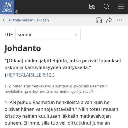
JW.ORG
Kirjaudu
(avaa
Vaihda
Hae
NÄ
uuden
sivuston
JW.ORG-
VA
Jäljittele heidän uskoaan
ikkunan)
kieli
sivustolta
LUE
Johdanto
”[Olkaa] niiden jäljittelijöitä, jotka perivät lupaukset
uskon ja kärsivällisyyden välityksellä.”
HEPREALAISILLE 6:12
(
.)
1, 2.
Miten eräs matkavalvoja suhtautui uskollisiin Raamatun
henkilöihin, ja miksi heistä tulisi meille hyviä ystäviä?
”HÄN puhuu Raamatun henkilöistä aivan kuin he
olisivat hänen vanhoja ystäviään.” Näin totesi muuan
kristitty nainen kuultuaan iäkkään matkavalvojan
puheen. Ei ihme, sillä tuo veli oli tutkinut Jumalan