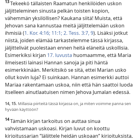
13
Tekeekö tällaisten Raamatun henkilöiden uskon
jäljitteleminen sinusta pelkän toisten kopion,
vähemmän yksilöllisen? Kaukana siitä! Muista, että
Jehovan sana kannustaa meitä jäljittelemään uskon
ihmisiä (
1. Kor. 4:16;
11:1;
2. Tess. 3:7,
9
). Lisäksi jotkut
niistä, joiden elämää tarkastelemme tässä kirjassa,
jäljittelivät puolestaan ennen heitä eläneitä uskollisia.
Esimerkiksi kirjan
17. luvusta
huomaamme, että Maria
ilmeisesti lainasi Hannan sanoja ja piti häntä
esimerkkinään. Merkitsikö se sitä, ettei Marian usko
ollut kovin luja? Ei suinkaan. Hannan esimerkki auttoi
Mariaa rakentamaan uskoa, niin että hän saattoi luoda
itselleen ainutlaatuisen nimen Jehova Jumalan edessä.
14, 15.
Millaisia piirteitä tässä kirjassa on, ja miten voimme panna sen
hyvään käyttöön?
14
Tämän kirjan tarkoitus on auttaa sinua
vahvistamaan uskoasi. Kirjan luvut on koottu
kirjoitussarjan ”Jäljittele heidän uskoaan” kirjoituksista,