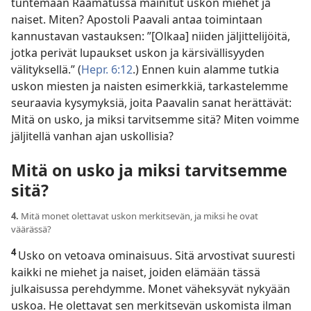
tuntemaan Raamatussa mainitut uskon miehet ja
naiset. Miten? Apostoli Paavali antaa toimintaan
kannustavan vastauksen: ”[Olkaa] niiden jäljittelijöitä,
jotka perivät lupaukset uskon ja kärsivällisyyden
välityksellä.” (
Hepr. 6:12
.) Ennen kuin alamme tutkia
uskon miesten ja naisten esimerkkiä, tarkastelemme
seuraavia kysymyksiä, joita Paavalin sanat herättävät:
Mitä on usko, ja miksi tarvitsemme sitä? Miten voimme
jäljitellä vanhan ajan uskollisia?
Mitä on usko ja miksi tarvitsemme
sitä?
4.
Mitä monet olettavat uskon merkitsevän, ja miksi he ovat
väärässä?
4
Usko on vetoava ominaisuus. Sitä arvostivat suuresti
kaikki ne miehet ja naiset, joiden elämään tässä
julkaisussa perehdymme. Monet väheksyvät nykyään
uskoa. He olettavat sen merkitsevän uskomista ilman