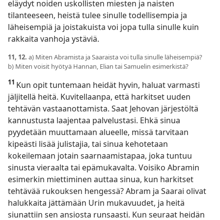
eläydyt noiden uskollisten miesten ja naisten
tilanteeseen, heistä tulee sinulle todellisempia ja
läheisempiä ja joistakuista voi jopa tulla sinulle kuin
rakkaita vanhoja ystäviä.
11, 12.
a) Miten Abramista ja Saaraista voi tulla sinulle läheisempiä?
b) Miten voisit hyötyä Hannan, Elian tai Samuelin esimerkistä?
11
Kun opit tuntemaan heidät hyvin, haluat varmasti
jäljitellä heitä. Kuvitellaanpa, että harkitset uuden
tehtävän vastaanottamista. Saat Jehovan järjestöltä
kannustusta laajentaa palvelustasi. Ehkä sinua
pyydetään muuttamaan alueelle, missä tarvitaan
kipeästi lisää julistajia, tai sinua kehotetaan
kokeilemaan jotain saarnaamistapaa, joka tuntuu
sinusta vieraalta tai epämukavalta. Voisiko Abramin
esimerkin miettiminen auttaa sinua, kun harkitset
tehtävää rukouksen hengessä? Abram ja Saarai olivat
halukkaita jättämään Urin mukavuudet, ja heitä
siunattiin sen ansiosta runsaasti. Kun seuraat heidän