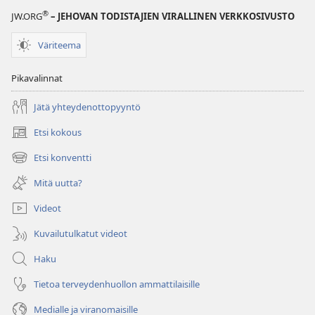
®
JW.ORG
– JEHOVAN TODISTAJIEN VIRALLINEN VERKKOSIVUSTO
Väriteema
Pikavalinnat
Jätä yhteydenottopyyntö
Etsi kokous
(avaa
uuden
Etsi konventti
(avaa
ikkunan)
uuden
Mitä uutta?
ikkunan)
Videot
Kuvailutulkatut videot
Haku
Tietoa terveydenhuollon ammattilaisille
Medialle ja viranomaisille