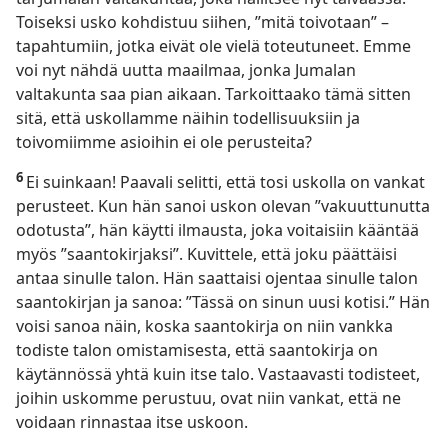
Toiseksi usko kohdistuu siihen, ”mitä toivotaan” –
tapahtumiin, jotka eivät ole vielä toteutuneet. Emme
voi nyt nähdä uutta maailmaa, jonka Jumalan
valtakunta saa pian aikaan. Tarkoittaako tämä sitten
sitä, että uskollamme näihin todellisuuksiin ja
toivomiimme asioihin ei ole perusteita?
6
Ei suinkaan! Paavali selitti, että tosi uskolla on vankat
perusteet. Kun hän sanoi uskon olevan ”vakuuttunutta
odotusta”, hän käytti ilmausta, joka voitaisiin kääntää
myös ”saantokirjaksi”. Kuvittele, että joku päättäisi
antaa sinulle talon. Hän saattaisi ojentaa sinulle talon
saantokirjan ja sanoa: ”Tässä on sinun uusi kotisi.” Hän
voisi sanoa näin, koska saantokirja on niin vankka
todiste talon omistamisesta, että saantokirja on
käytännössä yhtä kuin itse talo. Vastaavasti todisteet,
joihin uskomme perustuu, ovat niin vankat, että ne
voidaan rinnastaa itse uskoon.