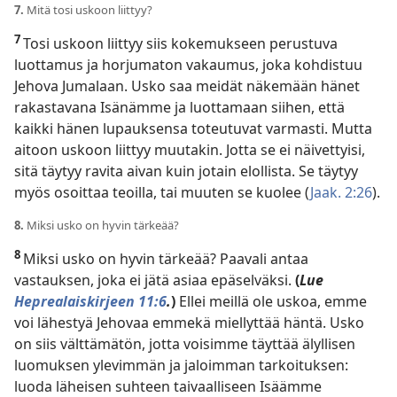
7.
Mitä tosi uskoon liittyy?
7
Tosi uskoon liittyy siis kokemukseen perustuva
luottamus ja horjumaton vakaumus, joka kohdistuu
Jehova Jumalaan. Usko saa meidät näkemään hänet
rakastavana Isänämme ja luottamaan siihen, että
kaikki hänen lupauksensa toteutuvat varmasti. Mutta
aitoon uskoon liittyy muutakin. Jotta se ei näivettyisi,
sitä täytyy ravita aivan kuin jotain elollista. Se täytyy
myös osoittaa teoilla, tai muuten se kuolee (
Jaak. 2:26
).
8.
Miksi usko on hyvin tärkeää?
8
Miksi usko on hyvin tärkeää? Paavali antaa
vastauksen, joka ei jätä asiaa epäselväksi.
(
Lue
Heprealaiskirjeen 11:6
.
)
Ellei meillä ole uskoa, emme
voi lähestyä Jehovaa emmekä miellyttää häntä. Usko
on siis välttämätön, jotta voisimme täyttää älyllisen
luomuksen ylevimmän ja jaloimman tarkoituksen:
luoda läheisen suhteen taivaalliseen Isäämme