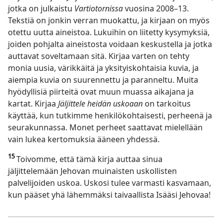
jotka on julkaistu
Vartiotornissa
vuosina 2008–13.
Tekstiä on jonkin verran muokattu, ja kirjaan on myös
otettu uutta aineistoa. Lukuihin on liitetty kysymyksiä,
joiden pohjalta aineistosta voidaan keskustella ja jotka
auttavat soveltamaan sitä. Kirjaa varten on tehty
monia uusia, värikkäitä ja yksityiskohtaisia kuvia, ja
aiempia kuvia on suurennettu ja paranneltu. Muita
hyödyllisiä piirteitä ovat muun muassa aikajana ja
kartat. Kirjaa
Jäljittele heidän uskoaan
on tarkoitus
käyttää, kun tutkimme henkilökohtaisesti, perheenä ja
seurakunnassa. Monet perheet saattavat mielellään
vain lukea kertomuksia ääneen yhdessä.
15
Toivomme, että tämä kirja auttaa sinua
jäljittelemään Jehovan muinaisten uskollisten
palvelijoiden uskoa. Uskosi tulee varmasti kasvamaan,
kun pääset yhä lähemmäksi taivaallista Isääsi Jehovaa!