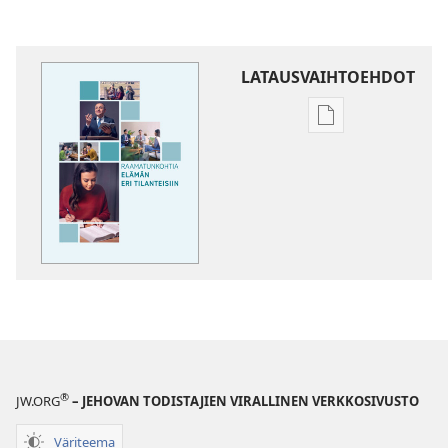
LATAUSVAIHTOEHDOT
Julkaisujen
latausvaihtoehd
Raamatunkohti
elämän
eri
tilanteisiin
®
JW.ORG
– JEHOVAN TODISTAJIEN VIRALLINEN VERKKOSIVUSTO
Väriteema