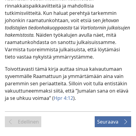
rinnakkaispaikkaviitteitä ja mahdollisia
tutkimisviitteitä. Kun haluat perehtyä tarkemmin
johonkin raamatunkohtaan, voit etsiä sen
Jehovan
todistajien tiedonhakuoppaasta
tai
Vartiotornin julkaisujen
hakemistosta.
Näiden työkalujen avulla näet, mitä
raamatunkohdasta on sanottu julkaisuissamme.
Varmista tuoreimmista julkaisuista, että löytämäsi
tieto vastaa nykyistä ymmärrystämme.
Toivottavasti tämä kirja auttaa sinua kaivautumaan
syvemmälle Raamattuun ja ymmärtämään aina vain
paremmin sen periaatteita. Silloin voit tulla entistäkin
vakuuttuneemmaksi siitä, että ”Jumalan sana on elävä
ja se uhkuu voimaa” (
Hpr 4:12
).
Edellinen
Seuraava