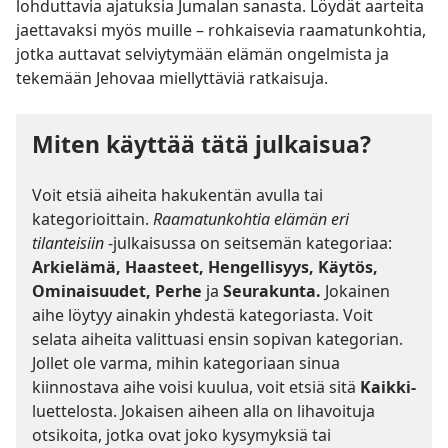
lohduttavia ajatuksia Jumalan sanasta. Löydät aarteita
jaettavaksi myös muille – rohkaisevia raamatunkohtia,
jotka auttavat selviytymään elämän ongelmista ja
tekemään Jehovaa miellyttäviä ratkaisuja.
Miten käyttää tätä julkaisua?
Voit etsiä aiheita hakukentän avulla tai
kategorioittain.
Raamatunkohtia elämän eri
tilanteisiin
-julkaisussa on seitsemän kategoriaa:
Arkielämä, Haasteet, Hengellisyys, Käytös,
Ominaisuudet, Perhe
ja
Seurakunta.
Jokainen
aihe löytyy ainakin yhdestä kategoriasta. Voit
selata aiheita valittuasi ensin sopivan kategorian.
Jollet ole varma, mihin kategoriaan sinua
kiinnostava aihe voisi kuulua, voit etsiä sitä
Kaikki-
luettelosta. Jokaisen aiheen alla on lihavoituja
otsikoita, jotka ovat joko kysymyksiä tai