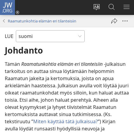
JW.ORG
Kirjaudu
(avaa
Vaihda
Hae
NÄ
uuden
sivuston
JW.ORG-
VA
Raamatunkohtia elämän eri tilanteisiin
ikkunan)
kieli
sivustolta
LUE
Johdanto
Tämän
Raamatunkohtia elämän eri tilanteisiin
-julkaisun
tarkoitus on auttaa sinua löytämään helpommin
Raamatun jakeita ja kertomuksia, joista on apua
arkielämän haasteissa. Julkaisun avulla voit löytää juuri
oikeat raamatunkohdat myös silloin, kun haluat auttaa
toisia. Etsi aihe, johon haluat perehtyä. Aiheen alla
olevat kysymykset ja lyhyet tiivistelmät Raamatun
kertomuksista auttavat sinua tutkimisessa. (Ks.
tekstiruutu ”
Miten käyttää tätä julkaisua?
”) Kirjan
avulla löydät runsaasti hyödyllisiä neuvoja ja