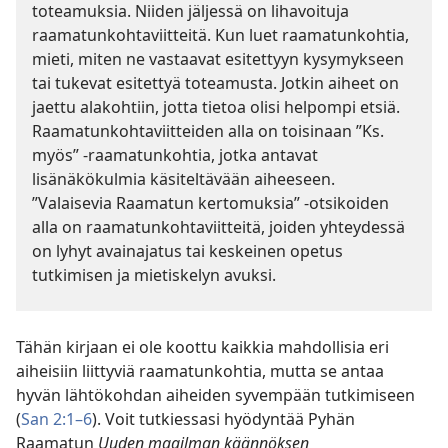
toteamuksia. Niiden jäljessä on lihavoituja
raamatunkohtaviitteitä. Kun luet raamatunkohtia,
mieti, miten ne vastaavat esitettyyn kysymykseen
tai tukevat esitettyä toteamusta. Jotkin aiheet on
jaettu alakohtiin, jotta tietoa olisi helpompi etsiä.
Raamatunkohtaviitteiden alla on toisinaan ”Ks.
myös” -raamatunkohtia, jotka antavat
lisänäkökulmia käsiteltävään aiheeseen.
”Valaisevia Raamatun kertomuksia” -otsikoiden
alla on raamatunkohtaviitteitä, joiden yhteydessä
on lyhyt avainajatus tai keskeinen opetus
tutkimisen ja mietiskelyn avuksi.
Tähän kirjaan ei ole koottu kaikkia mahdollisia eri
aiheisiin liittyviä raamatunkohtia, mutta se antaa
hyvän lähtökohdan aiheiden syvempään tutkimiseen
(
San 2:1–6
). Voit tutkiessasi hyödyntää Pyhän
Raamatun
Uuden maailman käännöksen