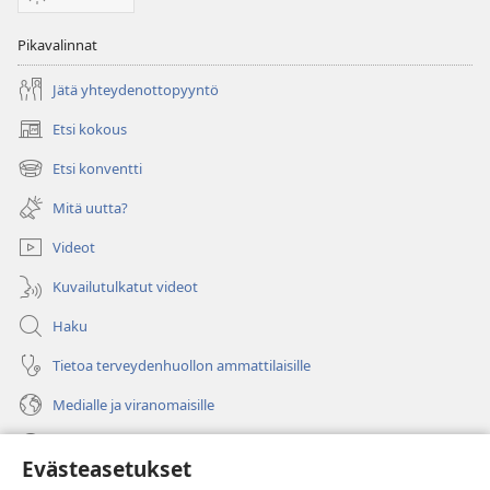
Pikavalinnat
Jätä yhteydenottopyyntö
Etsi kokous
(avaa
uuden
Etsi konventti
(avaa
ikkunan)
uuden
Mitä uutta?
ikkunan)
Videot
Kuvailutulkatut videot
Haku
Tietoa terveydenhuollon ammattilaisille
Medialle ja viranomaisille
Ohje
Evästeasetukset