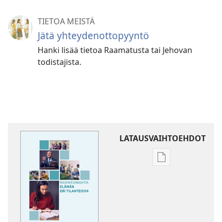
TIETOA MEISTÄ
Jätä yhteydenottopyyntö
Hanki lisää tietoa Raamatusta tai Jehovan
todistajista.
LATAUSVAIHTOEHDOT
Julkaisujen
latausvaihtoehd
Raamatunkohti
elämän
eri