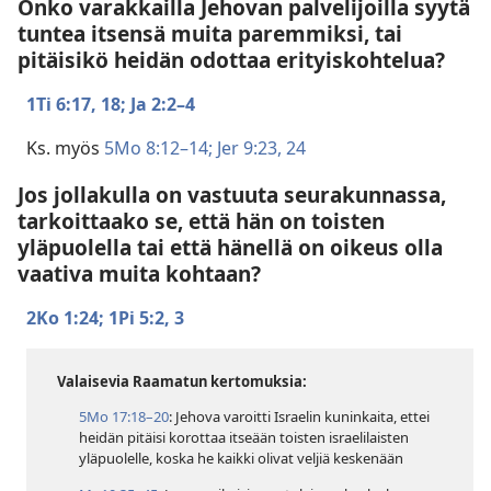
Onko varakkailla Jehovan palvelijoilla syytä
tuntea itsensä muita paremmiksi, tai
pitäisikö heidän odottaa erityiskohtelua?
1Ti 6:17, 18;
Ja 2:2–4
Ks. myös
5Mo 8:12–14;
Jer 9:23, 24
Jos jollakulla on vastuuta seurakunnassa,
tarkoittaako se, että hän on toisten
yläpuolella tai että hänellä on oikeus olla
vaativa muita kohtaan?
2Ko 1:24;
1Pi 5:2, 3
Valaisevia Raamatun kertomuksia:
5Mo 17:18–20
: Jehova varoitti Israelin kuninkaita, ettei
heidän pitäisi korottaa itseään toisten israelilaisten
yläpuolelle, koska he kaikki olivat veljiä keskenään