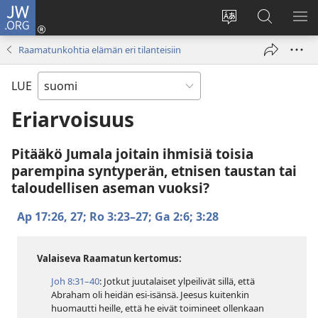
JW.ORG
Kirjaudu
(avaa
Vaihda
Hae
NÄ
uuden
sivuston
JW.ORG-
VA
Raamatunkohtia elämän eri tilanteisiin
ikkunan)
kieli
sivustolta
LUE
Eriarvoisuus
Pitääkö Jumala joitain ihmisiä toisia
parempina syntyperän, etnisen taustan tai
taloudellisen aseman vuoksi?
Ap 17:26, 27;
Ro 3:23–27;
Ga 2:6;
3:28
Valaiseva Raamatun kertomus:
Joh 8:31–40
: Jotkut juutalaiset ylpeilivät sillä, että
Abraham oli heidän esi-isänsä. Jeesus kuitenkin
huomautti heille, että he eivät toimineet ollenkaan