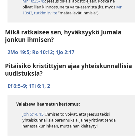
Mr 10:35–45
: Jeesus oikaisi apostolejaan, koska he
olivat liian kiinnostuneita valta-asemista (ks. myös
Mr
10:42, tutkimisviite
”määräilevät ihmisiä”)
Mikä ratkaisee sen, hyväksyykö Jumala
jonkun ihmisen?
2Mo 19:5;
Ro 10:12;
1Jo 2:17
Pitäisikö kristittyjen ajaa yhteiskunnallisia
uudistuksia?
Ef 6:5–9;
1Ti 6:1, 2
Valaiseva Raamatun kertomus:
Joh 6:14, 15
: Ihmiset toivoivat, että Jeesus tekisi
yhteiskunnallisia parannuksia, ja he yrittivät tehdä
hänestä kuninkaan, mutta hän kieltäytyi