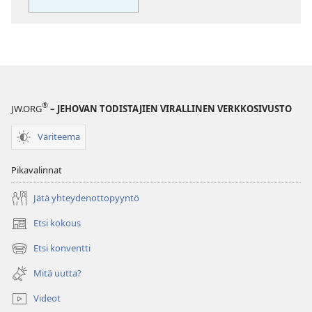
tilanteisiin
®
JW.ORG
– JEHOVAN TODISTAJIEN VIRALLINEN VERKKOSIVUSTO
Väriteema
Pikavalinnat
Jätä yhteydenottopyyntö
Etsi kokous
(avaa
uuden
Etsi konventti
(avaa
ikkunan)
uuden
Mitä uutta?
ikkunan)
Videot