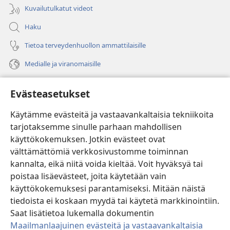
Kuvailutulkatut videot
Haku
Tietoa terveydenhuollon ammattilaisille
Medialle ja viranomaisille
Ohje
Evästeasetukset
Lahjoitukset
(avaa
Käytämme evästeitä ja vastaavankaltaisia tekniikoita
uuden
tarjotaksemme sinulle parhaan mahdollisen
ikkunan)
Vartiotornin VERKKOKIRJASTO
käyttökokemuksen. Jotkin evästeet ovat
(avaa
välttämättömiä verkkosivustomme toiminnan
uuden
®
JW Hub
ikkunan)
kannalta, eikä niitä voida kieltää. Voit hyväksyä tai
(avaa
uuden
poistaa lisäevästeet, joita käytetään vain
®
JW Library
ikkunan)
käyttökokemuksesi parantamiseksi. Mitään näistä
tiedoista ei koskaan myydä tai käytetä markkinointiin.
Watchtower Library
Saat lisätietoa lukemalla dokumentin
Maailmanlaajuinen evästeitä ja vastaavankaltaisia