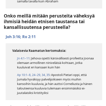
samalla tavalla kuin Abraham
Onko meillä mitään perusteita väheksyä
ihmisiä heidän etnisen taustansa tai
kansallisuutensa perusteella?
Joh 3:16;
Ro 2:11
Valaisevia Raamatun kertomuksia:
Jn 4:1–11
: Jehova opetti kärsivällisesti profeetta Joonaa
olemaan armollinen niniveläisiä kohtaan, jotka
kuuluivat eri kansaan kuin hän
Ap 10:1–8,
24–29,
34, 35
: Apostoli Pietari oppi, että
Jumala hyväksyy palvelijoikseen myös muihin
kansoihin kuuluvia, ja hän auttoi Corneliusta ja hänen
talouteensa kuuluvia tulemaan ensimmäisiksi ei-
juutalaisiksi kristityiksi