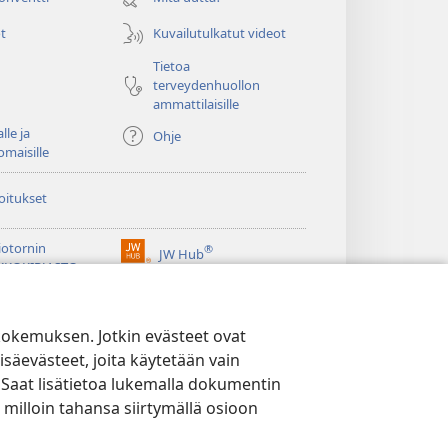
t
Kuvailutulkatut videot
Tietoa
terveydenhuollon
ammattilaisille
lle ja
Ohje
omaisille
oitukset
iotornin
®
JW Hub
(avaa
KKOKIRJASTO
uuden
®
ikkunan)
ibrary
Watchtower Library
kokemuksen. Jotkin evästeet ovat
isäevästeet, joita käytetään vain
 Saat lisätietoa lukemalla dokumentin
 milloin tahansa siirtymällä osioon
YTÄNTÖ
|
EVÄSTEASETUKSET