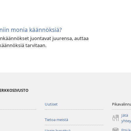
niin monia käännöksiä?
tunkäännökset juontavat juurensa, auttaa
äännöksiä tarvitaan.
VERKKOSIVUSTO
Uutiset
Pikavalinn
Jätä
Tietoa meistä
yhte
Etsi 
Usein kysyttyä