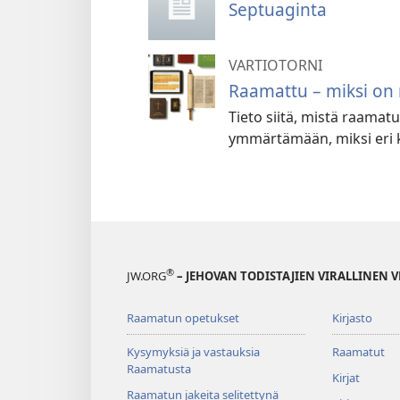
Septuaginta
VARTIOTORNI
Raamattu – miksi on 
Tieto siitä, mistä raama
ymmärtämään, miksi eri k
®
JW.ORG
– JEHOVAN TODISTAJIEN VIRALLINEN 
Raamatun opetukset
Kirjasto
Kysymyksiä ja vastauksia
Raamatut
Raamatusta
Kirjat
Raamatun jakeita selitettynä