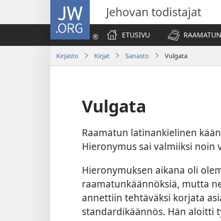
JW.ORG
Jehovan todistajat
ETUSIVU
RAAMATUN
Kirjasto
Kirjat
Sanasto
Vulgata
Vulgata
Raamatun latinankielinen kää
Hieronymus sai valmiiksi noin
Hieronymuksen aikana oli olema
raamatunkäännöksiä, mutta ne 
annettiin tehtäväksi korjata asi
standardikäännös. Hän aloitti 