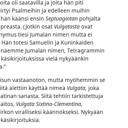
oita oli saatavilla ja joita hän piti
iirtyi Psalmeihin ja edelleen muihin
ta hän käänsi ensin
Septuagintan
pohjalta
easta. (Jotkin osat
Vulgatasta
ovat
onymus tiesi Jumalan nimen mutta ei
 Hän totesi Samuelin ja Kuninkaiden
Me näemme Jumalan nimen, Tetragrammin
a.”
aisun vastaanoton, mutta myöhemmin se
siitä alettiin käyttää nimeä
Vulgata,
joka
atinan sanasta. Siitä tehtiin tarkistettuja
laitos,
Vulgata Sixtina-Clementina,
kirkon viralliseksi käännökseksi. Nykyään
käsikirjoituksia.