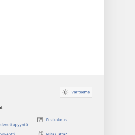
Väriteema
at
Etsi kokous
(avaa
ydenottopyyntö
uuden
ikkunan)
konventti
Mitä uutta?