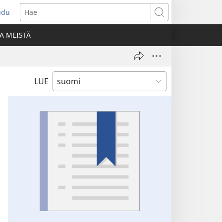
udu
aa
Hae
den
A MEISTÄ
unan)
LUE