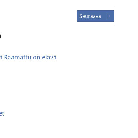
Seuraava
ä
llä Raamattu on elävä
et