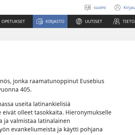
suomi
Kirja
Valitse
(av
kieli
uu
 OPETUKSET
KIRJASTO
UUTISET
TIETO
ikk
nnös, jonka raamatunoppinut Eusebius
 vuonna 405.
ssa useita latinankielisiä
eivät olleet tasokkaita. Hieronymukselle
a ja valmistaa latinalainen
työn evankeliumeista ja käytti pohjana