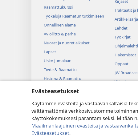
Kirjaset
Raamattukurssi
Traktaatit ja
Työkaluja Raamatun tutkimiseen
Artikkelisarja
Onnellinen elämä
Lehdet
Avioliitto & perhe
Työkirjat
Nuoret ja nuoret aikuiset
Ohjelmalehti
Lapset
Hakemistot
Usko Jumalaan
Oppaat
Tiede & Raamattu
JW Broadcas
Historia & Raamattu
Videot
Evästeasetukset
Musiikki
Kuunnelmat
Käytämme evästeitä ja vastaavankaltaisia tek
Dramatisoit
välttämättömiä verkkosivustomme toiminnan kann
käyttökokemuksesi parantamiseksi. Mitään näi
Maailmanlaajuinen evästeitä ja vastaavankalta
Evästeasetukset
.
Copyright
© 2026 Watch Tower B