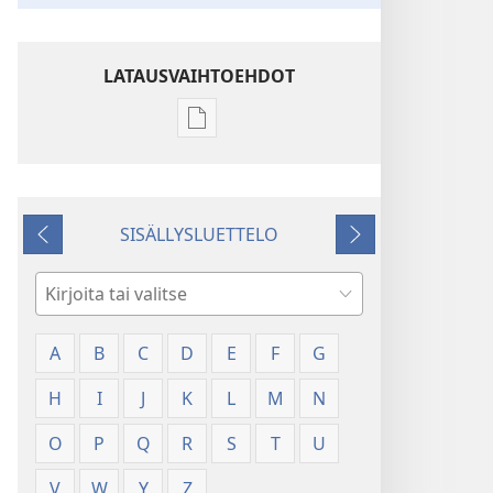
LATAUSVAIHTOEHDOT
Julkaisujen
latausvaihtoehdot
Sanasto
SISÄLLYSLUETTELO
Edellinen
Seuraava
Hae
A
B
C
D
E
F
G
H
I
J
K
L
M
N
O
P
Q
R
S
T
U
V
W
Y
Z