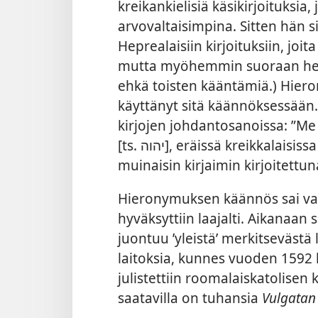
kreikankielisiä käsikirjoituksia, j
arvovaltaisimpina. Sitten hän s
Heprealaisiin kirjoituksiin, joi
mutta myöhemmin suoraan hepr
ehkä toisten kääntämiä.) Hier
käyttänyt sitä käännöksessään.
kirjojen johdantosanoissa: ”
[ts. יהוה], eräissä kreikkalaisissa käsikirjoituksissa vielä nykyäänkin
muinaisin kirjaimin kirjoitettun
Hieronymuksen käännös sai v
hyväksyttiin laajalti. Aikanaan 
juontuu ’yleistä’ merkitsevästä l
laitoksia, kunnes vuoden 1592 
julistettiin roomalaiskatolisen 
saatavilla on tuhansia
Vulgatan