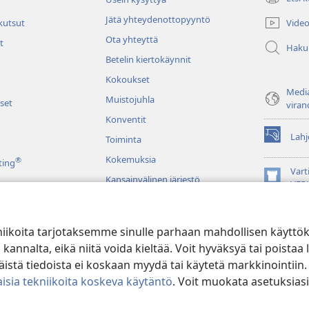
(avaa
uuden
Jätä yhteydenottopyyntö
Video
 kutsut
ikkunan)
Ota yhteyttä
t
Haku
Betelin kiertokäynnit
Kokoukset
Media
Muistojuhla
set
viran
Konventit
Lahj
Toiminta
(avaa
uuden
Kokemuksia
®
ting
ikkunan)
Vart
Kansainvälinen järjestö
(avaa
VER
uuden
JW L
ikkunan)
niikoita tarjotaksemme sinulle parhaan mahdollisen käyttö
u raamatunluku
alta, eikä niitä voida kieltää. Voit hyväksyä tai poistaa l
stä tiedoista ei koskaan myydä tai käytetä markkinointiin.
isia tekniikoita koskeva käytäntö
. Voit muokata asetuksiasi
ible and Tract Society of Pennsylvania.
KÄYTTÖEHDOT
|
TIETOSUOJAKÄ