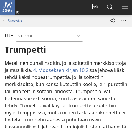
JW.ORG
Kirjaudu
(avaa
Vaihda
Hae
NÄ
uuden
sivuston
JW.ORG-
VA
Sanasto
ikkunan)
kieli
sivustolta
LUE
Trumpetti
Metallinen puhallinsoitin, jolla soitettiin merkkisoittoja
ja musiikkia.
4. Mooseksen kirjan 10:2
:ssa Jehova käski
tehdä kaksi hopeatrumpettia, joilla soitettiin
merkkisoitto, kun kansa kutsuttiin koolle, leiri purettiin
tai ilmoitettiin sotaan lähdöstä. Trumpetit olivat
todennäköisesti suoria, kun taas eläinten sarvista
tehdyt ”torvet” olivat käyriä. Trumpetteja soitettiin
myös temppelissä, mutta niiden tarkkaa rakennetta ei
tiedetä. Trumpetin äänestä puhutaan usein
kuvaannollisesti Jehovan tuomiojulistusten tai hänestä