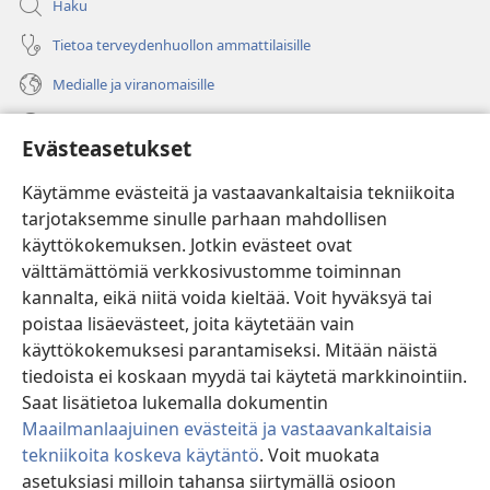
Haku
Tietoa terveydenhuollon ammattilaisille
Medialle ja viranomaisille
Ohje
Evästeasetukset
Lahjoitukset
(avaa
Käytämme evästeitä ja vastaavankaltaisia tekniikoita
uuden
tarjotaksemme sinulle parhaan mahdollisen
ikkunan)
Vartiotornin VERKKOKIRJASTO
käyttökokemuksen. Jotkin evästeet ovat
(avaa
välttämättömiä verkkosivustomme toiminnan
uuden
®
JW Hub
ikkunan)
kannalta, eikä niitä voida kieltää. Voit hyväksyä tai
(avaa
uuden
poistaa lisäevästeet, joita käytetään vain
®
JW Library
ikkunan)
käyttökokemuksesi parantamiseksi. Mitään näistä
tiedoista ei koskaan myydä tai käytetä markkinointiin.
Watchtower Library
Saat lisätietoa lukemalla dokumentin
Maailmanlaajuinen evästeitä ja vastaavankaltaisia
tekniikoita koskeva käytäntö
. Voit muokata
asetuksiasi milloin tahansa siirtymällä osioon