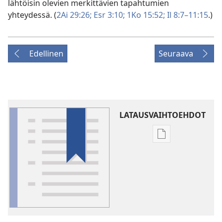
lähtöisin olevien merkittävien tapahtumien
yhteydessä. (
2Ai 29:26;
Esr 3:10;
1Ko 15:52;
Il 8:7–11:15
.)
Edellinen
Seuraava
LATAUSVAIHTOEHDOT
Julkaisujen
latausvaihtoehd
Sanasto