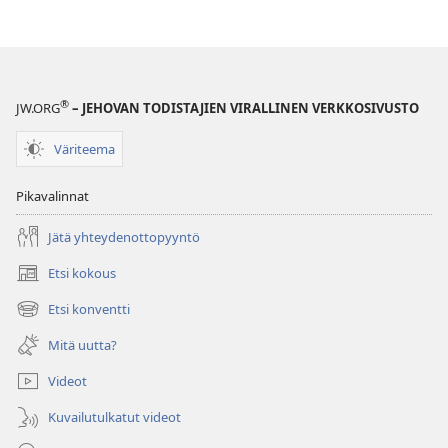
®
JW.ORG
– JEHOVAN TODISTAJIEN VIRALLINEN VERKKOSIVUSTO
Väriteema
Pikavalinnat
Jätä yhteydenottopyyntö
Etsi kokous
(avaa
uuden
Etsi konventti
(avaa
ikkunan)
uuden
Mitä uutta?
ikkunan)
Videot
Kuvailutulkatut videot