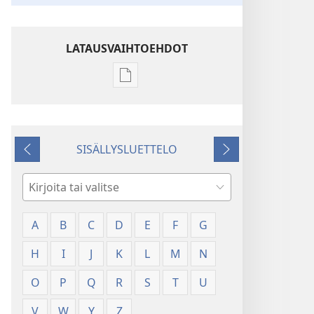
LATAUSVAIHTOEHDOT
Julkaisujen
latausvaihtoehdot
Sanasto
SISÄLLYSLUETTELO
Edellinen
Seuraava
Hae
A
B
C
D
E
F
G
H
I
J
K
L
M
N
O
P
Q
R
S
T
U
V
W
Y
Z