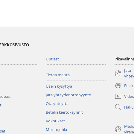
VERKKOSIVUSTO
Uutiset
Pikavalinn
Jätä
Tietoa meistä
yhte
Etsi 
Usein kysyttyä
(avaa
uuden
Jätä yhteydenottopyyntö
Video
 kutsut
ikkunan)
Ota yhteyttä
t
Haku
Betelin kiertokäynnit
Kokoukset
Media
Muistojuhla
set
viran