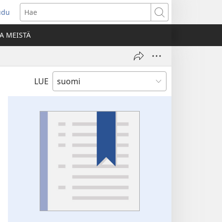
udu
aa
Hae
den
A MEISTÄ
unan)
LUE