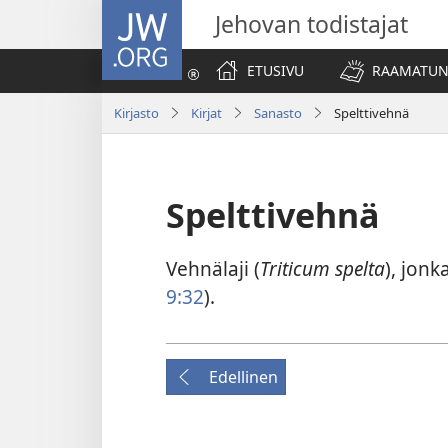
JW.ORG
Jehovan todistajat
ETUSIVU
RAAMATUN
Kirjasto
Kirjat
Sanasto
Spelttivehnä
Spelttivehnä
Vehnälaji (
Triticum spelta
), jonk
9:32
).
Edellinen