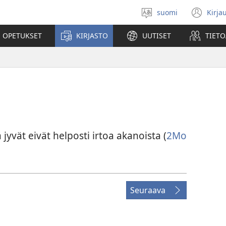
suomi
Kirja
Valitse
(av
kieli
uu
 OPETUKSET
KIRJASTO
UUTISET
TIETO
ikk
a jyvät eivät helposti irtoa akanoista (
2Mo
Seuraava