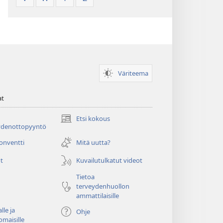
Väriteema
at
Etsi kokous
(avaa
ydenottopyyntö
uuden
ikkunan)
konventti
Mitä uutta?
t
Kuvailutulkatut videot
Tietoa
terveydenhuollon
ammattilaisille
lle ja
Ohje
omaisille