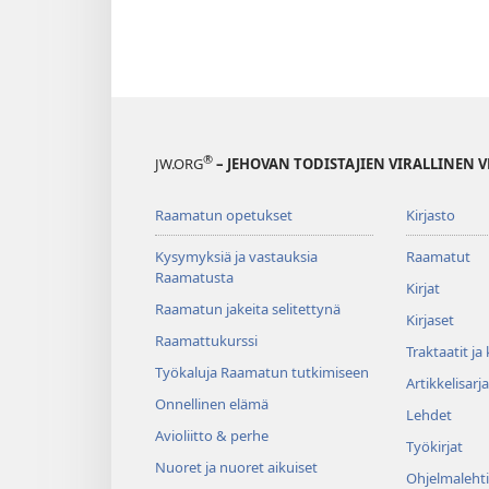
®
JW.ORG
– JEHOVAN TODISTAJIEN VIRALLINEN 
Raamatun opetukset
Kirjasto
Kysymyksiä ja vastauksia
Raamatut
Raamatusta
Kirjat
Raamatun jakeita selitettynä
Kirjaset
Raamattukurssi
Traktaatit ja
Työkaluja Raamatun tutkimiseen
Artikkelisarja
Onnellinen elämä
Lehdet
Avioliitto & perhe
Työkirjat
Nuoret ja nuoret aikuiset
Ohjelmalehti