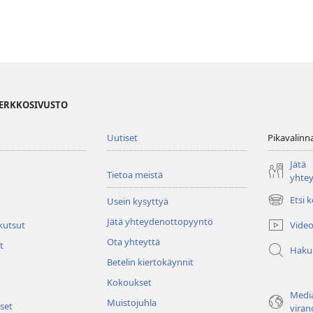
VERKKOSIVUSTO
Uutiset
Pikavalinn
Jätä
Tietoa meistä
yhte
Etsi 
Usein kysyttyä
(avaa
uuden
Jätä yhteydenottopyyntö
Video
 kutsut
ikkunan)
Ota yhteyttä
t
Haku
Betelin kiertokäynnit
Kokoukset
Media
Muistojuhla
set
viran