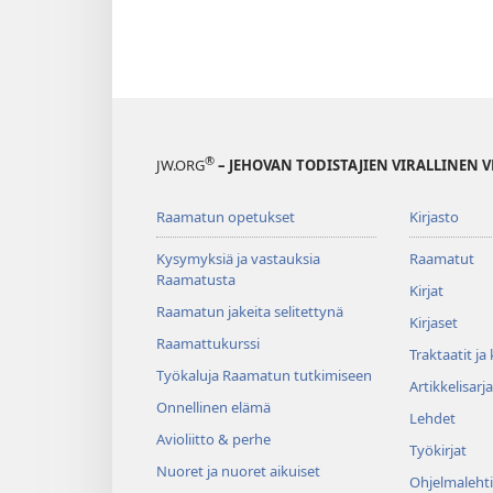
®
JW.ORG
– JEHOVAN TODISTAJIEN VIRALLINEN 
Raamatun opetukset
Kirjasto
Kysymyksiä ja vastauksia
Raamatut
Raamatusta
Kirjat
Raamatun jakeita selitettynä
Kirjaset
Raamattukurssi
Traktaatit ja
Työkaluja Raamatun tutkimiseen
Artikkelisarja
Onnellinen elämä
Lehdet
Avioliitto & perhe
Työkirjat
Nuoret ja nuoret aikuiset
Ohjelmalehti