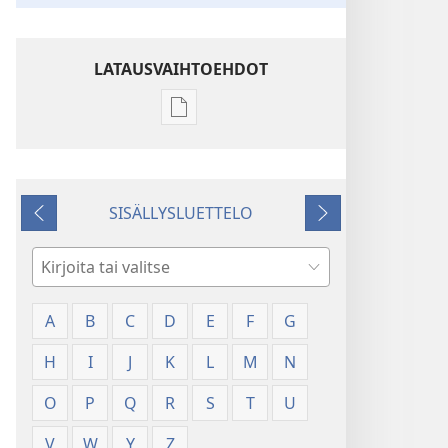
LATAUSVAIHTOEHDOT
Julkaisujen
latausvaihtoehdot
Sanasto
SISÄLLYSLUETTELO
Edellinen
Seuraava
Hae
A
B
C
D
E
F
G
H
I
J
K
L
M
N
O
P
Q
R
S
T
U
V
W
Y
Z