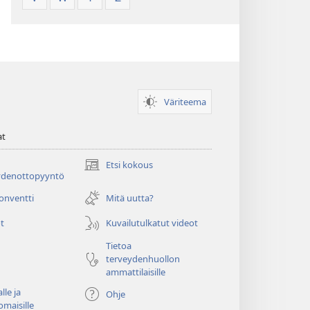
Väriteema
at
Etsi kokous
(avaa
ydenottopyyntö
uuden
ikkunan)
konventti
Mitä uutta?
t
Kuvailutulkatut videot
Tietoa
terveydenhuollon
ammattilaisille
lle ja
Ohje
omaisille