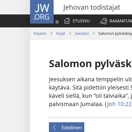
JW.ORG
Jehovan todistajat
ETUSIVU
RAAMATUN
Kirjasto
Kirjat
Sanasto
Salomon pylväskä
Salomon pylväsk
Jeesuksen aikana temppelin ulo
käytävä. Sitä pidettiin yleises
käveli siellä, kun ”oli talviaika”
palvomaan Jumalaa. (
Joh 10:22
Edellinen