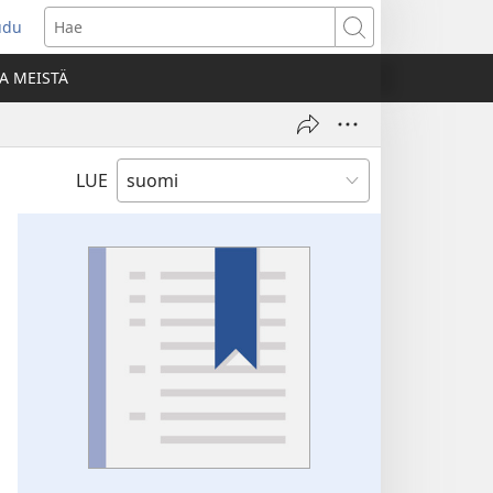
udu
aa
Hae
den
A MEISTÄ
unan)
LUE