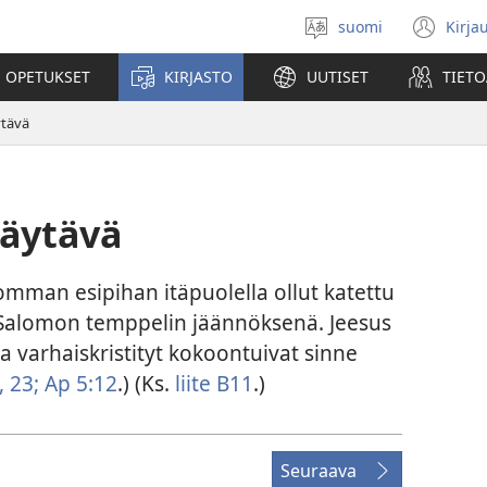
suomi
Kirja
Valitse
(av
kieli
uu
 OPETUKSET
KIRJASTO
UUTISET
TIETO
ikk
ytävä
äytävä
mman esipihan itäpuolella ollut katettu
ti Salomon temppelin jäännöksenä. Jeesus
, ja varhaiskristityt kokoontuivat sinne
, 23;
Ap 5:12
.) (Ks.
liite B11
.)
Seuraava